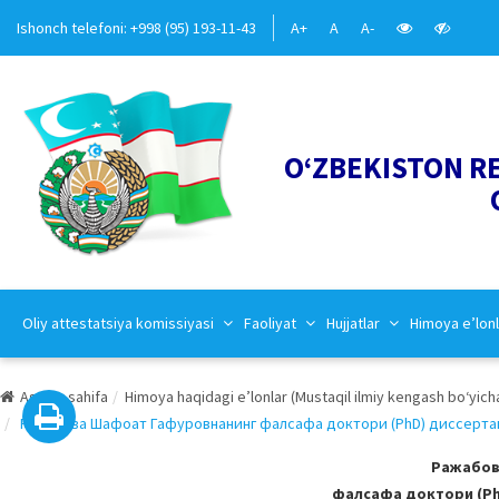
Ishonch telefoni: +998 (95) 193-11-43
A+
A
A-
O‘ZBEKISTON R
Oliy attestatsiya komissiyasi
Faoliyat
Hujjatlar
Himoya e’lonl
Asosiy sahifa
Himoya haqidagi e’lonlar (Mustaqil ilmiy kengash bo‘yich
Ражабова Шафоат Гафуровнанинг фалсафа доктори (PhD) диссертация
Ражабов
фалсафа доктори (PhD