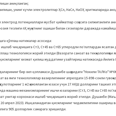
ўлиши аниқланган;
шилиши, унинг кучли электролитлар ҲCл, НаCл, НаОҲ эритмаларида ано
 электрод потенциаллари мусбат қийматлар соҳасига силжиганлиги ани
озия тезлиги пҲ муҳитнинг ошиши билан сезиларли даражада камайиши
шга қўллаш натижалар асосида:
ишлаб чиқаришига Ст3, Ст45 ва Ст65 углеродли поʻлатлардан ясалган
лаш технологияси жорий этилди (Вазорати саноат ва текҳнологияҳои я
ёт қисмларнинг хизмат қилиш муддатини узайтириш натижасида йилига 
вдаларининг бир хил қопламаси Душанбе шаҳридаги "Нокили ТАЛКо" МЧ
ва янги технологиялар вазирлигининг апрелдаги 15-898-сонли гувоҳном
улотларнинг 1 м2 ҳимояланган юзаси учун 27 АҚШ долларини ташкил этг
да машина механизмларининг ишчи юзаларини (Ст3, Ст45 ва Ст65 по'л
лат унитар корхонаси ишлаб чиқаришига жорий этилди. Душанбе (Ма
, 20 апрел 2023). Ишқаланадиган қисмларнинг чидамлилигини ошириш в
лига 905 долларлик самарага эришилди.