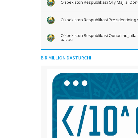
O‘zbekiston Respublikasi Oliy Majlisi Qon
O‘zbekiston Respublikasi Prezidentining 
O‘zbekiston Respublikasi Qonun hujjatlari 
bazasi
BIR MILLION DASTURCHI