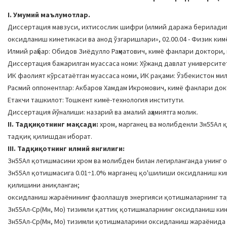
I. Умумий маълумотлар.
Диссертация мавзуси, ихтисослик шифри (илмий даража бериладига
оксидланиш кинетикаси ва анод ўзгаришлари», 02.00.04 - Физик ким
Илмий раҳбар: Обидов Зиёдулло Раҳматович, кимё фанлари доктори,
Диссертация бажарилган муассаса номи: Хўжанд давлат университе
ИК фаолият кўрсатаётган муассаса номи, ИК рақами: Ўзбекистон милл
Расмий оппонентлар: Акбаров Хамдам Икромович, кимё фанлари док
Етакчи ташкилот: Тошкент кимё-технология институти.
Диссертация йўналиши: назарий ва амалий аҳамиятга молик.
II. Тадқиқотнинг мақсади:
хром, марганец ва молибденли Зн55Ал 
тадқиқ қилишдан иборат.
III. Тадқиқотнинг илмий янгилиги:
Зн55Ал қотишмасини хром ва молибден билан легирланганда унинг ок
Зн55Ал қотишмасига 0.01÷1.0% марганец қо'шилиши оксидланиш ки
қилишини аниқланган;
оксидланиш жараёнининг фаоллашув энергияси қотишмаларнинг тарк
Зн55Ал-Cр(Мн, Мо) тизимли қаттиқ қотишмаларнинг оксидланиш кине
Зн55Ал-Cр(Мн, Мо) тизимли қотишмаларини оксидланиш жараёнида 