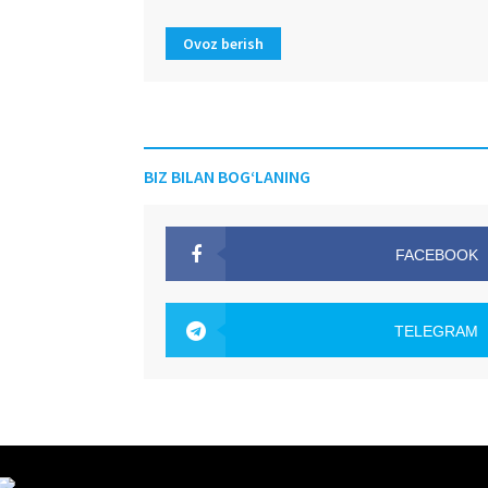
Ovoz berish
BIZ BILAN BOG‘LANING
FACEBOOK
OAK.UZ
TELEGRAM
OAK.UZ