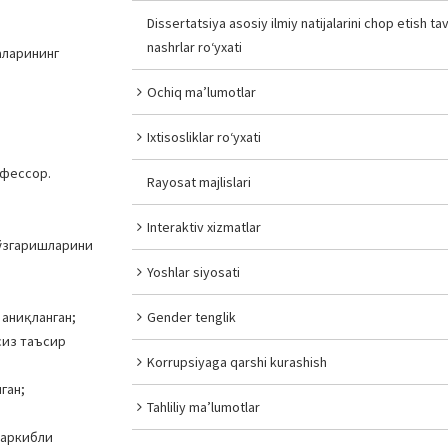
Dissertatsiya asosiy ilmiy natijalarini chop etish tav
nashrlar ro‘yxati
аларининг
Ochiq ma’lumotlar
Ixtisosliklar ro‘yxati
офессор.
Rayosat majlislari
Interaktiv xizmatlar
 ўзгаришларини
Yoshlar siyosati
 аниқланган;
Gender tenglik
сиз таъсир
Korrupsiyaga qarshi kurashish
ган;
Tahliliy ma’lumotlar
таркибли