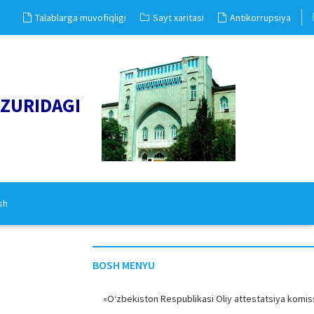
Talablarga muvofiqligi
Sayt xaritasi
Antikorrupsiya
UZURIDAGI
sh
BOSH MENYU
«O‘zbekiston Respublikasi Oliy attestatsiya komiss