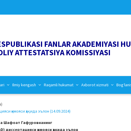
ESPUBLIKASI FANLAR AKADEMIYASI H
OLIY ATTESTATSIYA KOMISSIYASI
ari
Ilmiy kengash
Raqamli hukumat
Axborot xizmati
Bog‘lani
a)
си ҳимояси ҳақида эълон (14.09.2024)
а Шафоат Гафуровнанинг
) диссертацияси ҳимояси ҳақида эълон