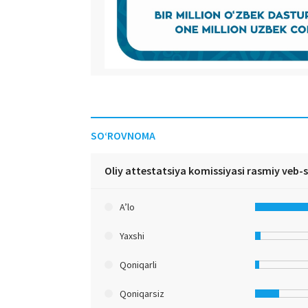
SO‘ROVNOMA
Oliy attestatsiya komissiyasi rasmiy veb-
A’lo
Yaxshi
Qoniqarli
Qoniqarsiz