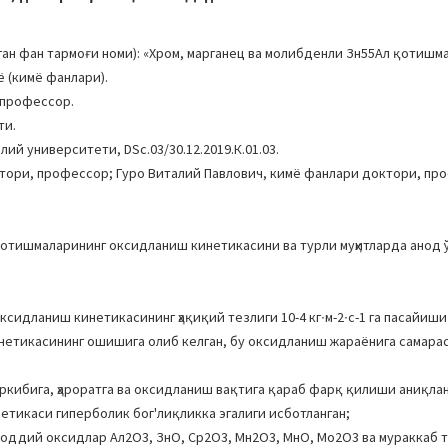
н фан тармоғи номи): «Хром, марганец ва молибденли Зн55Ал қотишм
ё (кимё фанлари).
 профессор.
ти.
ий университети, DSc.03/30.12.2019.К.01.03.
тори, профессор; Гуро Виталий Павлович, кимё фанлари доктори, пр
қотишмаларининг оксидланиш кинетикасини ва турли муҳитларда анод
сидланиш кинетикасининг ҳақиқий тезлиги 10-4 кг∙м-2∙с-1 га пасайиши
нетикасининг ошишига олиб келган, бу оксидланиш жараёнига самара
ибига, ҳароратга ва оксидланиш вақтига қараб фарқ қилиши аниқлан
тикаси гиперболик бог'лиқликка эгалиги исботланган;
оддий оксидлар Ал2О3, ЗнО, Cр2О3, Мн2О3, МнО, Мо2О3 ва мураккаб 