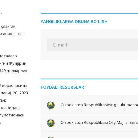
д
YANGILIKLARGA OBUNA BO‘LISH
қланган;
 аниқланган.
 деталлар
нгии Жумҳурии
840 долларлик
Ж корхонасида
FOYDALI RESURSLAR
аси). 20, 2023
ан;
O‘zbekiston Respublikasining Hukumat po
атларидан)
ълумотномаси
а
O‘zbekiston Respublikasi Oliy Majlisi Sena