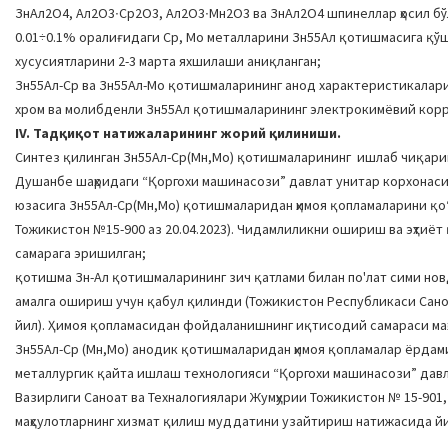
ЗнАл2О4, Ал2О3∙Cр2О3, Ал2О3∙Мн2О3 ва ЗнАл2О4 шпинеллар ҳосил б
0.01÷0.1% оралиғидаги Cр, Мо металларини Зн55Ал қотишмасига қў
хусусиятларини 2-3 марта яхшилаши аниқланган;
Зн55Ал-Cр ва Зн55Ал-Мо қотишмаларининг анод характеристикалари
хром ва молибденли Зн55Ал қотишмаларининг электрокимёвий корр
IV. Тадқиқот натижаларининг жорий қилиниши.
Синтез қилинган Зн55Ал-Cр(Мн,Мо) қотишмаларининг ишлаб чиқари
Душанбе шаҳридаги “Қоргохи машинасози” давлат унитар корхонаси 
юзасига Зн55Ал-Cр(Мн,Мо) қотишмаларидан ҳимоя қопламаларини қоʻл
Тожикистон №15-900 аз 20.04.2023). Чидамлиликни ошириш ва эҳти
самарага эришилган;
қотишма Зн-Ал қотишмаларининг зич қатлами билан по'лат сими но
амалга ошириш учун қабул қилинди (Тожикистон Республикаси Саноат 
йил). Ҳимоя қопламасидан фойдаланишнинг иқтисодий самараси маҳс
Зн55Ал-Cр (Мн,Мо) анодик қотишмаларидан ҳимоя қопламалар ёрдами
металлургик қайта ишлаш технологияси “Қоргохи машинасози” дав
Вазирлиги Саноат ва Техналогиялари Жумҳурии Тожикистон № 15-901
маҳсулотларнинг хизмат қилиш муддатини узайтириш натижасида йи