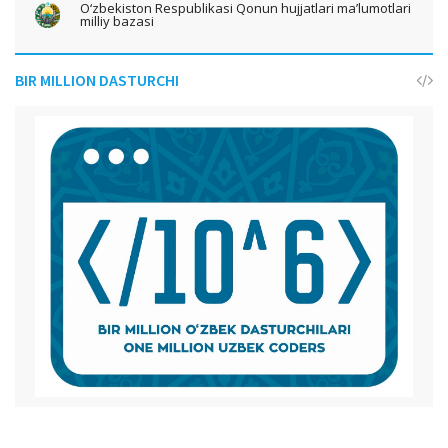
O‘zbekiston Respublikasi Qonun hujjatlari ma’lumotlari
milliy bazasi
BIR MILLION DASTURCHI