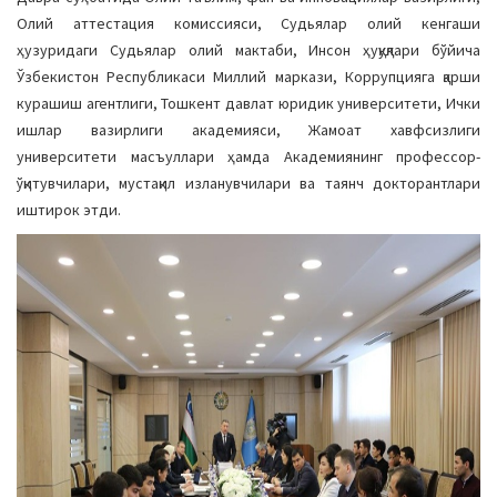
a
Олий аттестация комиссияси, Судьялар олий кенгаши
t
ҳузуридаги Судьялар олий мактаби, Инсон ҳуқуқлари бўйича
i
Ўзбекистон Республикаси Миллий маркази, Коррупцияга қарши
o
курашиш агентлиги, Тошкент давлат юридик университети, Ички
n
ишлар вазирлиги академияси, Жамоат хавфсизлиги
университети масъуллари ҳамда Академиянинг профессор-
ўқитувчилари, мустақил изланувчилари ва таянч докторантлари
иштирок этди.