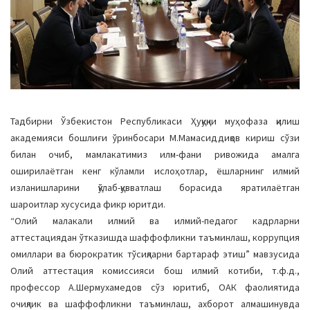
Тадбирни Ўзбекистон Республикаси Ҳуқуқни муҳофаза қилиш
академияси бошлиғи ўринбосари М.Мамасиддиқов кириш сўзи
билан очиб, мамлакатимиз илм-фани ривожида амалга
оширилаётган кенг кўламли ислоҳотлар, ёшларнинг илмий
изланишларини қўлаб-қувватлаш борасида яратилаётган
шароитлар хусусида фикр юритди.
“Олий малакали илмий ва илмий-педагог кадрларни
аттестациядан ўтказишда шаффофликни таъминлаш, коррупция
омиллари ва бюрократик тўсиқларни бартараф этиш” мавзусида
Олий аттестация комиссияси бош илмий котиби, т.ф.д.,
профессор А.Шермухамедов сўз юритиб, ОАК фаолиятида
очиқлик ва шаффофликни таъминлаш, ахборот алмашинувда