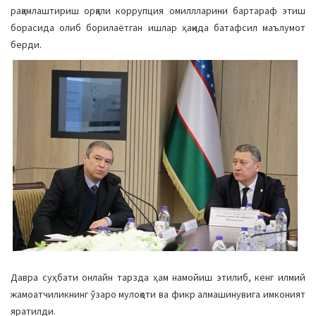
рақамлаштириш орқали коррупция омиллларини бартараф этиш
борасида олиб борилаётган ишлар ҳақида батафсил маълумот
берди.
Давра суҳбати онлайн тарзда ҳам намойиш этилиб, кенг илмий
жамоатчиликнинг ўзаро мулоқоти ва фикр алмашинувига имконият
яратилди.