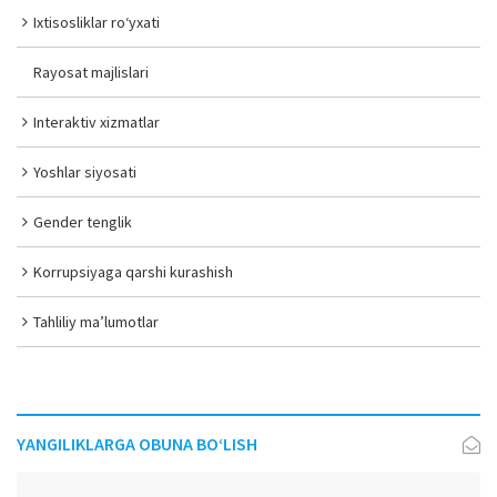
Ixtisosliklar ro‘yxati
Rayosat majlislari
Interaktiv xizmatlar
Yoshlar siyosati
Gender tenglik
Korrupsiyaga qarshi kurashish
Tahliliy ma’lumotlar
YANGILIKLARGA OBUNA BO‘LISH