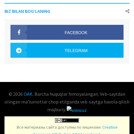
BIZ BILAN BOG‘LANING
FACEBOOK
OAK.UZ
TELEGRAM
OAK.UZ
© 2026
OAK
. Barcha huquqlar himoyalangan. Veb-saytdan
olingan maʼlumotlar chop etilganda veb-saytga havola qilish
majburiy.
Все материалы сайта доступны по лицензии:
Creative