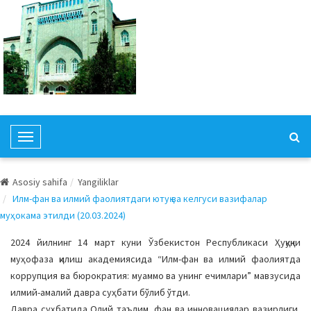
T
o
g
Asosiy sahifa
Yangiliklar
g
Илм-фан ва илмий фаолиятдаги ютуқ ва келгуси вазифалар
l
муҳокама этилди (20.03.2024)
e
N
2024 йилнинг 14 март куни Ўзбекистон Республикаси Ҳуқуқни
a
муҳофаза қилиш академиясида “Илм-фан ва илмий фаолиятда
v
коррупция ва бюрократия: муаммо ва унинг ечимлари” мавзусида
i
илмий-амалий давра суҳбати бўлиб ўтди.
g
Давра суҳбатида Олий таълим, фан ва инновациялар вазирлиги,