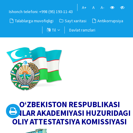
A+
A
A-
Ishonch telefoni: +998 (95) 193-11-43
Talablarga muvofiqligi
Sayt xaritasi
Antikorrupsiya
Til
Davlat ramzlari
O‘ZBEKISTON RESPUBLIKASI
FANLAR AKADEMIYASI HUZURIDAGI
OLIY ATTESTATSIYA KOMISSIYASI