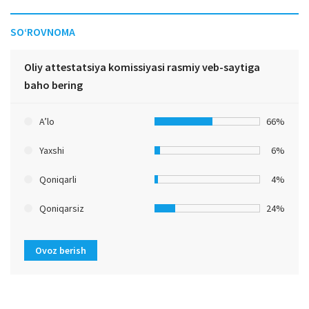
SO‘ROVNOMA
Oliy attestatsiya komissiyasi rasmiy veb-saytiga
baho bering
A’lo
66%
Yaxshi
6%
Qoniqarli
4%
Qoniqarsiz
24%
Ovoz berish