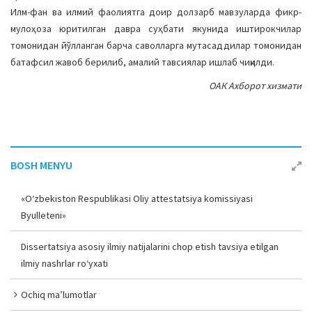
Илм-фан ва илмий фаолиятга доир долзарб мавзуларда фикр-
мулоҳоза юритилган давра суҳбати якунида иштирокчилар
томонидан йўлланган барча саволларга мутасаддилар томонидан
батафсил жавоб берилиб, амалий тавсиялар ишлаб чиқилди.
ОАК Ахборот хизмати
BOSH MENYU
«O‘zbekiston Respublikasi Oliy attestatsiya komissiyasi
Byulleteni»
Dissertatsiya asosiy ilmiy natijalarini chop etish tavsiya etilgan
ilmiy nashrlar ro‘yxati
Ochiq ma’lumotlar