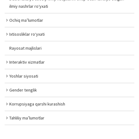
ilmiy nashrlar ro‘yxati
Ochiq ma’lumotlar
Ixtisosliklar ro‘yxati
Rayosat majlislari
Interaktiv xizmatlar
Yoshlar siyosati
Gender tenglik
Korrupsiyaga qarshi kurashish
Tahliliy ma’lumotlar