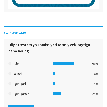
SO‘ROVNOMA
Oliy attestatsiya komissiyasi rasmiy veb-saytiga
baho bering
A’lo
66%
Yaxshi
6%
Qoniqarli
4%
Qoniqarsiz
24%