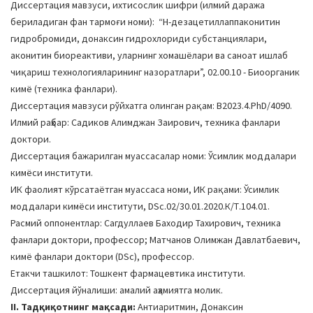
Диссертация мавзуси, ихтисослик шифри (илмий даража
a
бериладиган фан тармоғи номи): “Н-дезацетиллаппаконитин
t
гидробромиди, донаксин гидрохлориди субстанциялари,
i
аконитин биореактиви, уларнинг хомашёлари ва саноат ишлаб
o
чиқариш технологияларининг назоратлари”, 02.00.10 - Биоорганик
n
кимё (техника фанлари).
Диссертация мавзуси рўйхатга олинган рақам: B2023.4.PhD/4090.
Илмий раҳбар: Садиков Алимджан Заирович, техника фанлари
доктори.
Диссертация бажарилган муассасалар номи: Ўсимлик моддалари
кимёси институти.
ИК фаолият кўрсатаётган муассаса номи, ИК рақами: Ўсимлик
моддалари кимёси институти, DSc.02/30.01.2020.К/Т.104.01.
Расмий оппонентлар: Сагдуллаев Баходир Тахирович, техника
фанлари доктори, профессор; Матчанов Олимжан Давлатбаевич,
кимё фанлари доктори (DSc), профессор.
Етакчи ташкилот: Тошкент фармацевтика институти.
Диссертация йўналиши: амалий аҳамиятга молик.
II. Тадқиқотнинг мақсади:
Антиаритмин, Донаксин