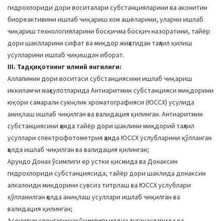
гидрохлориди дори воситалари субстанцияларини ва аконитин
биореактивини ишлаб чиқариш хом ашёларини, уларни ишлаб
чиқариш технологияларини босқичма босқич назоратини, тайёр
дори шаклларини сифат ва миқдор жиҳатидан таҳлил қилиш
усулларини ишлаб чиқишдан иборат.
III. Тадқиқотнинг илмий янгилиги:
Аллапинин дори воситаси субстанциясини ишлаб чиқариш
иккиламчи маҳсулотларида Антиаритмин субстанцияси миқдорини
юқори самарали суюқлик хроматографияси (ЮССХ) усулида
аниқлаш ишлаб чиқилган ва валидация қилинган. Антиаритмин
субстанциясини ҳамда тайёр дори шаклини миқдорий таҳлил
усуллари спектрофотометрия ҳамда ЮССХ услубларини қўлланган
ҳолда ишлаб чиқилган ва валидация қилинган;
Арундо Донах ўсимлиги ер устки қисмида ва Донаксин
гидрохлориди субстанциясида, тайёр дори шаклида донаксин
алкалоиди миқдорини сувсиз титрлаш ва ЮССХ услублари
қўлланилган ҳолда аниқлаш усуллари ишлаб чиқилган ва
валидация қилинган;
Аcонитум соонгарисум ўсимлиги илдиз туганакларида ва