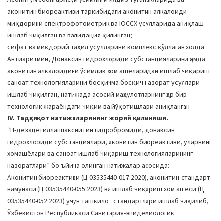
аконитин биореактиви таркибидаги аконитин алкалоиди
миқдорини спектрофотометрик ва ЮССХ усулларида аниқлаш
ишлаб чиқилган ва валидация қилинган;
сифат ва миқдорий таҳлил усулларини комплекс қўллаган холда
Антиаритмин, Донаксин гидрохлориди субстанцияларини ҳамда
аконитин алкалоидини ўсимлик хом ашёларидан ишлаб чиқариш
саноат технологияларини босқичма босқич назорат усуллари
ишлаб чиқилган, натижада асосий маҳсулотларнинг ҳар бир
технологик жараёндаги чиқим ва йўқотишлари аниқланган
IV. Тадқиқот натижаларининг жорий қилиниши.
“Н-дезацетиллаппаконитин гидробромиди, донаксин
гидрохлориди субстанциялари, аконитин биореактиви, уларнинг
хомашёлари ва саноат ишлаб чиқариш технологияларининг
назоратлари” бо ъйича олинган натижалар асосида:
Аконитин биореактиви (Ц 03535440-017:2020), аконитин-стандарт
намунаси (Ц 03535440-055:2023) ва ишлаб чиқариш хом ашёси (Ц
03535440-052:2023) учун ташкилот стандартлари ишлаб чиқилиб,
Ўзбекистон Республикаси Санитария-эпидемиологик