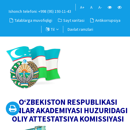
A+
A
A-
Ishonch telefoni: +998 (95) 193-11-43
Talablarga muvofiqligi
Sayt xaritasi
Antikorrupsiya
Til
Davlat ramzlari
O‘ZBEKISTON RESPUBLIKASI
FANLAR AKADEMIYASI HUZURIDAGI
OLIY ATTESTATSIYA KOMISSIYASI