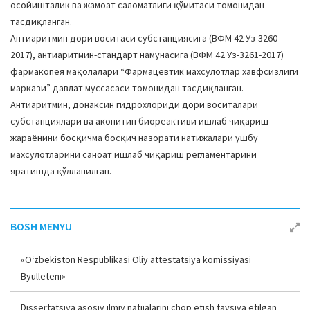
осойишталик ва жамоат саломатлиги қўмитаси томонидан
тасдиқланган.
Антиаритмин дори воситаси субстанциясига (ВФМ 42 Уз-3260-
2017), антиаритмин-стандарт намунасига (ВФМ 42 Уз-3261-2017)
фармакопея мақолалари “Фармацевтик махсулотлар хавфсизлиги
маркази” давлат муссасаси томонидан тасдиқланган.
Антиаритмин, донаксин гидрохлориди дори воситалари
субстанциялари ва аконитин биореактиви ишлаб чиқариш
жараёнини босқичма босқич назорати натижалари ушбу
махсулотларини саноат ишлаб чиқариш регламентарини
яратишда қўлланилган.
BOSH MENYU
«O‘zbekiston Respublikasi Oliy attestatsiya komissiyasi
Byulleteni»
Dissertatsiya asosiy ilmiy natijalarini chop etish tavsiya etilgan