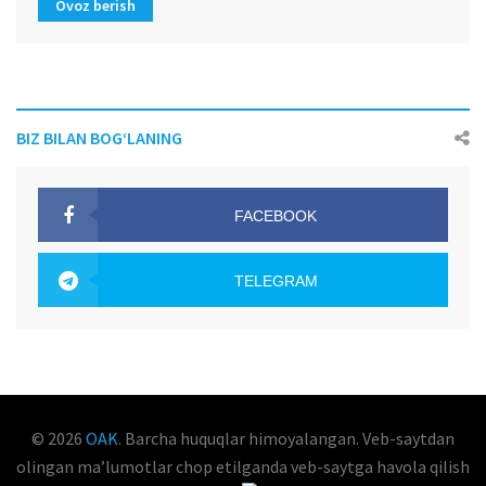
Ovoz berish
BIZ BILAN BOG‘LANING
FACEBOOK
OAK.UZ
TELEGRAM
OAK.UZ
© 2026
OAK
. Barcha huquqlar himoyalangan. Veb-saytdan
olingan maʼlumotlar chop etilganda veb-saytga havola qilish