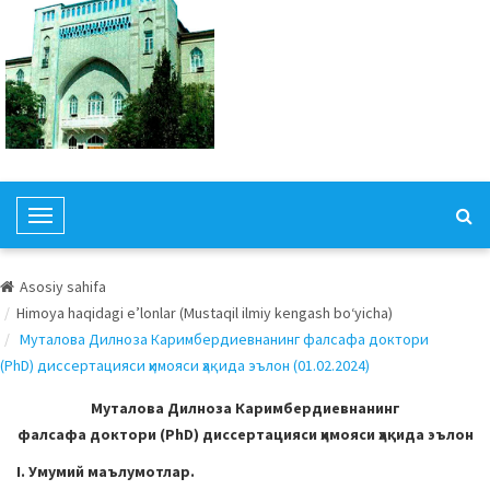
T
o
g
Asosiy sahifa
g
Himoya haqidagi e’lonlar (Mustaqil ilmiy kengash bo‘yicha)
l
Муталова Дилноза Каримбердиевнанинг фалсафа доктори
e
(PhD) диссертацияси ҳимояси ҳақида эълон (01.02.2024)
N
a
Муталова Дилноза Каримбердиевнанинг
v
фалсафа доктори (PhD) диссертацияси ҳимояси ҳақида эълон
i
I. Умумий маълумотлар.
g