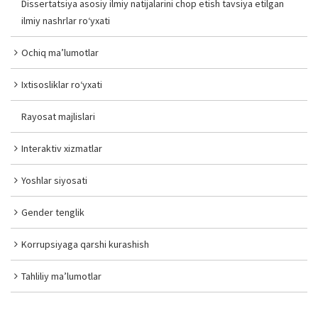
Dissertatsiya asosiy ilmiy natijalarini chop etish tavsiya etilgan
ilmiy nashrlar ro‘yxati
Ochiq ma’lumotlar
Ixtisosliklar ro‘yxati
Rayosat majlislari
Interaktiv xizmatlar
Yoshlar siyosati
Gender tenglik
Korrupsiyaga qarshi kurashish
Tahliliy ma’lumotlar