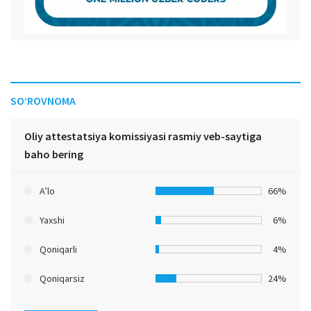
SO‘ROVNOMA
Oliy attestatsiya komissiyasi rasmiy veb-saytiga
baho bering
A’lo
66%
Yaxshi
6%
Qoniqarli
4%
Qoniqarsiz
24%