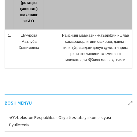
(ротация
a
қилинган)
t
шахснинг
i
Ф.И.О
o
n
1.
Шукурова
Раиснинг маънавий-маърифий ишлар
Матлуба
самарадорлигини ошириш, давлат
Ҳошимовна
тили тўғрисидаги қонун ҳужжатларига
риоя этилишини таъминлаш
масалалари бўйича маслаҳатчиси
BOSH MENYU
«O‘zbekiston Respublikasi Oliy attestatsiya komissiyasi
Byulleteni»