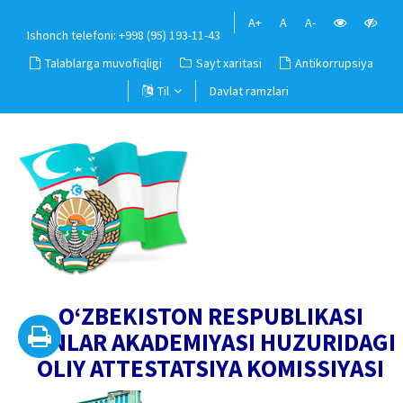
A+
A
A-
Ishonch telefoni: +998 (95) 193-11-43
Talablarga muvofiqligi
Sayt xaritasi
Antikorrupsiya
Til
Davlat ramzlari
O‘ZBEKISTON RESPUBLIKASI
FANLAR AKADEMIYASI HUZURIDAGI
OLIY ATTESTATSIYA KOMISSIYASI