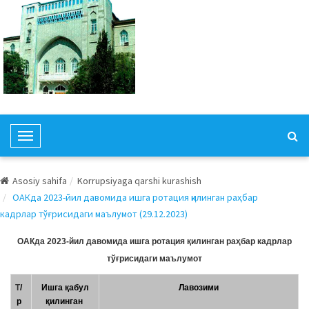
T
o
g
Asosiy sahifa
Korrupsiyaga qarshi kurashish
g
ОАКда 2023-йил давомида ишга ротация қилинган раҳбар
l
кадрлар тўғрисидаги маълумот (29.12.2023)
e
N
ОАКда 2023-йил давомида ишга ротация қилинган раҳбар кадрлар
a
тўғрисидаги маълумот
v
i
Т
/
Ишга қабул
Лавозими
р
қилинган
g