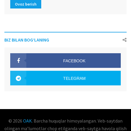
Ovoz berish
BIZ BILAN BOG‘LANING
FACEBOOK
OAK.UZ
TELEGRAM
OAK.UZ
© 2026
OAK
. Barcha huquqlar himoyalangan. Veb-saytdan
olingan maʼlumotlar chop etilganda veb-saytga havola qilish