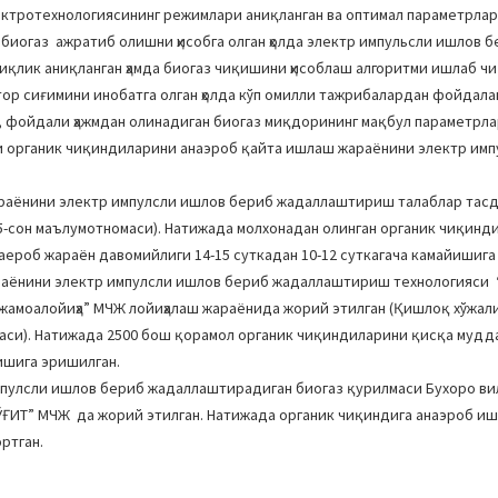
ктротехнологиясининг режимлари аниқланган ва оптимал параметрлар
биогаз ажратиб олишни ҳисобга олган ҳолда электр импульсли ишлов 
қлик аниқланган ҳамда биогаз чиқишини ҳисоблаш алгоритми ишлаб чи
тор сиғимини инобатга олган ҳолда кўп омилли тажрибалардан фойдал
, фойдали ҳажмдан олинадиган биогаз миқдорининг мақбул параметрла
 органик чиқиндиларини анаэроб қайта ишлаш жараёнини электр имп
раёнини электр импулсли ишлов бериб жадаллаштириш талаблар тасд
95-сон маълумотномаси). Натижада молхонадан олинган органик чиқинд
ероб жараён давомийлиги 14-15 суткадан 10-12 суткагача камайишига
раёнини электр импулсли ишлов бериб жадаллаштириш технологияси
зжамоалойиҳа” МЧЖ лойиҳалаш жараёнида жорий этилган (Қишлоқ хўжал
омаси). Натижада 2500 бош қорамол органик чиқиндиларини қисқа мудд
ишига эришилган.
мпулсли ишлов бериб жадаллаштирадиган биогаз қурилмаси Бухоро ви
ҒИТ” МЧЖ да жорий этилган. Натижада органик чиқиндига анаэроб и
ртган.