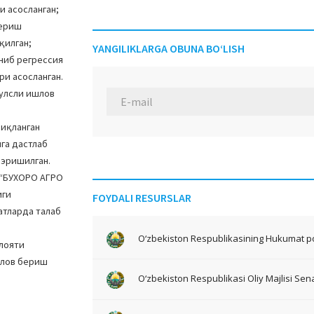
и асосланган;
бериш
қилган;
YANGILIKLARGA OBUNA BO‘LISH
аниб регрессия
ри асосланган.
улсли ишлов
иқланган
ига дастлаб
 эришилган.
 “БУХОРО АГРО
иги
FOYDALI RESURSLAR
атларда талаб
O‘zbekiston Respublikasining Hukumat po
лояти
шлов бериш
O‘zbekiston Respublikasi Oliy Majlisi Sena