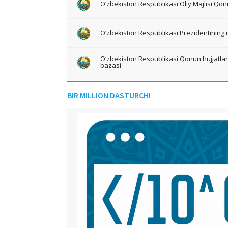
O‘zbekiston Respublikasi Oliy Majlisi Qon
O‘zbekiston Respublikasi Prezidentining 
O‘zbekiston Respublikasi Qonun hujjatlari 
bazasi
BIR MILLION DASTURCHI