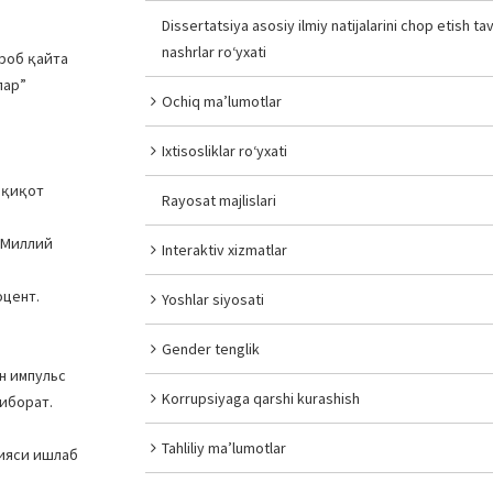
Dissertatsiya asosiy ilmiy natijalarini chop etish tav
nashrlar ro‘yxati
роб қайта
лар”
Ochiq ma’lumotlar
Ixtisosliklar ro‘yxati
дқиқот
Rayosat majlislari
 Миллий
Interaktiv xizmatlar
оцент.
Yoshlar siyosati
Gender tenglik
н импульс
Korrupsiyaga qarshi kurashish
иборат.
Tahliliy ma’lumotlar
гияси ишлаб