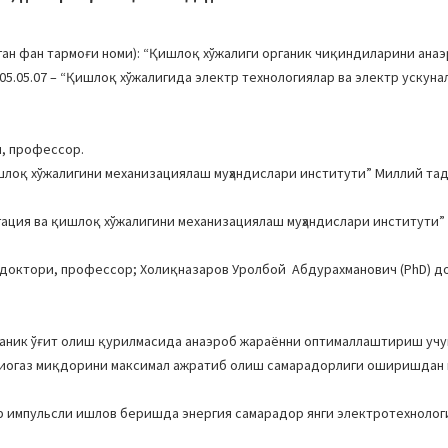
ан фан тармоғи номи): “Қишлоқ хўжалиги органик чиқиндиларини анаэ
.05.07 – “Қишлоқ хўжалигида электр технологиялар ва электр ускуна
и, профессор.
шлоқ хўжалигини механизациялаш муҳандислари институти” Миллий та
игация ва қишлоқ хўжалигини механизациялаш муҳандислари институти”
 доктори, профессор; Холиқназаров Уролбой Абдурахманович (PhD) д
ганик ўғит олиш қурилмасида анаэроб жараённи оптималлаштириш учу
биогаз миқдорини максимал ажратиб олиш самарадорлиги оширишдан 
тр импульсли ишлов беришда энергия самарадор янги электротехноло