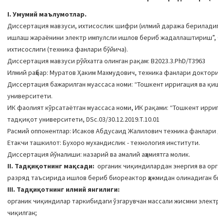
I. Умумий маълумотлар.
Диссертация мавзуси, ихтисослик шифри (илмий даража бериладиг
ишлаш жараёнини электр импулсли ишлов бериб жадаллаштириш”, 05
ихтисослиги (техника фанлари бўйича).
Диссертация мавзуси рўйхатга олинган рақам: В2023.3.PhD/Т3963
Илмий раҳбар: Муратов Ҳаким Махмудович, техника фанлари доктор
Диссертация бажарилган муассаса номи: “Тошкент ирригация ва қи
университети.
ИК фаолият кўрсатаётган муассаса номи, ИК рақами: “Тошкент ирр
тадқиқот университети, DSc.03/30.12.2019.Т.10.01
Расмий оппонентлар: Исаков Абдусаид Жалилович техника фанлари
Етакчи ташкилот: Бухоро мухандислик - технология институти.
Диссертация йўналиши: назарий ва амалий аҳамиятга молик.
II. Тадқиқотнинг мақсади:
органик чиқиндилардан энергия ва ор
разряд таъсирида ишлов бериб биореактор ҳажмидан олинадиган 
III. Тадқиқотнинг илмий янгилиги:
органик чиқиндилар таркибидаги ўзгарувчан массали жисмни элек
чиқилган;