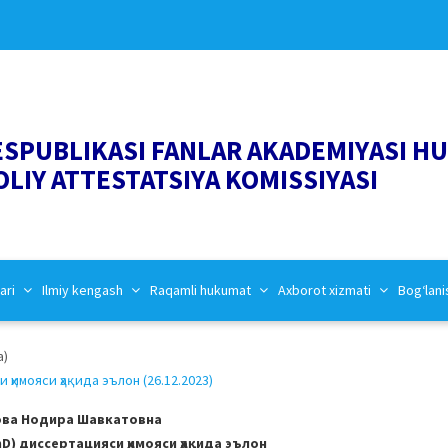
ESPUBLIKASI FANLAR AKADEMIYASI H
OLIY ATTESTATSIYA KOMISSIYASI
ari
Ilmiy kengash
Raqamli hukumat
Axborot xizmati
Bog‘lani
a)
имояси ҳақида эълон (26.12.2023)
ва Нодира Шавкатовна
) диссeртацияси ҳимояси ҳақида эълон