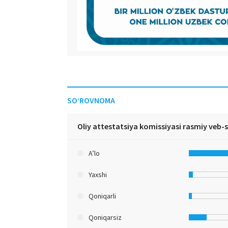
SO‘ROVNOMA
Oliy attestatsiya komissiyasi rasmiy veb-
A’lo
Yaxshi
Qoniqarli
Qoniqarsiz