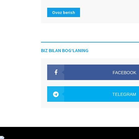
Ovoz berish
BIZ BILAN BOG‘LANING
FACEBOOK
OAK.UZ
TELEGRAM
OAK.UZ