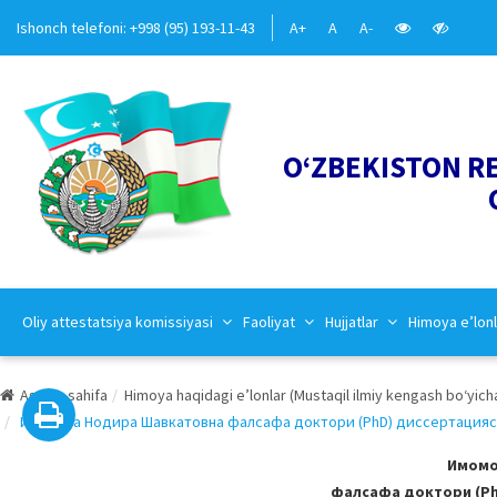
Ishonch telefoni: +998 (95) 193-11-43
A+
A
A-
O‘ZBEKISTON R
Oliy attestatsiya komissiyasi
Faoliyat
Hujjatlar
Himoya e’lonl
Asosiy sahifa
Himoya haqidagi e’lonlar (Mustaqil ilmiy kengash bo‘yich
Имомова Нодира Шавкатовна фалсафа доктори (PhD) диссeртацияси ҳ
Имомо
фалсафа доктори (PhD