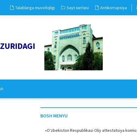
Talablarga muvofiqligi
Sayt xaritasi
Antikorrupsiya
UZURIDAGI
sh
BOSH MENYU
«O‘zbekiston Respublikasi Oliy attestatsiya komiss