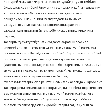
дастурий мажмуаси Фарғона вилояти Бувайда туман тиббиёт
бирлашмасида тиббий-биологик тасвирларни қайта ишлаш учун
жорий қилинган (Фарғона вилояти соғлиқни сақлаш
бошқармасининг 2023 йил 29 августдаги 14-07502 сон
маълумотномаси). Натижада ташхислаш жараёнига
сарфланадиган вақтни ўртача 10% қисқартириш имконини
берган;
тасвирни тўғри тўртбурчали соҳаларга ажратиш асосида
микрообектларни ажратиш алгоритми ва дастурий мажмуаси
Фарғона вилояти Бувайда туман тиббиёт бирлашмасида тиббий-
биологик тасвирларни таҳлил қилиш учун жорий қилинган
(Фарғона вилояти соғлиқни сақлаш бошқармасининг 2023 йил 29
августдаги 14-07502 сон маълумотномаси). Натижада ташхислаш
ишончлилигини ошириш имконини берган;
бўсаға қийматларга кўра ранг текисликлари асосида микрообект
тасвирларини сегменталаш алгоритми, микрообект шарсимонлик
даражасини аниқлаш усули ва дастурий мажмуаси Фарғона
вилояти “Ал-Ҳикмат шифо” хусусий корхонасида тиббий-
биологик тасвирлардаги микрообектларни таҳлил қилиш ва