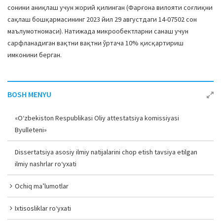
сонини аниқлаш учун жорий қилинган (Фарғона вилояти соғлиқни
сақлаш бошқармасининг 2023 йил 29 августдаги 14-07502 сон
маълумотномаси). Натижада микрообектларни санаш учун
сарфланадиган вақтни вақтни ўртача 10% қисқартириш
имконини берган.
BOSH MENYU
«O‘zbekiston Respublikasi Oliy attestatsiya komissiyasi
Byulleteni»
Dissertatsiya asosiy ilmiy natijalarini chop etish tavsiya etilgan
ilmiy nashrlar ro‘yxati
Ochiq ma’lumotlar
Ixtisosliklar ro‘yxati