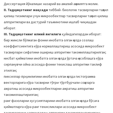
Диссертация йўналиши: назарий ва амалий аҳамиятга молик.
II. Тадқиқотнинг мақсади
тиббий- биологик тасвирларни таҳлил
қилиш тизимлари учун микрообектлар тасвирларни таҳлил қилиш
алгоритмлари ва дастурий таъминотини ишлаб чиқишдан
иборат.
III. Тадқиқотнинг илмий янгилиги
қуйидагилардан иборат:
бир жинсли бўлмаган фонни инобатга олган ҳолда созлаш
коеффитсиентига кўра нормаллаштириш асосида микрообект
тасвирлари сифатини ошириш алгоритми такомиллаштирилган;
нисбат қийматини инобатга олган ҳолда ўртача ҳисоблашга кўра
сирпанувчи ойна асосида фонни текислаш алгоритми таклиф
этилган;
пикселлар ёрқинлигини инобатга олган ҳолда гистограмма
векторларига кўра тасвирни тўғри тўртбурчали соҳаларга
ажратиш асосида микрообектларни ажратиш алгоритми
такомиллаштирилган;
ранг фазоларни хусусиятларини инобатга олган ҳолда бўсаға
қийматларга кўра ранг текисликлари асосида микрообект
тасвирларини сегменталаш алгоритми такомиллаштирилган;