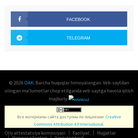
FACEBOOK
OAK.UZ
TELEGRAM
OAK.UZ
© 2026
OAK
. Barcha huquqlar himoyalangan. Veb-saytdan
olingan maʼlumotlar chop etilganda veb-saytga havola qilish
majburiy.
Все материалы сайта доступны по лицензии:
Creative
Commons Attribution 4.0 International
.
Oliy attestatsiya komissiyasi
Faoliyat
Hujjatlar
Himoya e’lonlari
Ilmiy kengash