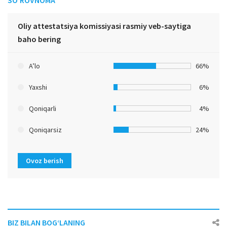
Oliy attestatsiya komissiyasi rasmiy veb-saytiga
baho bering
A’lo
66%
Yaxshi
6%
Qoniqarli
4%
Qoniqarsiz
24%
Ovoz berish
BIZ BILAN BOG‘LANING