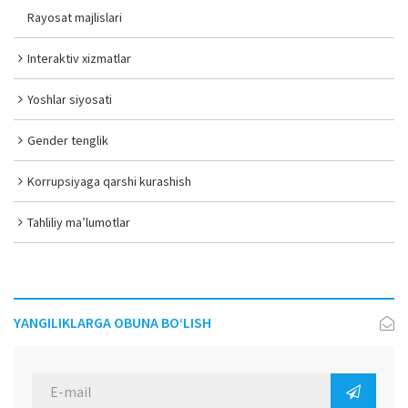
Rayosat majlislari
Interaktiv xizmatlar
Yoshlar siyosati
Gender tenglik
Korrupsiyaga qarshi kurashish
Tahliliy ma’lumotlar
YANGILIKLARGA OBUNA BO‘LISH