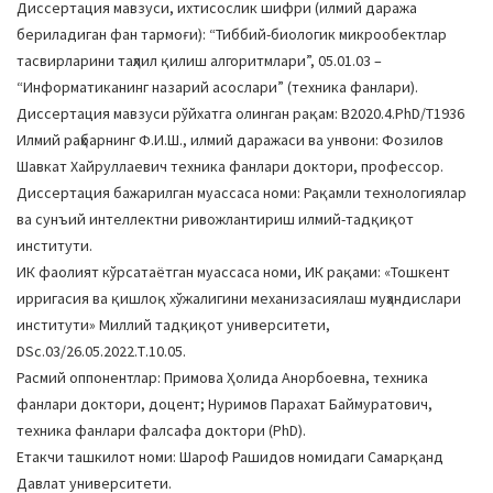
Диссертация мавзуси, ихтисослик шифри (илмий даража
a
бериладиган фан тармоғи): “Тиббий-биологик микрообектлар
t
тасвирларини таҳлил қилиш алгоритмлари”, 05.01.03 –
i
“Информатиканинг назарий асослари” (техника фанлари).
o
Диссертация мавзуси рўйхатга олинган рақам: В2020.4.PhD/Т1936
n
Илмий раҳбарнинг Ф.И.Ш., илмий даражаси ва унвони: Фозилов
Шавкат Хайруллаевич техника фанлари доктори, профессор.
Диссертация бажарилган муассаса номи: Рақамли технологиялар
ва сунъий интеллектни ривожлантириш илмий-тадқиқот
институти.
ИК фаолият кўрсатаётган муассаса номи, ИК рақами: «Тошкент
ирригасия ва қишлоқ хўжалигини механизасиялаш муҳандислари
институти» Миллий тадқиқот университети,
DSc.03/26.05.2022.Т.10.05.
Расмий оппонентлар: Примова Ҳолида Анорбоевна, техника
фанлари доктори, доцент; Нуримов Парахат Баймуратович,
техника фанлари фалсафа доктори (PhD).
Етакчи ташкилот номи: Шароф Рашидов номидаги Самарқанд
Давлат университети.