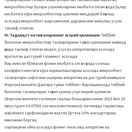
микрообектлар ўқлари узунликларини инобатга олган ҳолда ўқлар
нисбатига кўра микрообектлар шаклини миқдорий баҳолаш
асосида микрообект шарсимонлик даражасини аниқлаш усули
таклиф этилган.
IV. Тадқиқот натижаларининг жорий қилиниши:
Тиббий-
биологик микрообектлар тасвирларини таҳлил қилишнинг мавжуд
ҳамда таклиф этилган модел, усул ва алгоритмлари асосида
яратилган дастурий таъминот асосида:
бир жинсли бўлмаган фонни инобатга олган ҳолда созлаш
коеффитсиентига кўра нормаллаштириш асосида микрообект
тасвирлари сифатини ошириш алгоритми ва дастурий мажмуаси
Фарғона вилояти Данғара туман тиббиёт бирлашмасида тиббий-
биологик тасвирларни таҳлил қилиш учун жорий қилинган
(Фарғона вилояти соғлиқни сақлаш бошқармасининг 2023 йил 29
августдаги 14-07502 сон маълумотномаси). Натижада ташхислаш
жараёнига сарфланадиган вақтни ўртача 10% қисқартириш
имконини берган;
сирпанувчи ойна асосида фонни текислаш алгоритми ва