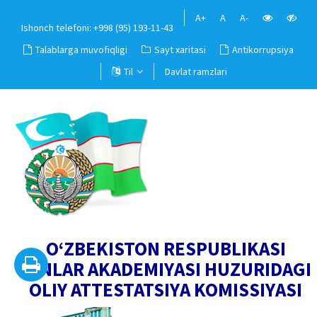
A+
A
A-
Ishonch telefoni: +998 (95) 193-11-43
Talablarga muvofiqligi
Sayt xaritasi
Antikorrupsiya
Til
Davlat ramzlari
O‘ZBEKISTON RESPUBLIKASI
FANLAR AKADEMIYASI HUZURIDAGI
OLIY ATTESTATSIYA KOMISSIYASI