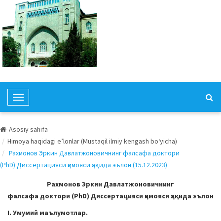
T
o
g
Asosiy sahifa
g
Himoya haqidagi e’lonlar (Mustaqil ilmiy kengash bo‘yicha)
l
Рахмонов Эркин Давлатжоновичнинг фалсафа доктори
e
(PhD) Диссертацияси ҳимояси ҳақида эълон (15.12.2023)
N
a
Рахмонов Эркин Давлатжоновичнинг
v
фалсафа доктори (PhD) Диссертацияси ҳимояси ҳақида эълон
i
I. Умумий маълумотлар.
g