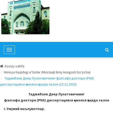
T
o
g
Asosiy sahifa
g
Himoya haqidagi e’lonlar (Mustaqil ilmiy kengash bo‘yicha)
l
Таджибаев Диер Пулатовичнинг фалсафа доктори (PhD)
e
диссертацияси ҳимояси ҳақида эълон (15.12.2023)
N
a
Таджибаев Диер Пулатовичнинг
v
фалсафа доктори (PhD) диссертацияси ҳимояси ҳақида эълон
i
I. Умумий маълумотлар.
g