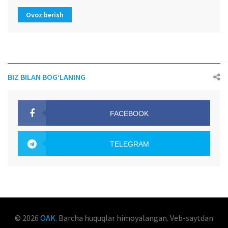
Ovoz berish
BIZ BILAN BOG‘LANING
FACEBOOK
OAK.UZ
TELEGRAM
OAK.UZ
© 2026
OAK
. Barcha huquqlar himoyalangan. Veb-saytdan