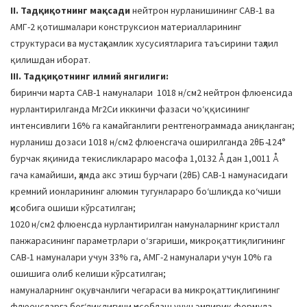
II. Тадқиқотнинг мақсади
нейтрон нурланишининг САВ-1 ва
АМГ-2 қотишмалари конструксион материалларининг
структураси ва мустаҳкамлик хусусиятларига таъсирини таҳлил
қилишдан иборат.
III. Тадқиқотнинг илмий янгилиги:
биринчи марта САВ-1 намуналари 1018 н/см2 нейтрон флюенсида
нурлантирилганда Мг2Си иккинчи фазаси чоʻққисининг
интенсивлиги 16% га камайганлиги рентгенограммада аниқланган;
нурланиш дозаси 1018 н/см2 флюенсгача оширилганда 2θБ ̴124°
бурчак яқинида текисликлараро масофа 1,0132 Å дан 1,0011 Å
гача камайиши, ҳамда акс этиш бурчаги (2θБ) САВ-1 намунасидаги
кремний ионларининг алюмин тугунлараро боʻшлиқда коʻчиши
ҳисобига ошиши кўрсатилган;
1020 н/см2 флюенсда нурлантирилган намуналарнинг кристалл
панжарасининг параметрлари оʻзгариши, микроқаттиқлигининг
САВ-1 намуналари учун 33% га, АМГ-2 намуналари учун 10% га
ошишига олиб келиши кўрсатилган;
намуналарнинг оқувчанлиги чегараси ва микроқаттиқлигининг
флюенсларга богʻлиқлигини ҳисоблаш учун эмпирик формула