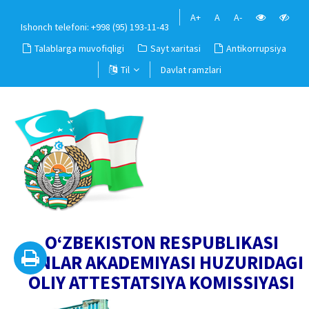
A+
A
A-
Ishonch telefoni: +998 (95) 193-11-43
Talablarga muvofiqligi
Sayt xaritasi
Antikorrupsiya
Til
Davlat ramzlari
O‘ZBEKISTON RESPUBLIKASI
FANLAR AKADEMIYASI HUZURIDAGI
OLIY ATTESTATSIYA KOMISSIYASI