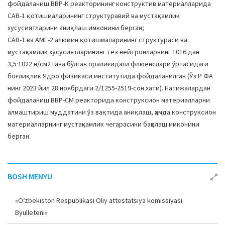
фойдаланиш ВВР-К реакторининг конструктив материалларида
САВ-1 қотишмаларининг структуравий ва мустаҳкамлик
хусусиятларини аниқлаш имконини берган;
САВ-1 ва АМГ-2 алюмин қотишмаларининг структураси ва
мустаҳкамлик хусусиятларининг тез нейтронларнинг 1016 дан
3,5·1022 н/см2 гача бўлган оралиғидаги флюенслари ўртасидаги
боғлиқлик Ядро физикаси институтида фойдаланилган (Ўз Р ФА
нинг 2023 йил 28 ноябрдаги 2/1255-2519-сон хати). Натижалардан
фойдаланиш ВВР-СМ реакторида конструксион материалларни
алмаштириш муддатини ўз вақтида аниқлаш, ҳамда конструксион
материалларнинг мустаҳкамлик чегарасини баҳолаш имконини
берган.
BOSH MENYU
«O‘zbekiston Respublikasi Oliy attestatsiya komissiyasi
Byulleteni»