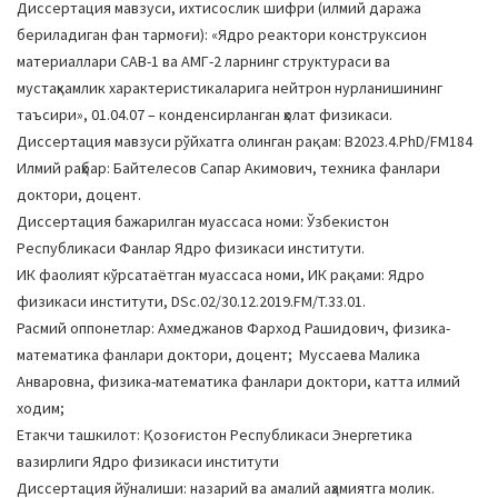
Диссертация мавзуси, ихтисослик шифри (илмий даража
a
бериладиган фан тармоғи): «Ядро реактори конструксион
t
материаллари САВ-1 ва АМГ-2 ларнинг структураси ва
i
мустаҳкамлик характеристикаларига нейтрон нурланишининг
o
таъсири», 01.04.07 – конденсирланган ҳолат физикаси.
n
Диссертация мавзуси рўйхатга олинган рақам: В2023.4.PhD/FM184
Илмий раҳбар: Байтелесов Сапар Акимович, техника фанлари
доктори, доцент.
Диссертация бажарилган муассаса номи: Ўзбекистон
Республикаси Фанлар Ядро физикаси институти.
ИК фаолият кўрсатаётган муассаса номи, ИК рақами: Ядро
физикаси институти, DSc.02/30.12.2019.FM/T.33.01.
Расмий оппонетлар: Ахмеджанов Фарход Рашидович, физика-
математика фанлари доктори, доцент; Муссаева Малика
Анваровна, физика-математика фанлари доктори, катта илмий
ходим;
Етакчи ташкилот: Қозоғистон Республикаси Энергетика
вазирлиги Ядро физикаси институти
Диссертация йўналиши: назарий ва амалий аҳамиятга молик.