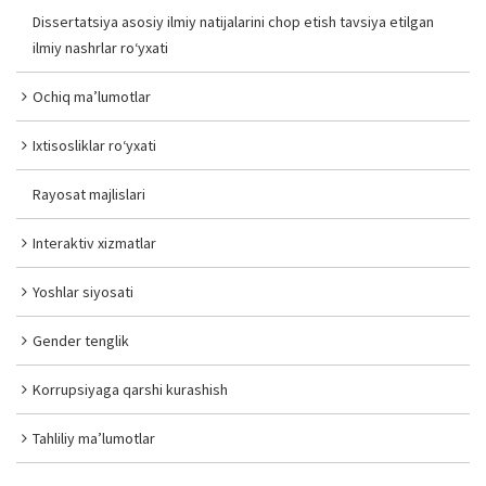
Dissertatsiya asosiy ilmiy natijalarini chop etish tavsiya etilgan
ilmiy nashrlar ro‘yxati
Ochiq ma’lumotlar
Ixtisosliklar ro‘yxati
Rayosat majlislari
Interaktiv xizmatlar
Yoshlar siyosati
Gender tenglik
Korrupsiyaga qarshi kurashish
Tahliliy ma’lumotlar