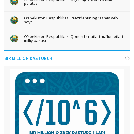
palatasi
O‘zbekiston Respublikasi Prezidentining rasmiy veb
sayti
O‘zbekiston Respublikasi Qonun hujjatlari ma’lumotlari
milliy bazasi
BIR MILLION DASTURCHI