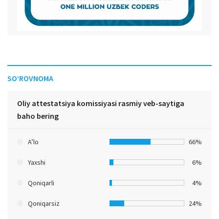
SO‘ROVNOMA
Oliy attestatsiya komissiyasi rasmiy veb-saytiga
baho bering
A’lo
66%
Yaxshi
6%
Qoniqarli
4%
Qoniqarsiz
24%