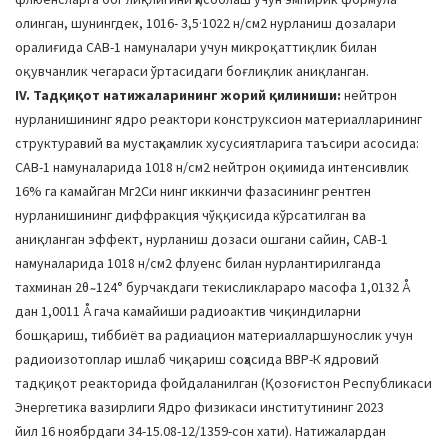
олинган, шунингдек, 1016- 3,5·1022 н/см2 нурланиш дозалари
оралиғида САВ-1 намуналари учун микроқаттиқлик билан
оқувчанлик чегараси ўртасидаги боғлиқлик аниқланган.
IV. Тадқиқот натижаларининг жорий қилиниши:
нейтрон
нурланишининг ядро реактори конструксион материалларининг
структуравий ва мустаҳкамлик хусусиятларига таъсири асосида:
САВ-1 намуналарида 1018 н/см2 нейтрон оқимида интенсивлик
16% га камайган Мг2Си нинг иккинчи фазасининг рентген
нурланишининг диффракция чўққисида кўрсатилган ва
аниқланган эффект, нурланиш дозаси ошгани сайин, САВ-1
намуналарида 1018 н/см2 флуенс билан нурлантирилганда
тахминан 2θ ̴ 124° бурчакдаги текисликлараро масофа 1,0132 Å
дан 1,0011 Å гача камайиши радиоактив чиқиндиларни
бошқариш, тиббиёт ва радиацион материалларшунослик учун
радиоизотоплар ишлаб чиқариш соҳасида ВВР-К ядровий
тадқиқот реакторида фойдаланилган (Қозоғистон Республикаси
Энергетика вазирлиги Ядро физикаси институтининг 2023
йил 16 ноябрдаги 34-15.08-12/1359-сон хати). Натижалардан