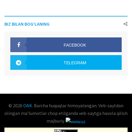
BIZ BILAN BOG‘LANING
FACEBOOK
OAK.UZ
TELEGRAM
OAK.UZ
© 2026
OAK
. Barcha huquqlar himoyalangan. Veb-saytdan
olingan maʼlumotlar chop etilganda veb-saytga havola qilish
majburiy.