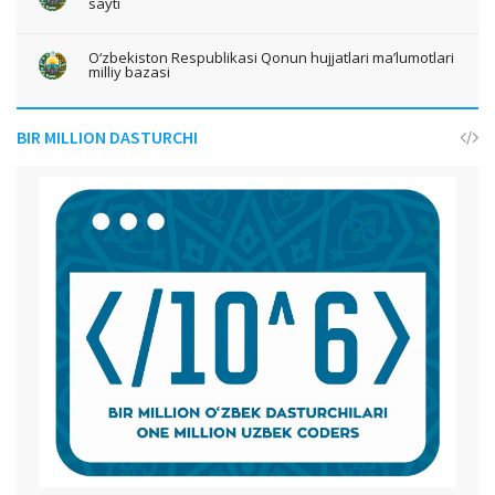
sayti
O‘zbekiston Respublikasi Qonun hujjatlari ma’lumotlari
milliy bazasi
BIR MILLION DASTURCHI