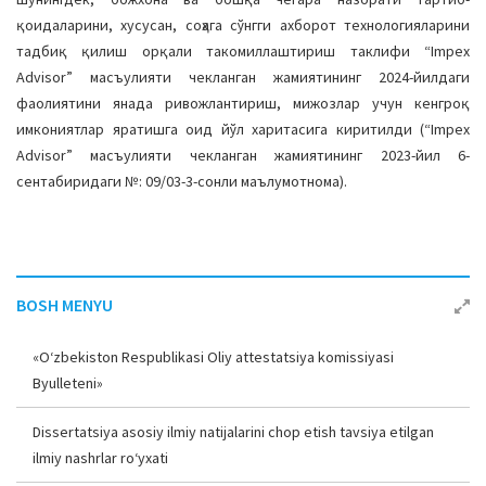
қоидаларини, хусусан, соҳага сўнгги ахборот технологияларини
тадбиқ қилиш орқали такомиллаштириш таклифи “Impex
Advisor” масъулияти чекланган жамиятининг 2024-йилдаги
фаолиятини янада ривожлантириш, мижозлар учун кенгроқ
имкониятлар яратишга оид йўл харитасига киритилди (“Impex
Advisor” масъулияти чекланган жамиятининг 2023-йил 6-
сентабиридаги №: 09/03-3-сонли маълумотнома).
BOSH MENYU
«O‘zbekiston Respublikasi Oliy attestatsiya komissiyasi
Byulleteni»
Dissertatsiya asosiy ilmiy natijalarini chop etish tavsiya etilgan
ilmiy nashrlar ro‘yxati