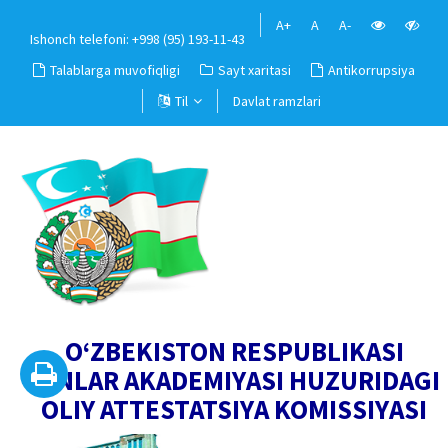
A+
A
A-
Ishonch telefoni: +998 (95) 193-11-43
Talablarga muvofiqligi
Sayt xaritasi
Antikorrupsiya
Til
Davlat ramzlari
O‘ZBEKISTON RESPUBLIKASI
FANLAR AKADEMIYASI HUZURIDAGI
OLIY ATTESTATSIYA KOMISSIYASI