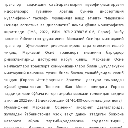
транспорт соҳасидаги саъй-ҳаракатларни мувофиқлаштирувчи
идоралараро тузилмни яратиш бўйича диссертация
муаллифининг таклифи Францияда нашр этилган “Марказий
Осиёда логистика ва дипломатия” номли қўшма монографияга
киритилди (EMS, 2022, ISBN: 978-2-37687-610-6, Парис). Ушбу
таклиф Ўзбекистон ҳукуматининг Марказий Осиёда минтақавий
транспорт йўлакларини ривожлантириш стратегиясини ишлаб
чиқиш, Марказий Осиё транспорт тизимини барқарор
ривожлантириш дастурини қабул қилиш, Марказий Осиё
мамлакатлари транспорт коммуникациялари билан шуғулланувчи
минтақавий Кенгашни тузиш билан боғлиқ ташаббусидан келиб
чиққан (Европа Иттифоқининг Эрасмус+ дастури томонидан
қўллаб-қувватланган Тошкент Жан Моне номидаги Европа
тадқиқотлари бўйича илғор тажриба маркази томонидан тақдим
этилган 2022-йил 12-декабридаги 01/4-1439-сонли маълумотнома).
Муаллифнинг Марказий Осиёнинг аксарият давлатларида,
жумладан Ўзбекистонда узоқ вақт давом этадиган божхона
назорати айрим тартиб-қоидаларини соддалаштириш,
шунингдек, божхона ва бошқа чегара назорати тартиб-