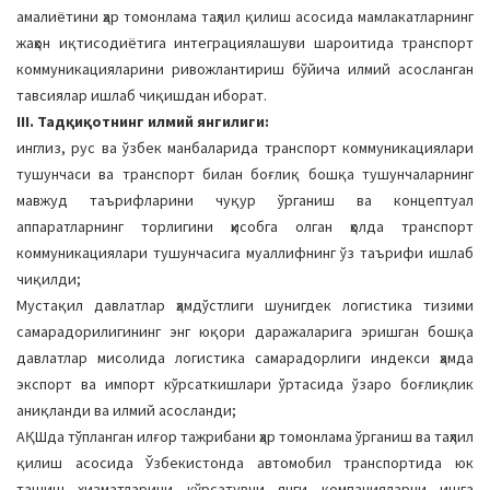
амалиётини ҳар томонлама таҳлил қилиш асосида мамлакатларнинг
жаҳон иқтисодиётига интеграциялашуви шароитида транспорт
коммуникацияларини ривожлантириш бўйича илмий асосланган
тавсиялар ишлаб чиқишдан иборат.
III. Тадқиқотнинг илмий янгилиги:
инглиз, рус ва ўзбек манбаларида транспорт коммуникациялари
тушунчаси ва транспорт билан боғлиқ бошқа тушунчаларнинг
мавжуд таърифларини чуқур ўрганиш ва концептуал
аппаратларнинг торлигини ҳисобга олган ҳолда транспорт
коммуникациялари тушунчасига муаллифнинг ўз таърифи ишлаб
чиқилди;
Мустақил давлатлар ҳамдўстлиги шунигдек логистика тизими
самарадорилигининг энг юқори даражаларига эришган бошқа
давлатлар мисолида логистика самарадорлиги индекси ҳамда
экспорт ва импорт кўрсаткишлари ўртасида ўзаро боғлиқлик
аниқланди ва илмий асосланди;
АҚШда тўпланган илғор тажрибани ҳар томонлама ўрганиш ва таҳлил
қилиш асосида Ўзбекистонда автомобил транспортида юк
ташиш хизматларини кўрсатувчи янги компанияларни ишга