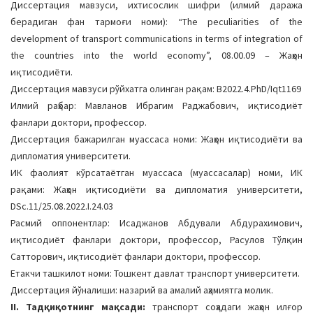
Диссертация мавзуси, ихтисослик шифри (илмий даража
a
берадиган фан тармоғи номи): “The peculiarities of the
t
development of transport communications in terms of integration of
i
the countries into the world economy”, 08.00.09 – Жаҳон
o
иқтисодиёти.
n
Диссертация мавзуси рўйхатга олинган рақам: В2022.4.PhD/Iqt1169
Илмий раҳбар: Мавланов Ибрагим Раджабович, иқтисодиёт
фанлари доктори, профессор.
Диссертация бажарилган муассаса номи: Жаҳон иқтисодиёти ва
дипломатия университети.
ИК фаолият кўрсатаётган муассаса (муассасалар) номи, ИК
рақами: Жаҳон иқтисодиёти ва дипломатия университети,
DSc.11/25.08.2022.I.24.03
Расмий оппонентлар: Исаджанов Абдували Абдурахимович,
иқтисодиёт фанлари доктори, профессор, Расулов Тўлқин
Сатторович, иқтисодиёт фанлари доктори, профессор.
Етакчи ташкилот номи: Тошкент давлат транспорт университети.
Диссертация йўналиши: назарий ва амалий аҳамиятга молик.
II. Тадқиқотнинг мақсади:
транспорт соҳадаги жаҳон илғор