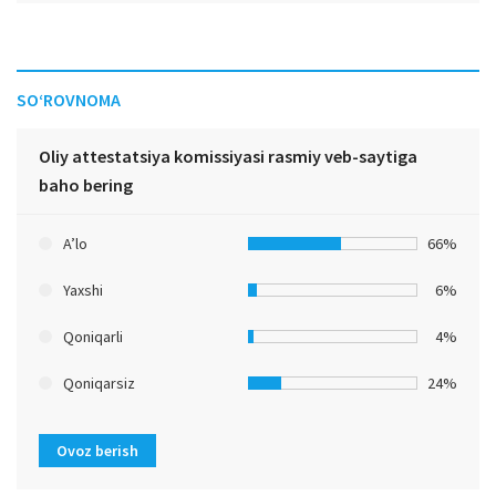
SO‘ROVNOMA
Oliy attestatsiya komissiyasi rasmiy veb-saytiga
baho bering
A’lo
66%
Yaxshi
6%
Qoniqarli
4%
Qoniqarsiz
24%
Ovoz berish