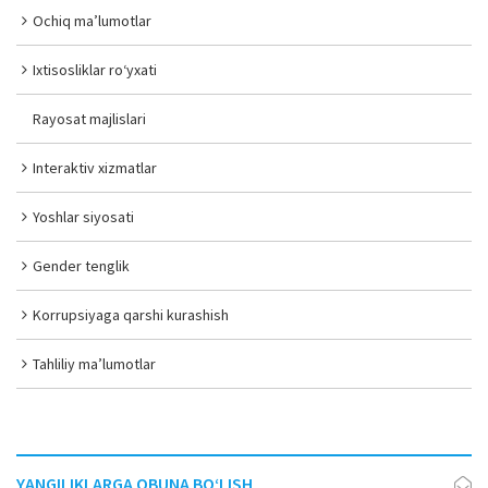
Ochiq ma’lumotlar
Ixtisosliklar ro‘yxati
Rayosat majlislari
Interaktiv xizmatlar
Yoshlar siyosati
Gender tenglik
Korrupsiyaga qarshi kurashish
Tahliliy ma’lumotlar
YANGILIKLARGA OBUNA BO‘LISH