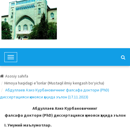
T
o
g
Asosiy sahifa
g
Himoya haqidagi e’lonlar (Mustaqil ilmiy kengash bo‘yicha)
l
Абдуллаев Азиз Курбановичнинг фалсафа доктори (PhD)
e
диссертацияси ҳимояси ҳақида эълон (17.11.2023)
N
a
Абдуллаев Азиз Курбановичнинг
v
фалсафа доктори (PhD) диссертацияси ҳимояси ҳақида эълон
i
I. Умумий маълумотлар.
g