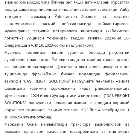
тизими самарадорлиги бўйича энг яхши натижаларни кўрсатган
бошқа давлатлар мисолида аниқланди ва илмий асосланди. Ушбу
тадқиқот натижалари Ўзбекистон Экспорт ва логистика
академиясининг расмий веб-саҳифасида жойлаштирилган
муаллифнинг таҳлилий материалига киритилди (Ўзбекистон
логистика уюшмаси томонидан тақдим этилган 2023-йил 10-
февралидаги АЛУ 10/2023-сонли маълумотнома).
Муаллиф томонидан илгари сурилган бозорда рақобатни
кучайтириш мақсадида Ўзбекистонда автомобил транспортида
юк ташиш хизматларини кўрсатувчи янги компанияларни ишга
туширишда франчайзинг бизнес моделидан фойдаланиш
таклифи “DAS FREIGHT SOLUTIONS” масъулияти чекланган жамият
шаклидаги хорижий корхонасини янада ривожлантиришга
мўлжалланган 2024 йилги йўл харитасига киритилган (“DAS FREIGHT
SOLUTIONS” масъулияти чекланган жамият шаклидаги хорижий
корхонаси томонидан тақдим этилган 2023-йил 4-октябридаги 1
ДГ-сонли маълумотнома).
Марказий Осиё мамлакатлари транспорт вазирликлари ва
божхона органлари вакиллари иштирокидаги ва минтақада