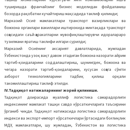
туширишда франчайзинг бизнес моделидан фойдаланиш
бозорда рақобатни кучайтириш мақсадида таклиф қилинди;
Марказий Осиё мамлакатлари транспорт вазирликлари ва
божхона органлари вакиллари иштирокида минтақада транспорт
соҳасидаги саъй-ҳаракатларни мувофиқлаштирувчи идоралараро
тузилмани яратиш таклифи илгари сурилди;
Марказий Осиёнинг аксарият давлатларида, жумладан
Ўзбекистонда узоқ вақт давом этадиган божхона назорати айрим
тартиб-қоидаларини соддалаштириш, шунингдек, божхона ва
чегара назорати тартиб-қоидаларини, хусусан соҳага сўнгги
ахборот технологияларини тадбиқ қилиш орқали
такомиллаштириш таклиф этилди.
IV.Тадқиқот натижаларининг жорий қилиниши.
Тадқиқот доирасида муаллиф логистика самарадорлиги
индексининг мамлакат ташқи савдо кўрсаткичларига таъсирини
ўрганиб чиқди. Тадқиқот натижасида логистика самарадорлиги
индекси ва экспорт-импорт кўрсаткичлари ўртасидаги боғлиқлик
МДҲ мамлакатлари, шу жумладан, Ўзбекистон ва логистика