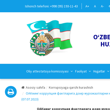
Ishonch telefoni: +998 (95) 193-11-43
A+
A
A-
O‘ZB
HU
Oliy attestatsiya komissiyasi
Faoliyat
Hujjatlar
Asosiy sahifa
Korrupsiyaga qarshi kurashish
ОАКнинг коррупция фактларига доир мурожаатларни к
(07.07.2023)
ОАКнинг коррупция фактларига доир мурож