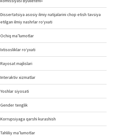
komissiyasi Byulleteni»
Dissertatsiya asosiy ilmiy natijalarini chop etish tavsiya
etilgan ilmiy nashrlar ro‘yxati
Ochiq ma’lumotlar
Ixtisosliklar ro‘yxati
Rayosat majlislari
Interaktiv xizmatlar
Yoshlar siyosati
Gender tenglik
Korrupsiyaga qarshi kurashish
Tahliliy ma’lumotlar