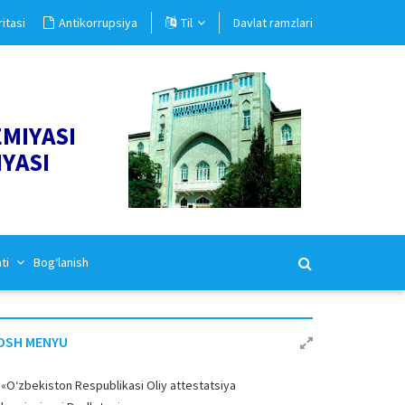
itasi
Antikorrupsiya
Til
Davlat ramzlari
EMIYASI
IYASI
ati
Bog‘lanish
OSH MENYU
«O‘zbekiston Respublikasi Oliy attestatsiya