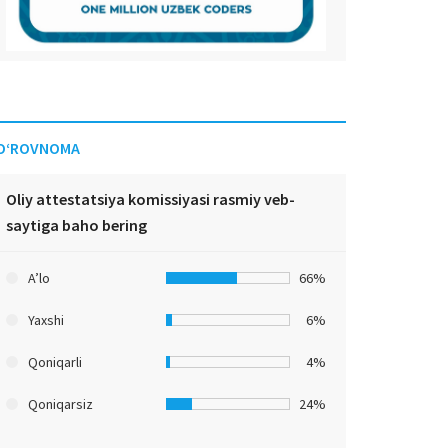
O‘ROVNOMA
Oliy attestatsiya komissiyasi rasmiy veb-
saytiga baho bering
A’lo
66%
Yaxshi
6%
Qoniqarli
4%
Qoniqarsiz
24%