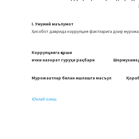
I. Умумий маълумот
Ҳисобот даврида коррупция фактларига доир мурожа
Коррупцияга қарши
ички назорат гуруҳи раҳбари Шермухамед
Мурожаатлар билан ишлашга масъул Қораб
Юклаб олиш.