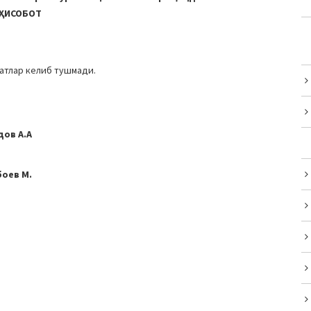
ҲИСОБОТ
атлар келиб тушмади.
ов А.А
оев М.