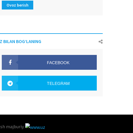
Ovoz berish
IZ BILAN BOG‘LANING
FACEBOOK
OAK.UZ
TELEGRAM
OAK.UZ
ish majburiy.