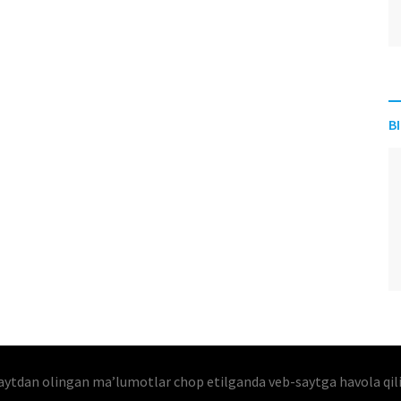
B
aytdan olingan maʼlumotlar chop etilganda veb-saytga havola qil