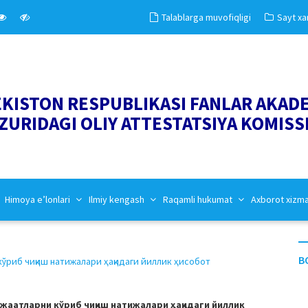
Talablarga muvofiqligi
Sayt xar
EKISTON RESPUBLIKASI FANLAR AKAD
ZURIDAGI OLIY ATTESTATSIYA KOMISS
Himoya e’lonlari
Ilmiy kengash
Raqamli hukumat
Axborot xizm
B
ўриб чиқиш натижалари ҳақидаги йиллик ҳисобот
аатларни кўриб чиқиш натижалари ҳақидаги йиллик