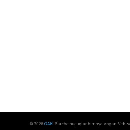
© 2026
OAK
. Barcha huquqlar himoyalangan. Veb-s