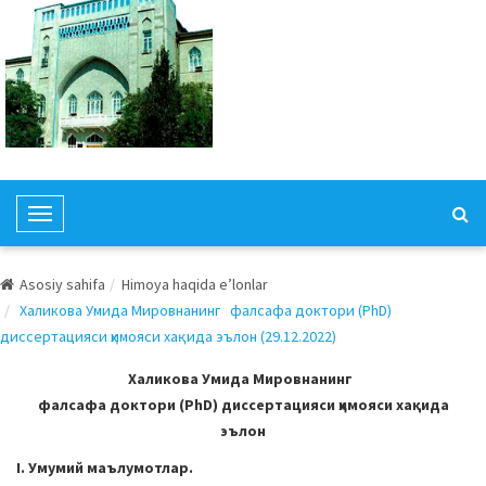
T
o
g
Asosiy sahifa
Himoya haqida e’lonlar
g
Халикова Умида Мировнанинг фалсафа доктори (РhD)
l
диссертацияси ҳимояси хақида эълон (29.12.2022)
e
N
Халикова Умида Мировнанинг
a
фалсафа доктори (РhD) диссертацияси ҳимояси хақида
v
эълон
i
I. Умумий маълумотлар.
g