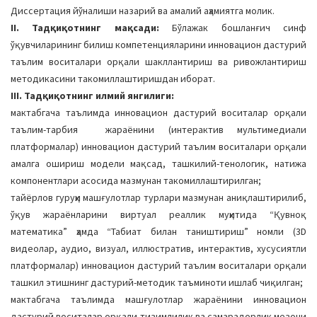
Диссертация йўналиши назарий ва амалий аҳамиятга молик.
II. Тадқиқотнинг мақсади:
Бўлажак бошланғич синф
ўқувчиларининг билиш компетенцияларини инновацион даcтурий
таълим воситалари орқали шакллантириш ва ривожлантириш
методикасини такомиллаштиришдан иборат.
III. Тадқиқотнинг илмий янгилиги:
мактабгача таълимда инновацион дастурий воситалар орқали
таълим-тарбия жараёнини (интерактив мультимедиали
платформалар) инновацион дастурий таълим воситалари орқали
амалга ошириш модели мақсад, ташкилий-тенологик, натижа
компонентлари асосида мазмунан такомиллаштирилган;
тайёрлов гуруҳи машғулотлар турлари мазмунан аниқлаштирилиб,
ўқув жараёнларини виртуал реаллик муҳитида “Қувноқ
математика” ҳамда “Табиат билан таништириш” номли (3D
видеолар, аудио, визуал, иллюстратив, интерактив, хусусиятли
платформалар) инновацион дастурий таълим воситалари орқали
ташкил этишнинг дастурий-методик таъминоти ишлаб чиқилган;
мактабгача таълимда машғулотлар жараёнини инновацион
дастурий воситалар орқали тизимлилик ва самарадорлик мезони