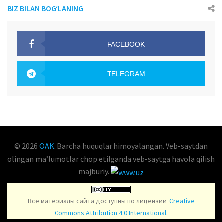
BIZ BILAN BOG‘LANING
FACEBOOK
OAK.UZ
TELEGRAM
OAK.UZ
© 2026
OAK
. Barcha huquqlar himoyalangan. Veb-saytdan
olingan maʼlumotlar chop etilganda veb-saytga havola qilish
majburiy.
Все материалы сайта доступны по лицензии:
Creative
Commons Attribution 4.0 International
.