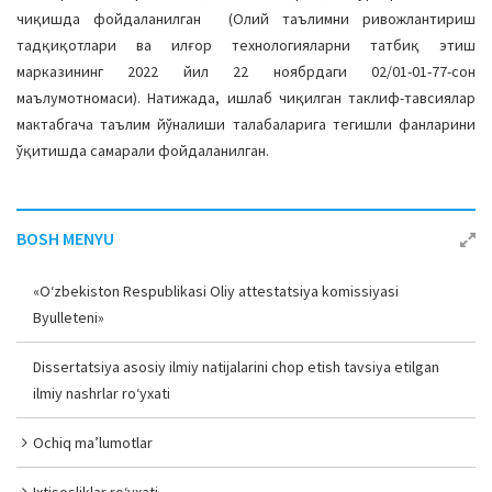
чиқишда фойдаланилган (Олий таълимни ривожлантириш
тадқиқотлари ва илғор технологияларни татбиқ этиш
марказининг 2022 йил 22 ноябрдаги 02/01-01-77-сон
маълумотномаси). Натижада, ишлаб чиқилган таклиф-тавсиялар
мактабгача таълим йўналиши талабаларига тегишли фанларини
ўқитишда самарали фойдаланилган.
BOSH MENYU
«O‘zbekiston Respublikasi Oliy attestatsiya komissiyasi
Byulleteni»
Dissertatsiya asosiy ilmiy natijalarini chop etish tavsiya etilgan
ilmiy nashrlar ro‘yxati
Ochiq ma’lumotlar