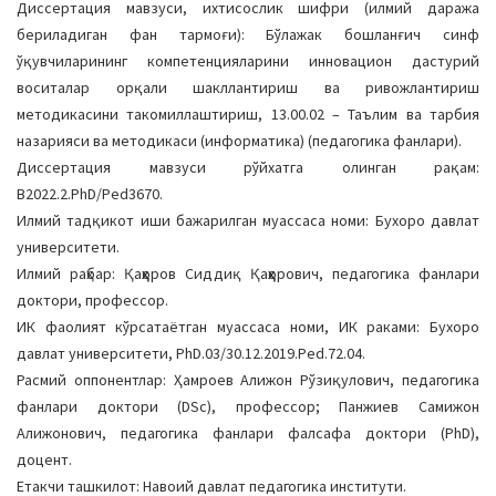
Диссертация мавзуси, ихтисослик шифри (илмий даража
a
бериладиган фан тармоғи): Бўлажак бошланғич синф
t
ўқувчиларининг компетенцияларини инновацион дастурий
i
воситалар орқали шакллантириш ва ривожлантириш
o
методикасини такомиллаштириш, 13.00.02 – Таълим ва тарбия
n
назарияси ва методикаси (информатика) (педагогика фанлари).
Диссертация мавзуси рўйхатга олинган рақам:
В2022.2.PhD/Ped3670.
Илмий тадқикот иши бажарилган муассаса номи: Бухоро давлат
университети.
Илмий раҳбар: Қаҳҳоров Сиддиқ Қаҳҳорович, педагогика фанлари
доктори, профессор.
ИК фаолият кўрсатаётган муассаса номи, ИК раками: Бухоро
давлат университети, PhD.03/30.12.2019.Ped.72.04.
Расмий оппонентлар: Ҳамроев Алижон Рўзиқулович, педагогика
фанлари доктори (DSc), профессор; Панжиев Самижон
Алижонович, педагогика фанлари фалсафа доктори (PhD),
доцент.
Етакчи ташкилот: Навоий давлат педагогика институти.