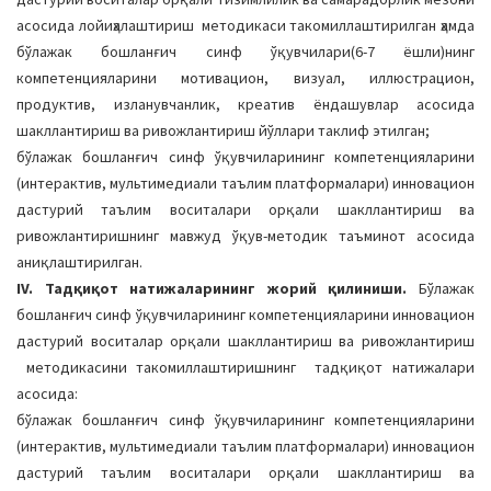
асосида лойиҳалаштириш методикаси такомиллаштирилган ҳамда
бўлажак бошланғич синф ўқувчилари(6-7 ёшли)нинг
компетенцияларини мотивацион, визуал, иллюстрацион,
продуктив, изланувчанлик, креатив ёндашувлар асосида
шакллантириш ва ривожлантириш йўллари таклиф этилган;
бўлажак бошланғич синф ўқувчиларининг компетенцияларини
(интерактив, мультимедиали таълим платформалари) инновацион
дастурий таълим воситалари орқали шакллантириш ва
ривожлантиришнинг мавжуд ўқув-методик таъминот асосида
аниқлаштирилган.
IV. Тадқиқот натижаларининг жорий қилиниши.
Бўлажак
бошланғич синф ўқувчиларининг компeтeнцияларини инновацион
дастурий воситалар орқали шакллантириш ва ривожлантириш
мeтодикасини такомиллаштиришнинг тадқиқот натижалари
асосида:
бўлажак бошланғич синф ўқувчиларининг компетенцияларини
(интерактив, мультимедиали таълим платформалари) инновацион
дастурий таълим воситалари орқали шакллантириш ва