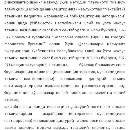
ривожлантиришнинг мавжуд ўқув методик таъминоти тизимли
таҳлил қилиш асосида аниқлаштирилган маълумотлар “Мактабгача
таълимда педагогик жараёнларни лойиҳалаштириш методикаси”
номли ҳамда (Ўзбекистон Республикаси Олий ва ўрта махсус
таълим вазирининг 2022 йил 9 сентябрдаги 302-сон буйруғи, 302-
0729 рақамли гувоҳнома) “Болаларни саҳналаштириш ва ижодий
фаолиятга ўргатиш” номли ўқув қўлланмалари мазмунига
сингдирилган. (Ўзбекистон Республикаси Олий ва ўрта махсус
таълим вазирининг 2022 йил 9 сентябрдаги 302-сон буйруғи, 302-
0714 рақамли гувоҳнома). Натижада, бўлажак бошланғич синф
ўқувчиларининг компетенцияларини (интерактив, мультимедиали
таълим платформалари) инновацион дастурий таълим
воситалари орқали шакллантириш ва ривожлантиришга оид
ўқув-методик қўлланмалар ишлаб чиқилган ва амалиётга жорий
этилган;
мактабгача таълимда инновацион дастурий воситалар орқали
таълим-тарбия жараёнини (интерактив мультимедиали
платформалар) инновацион дастурий таълим воситалари орқали
амалга ошириш модели мақсад, ташкилий-тенологик, натижа