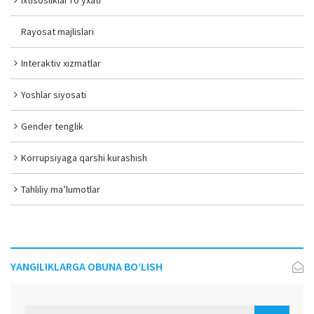
Ixtisosliklar ro‘yxati
Rayosat majlislari
Interaktiv xizmatlar
Yoshlar siyosati
Gender tenglik
Korrupsiyaga qarshi kurashish
Tahliliy ma’lumotlar
YANGILIKLARGA OBUNA BO‘LISH