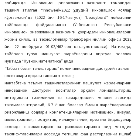
лойиҳасидан Инновацион ривожланиш вазирлиги томонидан
ташкил этилган “Innoweek-2022 ҳудудий инновацион ғоялар
кўргазмаси”да (2022 йил 16-17-август) “beasybord” лойиҳасини
тайёрлашда фойдаланилган (Ўзбекистон Республикаси
Инновацион ривожланиш вазирлиги ҳузуридаги Инновацияларни
жорий қилиш ва технологиялар трансфери миллий офиси 2022
йил 22 ноябрдаги 01-02/462-сон маълумотномаси). Натижада,
тайёрлов гуруҳи машғулот жараёнларини виртуал реаллик
муҳитида “Қувноқ математика” ҳамда
“Табиат билан таништириш” номли инновацион дастурий таълим
воситалари орқали ташкил этилган;
мактабгача таълим ташкилотларининг машғулот жараёнларини
инновацион дастурий воситалар орқали лойиҳалаштириш
методикаси тизимлилик ва самарадорлик мезони асосида
такомиллаштирилиб, 6-7 ёшли болалар билиш жараёнларининг
ривожланиш соҳалари компетенцияларини мотивацион, визуал,
иллюстрацион, продуктив, изланувчанлик, креатив ёндашувлар
асосида шакллантириш ва ривожлантиришга оид методик
таклиф-тавсиялари асосида тегишли фан дастурларини ишлаб