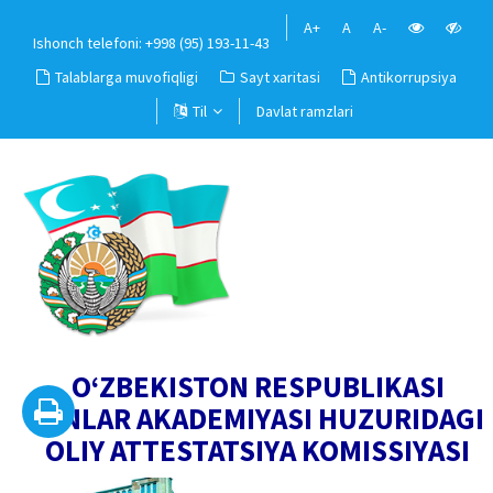
A+
A
A-
Ishonch telefoni: +998 (95) 193-11-43
Talablarga muvofiqligi
Sayt xaritasi
Antikorrupsiya
Til
Davlat ramzlari
O‘ZBEKISTON RESPUBLIKASI
FANLAR AKADEMIYASI HUZURIDAGI
OLIY ATTESTATSIYA KOMISSIYASI