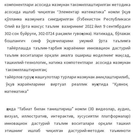
компонентлари асосида мазмунан такомиллаштирилган методика
асосида ишлаб чиқилган “Элементар математика” номли ўқув
қўлланма мазмунига сингдирилган (Ўзбекистон Республикаси
Олий ва ўрта махсус таълим вазирининг 2022 йил 9 сентябрдаги
302-сон буйруғи, 302-0724 рақамли гувоҳнома). Натижада, бўлажак
бошланғич синф ўқувчиларини умумий ўрта таълимга
тайёрлашда таълим-тарбия жараёнини инновацион дастурий
таълим воситалари орқали амалга ошириш моделнинг мақсад,
ташкилий-технологик, натижа компотентлари асосида мазмунан
такомиллаштирилган;
тайёрлов гуруҳи машғулотлар турлари мазмунан аниқлаштирилиб,
ўқув жараёнларини виртуал реаллик муҳитида “Қувноқ
математика”
ҳамда “Табиат билан таништириш” номли (3D видеолар, аудио,
визуал, иллюстратив, интерактив, хусусиятли платформалар)
инновацион дастурий таълим воситалари орқали ташкил
этишнинг ишлаб чиқилган дастурий-методик таъминоти