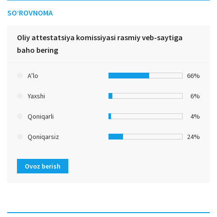
SO‘ROVNOMA
Oliy attestatsiya komissiyasi rasmiy veb-saytiga
baho bering
A’lo
66%
Yaxshi
6%
Qoniqarli
4%
Qoniqarsiz
24%
Ovoz berish