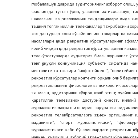
глобаллашув даврида аудиториянинг ахборот олиш, у
фаолиятда тутган ўрни, уларнинг ихтисослашув, т
шаклланиш ва ривожланиш тенденциялари ҳамда янг
ташкил топган миллий телеканаллар тажрибасини хор
хос дастурлар сони кўпайишининг товарлар ва хизм
масалалари ҳамда рекреатив кўрсатувларнинг афза
келиб чиққан ҳолда рекреатив кўрсатувларнинг кана
телекўрсатувларда аудитория билан журналист ўрта
тенг ҳуқуқли коммуникация субъекти сифатида нам
менталитетга таъсири “инфотеймент”, “политеймент
рекреатив кўрсатувлар контенти орқали очиб берилг
рекреативликнинг физиологик ва психологик асослар
яхшилаш, аудиторияни кўпроқ жалб этиш; муайян м
қаратилган телевизион дастурий сиёсат, миллий
журналистик маҳоратни ошириш заруратига оид амали
рекреатив телекўрсатувларга эҳтиёж ортишининг и
маданияти”, “спорт журналистикаси”, “филожур
журналистикаси каби йўналишлардаги рекреатив кў
мавқеи, қизиқиши, ахборий эҳтиёжларига кўра аниқлан