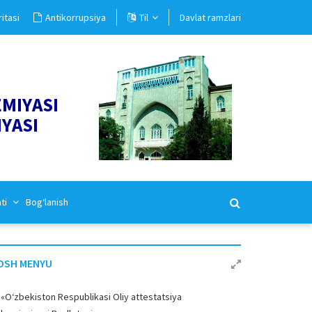
itasi
Antikorrupsiya
Til
Davlat ramzlari
EMIYASI
IYASI
ati
Bog‘lanish
OSH MENYU
«O‘zbekiston Respublikasi Oliy attestatsiya