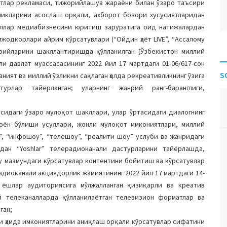
атлар рекламаси, тижорийлашув жараёни билан ўзаро таъсири
лликларини асослаш орқали, ахборот бозори хусусиятларидан
наллар медиабизнесини юритиш заруратига оид натижалардан
 ижодкорлари айрим кўрсатувлари (“Ойдин ҳаёт LIVE”, “Ассалому
нарийларини шакллантиришда қўлланилган (Ўзбекистон миллий
и давлат муассасасининг 2022 йил 17 мартдаги 01-06/617-сон
S
ният ва миллий ўзликни сақлаган ҳолда рекреативликнинг ўзига
урлар тайёрланган; уларнинг жанрий ранг-баранглиги,
сидаги ўзаро мулоқот шакллари, улар ўртасидаги диалогнинг
оён бўлиши усуллари, жонли мулоқот имкониятлари, миллий
”, “инфошоу”, “телешоу”, “реалити шоу” услуби ва жанридаги
дан “Yoshlar” телерадиоканали дастурларини тайёрлашда,
у мазмундаги кўрсатувлар контентини бойитиш ва кўрсатувлар
диоканали акциядорлик жамиятининг 2022 йил 17 мартдаги 14-
а ёшлар аудиториясига мўлжалланган қизиқарли ва креатив
 телеканалларда қўлланилаётган телевизион форматлар ва
ган;
и ҳамда имкониятларини аниқлаш орқали кўрсатувлар сифатини