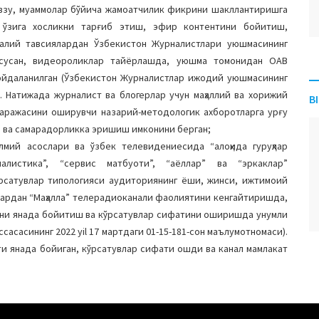
авзу, муаммолар бўйича жамоатчилик фикрини шакллантиришга
 ўзига хосликни тарғиб этиш, эфир контентини бойитиш,
алий тавсиялардан Ўзбекистон Журналистлари уюшмасининг
усусан, видеороликлар тайёрлашда, уюшма томонидан ОАВ
фойдаланилган (Ўзбекистон Журналистлар ижодий уюшмасининг
). Натижада журналист ва блогерлар учун маҳаллий ва хорижий
B
аражасини оширувчи назарий-методологик ахборотларга урғу
 ва самарадорликка эришиш имконини берган;
лмий асослари ва ўзбек телевидениесида “алоҳида гуруҳлар
налистика”, “сервис матбуоти”, “аёллар” ва “эркаклар”
рсатувлар типологияси аудиториянинг ёши, жинси, ижтимоий
лардан “Маҳалла” телерадиоканали фаолиятини кенгайтиришда,
тини янада бойитиш ва кўрсатувлар сифатини оширишда унумли
асасининг 2022 yil 17 мартдаги 01-15-181-сон маълумотномаси).
и янада бойиган, кўрсатувлар сифати ошди ва канал мамлакат