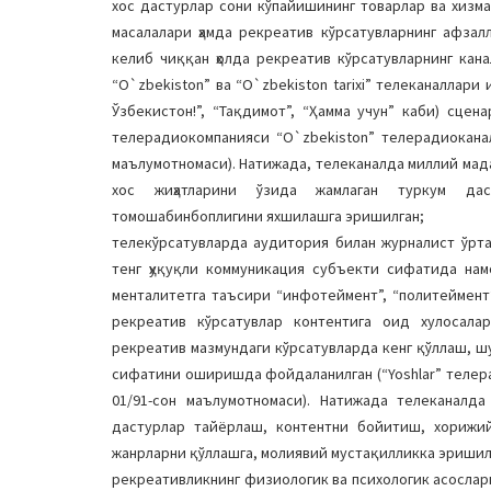
хос дастурлар сони кўпайишининг товарлар ва хизм
масалалари ҳамда рекреатив кўрсатувларнинг афза
келиб чиққан ҳолда рекреатив кўрсатувларнинг ка
“O`zbekiston” ва “O`zbekiston tarixi” телеканаллари
Ўзбекистон!”, “Тақдимот”, “Ҳамма учун” каби) сце
телерадиокомпанияси “O`zbekiston” телерадиоканал
маълумотномаси). Натижада, телеканалда миллий мада
хос жиҳатларини ўзида жамлаган туркум даст
томошабинбоплигини яхшилашга эришилган;
телекўрсатувларда аудитория билан журналист ўрта
тенг ҳуқуқли коммуникация субъекти сифатида нам
менталитетга таъсири “инфотеймент”, “политеймент
рекреатив кўрсатувлар контентига оид хулосалар
рекреатив мазмундаги кўрсатувларда кенг қўллаш, ш
сифатини оширишда фойдаланилган (“Yoshlar” телера
01/91-сон маълумотномаси). Натижада телеканалд
дастурлар тайёрлаш, контентни бойитиш, хорижий
жанрларни қўллашга, молиявий мустақилликка эришил
рекреативликнинг физиологик ва психологик асослар