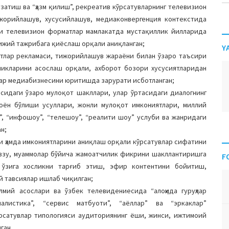
затиш ва “ҳазм қилиш”, рекреатив кўрсатувларнинг телевизион
ижорийлашув, хусусийлашув, медиаконвергенция контекстида
и телевизион форматлар мамлакатда мустақиллик йилларида
ижий тажрибага қиёслаш орқали аниқланган;
Y
атлар рекламаси, тижорийлашув жараёни билан ўзаро таъсири
лликларини асослаш орқали, ахборот бозори хусусиятларидан
ллар медиабизнесини юритишда зарурати исботланган;
сидаги ўзаро мулоқот шакллари, улар ўртасидаги диалогнинг
оён бўлиши усуллари, жонли мулоқот имкониятлари, миллий
”, “инфошоу”, “телешоу”, “реалити шоу” услуби ва жанридаги
ан;
и ҳамда имкониятларини аниқлаш орқали кўрсатувлар сифатини
авзу, муаммолар бўйича жамоатчилик фикрини шакллантиришга
F
 ўзига хосликни тарғиб этиш, эфир контентини бойитиш,
й тавсиялар ишлаб чиқилган;
лмий асослари ва ўзбек телевидениесида “алоҳида гуруҳлар
налистика”, “сервис матбуоти”, “аёллар” ва “эркаклар”
рсатувлар типологияси аудиториянинг ёши, жинси, ижтимоий
ган.