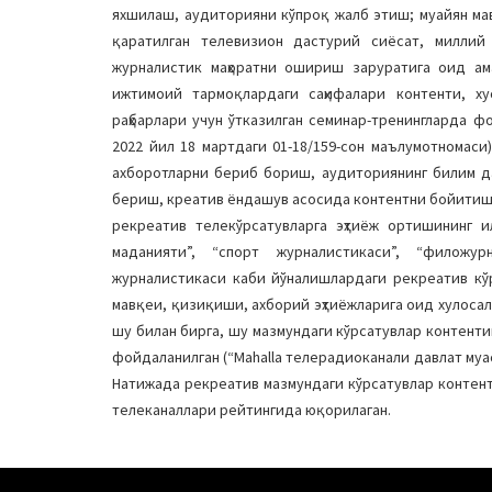
яхшилаш, аудиторияни кўпроқ жалб этиш; муайян м
қаратилган телевизион дастурий сиёсат, миллий
журналистик маҳоратни ошириш заруратига оид ам
ижтимоий тармоқлардаги саҳифалари контенти, х
раҳбарлари учун ўтказилган семинар-тренингларда 
2022 йил 18 мартдаги 01-18/159-сон маълумотномаси
ахборотларни бериб бориш, аудиториянинг билим д
бериш, креатив ёндашув асосида контентни бойитиш
рекреатив телекўрсатувларга эҳтиёж ортишининг и
маданияти”, “спорт журналистикаси”, “филожур
журналистикаси каби йўналишлардаги рекреатив кў
мавқеи, қизиқиши, ахборий эҳтиёжларига оид хулоса
шу билан бирга, шу мазмундаги кўрсатувлар контен
фойдаланилган (“Mahalla телерадиоканали давлат муасс
Натижада рекреатив мазмундаги кўрсатувлар контент
телеканаллари рейтингида юқорилаган.