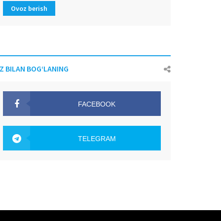
Ovoz berish
IZ BILAN BOG‘LANING
FACEBOOK
OAK.UZ
TELEGRAM
OAK.UZ