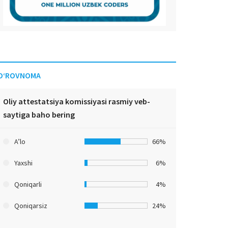
O‘ROVNOMA
Oliy attestatsiya komissiyasi rasmiy veb-
saytiga baho bering
A’lo
66%
Yaxshi
6%
Qoniqarli
4%
Qoniqarsiz
24%