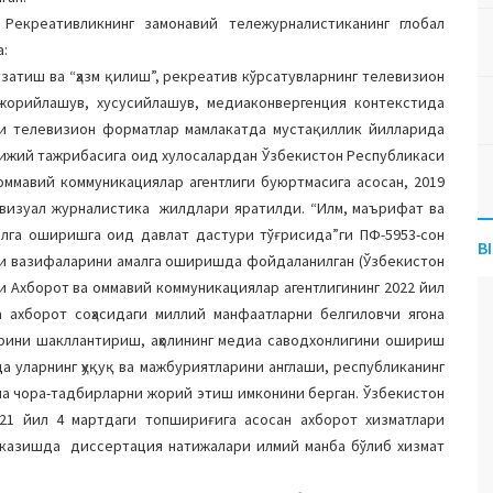
.
Рекреативликнинг замонавий тележурналистиканинг глобал
а:
затиш ва “ҳазм қилиш”, рекреатив кўрсатувларнинг телевизион
ижорийлашув, хусусийлашув, медиаконвергенция контекстида
и телевизион форматлар мамлакатда мустақиллик йилларида
рижий тажрибасига оид хулосалардан Ўзбекистон Республикаси
оммавий коммуникациялар агентлиги буюртмасига асосан, 2019
иовизуал журналистика жилдлари яратилди. “Илм, маърифат ва
га оширишга оид давлат дастури тўғрисида”ги ПФ-5953-сон
B
ри вазифаларини амалга оширишда фойдаланилган (Ўзбекистон
 Ахборот ва оммавий коммуникациялар агентлигининг 2022 йил
а ахборот соҳасидаги миллий манфаатларни белгиловчи ягона
рини шакллантириш, аҳолининг медиа саводхонлигини ошириш
да уларнинг ҳуқуқ ва мажбуриятларини англаши, республиканинг
ча чора-тадбирларни жорий этиш имконини берган. Ўзбекистон
21 йил 4 мартдаги топшириғига асосан ахборот хизматлари
 ўтказишда диссертация натижалари илмий манба бўлиб хизмат