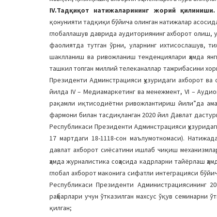
IV.Тадқиқот натижаларининг жорий қилиниши
қонунияти тадқиқи бўйича олинган натижалар асосид
глобаллашув даврида аудиториянинг ахборот олиш, у
фаолиятда тутган ўрни, уларнинг ихтисослашув, т
шаклланиш ва ривожланиш тенденциялари ҳамда янг
ташкил топган миллий телеканаллар тажрибасини хо
Президенти Админстрацияси ҳузуридаги ахборот ва 
йилда IV – Медиамаркетинг ва менежмент, VI – Ауд
рақамли иқтисодиётни ривожлантириш йили”да амал
фармони билан тасдиқланган 2020 йил Давлат дасту
Республикаси Президенти Админстрацияси ҳузуридаги
17 мартдаги 18-1118-сон маълумотномаси). Натижад
давлат ахборот сиёсатини ишлаб чиқиш механизмла
ҳамда журналистика соҳасида кадрларни тайёрлаш ҳам
глобал ахборот маконига сифатли интеграцияси бўйи
Республикаси Президенти Администрациясининг 20
раҳбарлари учун ўтказилган махсус ўқув семинарни
қилган;