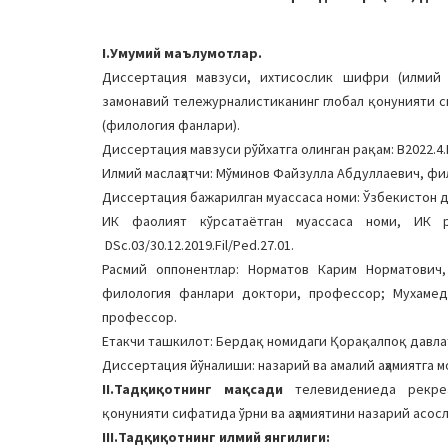
I.Умумий маълумотлар.
Диссертация мавзуси, ихтисослик шифри (илмий 
замонавий тележурналистиканинг глобал қонунияти си
(филология фанлари).
Диссертация мавзуси рўйхатга олинган рақам: B2022.4.D
Илмий маслаҳатчи: Мўминов Файзулла Абдуллаевич, ф
Диссертация бажарилган муассаса номи: Ўзбекистон д
ИК фаолият кўрсатаётган муассаса номи, ИК р
DSc.03/30.12.2019.Fil/Ped.27.01.
Расмий оппонентлар: Норматов Карим Норматович
филология фанлари доктори, профессор; Мухамед
профессор.
Етакчи ташкилот: Бердақ номидаги Қорақалпоқ давла
Диссертация йўналиши: назарий ва амалий аҳамиятга м
II.Тадқиқотнинг мақсади
телевидениеда рекреа
қонунияти сифатида ўрни ва аҳамиятини назарий асо
III.Тадқиқотнинг илмий янгилиги: