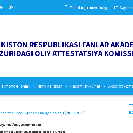
Talablarga muvofiqligi
Sayt xar
EKISTON RESPUBLIKASI FANLAR AKAD
ZURIDAGI OLIY ATTESTATSIYA KOMISS
Himoya e’lonlari
Ilmiy kengash
Raqamli hukumat
Axborot xizm
B
ертацияси ҳимояси ҳақида эълон (28.12.2022)
рулло Ашуровичнинг
ертацияси ҳимояси ҳақида эълон