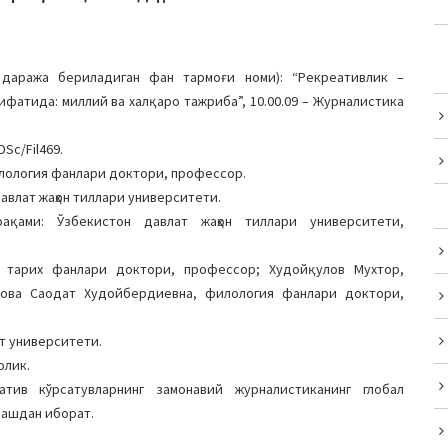
даража бериладиган фан тармоғи номи): “Рекреативлик –
фатида: миллий ва халқаро тажриба”, 10.00.09 – Журналистика
Sc/Fil469.
илология фанлари доктори, профессор.
авлат жаҳон тиллари университети.
ақами: Ўзбекистон давлат жаҳон тиллари университети,
, тарих фанлари доктори, профессор; Худойқулов Мухтор,
ова Саодат Худойбердиевна, филология фанлари доктори,
т университети.
олик.
тив кўрсатувларнинг замонавий журналистиканинг глобал
слашдан иборат.