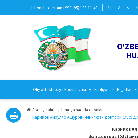
Ishonch telefoni: +998 (95) 193-11-43
A+
A
A-
O‘ZB
HU
Oliy attestatsiya komissiyasi
Faoliyat
Hujjatlar
Asosiy sahifa
Himoya haqida e’lonlar
Каримов Амрулло Ашуровичнинг фан доктори (DSc) дисс
Каримов Ам
фан доктори (DSc) дисс