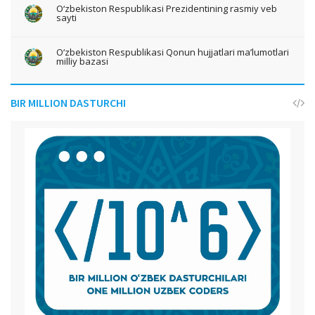
O‘zbekiston Respublikasi Prezidentining rasmiy veb
sayti
O‘zbekiston Respublikasi Qonun hujjatlari ma’lumotlari
milliy bazasi
BIR MILLION DASTURCHI