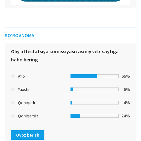
SO‘ROVNOMA
Oliy attestatsiya komissiyasi rasmiy veb-saytiga
baho bering
A’lo
66%
Yaxshi
6%
Qoniqarli
4%
Qoniqarsiz
24%
Ovoz berish