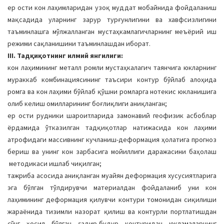
ер ости кон лаҳимларидан узоқ муддат мобайнида фойдаланиш
мақсадида уларнинг зарур турғунлигини ва хавфсизлигини
таъминлашга мўлжалланган мустаҳкамлагичларнинг меъёрий иш
режими сақланишини таъминлашдан иборат.
III. Тадқиқотнинг илмий янгилиги:
кон лаҳимининг металл ромли мустаҳкалагич таянчига юкларнинг
мураккаб комбинациясининг таъсири контур бўйлаб алоҳида
ромга ва кон лаҳими бўйлаб қўшни ромларга нотекис юкланишига
олиб келиш омилларининг боғлиқлиги аниқланган;
ер ости рудники шароитларида замонавий геофизик асбоблар
ёрдамида ўтказилган тадқиқотлар натижасида кон лаҳими
атрофидаги массивнинг кучланиш-деформация ҳолатига прогноз
бериш ва унинг кон зарбасига мойиллиги даражасини баҳолаш
методикаси ишлаб чиқилган;
тажриба асосида аниқланган муайян деформация хусусиятларига
эга бўлган тўлдирувчи материалдан фойдаланиб уни кон
лаҳимининг деформация қилувчи контури томонидан сиқилиши
жараёнида тизимли назорат қилиш ва контурли портлатишдан
сўнг ҳосил бўлган ғадир-будур контуридан юкламаларнинг