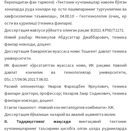
бериладиган фан тармоғи): «Тектоник кучланишлар намоён бўлган
a
зоналарда руда конлари ер ости лаҳимларининг турғунлигини ва
t
хавфсизлигини таъминлаш», 04.00.10 – Геотехнология (очиқ, ер
i
ости ва қурилиш) (техника фанлари).
o
Диссертация мавзуси рўйхатга олинган рақам: В2021.4.PhD/Т2272.
n
Илмий раҳбар: Меликулов Абдусаттар Джаббарович, техника
фанлар номзоди, доцент.
Диссертация бажарилган муассаса номи: Тошкент давлат техника
университети.
ИК фаолият кўрсатаётган муассаса номи, ИК рақами: Навоий
давлат кончилик ва технологиялар университети,
DSc.17/04.06.2021.T.06.02.
Расмий оппонентлар: Умаров Фарходбек Яркулович, техника
фанлари доктори, профессор; Назаров Заир Содикович, техника
фанлари номзоди, доцент.
Етакчи ташкилот: «Навоий кон-металлургия комбинати» АЖ.
Диссертация йўналиши: назарий ва амалий аҳамиятга молик.
II. Тадқиқотнинг мақсади
минтақавий тектоник
кучланишларнинг таъсирини ҳисобга олган ҳолда рудникларда