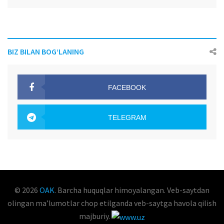
BIZ BILAN BOG‘LANING
FACEBOOK
OAK.UZ
TELEGRAM
OAK.UZ
© 2026
OAK
. Barcha huquqlar himoyalangan. Veb-saytdan
olingan maʼlumotlar chop etilganda veb-saytga havola qilish
majburiy.