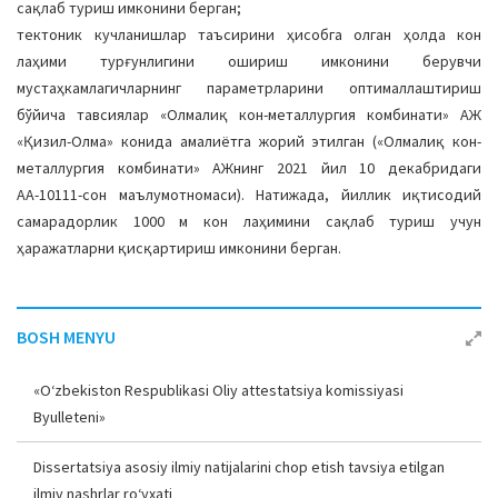
сақлаб туриш имконини берган;
тектоник кучланишлар таъсирини ҳисобга олган ҳолда кон
лаҳими турғунлигини ошириш имконини берувчи
мустаҳкамлагичларнинг параметрларини оптималлаштириш
бўйича тавсиялар «Олмалиқ кон-металлургия комбинати» АЖ
«Қизил-Олма» конида амалиётга жорий этилган («Олмалиқ кон-
металлургия комбинати» АЖнинг 2021 йил 10 декабридаги
АА-10111-сон маълумотномаси). Натижада, йиллик иқтисодий
самарадорлик 1000 м кон лаҳимини сақлаб туриш учун
ҳаражатларни қисқартириш имконини берган.
BOSH MENYU
«O‘zbekiston Respublikasi Oliy attestatsiya komissiyasi
Byulleteni»
Dissertatsiya asosiy ilmiy natijalarini chop etish tavsiya etilgan
ilmiy nashrlar ro‘yxati