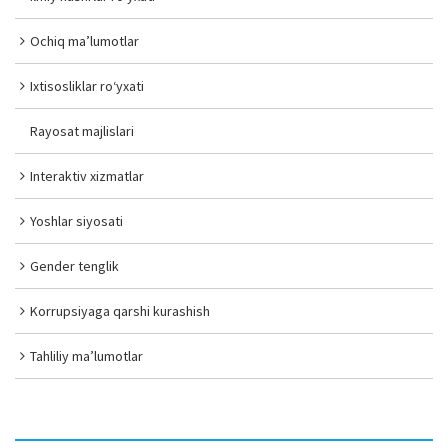
Ochiq ma’lumotlar
Ixtisosliklar ro‘yxati
Rayosat majlislari
Interaktiv xizmatlar
Yoshlar siyosati
Gender tenglik
Korrupsiyaga qarshi kurashish
Tahliliy ma’lumotlar