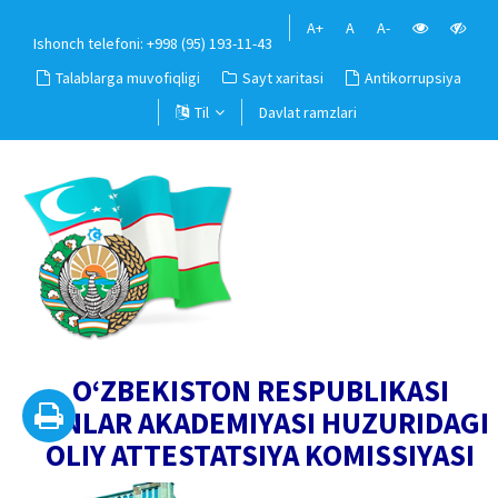
A+
A
A-
Ishonch telefoni: +998 (95) 193-11-43
Talablarga muvofiqligi
Sayt xaritasi
Antikorrupsiya
Til
Davlat ramzlari
O‘ZBEKISTON RESPUBLIKASI
FANLAR AKADEMIYASI HUZURIDAGI
OLIY ATTESTATSIYA KOMISSIYASI