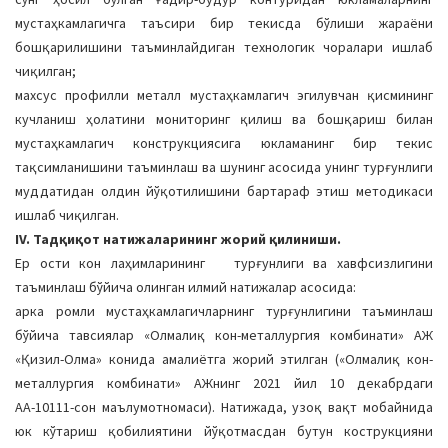
мустаҳкамлагичга таъсири бир текисда бўлиши жараёни
бошқарилишини таъминлайдиган технологик чоралари ишлаб
чиқилган;
махсус профилли металл мустаҳкамлагич эгилувчан қисмининг
кучланиш ҳолатини мониторинг қилиш ва бошқариш билан
мустаҳкамлагич конструкциясига юкламанинг бир текис
тақсимланишини таъминлаш ва шунинг асосида унинг турғунлиги
муддатидан олдин йўқотилишини бартараф этиш методикаси
ишлаб чиқилган.
IV. Тадқиқот натижаларининг жорий қилиниши.
Ер ости кон лаҳимларининг турғунлиги ва хавфсизлигини
таъминлаш бўйича олинган илмий натижалар асосида:
арка ромли мустаҳкамлагичларнинг турғунлигини таъминлаш
бўйича тавсиялар «Олмалиқ кон-металлургия комбинати» АЖ
«Қизил-Олма» конида амалиётга жорий этилган («Олмалиқ кон-
металлургия комбинати» АЖнинг 2021 йил 10 декабрдаги
АА-10111-сон маълумотномаси). Натижада, узоқ вақт мобайнида
юк кўтариш қобилиятини йўқотмасдан бутун кострукцияни