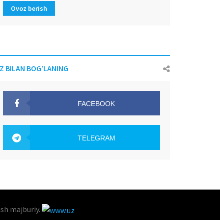
Ovoz berish
IZ BILAN BOG‘LANING
FACEBOOK
OAK.UZ
TELEGRAM
OAK.UZ
ish majburiy.