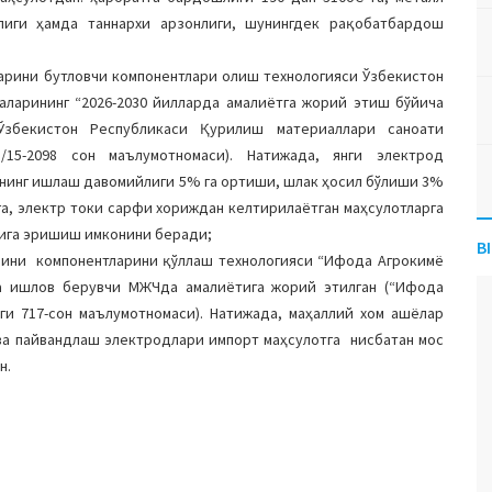
лиги ҳамда таннархи арзонлиги, шунингдек рақобатбардош
арини бутловчи компонентлари олиш технологияси Ўзбекистон
аларининг “2026-2030 йилларда амалиётга жорий этиш бўйича
(Ўзбекистон Республикаси Қурилиш материаллари саноати
15-2098 сон маълумотномаси). Натижада, янги электрод
арнинг ишлаш давомийлиги 5% га ортиши, шлак ҳосил бўлиши 3%
а, электр токи сарфи хориждан келтирилаётган маҳсулотларга
гига эришиш имконини беради;
B
рини компонентларини қўллаш технологияси “Ифода Агрокимё
а ишлов берувчи МЖЧда амалиётига жорий этилган (“Ифода
ги 717-сон маълумотномаси). Натижада, маҳаллий хом ашёлар
ва пайвандлаш электродлари импорт маҳсулотга нисбатан мос
н.