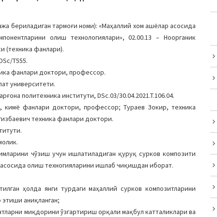
жа бериладиган тармоғи номи): «Маҳаллий хом ашёлар асосида
понентларини олиш технологиялари», 02.00.13 – Ноорганик
и (техника фанлари).
DSc/Т555.
ника фанлари доктори, профессор.
лат университети.
рғона политехника институти, DSc.03/30.04.2021.T.106.04.
, кимё фанлари доктори, профессор; Тураев Зокир, техника
гизбаевич техника фанлари доктори.
титути.
молик.
имларини чўзиш учун ишлатиладиган қуруқ сурков композити
 асосида олиш техногияларини ишлаб чиқишдан иборат.
тилган ҳолда янги турдаги маҳаллий сурков композитларини
 этиши аниқланган;
нтларни миқдорини ўзгартириш орқали мақбул катталиклари ва