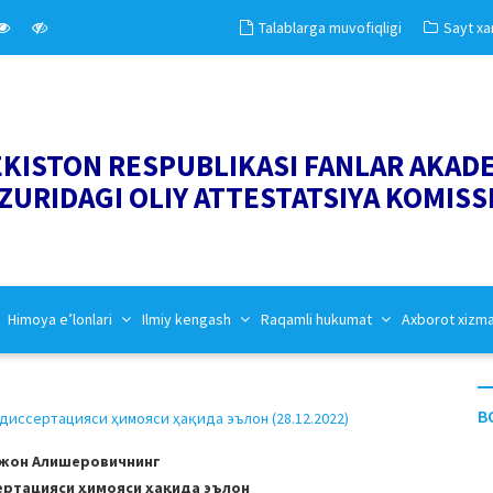
Talablarga muvofiqligi
Sayt xar
EKISTON RESPUBLIKASI FANLAR AKAD
ZURIDAGI OLIY ATTESTATSIYA KOMISS
Himoya e’lonlari
Ilmiy kengash
Raqamli hukumat
Axborot xizm
B
иссертацияси ҳимояси ҳақида эълон (28.12.2022)
бжон Алишеровичнинг
ертацияси ҳимояси ҳақида эълон