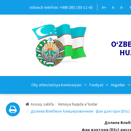
Ishonch telefoni: +998 (95) 193-11-43
A+
A
A-
O‘ZB
HU
Oliy attestatsiya komissiyasi
Faoliyat
Hujjatlar
Asosiy sahifa
Himoya haqida e’lonlar
Долиев Ғолибжон Алишеровичнинг фан доктори (DSc) д
Долиев Ғоли
фан доктори (DSc) дисс