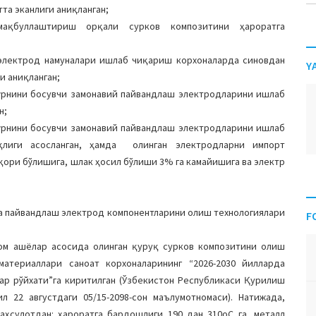
тта эканлиги аниқланган;
мақбуллаштириш орқали сурков композитини ҳароратга
 электрод намуналари ишлаб чиқариш корхоналарда синовдан
Y
и аниқланган;
 ўрнини босувчи замонавий пайвандлаш электродларини ишлаб
н;
 ўрнини босувчи замонавий пайвандлаш электродларини ишлаб
лиги асосланган, ҳамда олинган электродларни импорт
қори бўлишига, шлак ҳосил бўлиши 3% га камайишига ва электр
ва пайвандлаш электрод компонентларини олиш технологиялари
F
ом ашёлар асосида олинган қуруқ сурков композитини олиш
атериаллари саноат корхоналарининг “2026-2030 йилларда
ар рўйхати”га киритилган (Ўзбекистон Республикаси Қурилиш
 22 августдаги 05/15-2098-сон маълумотномаси). Натижада,
аҳсулотдан: ҳароратга бардошлиги 190 дан 310оС га, металл