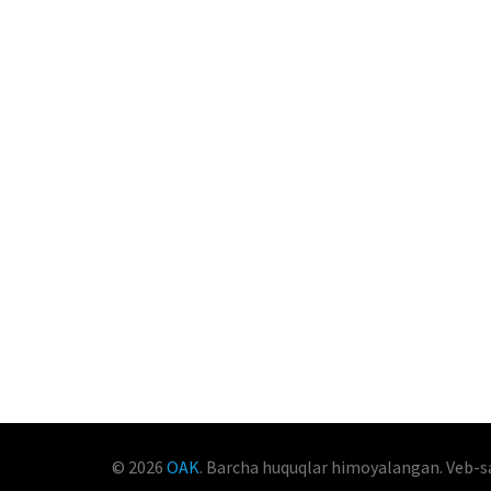
© 2026
OAK
. Barcha huquqlar himoyalangan. Veb-s