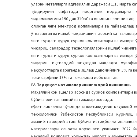
уларни металларга адгезиялик даражаси 1,15 марта ка
тўлдирувчи сифатида ноорганик моддаларни 
чидамлилигини 190 дан 310оС га ошишига эришилган;
олинган янги электрод қопламалари ва пайвандлаш
ўтказилган ва ишлаб чиқаришнинг асосий катталиклар
янги турдаги қуруқ сурков композитлари ва импорт
чиқариш самарадор технологияларини ишлаб чиқилга
янги турдаги қуруқ сурков композитлари ва импорт
чиқариш иқтисодий жиҳатдан мақсадга мувофиқ
маҳсулотларга қараганда ишлаш давомийлиги 5% га ю
токи сарфини 18% га тежалиши исботланган.
IV. Тадқиқот натижаларининг жорий қилиниши.
Маҳаллий хом ашёлар асосида сурков композитлари 
бўйича олинган илмий натижалар асосида:
пўлат симларни чўзишда ишлатиладиган маҳаллий х
технологияси Ўзбекистон Республикаси қурилиш м
амалиётга жорий этиш бўйича истиқболли ишланмал
материаллари саноати корхонаси уюшмаси 2022 йил
маҳаллий композит хориждан импорт қилинаётган м