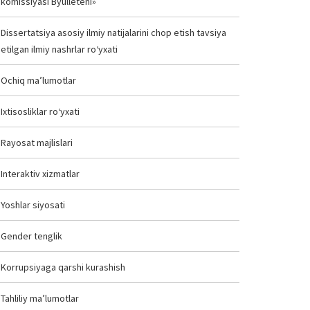
komissiyasi Byulleteni»
Dissertatsiya asosiy ilmiy natijalarini chop etish tavsiya
etilgan ilmiy nashrlar ro‘yxati
Ochiq ma’lumotlar
Ixtisosliklar ro‘yxati
Rayosat majlislari
Interaktiv xizmatlar
Yoshlar siyosati
Gender tenglik
Korrupsiyaga qarshi kurashish
Tahliliy ma’lumotlar