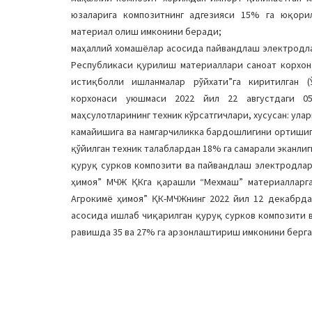
юзаларига композитнинг адгезияси 15% га юқори
материал олиш имконини беради;
маҳаллий хомашёлар асосида пайвандлаш электродл
Республикаси қурилиш материаллари саноат корхон
истиқболли ишланмалар рўйхати”га киритилган 
корхонаси уюшмаси 2022 йил 22 августдаги 05/
маҳсулотларининг техник кўрсатгичлари, хусусан: ул
камайишига ва намгарчиликка бардошлигини ортишиг
қўйилган техник талаблардан 18% га самарали эканли
қуруқ сурков композити ва пайвандлаш электродла
ҳимоя” МЧЖ ҚКга қарашли “Мехмаш” материалларг
Агрокимё ҳимоя” ҚК-МЧЖнинг 2022 йил 12 декабрда
асосида ишлаб чиқарилган қуруқ сурков композити 
равишда 35 ва 27% га арзонлаштириш имконини берга