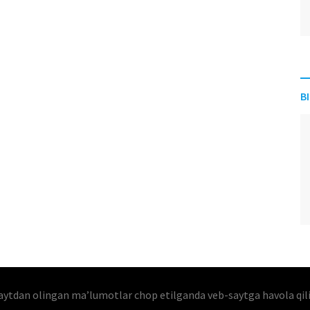
B
aytdan olingan maʼlumotlar chop etilganda veb-saytga havola qil