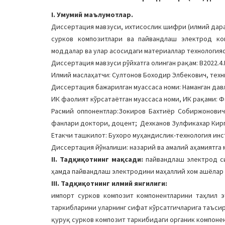
I. Умумий маълумотлар.
Диссертация мавзуси, ихтисослик шифри (илмий дара
сурков композитлари ва пайвандлаш электрод ком
моддалар ва улар асосидаги материаллар технологияс
Диссертация мавзуси рўйхатга олинган рақам: В2022.4.
Илмий маслаҳатчи: Султонов Боходир Элбекович, тех
Диссертация бажарилган муассаса номи: Наманган дав
ИК фаолият кўрсатаётган муассаса номи, ИК рақами: Фа
Расмий оппонентлар:Зокиров Бахтиёр Собиржонович
фанлари доктори, доцент; Дехканов Зулфикахар Кир
Етакчи ташкилот: Бухоро муҳандислик-технология инс
Диссертация йўналиши: назарий ва амалий аҳамиятга 
II. Тадқиқотнинг мақсади:
пайвандлаш электрод с
ҳамда пайвандлаш электродини маҳаллий хом ашёлар
III. Тадқиқотнинг илмий янгилиги:
импорт сурков композит компонентларини таҳлил э
таркибларини уларнинг сифат кўрсатгичларига таъсир
қуруқ сурков композит таркибидаги органик компоне