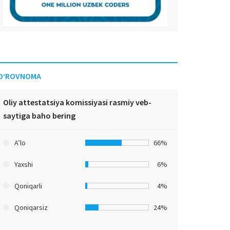
O‘ROVNOMA
Oliy attestatsiya komissiyasi rasmiy veb-
saytiga baho bering
A’lo
66%
Yaxshi
6%
Qoniqarli
4%
Qoniqarsiz
24%