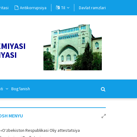
itasi
Antikorrupsiya
Til
Davlat ramzlari
EMIYASI
IYASI
ati
Bog‘lanish
OSH MENYU
«O‘zbekiston Respublikasi Oliy attestatsiya