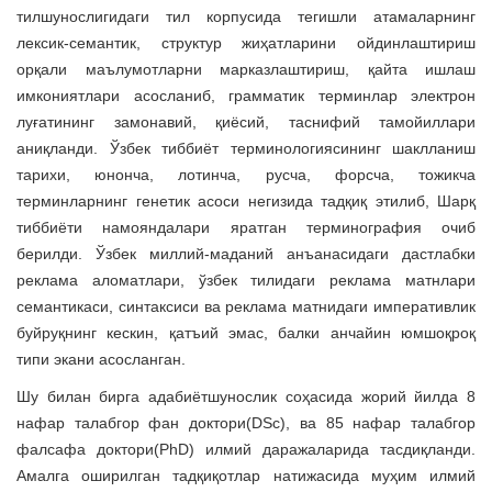
тилшунослигидаги тил корпусида тегишли атамаларнинг
лексик-семантик, структур жиҳатларини ойдинлаштириш
орқали маълумотларни марказлаштириш, қайта ишлаш
имкониятлари асосланиб, грамматик терминлар электрон
луғатининг замонавий, қиёсий, таснифий тамойиллари
аниқланди. Ўзбек тиббиёт терминологиясининг шаклланиш
тарихи, юнонча, лотинча, русча, форсча, тожикча
терминларнинг генетик асоси негизида тадқиқ этилиб, Шарқ
тиббиёти намояндалари яратган терминография очиб
берилди. Ўзбек миллий-маданий анъанасидаги дастлабки
реклама аломатлари, ўзбек тилидаги реклама матнлари
семантикаси, синтаксиси ва реклама матнидаги императивлик
буйруқнинг кескин, қатъий эмас, балки анчайин юмшоқроқ
типи экани асосланган.
Шу билан бирга адабиётшунослик соҳасида жорий йилда 8
нафар талабгор фан доктори(DSc), ва 85 нафар талабгор
фалсафа доктори(PhD) илмий даражаларида тасдиқланди.
Амалга оширилган тадқиқотлар натижасида муҳим илмий