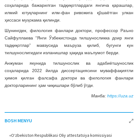
соҳаларида бажарилган тадқиқотлардаги янгича қарашлар,
илмий ютуқларнинг илм-фан ривожига қўшаётган улкан
ҳиссаси муҳокама қилинди.
Шунингдек, филология фанлари доктори, профессор Раъно
Сайфуллаева “Янги Ўзбекистонда тилшуносликка доир янги
тадқиқотлар” мавзусида маъруза қилиб, бугунги кун
тилшунослигидаги изланишлар ҳақида маълумот берди.
Анжуман якунида тилшунослик ва адабиётшунослик
соҳаларида 2022 йилда диссертациясини муваффақиятли
ҳимоя қилган фалсафа доктори ва филология фанлари
докторларининг ҳам чиқишлари бўлиб ўтди.
Манба:
https://uza.uz
BOSH MENYU
«O‘zbekiston Respublikasi Oliy attestatsiya komissiyasi