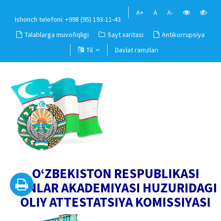
A+
A
A-
Ishonch telefoni: +998 (95) 193-11-43
Talablarga muvofiqligi
Sayt xaritasi
Antikorrupsiya
Til
Davlat ramzlari
O‘ZBEKISTON RESPUBLIKASI
FANLAR AKADEMIYASI HUZURIDAGI
OLIY ATTESTATSIYA KOMISSIYASI