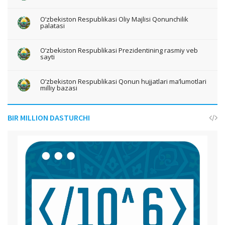
O‘zbekiston Respublikasi Oliy Majlisi Qonunchilik
palatasi
O‘zbekiston Respublikasi Prezidentining rasmiy veb
sayti
O‘zbekiston Respublikasi Qonun hujjatlari ma’lumotlari
milliy bazasi
BIR MILLION DASTURCHI