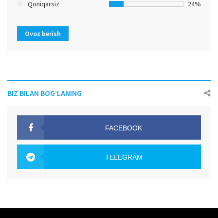
Qoniqarsiz
24%
Ovoz berish
BIZ BILAN BOG‘LANING
FACEBOOK
OAK.UZ
TELEGRAM
OAK.UZ