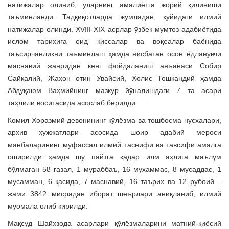
натижалар олиниб, уларнинг амалиётга жорий қилиниши
таъминланди. Тадқиқотларда жумладан, қуйидаги илмий
натижалар олинди. XVIII-XIX асрлар ўзбек мумтоз адабиётида
ислом тарихига оид қиссалар ва воқеалар баёнида
таъсирчанликни таъминлаш ҳамда нисбатан осон ёдланувчи
маснавий жанридан кенг фойдаланиш анъанаси Собир
Сайқалий, Жаҳон отин Увайсий, Холис Тошкандий ҳамда
Абдуқаюм Ваҳмийнинг мазкур йўналишдаги 7 та асари
таҳлили воситасида асослаб берилди.
Комил Хоразмий девонининг қўлёзма ва тошбосма нусхалари,
архив ҳужжатлари асосида шоир адабий мероси
манбаларининг муфассал илмий таснифи ва тавсифи амалга
оширилди ҳамда шу пайтга қадар илм аҳлига маълум
бўлмаган 58 ғазал, 1 мураббаъ, 16 мухаммас, 8 мусаддас, 1
мусамман, 6 қасида, 7 маснавий, 16 таърих ва 12 рубоий –
жами 3842 мисрадан иборат шеърлари аниқланиб, илмий
муомала олиб кирилди.
Мақсуд Шайхзода асарлари қўлёзмаларини матний-қиёсий