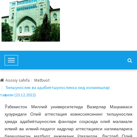
T
o
g
Asosiy sahifa
Matbuot
g
Тилшунослик ва адабиётшуносликка оид изланишлар
l
таҳлили (23.12.2022)
e
N
Ўзбекистон Миллий университетида Вазирлар Маҳкамаси
a
ҳузуридаги Олий аттестация комиссиясининг тилшунослик
v
ҳамда адабиётшунослик фанлари соҳасида олий малакали
i
илмий ва илмий-педагог кадрлар аттестацияси натижаларига
g
бағишланган матбуот анжумани ўтказилди. Дастлаб Олий