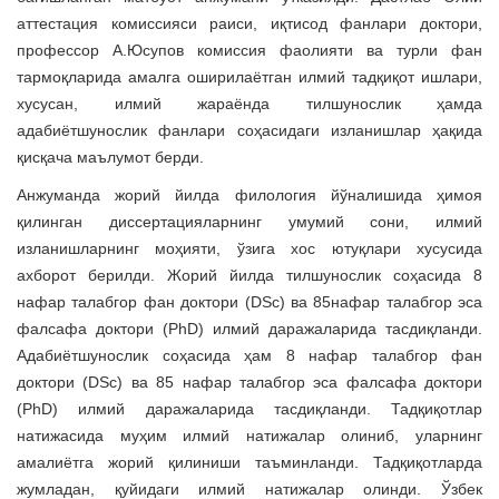
a
аттестация комиссияси раиси, иқтисод фанлари доктори,
t
профессор А.Юсупов комиссия фаолияти ва турли фан
i
тармоқларида амалга оширилаётган илмий тадқиқот ишлари,
o
хусусан, илмий жараёнда тилшунослик ҳамда
n
адабиётшунослик фанлари соҳасидаги изланишлар ҳақида
қисқача маълумот берди.
Анжуманда жорий йилда филология йўналишида ҳимоя
қилинган диссертацияларнинг умумий сони, илмий
изланишларнинг моҳияти, ўзига хос ютуқлари хусусида
ахборот берилди. Жорий йилда тилшунослик соҳасида 8
нафар талабгор фан доктори (DSc) ва 85нафар талабгор эса
фалсафа доктори (PhD) илмий даражаларида тасдиқланди.
Адабиётшунослик соҳасида ҳам 8 нафар талабгор фан
доктори (DSc) ва 85 нафар талабгор эса фалсафа доктори
(PhD) илмий даражаларида тасдиқланди. Тадқиқотлар
натижасида муҳим илмий натижалар олиниб, уларнинг
амалиётга жорий қилиниши таъминланди. Тадқиқотларда
жумладан, қуйидаги илмий натижалар олинди. Ўзбек