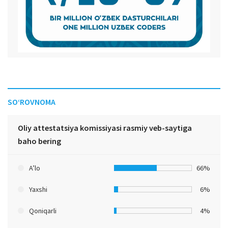
SO‘ROVNOMA
Oliy attestatsiya komissiyasi rasmiy veb-saytiga
baho bering
A’lo
66%
Yaxshi
6%
Qoniqarli
4%