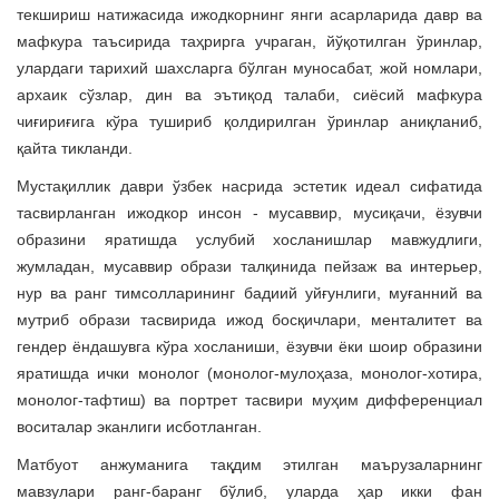
текшириш натижасида ижодкорнинг янги асарларида давр ва
мафкура таъсирида таҳрирга учраган, йўқотилган ўринлар,
улардаги тарихий шахсларга бўлган муносабат, жой номлари,
архаик сўзлар, дин ва эътиқод талаби, сиёсий мафкура
чиғириғига кўра тушириб қолдирилган ўринлар аниқланиб,
қайта тикланди.
Мустақиллик даври ўзбек насрида эстетик идеал сифатида
тасвирланган ижодкор инсон - мусаввир, мусиқачи, ёзувчи
образини яратишда услубий хосланишлар мавжудлиги,
жумладан, мусаввир образи талқинида пейзаж ва интерьер,
нур ва ранг тимсолларининг бадиий уйғунлиги, муғанний ва
мутриб образи тасвирида ижод босқичлари, менталитет ва
гендер ёндашувга кўра хосланиши, ёзувчи ёки шоир образини
яратишда ички монолог (монолог-мулоҳаза, монолог-хотира,
монолог-тафтиш) ва портрет тасвири муҳим дифференциал
воситалар эканлиги исботланган.
Матбуот анжуманига тақдим этилган маърузаларнинг
мавзулари ранг-баранг бўлиб, уларда ҳар икки фан