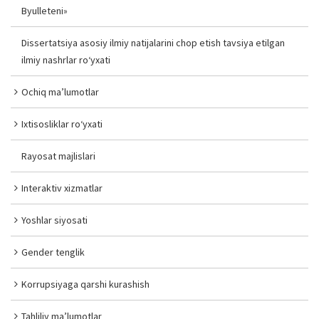
Byulleteni»
Dissertatsiya asosiy ilmiy natijalarini chop etish tavsiya etilgan
ilmiy nashrlar ro‘yxati
Ochiq ma’lumotlar
Ixtisosliklar ro‘yxati
Rayosat majlislari
Interaktiv xizmatlar
Yoshlar siyosati
Gender tenglik
Korrupsiyaga qarshi kurashish
Tahliliy ma’lumotlar