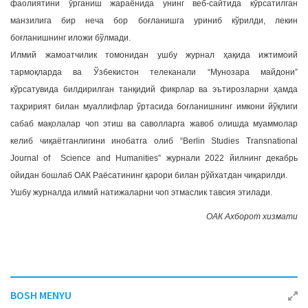
фаолиятини ўрганиш жараёнида унинг веб-сайтида кўрсатилган
манзилига бир неча бор боғланишга уриниб кўрилди, лекин
боғланишнинг иложи бўлмади.
Илмий жамоатчилик томонидан ушбу журнал ҳақида ижтимоий
тармоқларда ва Ўзбекистон телеканали “Мунозара майдони”
кўрсатувида билдирилган танқидий фикрлар ва эътирозларни ҳамда
таҳририят билан муаллифлар ўртасида боғланишнинг имкони йўқлиги
сабаб мақолалар чоп этиш ва саволларга жавоб олишда муаммолар
келиб чиқаётганлигини инобатга олиб “Berlin Studies Transnational
Journal of Science and Humanities” журнали 2022 йилнинг декабрь
ойидан бошлаб ОАК Раёсатининг қарори билан рўйхатдан чиқарилди.
Ушбу журналда илмий натижаларни чоп этмаслик тавсия этилади.
ОАК Ахборот хизмати
BOSH MENYU