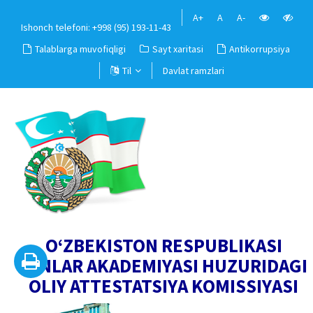
A+
A
A-
Ishonch telefoni: +998 (95) 193-11-43
Talablarga muvofiqligi
Sayt xaritasi
Antikorrupsiya
Til
Davlat ramzlari
O‘ZBEKISTON RESPUBLIKASI
FANLAR AKADEMIYASI HUZURIDAGI
OLIY ATTESTATSIYA KOMISSIYASI