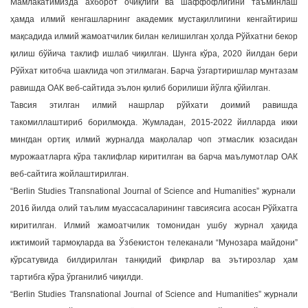
Мамлакатимизда ахборот очиқлиги ва шаффофлигини таъминлаш
a
ҳамда илмий кенгашларнинг академик мустақиллигини кенгайтириш
t
мақсадида илмий жамоатчилик билан келишилган ҳолда Рўйхатни бекор
i
қилиш бўйича таклиф ишлаб чиқилган. Шунга кўра, 2020 йилдан бери
o
Рўйхат китобча шаклида чоп этилмаган. Барча ўзгартиришлар мунтазам
n
равишда ОАК веб-сайтида эълон қилиб борилиши йўлга қўйилган.
Тавсия этилган илмий нашрлар рўйхати доимий равишда
такомиллаштириб борилмоқда. Жумладан, 2015-2022 йилларда икки
мингдан ортиқ илмий журналда мақолалар чоп этмаслик юзасидан
мурожаатларга кўра таклифлар киритилган ва барча маълумотлар ОАК
веб-сайтига жойлаштирилган.
“Berlin Studies Transnational Journal of Science and Humanities” журнали
2016 йилда олий таълим муассасаларининг тавсиясига асосан Рўйхатга
киритилган. Илмий жамоатчилик томонидан ушбу журнал ҳақида
ижтимоий тармоқларда ва Ўзбекистон телеканали “Мунозара майдони”
кўрсатувида билдирилган танқидий фикрлар ва эътирозлар ҳам
тартибга кўра ўрганилиб чиқилди.
“Berlin Studies Transnational Journal of Science and Humanities” журнали