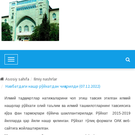
T
o
g
Asosiy sahifa
Ilmiy nashrlar
g
Навбатдаги нашр рўйхатдан чиқарилди (07.12.2022)
l
e
Илмий тадқиқотлар натижаларини чоп этиш тавсия этилган илмий
N
нашрлар рўйхати олий таълим ва илмий ташкилотларнинг тавсиясига
a
кўра фан тармоқлари бўйича шакллантирилади. Рўйхат 2015-2019
v
йилларда ҳар йили нашр қилинган. Рўйхат тўлиқ формати ОАК веб-
i
сайтига жойлаштирилган.
g