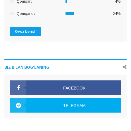
Qoniqarli
4%
Qoniqarsiz
24%
Ovoz berish
BIZ BILAN BOG‘LANING
FACEBOOK
OAK.UZ
TELEGRAM
OAK.UZ