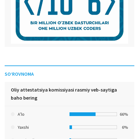
SO‘ROVNOMA
Oliy attestatsiya komissiyasi rasmiy veb-saytiga
baho bering
A’lo
66%
Yaxshi
6%