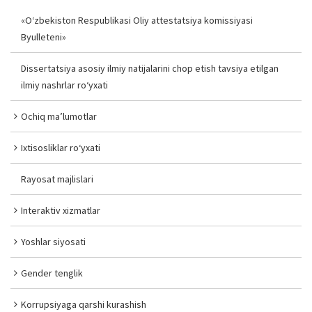
«O‘zbekiston Respublikasi Oliy attestatsiya komissiyasi
Byulleteni»
Dissertatsiya asosiy ilmiy natijalarini chop etish tavsiya etilgan
ilmiy nashrlar ro‘yxati
Ochiq ma’lumotlar
Ixtisosliklar ro‘yxati
Rayosat majlislari
Interaktiv xizmatlar
Yoshlar siyosati
Gender tenglik
Korrupsiyaga qarshi kurashish