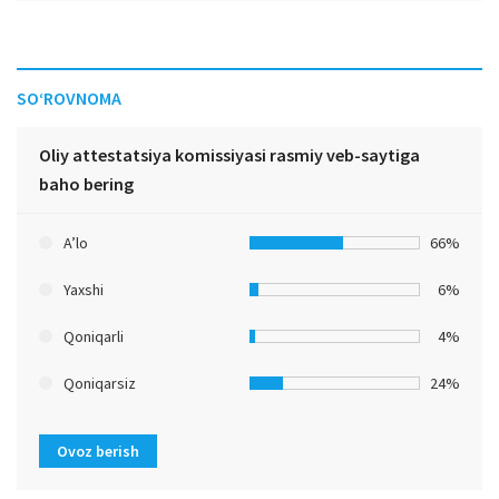
SO‘ROVNOMA
Oliy attestatsiya komissiyasi rasmiy veb-saytiga
baho bering
A’lo
66%
Yaxshi
6%
Qoniqarli
4%
Qoniqarsiz
24%
Ovoz berish