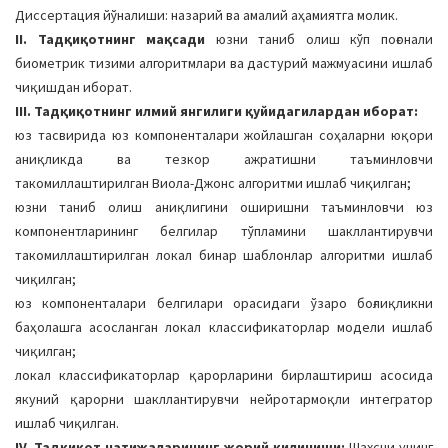
Диссертация йўналиши: назарий ва амалий аҳамиятга молик.
II. Тадқиқотнинг мақсади
юзни таниб олиш кўп поғонали
биометрик тизими алгоритмлари ва дастурий мажмуасини ишлаб
чиқишдан иборат.
III. Тадқиқотнинг илмий янгилиги қуйидагилардан иборат:
юз тасвирида юз компоненталари жойлашган соҳаларни юқори
аниқликда ва тезкор ажратишни таъминловчи
такомиллаштирилган Виола-Джонс алгоритми ишлаб чиқилган;
юзни таниб олиш аниқлигини оширишни таъминловчи юз
компонентларининг белгилар тўпламини шакллантирувчи
такомиллаштирилган локал бинар шаблонлар алгоритми ишлаб
чиқилган;
юз компоненталари белгилари орасидаги ўзаро боғлиқликни
баҳолашга асосланган локал классификаторлар модели ишлаб
чиқилган;
локал классификаторлар қарорларини бирлаштириш асосида
якуний қарорни шакллантирувчи нейротармоқли интегратор
ишлаб чиқилган.
IV. Тадқиқот натижаларининг жорий қилиниши:
Шахсни унинг