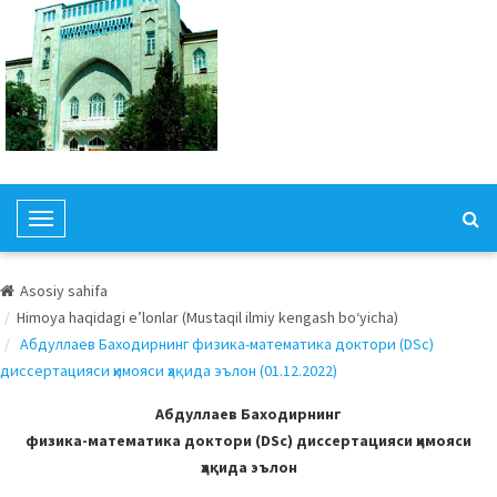
T
o
g
Asosiy sahifa
g
Himoya haqidagi e’lonlar (Mustaqil ilmiy kengash bo‘yicha)
l
Абдуллаев Баходирнинг физика-математика доктори (DSc)
e
диссертацияси ҳимояси ҳақида эълон (01.12.2022)
N
a
Абдуллаев Баходирнинг
v
физика-математика доктори (DSc) диссертацияси ҳимояси
i
ҳақида эълон
g