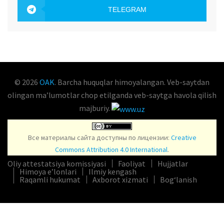
TELEGRAM
OAK.UZ
© 2026
OAK
. Barcha huquqlar himoyalangan. Veb-saytdan
olingan maʼlumotlar chop etilganda veb-saytga havola qilish
majburiy.
Все материалы сайта доступны по лицензии:
Creative
Commons Attribution 4.0 International
.
Oliy attestatsiya komissiyasi
Faoliyat
Hujjatlar
Himoya e’lonlari
Ilmiy kengash
Raqamli hukumat
Axborot xizmati
Bog‘lanish