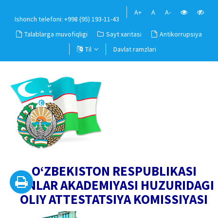
A+
A
A-
Ishonch telefoni: +998 (95) 193-11-43
Talablarga muvofiqligi
Sayt xaritasi
Antikorrupsiya
Til
Davlat ramzlari
O‘ZBEKISTON RESPUBLIKASI
FANLAR AKADEMIYASI HUZURIDAGI
OLIY ATTESTATSIYA KOMISSIYASI