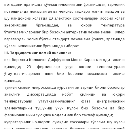
методини яратишда қўллаш имкониятини ўрганишдан, гармоник
потенциалда локалланган ва чексиз, ташкари магнит майдон ва
шу майдонсиз холатда 2D электрон системаларни асосий холат
энергиясини ўрганишдан, ва юкори температура
ўтаутқазғичларнинг бир бозонли алтернатив механизмини, Купер
паралардан хосил бўлган стандарт механизми ўрнига, яратишда
қўллаш имкониятини ўрганишдан иборат.
III. Тадқиқотнинг илмий янгилиги:
илк бор янги Комплекс Диффузион Монте Карло методи таклиф
қилинди; 2D фермионлар учун юқори температурали
ўтаутқазғичларнинг янги бир бозонли механизми таклиф
қилинди;
туннел сканли микроскопда кўрсатилган заряди бирли бозонлар
эканлиги диссертацияда исбот қилинди ва юқори
температурали ўтаутқазғичларнинг фаза диаграммасини
элементларини тушуниш учун Кулон бир бозонли ва бир
фермионли икки суюқлик модели илк бор таклиф қилинди;
купратларнинг но-Ферми суюқлик хоссалари тўплами шу кулон
икки суюқлик модели асосида биринчи марта тушунтириб