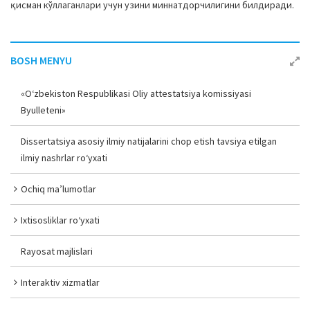
қисман кўллаганлари учун узини миннатдорчилигини билдиради.
BOSH MENYU
«O‘zbekiston Respublikasi Oliy attestatsiya komissiyasi
Byulleteni»
Dissertatsiya asosiy ilmiy natijalarini chop etish tavsiya etilgan
ilmiy nashrlar ro‘yxati
Ochiq ma’lumotlar
Ixtisosliklar ro‘yxati
Rayosat majlislari
Interaktiv xizmatlar