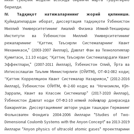
берилди.
IV. Тадқиқот натижаларининг жорий қилиниши.
Қуйидагилардан иборат, диссертация тадқиқоти Ўзбекистон
Миллий Университетининг Амалий Физика Илмий-Текшириш
Институти ва Ўзбекистон Миллий Университетининг
режаларининг “Қаттиқ Таъсирли Системаларнинг Квант
Механикаси,” (2003-2007 йиллар), Давлат Фан ва Технологиялар
Қумитаси, 2.1.10 коди; “Қаттиқ Таъсирли Системалардаги Квант
Эффектлари,” (2007-2011 йиллар), Ўзбекистон Олий, Ўрта ва
Ихтисослашган Таълим Министирлиги (ОЎИТМ), ОТ-Ф2-082 коди;
“Қаттик Корреляцион Квант Системалар Назарияси,” (2012-2016
йиллар), Ўзбекистон ОЎИТМ, Ф-2-60 коди; ва “Ночизикли, Кўп-
Заррали, Квант ва Классик Системалар” (2017-2020 йиллар),
Ўзбекистон Давлат коди OT-Ф2-10 илмий лойиҳалар доирасида
бажарилган. Диссертациянинг автори ундан ташқари Германинг
Фольксваген Фондига 2004-2006 йиллари "Studies of Two-
Dimensional Coulomb Systems with the Anyon Concept" ва 2013-2019
йиллари "Anyon physics of ultracold atomic gases" проектларини