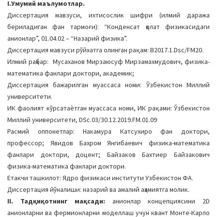
I.Умумий маълумотлар.
a
Диссертация мавзуси, ихтисослик шифри (илмий даража
t
бериладиган фан тармоғи): “Конденсат ҳолат физикасидаги
i
анионлар”, 01.04.02 – “Назарий физика”.
o
Диссертация мавзуси рўйхатга олинган рақам: B2017.1.Dsc/FM20.
n
Илмий раҳбар: Мусаханов Мирзаюсуф Мирзамахмудович, физика-
математика фанлари доктори, академик;
Диссертация бажарилган муассаса номи: Ўзбекистон Миллий
университети.
ИК фаолият кўрсатаѐтган муассаса номи, ИК рақами: Ўзбекистон
Миллий университети, DSc.03/30.12.2019.FM.01.09
Расмий оппонетлар: Накамура Катсухиро фан доктори,
профессор; Явидов Бахром Янгибаевич физика-математика
фанлари доктори, доцент; Байзаков Бахтиер Байзакович
физика-математика фанлари доктори.
Етакчи ташкилот: Ядро физикаси институти Узбекистон ФА.
Диссертация йўналиши: назарий ва амалий аҳамиятга молик.
II. Тадқиқотнинг мақсади:
анионлар концепциясини 2D
анионларни ва фермионларни моделлаш учун квант Монте-Карло