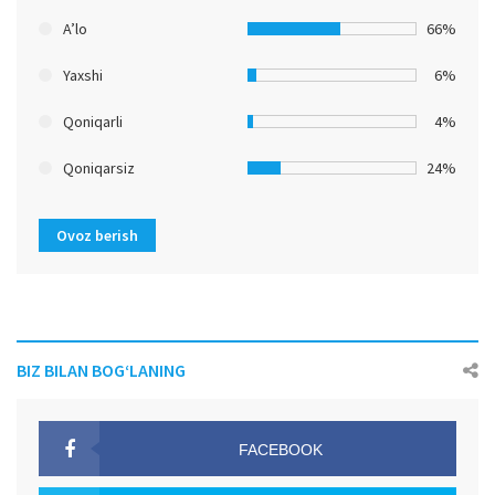
A’lo
66%
Yaxshi
6%
Qoniqarli
4%
Qoniqarsiz
24%
Ovoz berish
BIZ BILAN BOG‘LANING
FACEBOOK
OAK.UZ