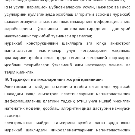
RFM усули, вариацион Бубнов-Галеркин усули, Ньюмарк ва Гаусс
усулларини қўллаган ҳолда ҳисоблаш алгоритми асосида мураккаб
шаклли эгилувчан анизотроп пластиналарнинг деформацияланиш
жараёнларини ўрганишни автоматлаштирадиган дастурий
мажмуасининг таркибий тузилмаси яратилган;
мураккаб конструкциявий шаклларга эга юпқа анизотроп
магнитэластик пластиналар учун чегараларини маҳкамлаш
ҳолатларини ҳисобга олган ҳолда тегишли чегаравий шартларда
ҳисоблаш тажрибалари ўтказилиб янги натижалар олинган ва
таҳлил қилинган.
IV. Тадқиқот натижаларининг жорий қилиниши:
Электромагнит майдон таъсирини ҳисобга олган ҳолда мураккаб
шаклдаги юпқа анизотроп пластиналарнинг магнитэластиклик
деформацияланиш ҳолатини тадқиқ этиш учун ишлаб чиқилган
математик модели, ҳисоблаш алгоритми ҳамда дастурий мажмуаси
асосида:
электромагнит майдон таъсирини ҳисобга олган ҳолда юпка
мураккаб шаклидаги микроэлементларнинг магнитэластиклик