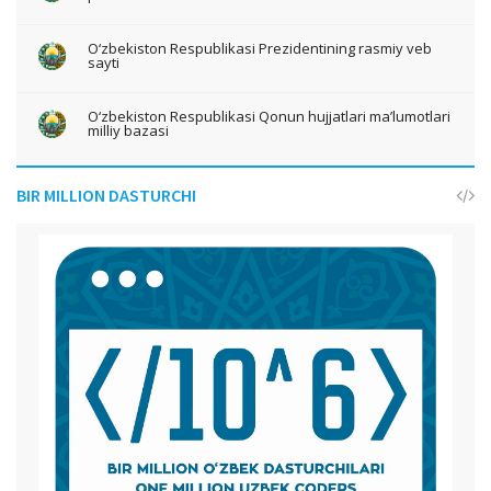
O‘zbekiston Respublikasi Prezidentining rasmiy veb
sayti
O‘zbekiston Respublikasi Qonun hujjatlari ma’lumotlari
milliy bazasi
BIR MILLION DASTURCHI