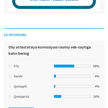
SO‘ROVNOMA
Oliy attestatsiya komissiyasi rasmiy veb-saytiga
baho bering
A’lo
66%
Yaxshi
6%
Qoniqarli
4%
Qoniqarsiz
24%