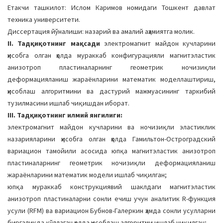
Етакчи ташкилот: Ислом Каримов номидаги Тошкент давлат
техника университети.
Диссертация йўналиши: назарий ва амалий аҳамиятга молик.
II. Тадқиқотнинг мақсади
электромагнит майдон кучларини
ҳисобга олган ҳолда мураккаб конфигурацияли магнитэластик
анизотроп пластиналарнинг геометрик ночизиқли
деформацияланиш жараёнларини математик моделлаштириш,
ҳисоблаш алгоритмини ва дастурий мажмуасининг таркибий
тузилмасини ишлаб чиқишдан иборат.
III. Тадқиқотнинг илмий янгилиги:
электромагнит майдон кучларини ва ночизиқли эластиклик
назарияларини ҳисобга олган ҳолда Гамильтон-Остроградский
вариацион тамойили асосида юпқа магнитэластик анизотроп
пластиналарнинг геометрик ночизиқли деформацияланиш
жараёнларини математик модели ишлаб чиқилган;
юпқа мураккаб конструкциявий шаклдаги магнитэластик
анизотроп пластиналарни сонли ечиш учун аналитик R-функция
усули (RFM) ва вариацион Бубнов-Галеркин ҳамда сонли усулларни
биргаликда қўллаган ҳолда ҳисоблаш алгоритми ишлаб чиқилган;