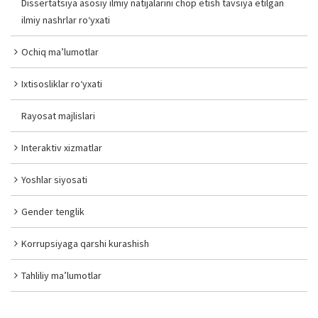
Dissertatsiya asosiy ilmiy natijalarini chop etish tavsiya etilgan
ilmiy nashrlar ro‘yxati
Ochiq ma’lumotlar
Ixtisosliklar ro‘yxati
Rayosat majlislari
Interaktiv xizmatlar
Yoshlar siyosati
Gender tenglik
Korrupsiyaga qarshi kurashish
Tahliliy ma’lumotlar