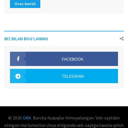
Ovoz berish
BIZ BILAN BOG‘LANING
FACEBOOK
OAK.UZ
TELEGRAM
OAK.UZ
© 2026
OAK
. Barcha huquqlar himoyalangan. Veb-saytdan
olingan maʼlumotlar chop etilganda veb-saytga havola qilish