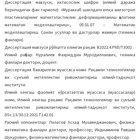
Диссертация мавзуси, ихтисослик шифри (илмий даража
a
бериладиган фан тармоғи): «Мураккаб шаклдаги юпқа анизотроп
t
пластиналарнинг магнитэластиклик деформацияланиш ҳолатини
i
математик моделлаштириш», 05.01.07 – Математик
o
моделлаштириш. Сонли усуллар ва дастурлар мажмуи (техника
n
фанлари).
Диссертация мавзуси рўйхатга олинган рақам: B2022.4.PhD/T3002
Илмий раҳбар: Нуралиев Фахриддин Муродиллаевич, техника
фанлари доктори, доцент.
Диссертация бажарилган муассаса номи: Рақамли технологиялар
ва сунъий интеллектни ривожлантириш илмий-тадқиқот
институти.
Илмий кенгаш фаолият кўрсатаётган муассаса (муассасалар)
номи, Илмий кенгаш рақами: Рақамли технологиялар ва сунъий
интеллектни ривожлантириш илмий-тадқиқот институти,
DSc.13/30.12.2021.T.142.01.
Расмий оппонентлар: Полатов Асхад Мухамеджанович, физика-
математика фанлари доктори, профессор; Индиаминов Равшан
Шукурович, физика-математика фанлари доктори, профессор.