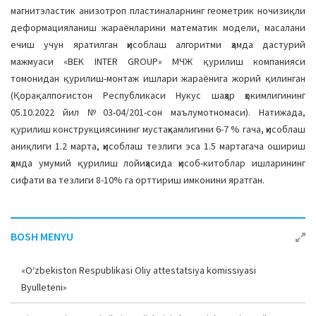
магнитэластик анизотроп пластиналарнинг геометрик ночизиқли
деформацияланиш жараёнларини математик модели, масалани
ечиш учун яратилган ҳисоблаш алгоритми ҳамда дастурий
мажмуаси «BEK INTER GROUP» МЧЖ қурилиш компанияси
томонидан қурилиш-монтаж ишлари жараёнига жорий қилинган
(Қорақалпоғистон Республикаси Нукус шаҳар ҳокимлигининг
05.10.2022 йил №03-04/201-сон маълумотномаси). Натижада,
қурилиш конструкциясининг мустаҳкамлигини 6-7 % гача, ҳисоблаш
аниқлиги 1.2 марта, ҳисоблаш тезлиги эса 1.5 мартагача ошириш
ҳамда умумий қурилиш лойиҳасида ҳисоб-китоблар ишларининг
сифати ва тезлиги 8-10% га орттириш имконини яратган.
BOSH MENYU
«O‘zbekiston Respublikasi Oliy attestatsiya komissiyasi
Byulleteni»