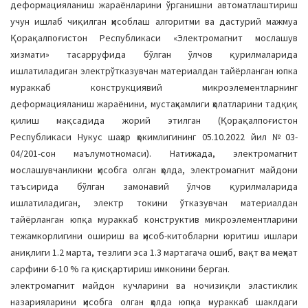
деформацияланиш жараёнларини ўрганишни автоматлаштириш
учун ишлаб чиқилган ҳисоблаш алгоритми ва дастурий мажмуа
Қорақалпоғистон Республикаси «Электромагнит мослашув
хизмати» тасарруфида бўлган ўлчов қурилмаларида
ишлатиладиган электрўтказувчан материалдан тайёрланган юпка
мураккаб конструкциявий микроэлементларнинг
деформацияланиш жараёнини, мустаҳкамлиги ҳолатларини тадқиқ
қилиш мақсадида жорий этилган (Қорақалпоғистон
Республикаси Нукус шаҳар ҳокимлигининг 05.10.2022 йил №03-
04/201-сон маълумотномаси). Натижада, электромагнит
мослашувчанликни ҳисобга олган ҳолда, электромагнит майдони
таъсирида бўлган замонавий ўлчов қурилмаларида
ишлатиладиган, электр токини ўтказувчан материалдан
тайёрланган юпқа мураккаб конструктив микроэлементларини
тежамкорлигини ошириш ва ҳисоб-китобларни юритиш ишлари
аниқлиги 1.2 марта, тезлиги эса 1.3 мартагача ошиб, вақт ва меҳнат
сарфини 6-10 % га қисқартириш имконини берган.
электромагнит майдон кучларини ва ночизиқли эластиклик
назарияларини ҳисобга олган ҳолда юпқа мураккаб шаклдаги