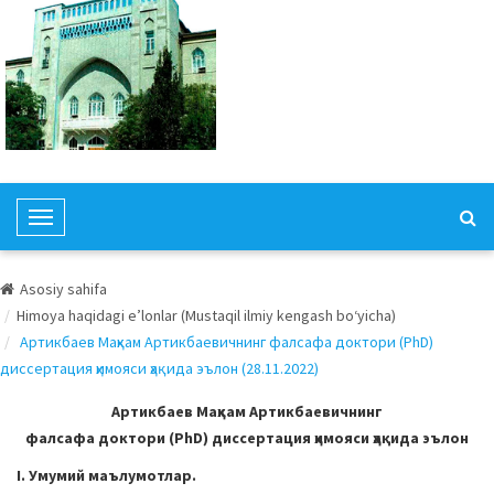
T
o
g
Asosiy sahifa
g
Himoya haqidagi e’lonlar (Mustaqil ilmiy kengash bo‘yicha)
l
Артикбаев Маҳкам Артикбаевичнинг фалсафа доктори (PhD)
e
диссертация ҳимояси ҳақида эълон (28.11.2022)
N
a
Артикбаев Маҳкам Артикбаевичнинг
v
фалсафа доктори (PhD) диссертация ҳимояси ҳақида эълон
i
I. Умумий маълумотлар.
g