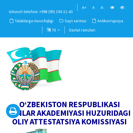
A+
A
A-
Ishonch telefoni: +998 (95) 193-11-43
Talablarga muvofiqligi
Sayt xaritasi
Antikorrupsiya
Til
Davlat ramzlari
O‘ZBEKISTON RESPUBLIKASI
FANLAR AKADEMIYASI HUZURIDAGI
OLIY ATTESTATSIYA KOMISSIYASI