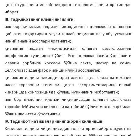
қоғоз турларини ишлаб чиқариш технологияларини яратишдан
иборат.
III. Тадқиқотнинг илмий янгилиги:
илк бор қизилмия илдизи чиқиндисидан целлюлоза олишнинг
қайнатиш-оқартириш усули ишлаб чиқилган ва ушбу усулнинг
илмий амалий асослари яратилган;
қизилмия илдизи чиқиндисидан олинган целлюлозанинг
морфологик тузилиши бўйича ёғоч целлюлозасига ўхшашлиги
юзавий сорбцион хоссаси бўйича пахта, масхар ва сомон
целлюлозасидан фарқ қилиши илмий асосланган;
қизилмия илдизи чиқиндисидан олинган целлюлоза ва механик
масса турларини тегишли қоғоз ассортиментларини ишлаб
чиқаришда композицияда қўллаш мумкинлиги исботланган;
илк бор қизилмия илдизи чиқиндисидан олинган целлюлоза
таркиби бўйича уни кислотали ва табиий бўёвчи моддалар билан
бўяш имконияти кўрсатилган.
IV. Тадқиқот натижаларининг жорий қилиниши:
Қизилмия илдизи чиқиндисидан толали ярим тайёр маҳсулот ва
қоғоз олиш технологиясини ишлаб чиқиш бўйича олинган илмий