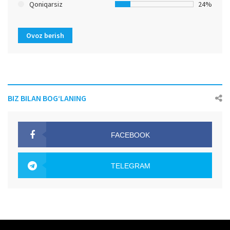
Qoniqarsiz
24%
Ovoz berish
BIZ BILAN BOG‘LANING
FACEBOOK
OAK.UZ
TELEGRAM
OAK.UZ