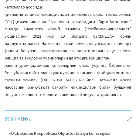
натижалар асосида:
қизилмия илдизи чиқиндисидан целлюлоза олиш технологияси
“Ўзтўқимачиликсаноат” уюшмаси таркибидаги “Gigro farm texno”
МЧЖда амалиётга жорий этилган (“Ўзтўқимачиликсаноат”
уюшмасини 2022 йил 29 июлдаги 03/23-2275- сонли
маълумотномаси.) Натижада, иккиламчи ресурслардан импорт
ўрнини босувчи, оқартирилган ва оқартирилмаган целлюлоза
олишга ва экологик муаммоларни ҳал этишга эришилган;
рангли ўрам-қадоқлаш қоғозларини олиш усулига Ўзбекистон
Республикаси Интеллектуал мулк агентлигининг фойдали моделга
патенти олинган (FAP 02058 24.03.2022 йил). Натижада қоғоз
массасини озиқ-овқат саноати чиқиндилари билан бўяшнинг
ресурстежамкор технологиясини ишлаб чиқишга эришилган.
BOSH MENYU
«O‘zbekiston Respublikasi Oliy attestatsiya komissiyasi