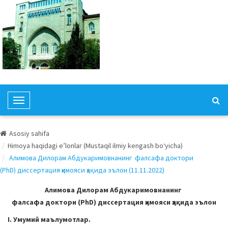
T
o
g
Asosiy sahifa
g
Himoya haqidagi e’lonlar (Mustaqil ilmiy kengash bo‘yicha)
l
Алимова Дилорам Абдукаримовнанинг фалсафа доктори
e
(PhD) диссертация ҳимояси ҳақида эълон (11.11.2022)
N
a
Алимова Дилорам Абдукаримовнанинг
v
фалсафа доктори (PhD) диссертация ҳимояси ҳақида эълон
i
I. Умумий маълумотлар.
g