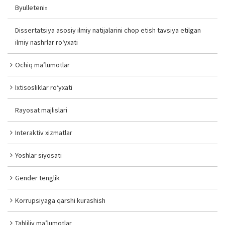
Byulleteni»
Dissertatsiya asosiy ilmiy natijalarini chop etish tavsiya etilgan
ilmiy nashrlar ro‘yxati
Ochiq ma’lumotlar
Ixtisosliklar ro‘yxati
Rayosat majlislari
Interaktiv xizmatlar
Yoshlar siyosati
Gender tenglik
Korrupsiyaga qarshi kurashish
Tahliliy ma’lumotlar