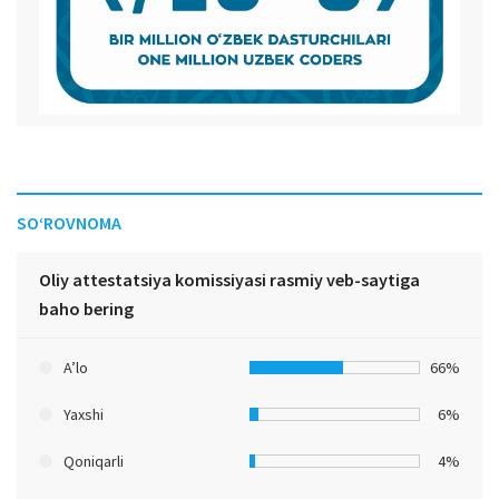
SO‘ROVNOMA
Oliy attestatsiya komissiyasi rasmiy veb-saytiga
baho bering
A’lo
66%
Yaxshi
6%
Qoniqarli
4%