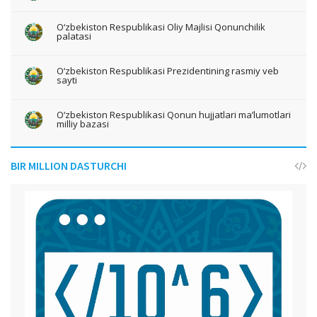
O‘zbekiston Respublikasi Oliy Majlisi Qonunchilik
palatasi
O‘zbekiston Respublikasi Prezidentining rasmiy veb
sayti
O‘zbekiston Respublikasi Qonun hujjatlari ma’lumotlari
milliy bazasi
BIR MILLION DASTURCHI