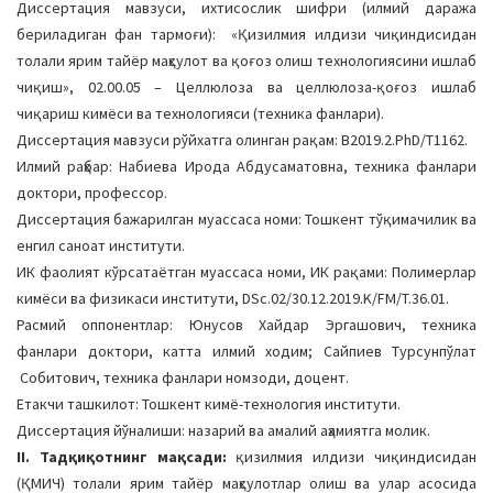
Диссертация мавзуси, ихтисослик шифри (илмий даража
a
бериладиган фан тармоғи): «Қизилмия илдизи чиқиндисидан
t
толали ярим тайёр маҳсулот ва қоғоз олиш технологиясини ишлаб
i
чиқиш», 02.00.05 – Целлюлоза ва целлюлоза-қоғоз ишлаб
o
чиқариш кимёси ва технологияси (техника фанлари).
n
Диссертация мавзуси рўйхатга олинган рақам: В2019.2.PhD/Т1162.
Илмий раҳбар: Набиева Ирода Абдусаматовна, техника фанлари
доктори, профессор.
Диссертация бажарилган муассаса номи: Тошкент тўқимачилик ва
енгил саноат институти.
ИК фаолият кўрсатаётган муассаса номи, ИК рақами: Полимерлар
кимёси ва физикаси институти, DSc.02/30.12.2019.K/FM/T.36.01.
Расмий оппонентлар: Юнусов Хайдар Эргашович, техника
фанлари доктори, катта илмий ходим; Сайпиев Турсунпўлат
Собитович, техника фанлари номзоди, доцент.
Етакчи ташкилот: Тошкент кимё-технология институти.
Диссертация йўналиши: назарий ва амалий аҳамиятга молик.
II. Тадқиқотнинг мақсади:
қизилмия илдизи чиқиндисидан
(ҚМИЧ) толали ярим тайёр маҳсулотлар олиш ва улар асосида