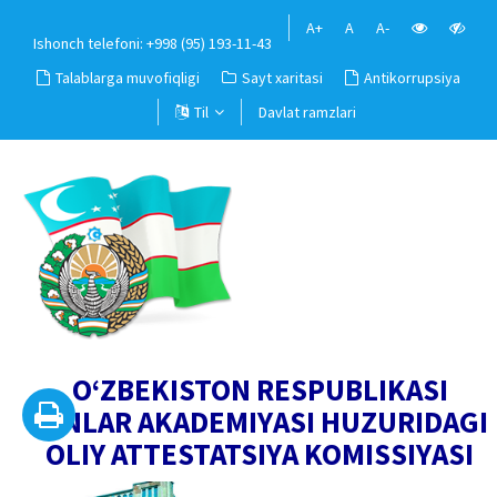
A+
A
A-
Ishonch telefoni: +998 (95) 193-11-43
Talablarga muvofiqligi
Sayt xaritasi
Antikorrupsiya
Til
Davlat ramzlari
O‘ZBEKISTON RESPUBLIKASI
FANLAR AKADEMIYASI HUZURIDAGI
OLIY ATTESTATSIYA KOMISSIYASI