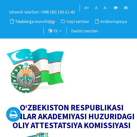
A+
A
A-
Ishonch telefoni: +998 (95) 193-11-43
Talablarga muvofiqligi
Sayt xaritasi
Antikorrupsiya
Til
Davlat ramzlari
O‘ZBEKISTON RESPUBLIKASI
FANLAR AKADEMIYASI HUZURIDAGI
OLIY ATTESTATSIYA KOMISSIYASI