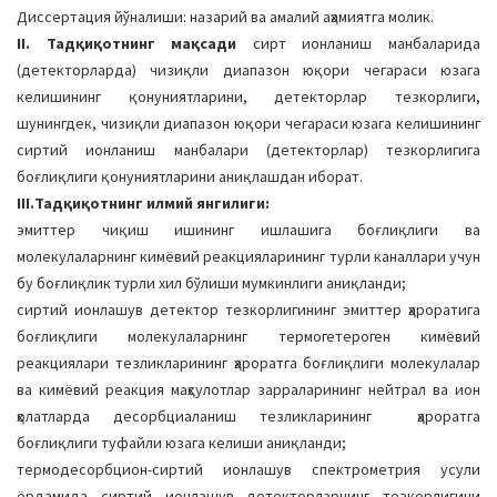
Диссертация йўналиши: назарий ва амалий аҳамиятга молик.
II. Тадқиқотнинг мақсади
сирт ионланиш манбаларида
(детекторларда) чизиқли диапазон юқори чегараси юзага
келишининг қонуниятларини, детекторлар тезкорлиги,
шунингдек, чизиқли диапазон юқори чегараси юзага келишининг
сиртий ионланиш манбалари (детекторлар) тезкорлигига
боғлиқлиги қонуниятларини аниқлашдан иборат.
III.Тадқиқотнинг илмий янгилиги:
эмиттер чиқиш ишининг ишлашига боғлиқлиги ва
молекулаларнинг кимёвий реакцияларининг турли каналлари учун
бу боғлиқлик турли хил бўлиши мумкинлиги аниқланди;
сиртий ионлашув детектор тезкорлигининг эмиттер ҳароратига
боғлиқлиги молекулаларнинг термогетероген кимёвий
реакциялари тезликларининг ҳароратга боғлиқлиги молекулалар
ва кимёвий реакция маҳсулотлар зарраларининг нейтрал ва ион
ҳолатларда десорбциаланиш тезликларининг ҳароратга
боғлиқлиги туфайли юзага келиши аниқланди;
термодесорбцион-сиртий ионлашув спектрометрия усули
ёрдамида сиртий ионлашув детекторларнинг тезкорлигини