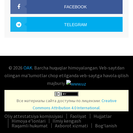
FACEBOOK
OAK.UZ
TELEGRAM
OAK.UZ
© 2026
OAK
. Barcha huquqlar himoyalangan. Veb-saytdan
olingan maʼlumotlar chop etilganda veb-saytga havola qilish
majburiy.
Все материалы сайта доступны по лицензии:
Creative
Commons Attribution 4.0 International
.
Oliy attestatsiya komissiyasi
Faoliyat
Hujjatlar
Himoya e’lonlari
Ilmiy kengash
Raqamli hukumat
Axborot xizmati
Bog‘lanish