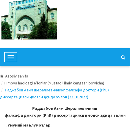
T
o
g
Asosiy sahifa
g
Himoya haqidagi e’lonlar (Mustaqil ilmiy kengash bo‘yicha)
l
Раджабов Азим Шералиевичнинг фалсафа доктори (PhD)
e
диссертацияси ҳимояси ҳақида эълон (22.10.2022)
N
a
Раджабов Азим Шералиевичнинг
v
фалсафа доктори (PhD) диссертацияси ҳимояси ҳақида эълон
i
I. Умумий маълумотлар.
g