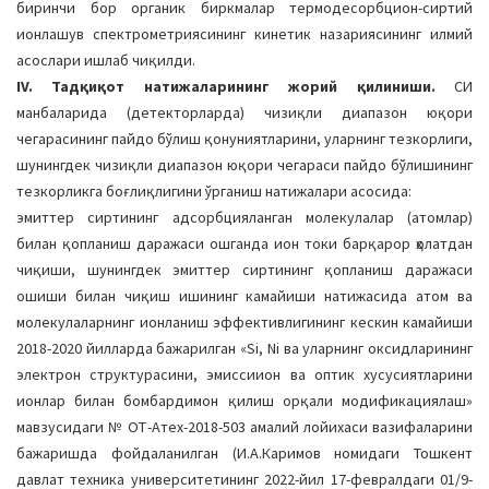
биринчи бор органик биркмалар термодесорбцион-сиртий
ионлашув спектрометриясининг кинетик назариясининг илмий
асослари ишлаб чиқилди.
IV. Тадқиқот натижаларининг жорий қилиниши.
СИ
манбаларида (детекторларда) чизиқли диапазон юқори
чегарасининг пайдо бўлиш қонуниятларини, уларнинг тезкорлиги,
шунингдек чизиқли диапазон юқори чегараси пайдо бўлишининг
тезкорликга боғлиқлигини ўрганиш натижалари асосида:
эмиттер сиртининг адсорбцияланган молекулалар (атомлар)
билан қопланиш даражаси ошганда ион токи барқарор ҳолатдан
чиқиши, шунингдек эмиттер сиртининг қопланиш даражаси
ошиши билан чиқиш ишининг камайиши натижасида атом ва
молекулаларнинг ионланиш эффективлигининг кескин камайиши
2018-2020 йилларда бажарилган «Si, Ni ва уларнинг оксидларининг
электрон структурасини, эмиссиион ва оптик хусусиятларини
ионлар билан бомбардимон қилиш орқали модификациялаш»
мавзусидаги № ОТ-Атех-2018-503 амалий лойихаси вазифаларини
бажаришда фойдаланилган (И.A.Каримов номидаги Тошкент
давлат техника университетининг 2022-йил 17-февралдаги 01/9-