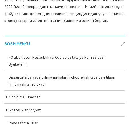
2022-йил 2-февралдаги маълумотномаси). Илмий натижалардан
фойдаланиш дизел двигателининг чиқиндисидан учувчан кичик
молекулаларни идентификация қилиш имконини берган.
BOSH MENYU
«O‘zbekiston Respublikasi Oliy attestatsiya komissiyasi
Byulleteni»
Dissertatsiya asosiy ilmiy natijalarini chop etish tavsiya etilgan
ilmiy nashrlar ro‘yxati
Ochiq ma’lumotlar
Ixtisosliklar ro‘yxati
Rayosat majlislari