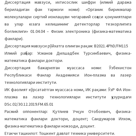
Диссертация мавзуси, ихтисослик шифри (илмий даража
a
бериладиган фан тармоғи номи): «Органик бирикмалар
t
молекулалари сиртий ионлашуви чегаравий соҳаси қонуниятлари
i
ва улар юзага келишининг детекторлар тезкорлигига
o
боғликлиги» 01.04.04 – Физик электроника (физика-математика
n
фанлари).
Диссертация мавзуси рўйхатга олинган рақам: В2021.4PhD/FM115
Илмий раҳбар: Усманов Дилшадбек Турсинбаевич, физика-
математика фанлари доктори.
Диссертация бажарилган муассаса номи: Ўзбекистон
Республикаси Фанлар Академияси Ион-плазма ва лазер
технологиялари институти.
ИК фаолият кўрсатаётган муассаса номи, ИК рақами: ЎзР ФА Ион-
плазма ва лазер технологиялари институти ҳузуридаги
DSc.02/30.12.2019.FM.65.01
Расмий оппонентлар: Қутлиев Учқун Отобоевич, физика-
математика фанлари доктори, доцент; Саидумаров Илхом,
физика-математика фанлари номзоди, доцент.
Етакчи ташкилот: Тошкент давлат техника университети.