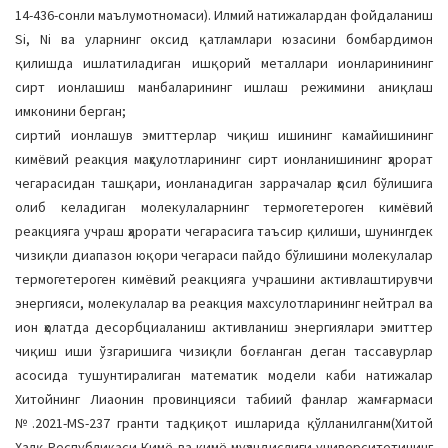
14-436-сонли маълумотномаси). Илмий натижалардан фойдаланиш
Si, Ni ва уларнинг оксид қатламлари юзасини бомбардимон
қилишда ишлатиладиган ишқорий металлари ионларинининг
сирт ионлашиш манбаларининг ишлаш режимини аниқлаш
имконини берган;
сиртий ионлашув эмиттерлар чиқиш ишининг камайишининг
кимёвий реакция маҳсулотларининг сирт ионланишининг ҳарорат
чегарасидан ташқари, ионланадиган заррачалар ҳосил бўлишига
олиб келадиган молекулаларнинг термогетероген кимёвий
реакцияга учраш ҳарорати чегарасига таъсир қилиши, шунингдек
чизиқли диапазон юқори чегараси пайдо бўлишини молекулалар
термогетероген кимёвий реакцияга учрашини активлаштирувчи
энергияси, молекулалар ва реакция махсулотларининг нейтрал ва
ион ҳолатда десорбциаланиш активланиш энергиялари эмиттер
чиқиш иши ўзгаришига чизиқли боғланган деган тассавурлар
асосида тушунтиралиган математик модели каби натижалар
Хитойнинг Лиаонин провинцияси табиий фанлар жамғармаси
№.2021-MS-237 гранти тадқиқот ишларида қўлланилганм(Хитой
Халқ Республикаси Кимё ва кимё муҳандислиги университетининг