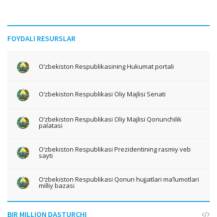
FOYDALI RESURSLAR
O‘zbekiston Respublikasining Hukumat portali
O‘zbekiston Respublikasi Oliy Majlisi Senati
O‘zbekiston Respublikasi Oliy Majlisi Qonunchilik
palatasi
O‘zbekiston Respublikasi Prezidentining rasmiy veb
sayti
O‘zbekiston Respublikasi Qonun hujjatlari ma’lumotlari
milliy bazasi
BIR MILLION DASTURCHI