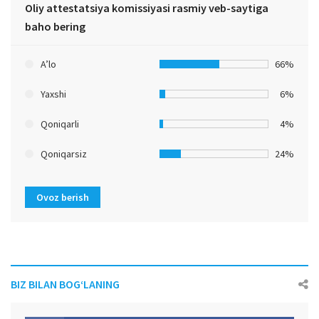
Oliy attestatsiya komissiyasi rasmiy veb-saytiga
baho bering
A’lo
66%
Yaxshi
6%
Qoniqarli
4%
Qoniqarsiz
24%
Ovoz berish
BIZ BILAN BOG‘LANING