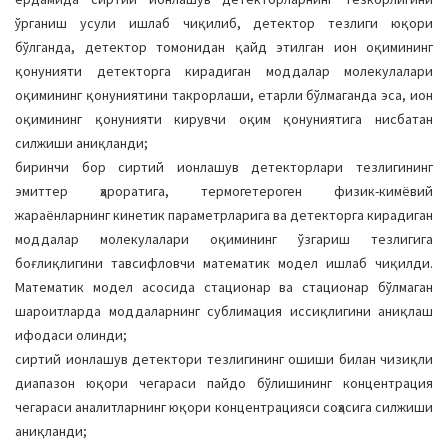
ўрганиш усули ишлаб чиқилиб, детектор тезлиги юқори
бўлганда, детектор томонидан қайд этилган ион оқимининг
қонунияти детекторга кирадиган моддалар молекулалари
оқимининг қонуниятини такрорлаши, етарли бўлмаганда эса, ион
оқимининг қонунияти кирувчи оқим қонуниятига нисбатан
силжиши аниқланди;
биринчи бор сиртий ионлашув детекторлари тезлигининг
эмиттер ҳароратига, термогетероген физик-кимёвий
жараёнларнинг кинетик параметрларига ва детекторга кирадиган
моддалар молекулалари оқимининг ўзгариш тезлигига
боғлиқлигини тавсифловчи математик модел ишлаб чиқилди.
Математик модел асосида стационар ва стационар бўлмаган
шароитларда моддаларнинг сублимация иссиқлигини аниқлаш
ифодаси олинди;
сиртий ионлашув детектори тезлигининг ошиши билан чизиқли
диапазон юқори чегараси пайдо бўлишининг концентрация
чегараси аналитларнинг юқори концентрацияси соҳасига силжиши
аниқланди;