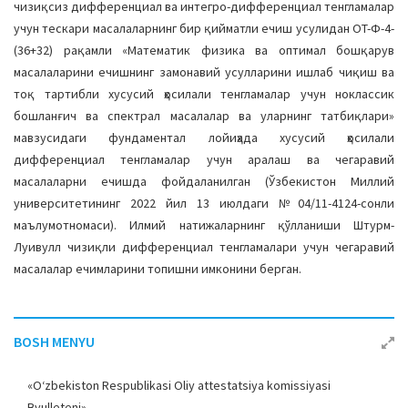
чизиқсиз дифференциал ва интегро-дифференциал тенгламалар
учун тескари масалаларнинг бир қийматли ечиш усулидан OT-Ф-4-
(36+32) рақамли «Математик физика ва оптимал бошқарув
масалаларини ечишнинг замонавий усулларини ишлаб чиқиш ва
тоқ тартибли хусусий ҳосилали тенгламалар учун ноклассик
бошланғич ва спектрал масалалар ва уларнинг татбиқлари»
мавзусидаги фундаментал лойиҳада хусусий ҳосилали
дифференциал тенгламалар учун аралаш ва чегаравий
масалаларни ечишда фойдаланилган (Ўзбекистон Миллий
университетининг 2022 йил 13 июлдаги №04/11-4124-сонли
маълумотномаси). Илмий натижаларнинг қўлланиши Штурм-
Луивулл чизиқли дифференциал тенгламалари учун чегаравий
масалалар ечимларини топишни имконини берган.
BOSH MENYU
«O‘zbekiston Respublikasi Oliy attestatsiya komissiyasi
Byulleteni»