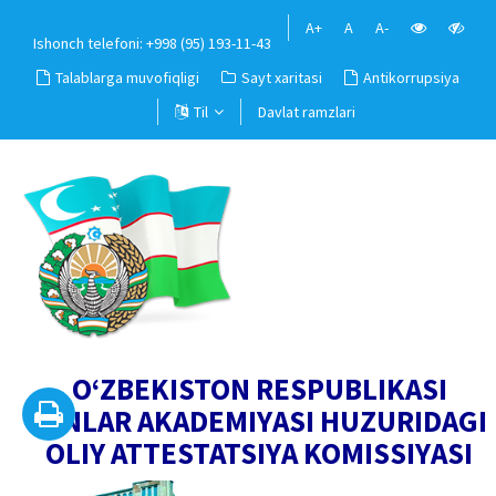
A+
A
A-
Ishonch telefoni: +998 (95) 193-11-43
Talablarga muvofiqligi
Sayt xaritasi
Antikorrupsiya
Til
Davlat ramzlari
O‘ZBEKISTON RESPUBLIKASI
FANLAR AKADEMIYASI HUZURIDAGI
OLIY ATTESTATSIYA KOMISSIYASI