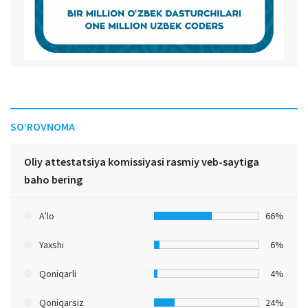
SO‘ROVNOMA
Oliy attestatsiya komissiyasi rasmiy veb-saytiga
baho bering
A’lo
66%
Yaxshi
6%
Qoniqarli
4%
Qoniqarsiz
24%