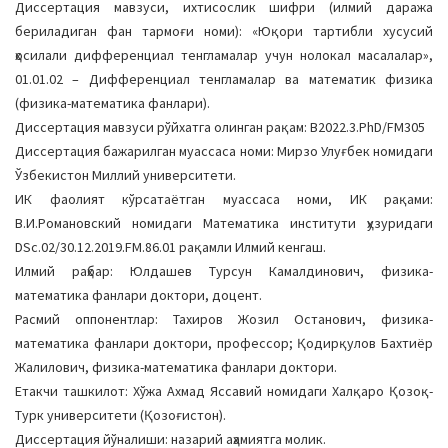
Диссертация мавзуси, ихтисослик шифри (илмий даража
a
бериладиган фан тармоғи номи): «Юқори тартибли хусусий
t
ҳосилали дифференциал тенгламалар учун нолокал масалалар»,
i
01.01.02 – Дифференциал тенгламалар ва математик физика
o
(физика-математика фанлари).
n
Диссертация мавзуси рўйхатга олинган рақам: В2022.3.PhD/FM305
Диссертация бажарилган муассаса номи: Мирзо Улуғбек номидаги
Ўзбекистон Миллий университети.
ИК фаолият кўрсатаётган муассаса номи, ИК рақами:
В.И.Романовский номидаги Математика институти ҳузуридаги
DSc.02/30.12.2019.FM.86.01 рақамли Илмий кенгаш.
Илмий раҳбар: Юлдашев Турсун Камалдинович, физика-
математика фанлари доктори, доцент.
Расмий оппонентлар: Тахиров Жозил Останович, физика-
математика фанлари доктори, профессор; Қодирқулов Бахтиёр
Жалилович, физика-математика фанлари доктори.
Етакчи ташкилот: Хўжа Ахмад Яссавий номидаги Халқаро Қозоқ-
Турк университети (Қозоғистон).
Диссертация йўналиши: назарий аҳамиятга молик.