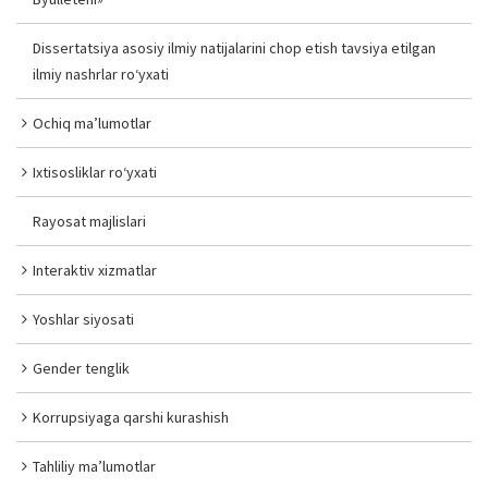
Dissertatsiya asosiy ilmiy natijalarini chop etish tavsiya etilgan
ilmiy nashrlar ro‘yxati
Ochiq ma’lumotlar
Ixtisosliklar ro‘yxati
Rayosat majlislari
Interaktiv xizmatlar
Yoshlar siyosati
Gender tenglik
Korrupsiyaga qarshi kurashish
Tahliliy ma’lumotlar