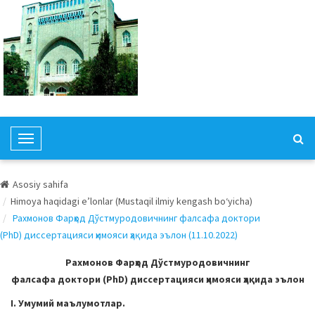
T
o
g
Asosiy sahifa
g
Himoya haqidagi e’lonlar (Mustaqil ilmiy kengash bo‘yicha)
l
Рахмонов Фарҳод Дўстмуродовичнинг фалсафа доктори
e
(PhD) диссертацияси ҳимояси ҳақида эълон (11.10.2022)
N
a
Рахмонов Фарҳод Дўстмуродовичнинг
v
фалсафа доктори (PhD) диссертацияси ҳимояси ҳақида эълон
i
I. Умумий маълумотлар.
g