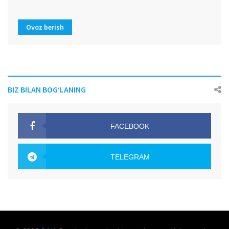
Ovoz berish
BIZ BILAN BOG‘LANING
FACEBOOK
OAK.UZ
TELEGRAM
OAK.UZ