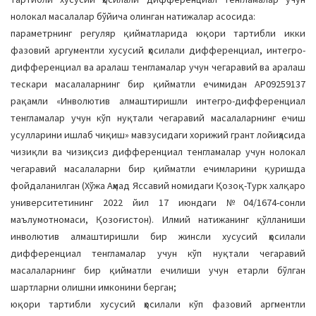
нолокал масалалар бўйича олинган натижалар асосида:
параметрнинг регуляр қийматларида юқори тартибли икки
фазовий аргументли хусусий ҳосилали дифференциал, интегро-
дифференциал ва аралаш тенгламалар учун чегаравий ва аралаш
тескари масалаларнинг бир қийматли ечимидан AP09259137
рақамли «Инволютив алмаштиришли интегро-дифференциал
тенгламалар учун кўп нуқтали чегаравий масалаларнинг ечиш
усулларини ишлаб чиқиш» мавзусидаги хорижий грант лойиҳасида
чизиқли ва чизиқсиз дифференциал тенгламалар учун нолокал
чегаравий масалаларни бир қийматли ечимларини қуришда
фойдаланилган (Хўжа Аҳмад Яссавий номидаги Қозоқ-Турк халқаро
университетининг 2022 йил 17 июндаги №04/1674-сонли
маълумотномаси, Қозоғистон). Илмий натижанинг қўлланиши
инволютив алмаштиришли бир жинсли хусусий ҳосилали
дифференциал тенгламалар учун кўп нуқтали чегаравий
масалаларнинг бир қийматли ечилиши учун етарли бўлган
шартларни олишни имконини берган;
юқори тартибли хусусий ҳосилали кўп фазовий аргментли