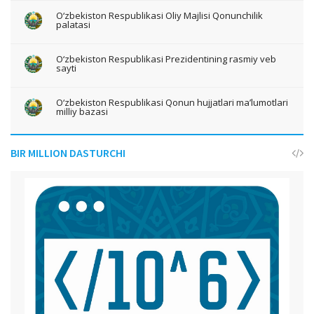
O‘zbekiston Respublikasi Oliy Majlisi Qonunchilik
palatasi
O‘zbekiston Respublikasi Prezidentining rasmiy veb
sayti
O‘zbekiston Respublikasi Qonun hujjatlari ma’lumotlari
milliy bazasi
BIR MILLION DASTURCHI