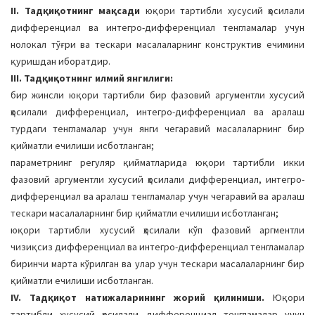
II. Тадқиқотнинг мақсади
юқори тартибли хусусий ҳосилали
дифференциал ва интегро-дифференциал тенгламалар учун
нолокал тўғри ва тескари масалаларнинг конструктив ечимини
қуришдан иборатдир.
III. Тадқиқотнинг илмий янгилиги:
бир жинсли юқори тартибли бир фазовий аргументли хусусий
ҳосилали дифференциал, интегро-дифференциал ва аралаш
турдаги тенгламалар учун янги чегаравий масалаларнинг бир
қийматли ечилиши исботланган;
параметрнинг регуляр қийматларида юқори тартибли икки
фазовий аргументли хусусий ҳосилали дифференциал, интегро-
дифференциал ва аралаш тенгламалар учун чегаравий ва аралаш
тескари масалаларнинг бир қийматли ечилиши исботланган;
юқори тартибли хусусий ҳосилали кўп фазовий аргментли
чизиқсиз дифференциал ва интегро-дифференциал тенгламалар
биринчи марта кўрилган ва улар учун тескари масалаларнинг бир
қийматли ечилиши исботланган.
IV. Тадқиқот натижаларининг жорий қилиниши.
Юқори
тартибли хусусий ҳосилали дифференциал тенгламалар учун