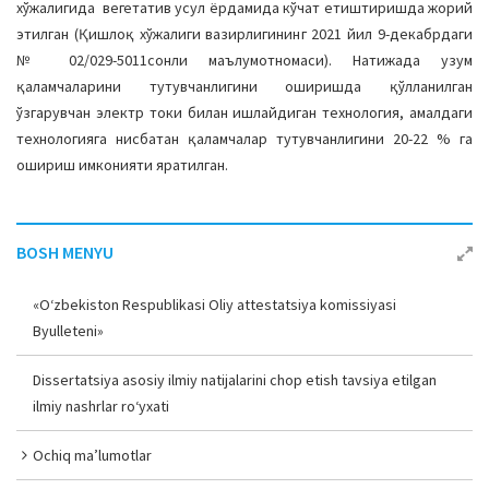
хўжалигида вегетатив усул ёрдамида кўчат етиштиришда жорий
этилган (Қишлоқ хўжалиги вазирлигининг 2021 йил 9-декабрдаги
№ 02/029-5011­сонли маълумотномаси). Натижада узум
қаламчаларини тутувчанлигини оширишда қўлланилган
ўзгарувчан электр токи билан ишлайдиган технология, амалдаги
технологияга нисбатан қаламчалар тутувчанлигини 20-22 % га
ошириш имконияти яратилган.
BOSH MENYU
«O‘zbekiston Respublikasi Oliy attestatsiya komissiyasi
Byulleteni»
Dissertatsiya asosiy ilmiy natijalarini chop etish tavsiya etilgan
ilmiy nashrlar ro‘yxati
Ochiq ma’lumotlar