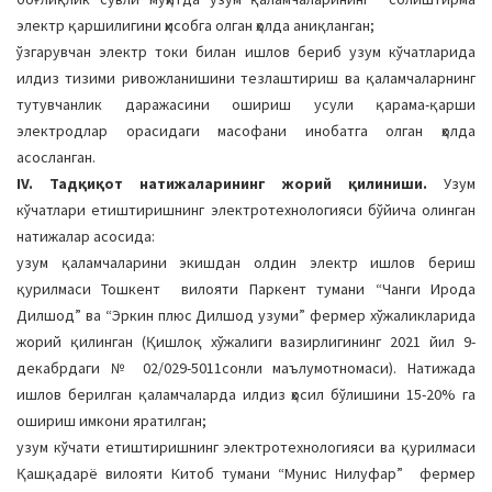
электр қаршилигини ҳисобга олган ҳолда аниқланган;
ўзгарувчан электр токи билан ишлов бериб узум кўчатларида
илдиз тизими ривожланишини тезлаштириш ва қаламчаларнинг
тутувчанлик даражасини ошириш усули қарама-қарши
электродлар орасидаги масофани инобатга олган ҳолда
асосланган.
IV. Тадқиқот натижаларининг жорий қилиниши.
Узум
кўчатлари етиштиришнинг электротехнологияси бўйича олинган
натижалар асосида:
узум қаламчаларини экишдан олдин электр ишлов бериш
қурилмаси Тошкент вилояти Паркент тумани “Чанги Ирода
Дилшод” ва “Эркин плюс Дилшод узуми” фермер хўжаликларида
жорий қилинган (Қишлоқ хўжалиги вазирлигининг 2021 йил 9-
декабрдаги № 02/029-5011­сонли маълумотномаси). Натижада
ишлов берилган қаламчаларда илдиз ҳосил бўлишини 15-20% га
ошириш имкони яратилган;
узум кўчати етиштиришнинг электротехнологияси ва қурилмаси
Қашқадарё вилояти Китоб тумани “Мунис Нилуфар” фермер