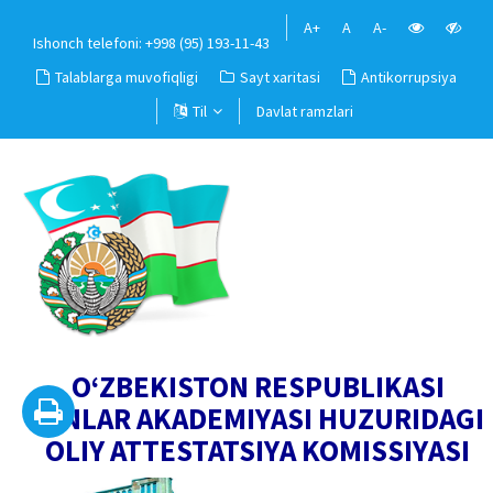
A+
A
A-
Ishonch telefoni: +998 (95) 193-11-43
Talablarga muvofiqligi
Sayt xaritasi
Antikorrupsiya
Til
Davlat ramzlari
O‘ZBEKISTON RESPUBLIKASI
FANLAR AKADEMIYASI HUZURIDAGI
OLIY ATTESTATSIYA KOMISSIYASI