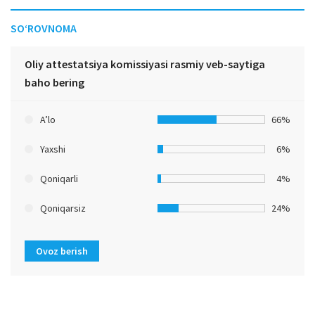
SO‘ROVNOMA
Oliy attestatsiya komissiyasi rasmiy veb-saytiga
baho bering
A’lo
66%
Yaxshi
6%
Qoniqarli
4%
Qoniqarsiz
24%
Ovoz berish