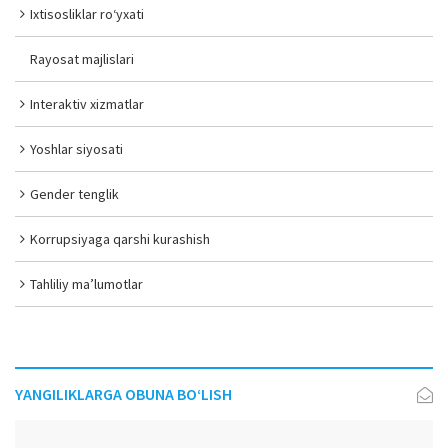
Ixtisosliklar ro‘yxati
Rayosat majlislari
Interaktiv xizmatlar
Yoshlar siyosati
Gender tenglik
Korrupsiyaga qarshi kurashish
Tahliliy ma’lumotlar
YANGILIKLARGA OBUNA BO‘LISH