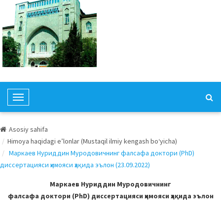
T
o
g
Asosiy sahifa
g
Himoya haqidagi e’lonlar (Mustaqil ilmiy kengash bo‘yicha)
l
Маркаев Нуриддин Муродовичнинг фалсафа доктори (PhD)
e
диссертацияси ҳимояси ҳақида эълон (23.09.2022)
N
a
Маркаев Нуриддин Муродовичнинг
v
фалсафа доктори (PhD) диссертацияси ҳимояси ҳақида эълон
i
g