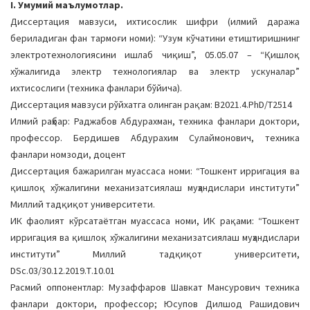
I. Умумий маълумотлар.
a
Диссертация мавзуси, ихтисослик шифри (илмий даража
t
бериладиган фан тармоғи номи): “Узум кўчатини етиштиришнинг
i
электротехнологиясини ишлаб чиқиш”, 05.05.07 – “Қишлоқ
o
хўжалигида электр технологиялар ва электр ускуналар”
n
ихтисослиги (техника фанлари бўйича).
Диссертация мавзуси рўйхатга олинган рақам: B2021.4.PhD/Т2514
Илмий раҳбар: Раджабов Абдурахман, техника фанлари доктори,
профессор. Бердишев Абдурахим Сулаймонович, техника
фанлари номзоди, доцент
Диссертация бажарилган муассаса номи: “Тошкент ирригация ва
қишлоқ хўжалигини механизатсиялаш муҳандислари институти”
Миллий тадқиқот университети.
ИК фаолият кўрсатаётган муассаса номи, ИК рақами: “Тошкент
ирригация ва қишлоқ хўжалигини механизатсиялаш муҳандислари
институти” Миллий тадқиқот университети,
DSc.03/30.12.2019.Т.10.01
Расмий оппонентлар: Музаффаров Шавкат Мансурович техника
фанлари доктори, профессор; Юсупов Дилшод Рашидович