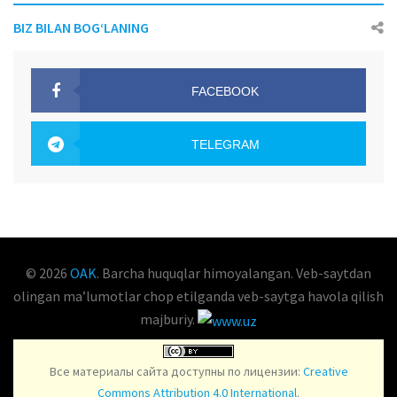
BIZ BILAN BOG‘LANING
FACEBOOK
OAK.UZ
TELEGRAM
OAK.UZ
© 2026
OAK
. Barcha huquqlar himoyalangan. Veb-saytdan
olingan maʼlumotlar chop etilganda veb-saytga havola qilish
majburiy.
Все материалы сайта доступны по лицензии:
Creative
Commons Attribution 4.0 International
.