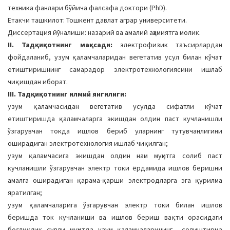
техника фанлари бўйича фалсафа доктори (PhD).
Етакчи ташкилот: Тошкент давлат аграр университети.
Диссертация йўналиши: назарий ва амалий аҳамиятга молик.
II. Тадқиқотнинг мақсади:
электрофизик таъсирлардан
фойдаланиб, узум қаламчаларидан вегетатив усул билан кўчат
етиштиришнинг самарадор электротехнологиясини ишлаб
чиқишдан иборат.
III. Тадқиқотнинг илмий янгилиги:
узум қаламчасидан вегетатив усулда сифатли кўчат
етиштиришда қаламчаларга экишдан олдин паст кучланишли
ўзгарувчан токда ишлов бериб уларнинг тутувчанлигини
оширадиган электротехнология ишлаб чиқилган;
узум қаламчасига экишдан олдин нам муҳитга солиб паст
кучланишли ўзгарувчан электр токи ёрдамида ишлов беришни
амалга оширадиган қарама-қарши электродларга эга қурилма
яратилган;
узум қаламчаларига ўзгарувчан электр токи билан ишлов
беришда ток кучланиши ва ишлов бериш вақти орасидаги
боғлиқлик сувли муҳитда узум қаламчаларининг солиштирма