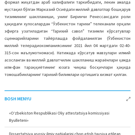
формал жиҳатдан араб халифалиги таркибидаги, лекин амалда
мустақил бўлган Марказий Осиёдаги миллий давлатлар бошқарув
тизимининг шаклланиши, унинг Биринчи Ренессансдаги роли
ҳақидаги хулосалардан “Ўзбекистон тарихи” телеканали орқали
эфирга узатиладиган “Тарихий савол” тизимли кўрсатувлар
сценнарийларини тайёрлашда фойдаланилган (Ўзбекистон
миллий телерадиокомпаниясининг 2021 йил 04 мартдаги 02-40-
315-сон маълумотномаси). Натижада кўрсатув мавзулари илмий
асосланган ва миллий давлатчилик шаклланиш жараёнлари ҳамда
илм-фан тараққиётининг юзага чиқиш босқичлари ҳақида
томошабинларнинг тарихий билимлари ортишига хизмат қилган.
BOSH MENYU
«O‘zbekiston Respublikasi Oliy attestatsiya komissiyasi
Byulleteni»
Dissertatsiya asosiy ilmiy natijalarini chop etish tavsiya etilgan