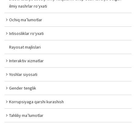
ilmiy nashrlar ro‘yxati
Ochiq ma’lumotlar
Ixtisosliklar ro‘yxati
Rayosat majlislari
Interaktiv xizmatlar
Yoshlar siyosati
Gender tenglik
Korrupsiyaga qarshi kurashish
Tahliliy ma’lumotlar