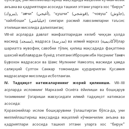
анъана ва қадриятлари асосида ташкил этгани уларга хос “бирук”
(بيروك), “ағичи” (أغيجي), “қушчи” (قوشجي), “човуш” (جاوش),
“хайлбоши” (خيلباشي) сингари расмий лавозимларни таъсис
этилиши мисолида далилланган;
VIII-xiI асрларда давлат манфаатларидан келиб чиққан ҳолда
масжид (مسجد), мадраса (مدرسة) ва илмий марказ (الأكاديمية)лар
шариатга мувофиқ савобни тўлиқ қилиш мақсадида фақатгина
шахсий маблағлардан бунёд этилгани Иброҳим ибн Насрнинг Тамғач
Буғрохон мадрасаси ва Шамс Мулкнинг Намозгоҳ масжиди ҳамда
салжуқий Султон Санжар томонидан қурдирилган Қусамия
мадрасалари мисолида исботланган.
IV. Тадқиқот натижаларининг жорий қилиниши.
VIII–XII
асрларда исломнинг Марказий Осиёга ёйилиши ва бошқарув
тизимининг ўзгариши мавзусидаги илмий тадқиқот натижаси
асосида:
Қорахонийлар ислом бошқарувини ўзлаштирган бўлса-да, уни
миллийлаштириш мақсадида маҳаллий кўчманчилик анъана ва
қадриятлари асосида ташкил этгани уларга хос “бирук”