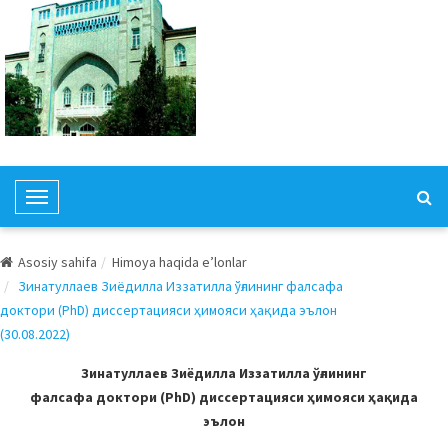
T
o
g
Asosiy sahifa
Himoya haqida e’lonlar
g
Зинатуллаев Зиёдилла Иззатилла ўғлининг фалсафа
l
доктори (PhD) диссертацияси ҳимояси ҳақида эълон
e
(30.08.2022)
N
a
Зинатуллаев Зиёдилла Иззатилла ўғлининг
v
фалсафа доктори (PhD) диссертацияси ҳимояси ҳақида
i
эълон
g