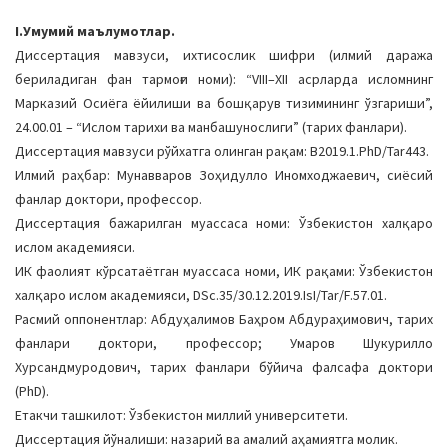
a
I.Умумий маълумотлар.
t
Диссертация мавзуси, ихтисослик шифри (илмий даража
i
бериладиган фан тармоғи номи): “VIII–XII асрларда исломнинг
o
Марказий Осиёга ёйилиши ва бошқарув тизимининг ўзгариши”,
n
24.00.01 – “Ислом тарихи ва манбашунослиги” (тарих фанлари).
Диссертация мавзуси рўйхатга олинган рақам: B2019.1.PhD/Tar443.
Илмий раҳбар: Мунавваров Зоҳидулло Иномходжаевич, сиёсий
фанлар доктори, профессор.
Диссертация бажарилган муассаса номи: Ўзбекистон халқаро
ислом академияси.
ИК фаолият кўрсатаётган муассаса номи, ИК рақами: Ўзбекистон
халқаро ислом академияси, DSc.35/30.12.2019.IsI/Tar/F.57.01.
Расмий оппонентлар: Абдуҳалимов Баҳром Абдураҳимович, тарих
фанлари доктори, профессор; Умаров Шукурилло
Хурсандмуродович, тарих фанлари бўйича фалсафа доктори
(PhD).
Етакчи ташкилот: Ўзбекистон миллий университети.
Диссертация йўналиши: назарий ва амалий аҳамиятга молик.