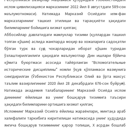
ислом цивилизацияси марказининг 2022 йил 8 августдаги 589-сон
маълумотномаси). Натижада Марказий Осиёдаги илм-фан
марказларининг ташкил этилиши ва тараққиёти ҳақидаги
билимларнинг бойишига хизмат қилган;
Аббосийлар давлатидаги мамлуклар тизими (қуллардан ташкил
топган қўшин) аслида жангларда моҳир ва хожаларига садоқатли
бўлган турк ва суғд чокарларидан иборат қўшин туридан
ўзлаштирилганлиги ҳақидаги маълумотлар Дин ишлари бўйича
қўмита буюртмаси асосида тайёрланган “Вспомогательные
исторические дисциплины” номли ўқув қўлланмаси мазмунига
сингдирилган (Ўзбекистон Республикаси Олий ва ўрта махсус
таълим вазирлигининг 2020 йил 28 декабрдаги 676-сон буйруғи).
Натижада академия талабаларининг Марказий Осиёда ислом
динининг ёйилиши ва унинг бошқарув тизимига таъсири
ҳақидаги билимларини ортишига хизмат қилган;
Исломнинг Марказий Осиёга ёйилиш жараёнлари, минтақа араб
халифалиги таркибига киритилиши натижасида унинг ҳудудида
янгича бошқарув тизимининг қарор топиши, Х асрдан бошлаб