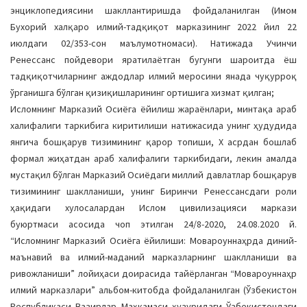
энциклопедиясини шакллантиришда фойдаланилган (Имом
Бухорий халқаро илмий-тадқиқот марказининг 2022 йил 22
июлдаги 02/353-сон маълумотномаси). Натижада Учинчи
Ренессанс пойдевори яратилаётган бугунги шароитда ёш
тадқиқотчиларнинг аждодлар илмий меросини янада чуқурроқ
ўрганишга бўлган қизиқишларининг ортишига хизмат қилган;
Исломнинг Марказий Осиёга ёйилиш жараёнлари, минтақа араб
халифалиги таркибига киритилиши натижасида унинг ҳудудида
янгича бошқарув тизимининг қарор топиши, Х асрдан бошлаб
формал жиҳатдан араб халифалиги таркибидаги, лекин амалда
мустақил бўлган Марказий Осиёдаги миллий давлатлар бошқарув
тизимининг шаклланиши, унинг Биринчи Ренессансдаги роли
ҳақидаги хулосалардан Ислом цивилизацияси маркази
буюртмаси асосида чоп этилган 24/8-2020, 24.08.2020 й.
“Исломнинг Марказий Осиёга ёйилиши: Мовароуннаҳрда диний-
маънавий ва илмий-маданий марказларнинг шаклланиши ва
ривожланиши” лойиҳаси доирасида тайёрланган “Мовароуннаҳр
илмий марказлари” альбом-китобда фойдаланилган (Ўзбекистон
Республикаси Вазирлар Маҳкамаси ҳузуридаги Ўзбекистондаги