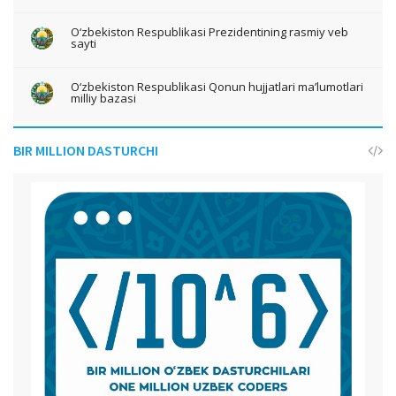
O‘zbekiston Respublikasi Prezidentining rasmiy veb
sayti
O‘zbekiston Respublikasi Qonun hujjatlari ma’lumotlari
milliy bazasi
BIR MILLION DASTURCHI