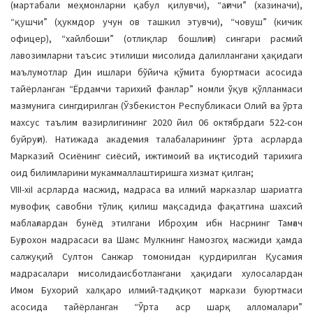
(мартабали меҳмонларни қабул қилувчи), “ағичи” (хазиначи),
“қушчи” (ҳукмдор учун ов ташкил этувчи), “човуш” (кичик
офицер), “хайлбоши” (отлиқлар бошлиғи) сингари расмий
лавозимларни таъсис этилиши мисолида далиллангани ҳақидаги
маълумотлар Дин ишлари бўйича қўмита буюртмаси асосида
тайёрланган “Ёрдамчи тарихий фанлар” номли ўқув қўлланмаси
мазмунига сингдирилган (Ўзбекистон Республикаси Олий ва ўрта
махсус таълим вазирлигининг 2020 йил 06 октябрдаги 522-сон
буйруғи). Натижада академия талабаларининг ўрта асрларда
Марказий Осиёнинг сиёсий, ижтимоий ва иқтисодий тарихига
оид билимларини мукаммаллаштиришга хизмат қилган;
VIII-xiI асрларда масжид, мадраса ва илмий марказлар шариатга
мувофиқ савобни тўлиқ қилиш мақсадида фақатгина шахсий
маблағлардан бунёд этилгани Иброҳим ибн Насрнинг Тамғач
Буғрохон мадрасаси ва Шамс Мулкнинг Намозгоҳ масжиди ҳамда
салжуқий Султон Санжар томонидан қурдирилган Қусамия
мадрасалари мисолидаисботлангани ҳақидаги хулосалардан
Имом Бухорий халқаро илмий-тадқиқот маркази буюртмаси
асосида тайёрланган “Ўрта аср шарқ алломалари”