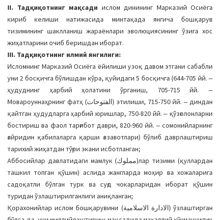
II. Тадқиқотнинг мақсади
ислом динининг Марказий Осиёга
кириб келиши натижасида минтақада янгича бошқарув
тизимининг шаклланиш жараёнлари эволюциясининг ўзига хос
жиҳатларини очиб беришдан иборат.
III. Тадқиқотнинг илмий янгилиги:
Исломнинг Марказий Осиёга ёйилиши узоқ давом этгани сабабли
уни 2 босқичга бўлишдан кўра, қуйидаги 5 босқичга (644-705 йй. ‒
ҳудуднинг ҳарбий ҳолатини ўрганиш, 705-715 йй. ‒
Мовароуннаҳрнинг фатҳ (الفتوحات) этилиши, 715-750 йй. ‒ диндан
қайтган ҳудудларга ҳарбий юришлар, 750-820 йй. ‒ қўзғолонларни
бостириш ва фаол тарғибот даври, 820-960 йй. ‒ сомонийларнинг
ғайридин қабилаларга қарши ғазавотлари) бўлиб даврлаштириш
тарихий жиҳатдан тўғри экани исботланган;
Аббосийлар давлатидаги мамлук (مملوك)лар тизими (қуллардан
ташкил топган қўшин) аслида жангларда моҳир ва хожаларига
садоқатли бўлган турк ва суғд чокарларидан иборат қўшин
туридан ўзлаштирилганлиги аниқланган;
Қорахонийлар ислом бошқарувини (الادارة الاسلامية) ўзлаштирган
бўлса-да, уни миллийлаштириш мақсадида маҳаллий кўчманчилик