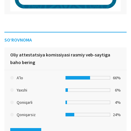
SO‘ROVNOMA
Oliy attestatsiya komissiyasi rasmiy veb-saytiga
baho bering
A’lo
66%
Yaxshi
6%
Qoniqarli
4%
Qoniqarsiz
24%