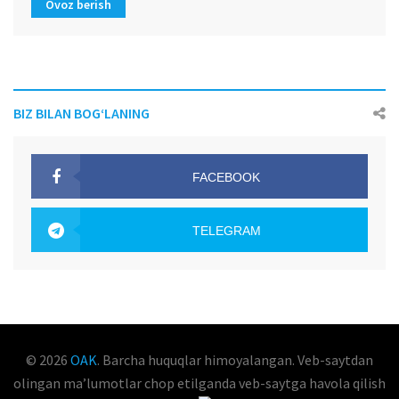
Ovoz berish
BIZ BILAN BOG‘LANING
FACEBOOK
OAK.UZ
TELEGRAM
OAK.UZ
© 2026
OAK
. Barcha huquqlar himoyalangan. Veb-saytdan
olingan maʼlumotlar chop etilganda veb-saytga havola qilish