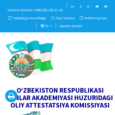
A+
A
A-
Ishonch telefoni: +998 (95) 193-11-43
Talablarga muvofiqligi
Sayt xaritasi
Antikorrupsiya
Til
Davlat ramzlari
O‘ZBEKISTON RESPUBLIKASI
FANLAR AKADEMIYASI HUZURIDAGI
OLIY ATTESTATSIYA KOMISSIYASI