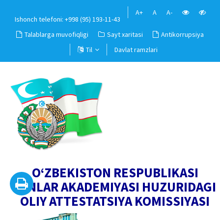
A+
A
A-
Ishonch telefoni: +998 (95) 193-11-43
Talablarga muvofiqligi
Sayt xaritasi
Antikorrupsiya
Til
Davlat ramzlari
O‘ZBEKISTON RESPUBLIKASI
FANLAR AKADEMIYASI HUZURIDAGI
OLIY ATTESTATSIYA KOMISSIYASI