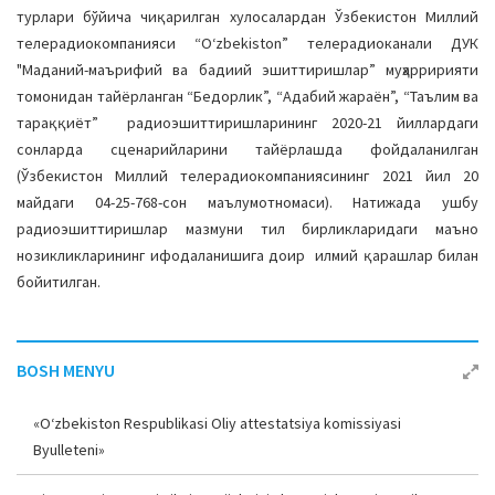
турлари бўйича чиқарилган хулосалардан Ўзбекистон Миллий
телерадиокомпанияси “O‘zbekiston” телерадиоканали ДУК
"Маданий-маърифий ва бадиий эшиттиришлар” муҳарририяти
томонидан тайёрланган “Бедорлик”, “Адабий жараён”, “Таълим ва
тараққиёт” радиоэшиттиришларининг 2020-21 йиллардаги
сонларда сценарийларини тайёрлашда фойдаланилган
(Ўзбекистон Миллий телерадиокомпаниясининг 2021 йил 20
майдаги 04-25-768-сон маълумотномаси). Натижада ушбу
радиоэшиттиришлар мазмуни тил бирликларидаги маъно
нозикликларининг ифодаланишига доир илмий қарашлар билан
бойитилган.
BOSH MENYU
«O‘zbekiston Respublikasi Oliy attestatsiya komissiyasi
Byulleteni»