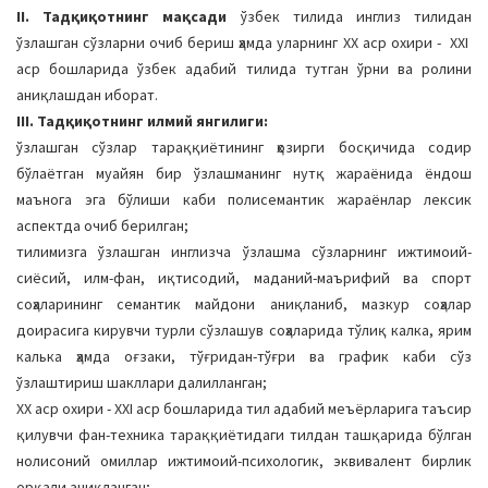
II. Тадқиқотнинг мақсади
ўзбек тилида инглиз тилидан
ўзлашган сўзларни очиб бериш ҳамда уларнинг ХХ аср охири - ХХI
аср бошларида ўзбек адабий тилида тутган ўрни ва ролини
аниқлашдан иборат.
III. Тадқиқотнинг илмий янгилиги:
ўзлашган сўзлар тараққиётининг ҳозирги босқичида содир
бўлаётган муайян бир ўзлашманинг нутқ жараёнида ёндош
маънога эга бўлиши каби полисемантик жараёнлар лексик
аспектда очиб берилган;
тилимизга ўзлашган инглизча ўзлашма сўзларнинг ижтимоий-
сиёсий, илм-фан, иқтисодий, маданий-маърифий ва спорт
соҳаларининг семантик майдони аниқланиб, мазкур соҳалар
доирасига кирувчи турли сўзлашув соҳаларида тўлиқ калка, ярим
калька ҳамда оғзаки, тўғридан-тўғри ва график каби сўз
ўзлаштириш шакллари далилланган;
ХХ аср охири - ХХI аср бошларида тил адабий меъёрларига таъсир
қилувчи фан-техника тараққиётидаги тилдан ташқарида бўлган
нолисоний омиллар ижтимоий-психологик, эквивалент бирлик
орқали аниқланган;