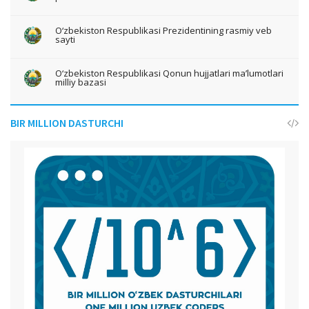
O‘zbekiston Respublikasi Prezidentining rasmiy veb
sayti
O‘zbekiston Respublikasi Qonun hujjatlari ma’lumotlari
milliy bazasi
BIR MILLION DASTURCHI