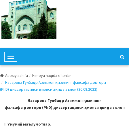
T
o
g
Asosiy sahifa
Himoya haqida e’lonlar
g
Назарова Гулбаҳор Азимжон қизининг фалсафа доктори
l
(PhD) диссертацияси ҳимояси ҳақида эълон (30.08.2022)
e
N
Назарова Гулбаҳор Азимжон қизининг
a
фалсафа доктори (PhD) диссертацияси ҳимояси ҳақида эълон
v
i
I. Умумий маълумотлар.
g