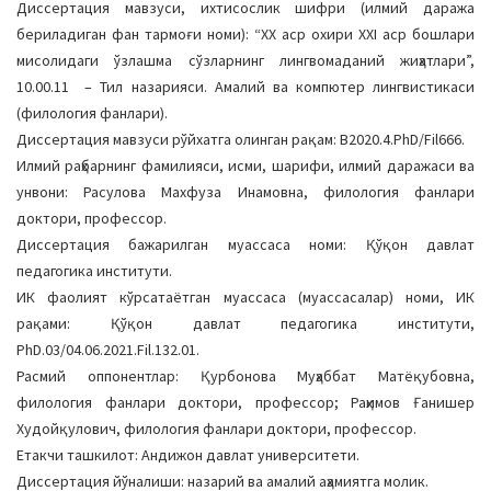
Диссертация мавзуси, ихтисослик шифри (илмий даража
a
бериладиган фан тармоғи номи): “ХХ аср охири ХХI аср бошлари
t
мисолидаги ўзлашма сўзларнинг лингвомаданий жиҳатлари”,
i
10.00.11 – Тил назарияси. Амалий ва компютер лингвистикаси
o
(филология фанлари).
n
Диссертация мавзуси рўйхатга олинган рақам: B2020.4.PhD/Fil666.
Илмий раҳбарнинг фамилияси, исми, шарифи, илмий даражаси ва
унвони: Расулова Махфуза Инамовна, филология фанлари
доктори, профессор.
Диссертация бажарилган муассаса номи: Қўқон давлат
педагогика институти.
ИК фаолият кўрсатаётган муассаса (муассасалар) номи, ИК
рақами: Қўқон давлат педагогика институти,
PhD.03/04.06.2021.Fil.132.01.
Расмий оппонентлар: Қурбонова Муҳаббат Матёқубовна,
филология фанлари доктори, профессор; Раҳимов Ғанишер
Худойқулович, филология фанлари доктори, профессор.
Етакчи ташкилот: Андижон давлат университети.
Диссертация йўналиши: назарий ва амалий аҳамиятга молик.