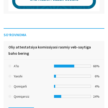
SO‘ROVNOMA
Oliy attestatsiya komissiyasi rasmiy veb-saytiga
baho bering
A’lo
66%
Yaxshi
6%
Qoniqarli
4%
Qoniqarsiz
24%