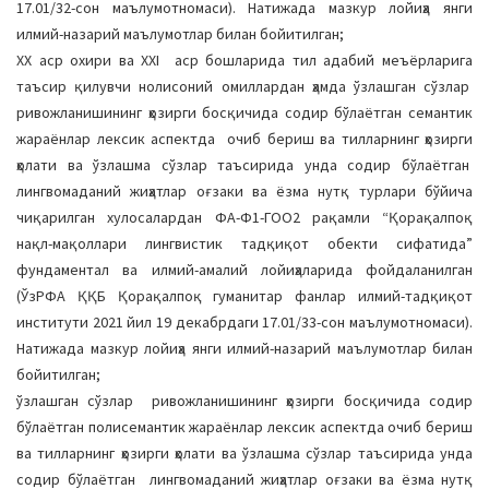
17.01/32-сон маълумотномаси). Натижада мазкур лойиҳа янги
илмий-назарий маълумотлар билан бойитилган;
ХХ аср охири ва ХХI аср бошларида тил адабий меъёрларига
таъсир қилувчи нолисоний омиллардан ҳамда ўзлашган сўзлар
ривожланишининг ҳозирги босқичида содир бўлаётган семантик
жараёнлар лексик аспектда очиб бериш ва тилларнинг ҳозирги
ҳолати ва ўзлашма сўзлар таъсирида унда содир бўлаётган
лингвомаданий жиҳатлар оғзаки ва ёзма нутқ турлари бўйича
чиқарилган хулосалардан ФА-Ф1-ГОО2 рақамли “Қорақалпоқ
нақл-мақоллари лингвистик тадқиқот обекти сифатида”
фундаментал ва илмий-амалий лойиҳаларида фойдаланилган
(ЎзРФА ҚҚБ Қорақалпоқ гуманитар фанлар илмий-тадқиқот
институти 2021 йил 19 декабрдаги 17.01/33-сон маълумотномаси).
Натижада мазкур лойиҳа янги илмий-назарий маълумотлар билан
бойитилган;
ўзлашган сўзлар ривожланишининг ҳозирги босқичида содир
бўлаётган полисемантик жараёнлар лексик аспектда очиб бериш
ва тилларнинг ҳозирги ҳолати ва ўзлашма сўзлар таъсирида унда
содир бўлаётган лингвомаданий жиҳатлар оғзаки ва ёзма нутқ