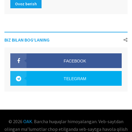
Ovoz berish
BIZ BILAN BOG‘LANING
FACEBOOK
OAK.UZ
TELEGRAM
OAK.UZ
© 2026
OAK
. Barcha huquqlar himoyalangan. Veb-saytdan
olingan maʼlumotlar chop etilganda veb-saytga havola qilish