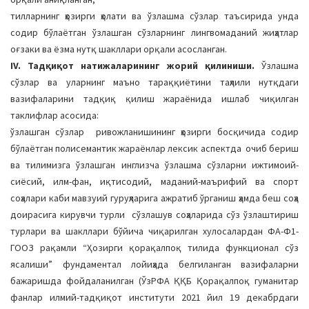
тилларнинг ҳозирги ҳолати ва ўзлашма сўзлар таъсирида унда
содир бўлаётган ўзлашган сўзларнинг лингвомаданий жиҳатлар
оғзаки ва ёзма нутқ шакллари орқали асосланган.
IV. Тадқиқот натижаларининг жорий қилиниши.
Ўзлашма
сўзлар ва уларнинг маъно тараққиётини таҳлили нутқдаги
вазифаларини тадқиқ қилиш жараёнида ишлаб чиқилган
таклифлар асосида:
ўзлашган сўзлар ривожланишининг ҳозирги босқичида содир
бўлаётган полисемантик жараёнлар лексик аспектда очиб бериш
ва тилимизга ўзлашган инглизча ўзлашма сўзларни ижтимоий-
сиёсий, илм-фан, иқтисодий, маданий-маърифий ва спорт
соҳалари каби мавзуий гуруҳларига ажратиб ўрганиш ҳамда беш соҳа
доирасига кирувчи турли сўзлашув соҳаларида сўз ўзлаштириш
турлари ва шакллари бўйича чиқарилган хулосалардан ФА-Ф1-
ГООЗ рақамли “Ҳозирги қорақалпоқ тилида функционал сўз
ясалиши” фундаментал лойиҳада белгиланган вазифаларни
бажаришда фойдаланилган (ЎзРФА ҚҚБ Қорақалпоқ гуманитар
фанлар илмий-тадқиқот институти 2021 йил 19 декабрдаги