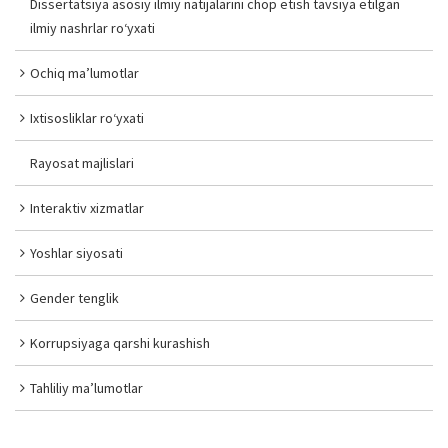
Dissertatsiya asosiy ilmiy natijalarini chop etish tavsiya etilgan
ilmiy nashrlar ro‘yxati
Ochiq ma’lumotlar
Ixtisosliklar ro‘yxati
Rayosat majlislari
Interaktiv xizmatlar
Yoshlar siyosati
Gender tenglik
Korrupsiyaga qarshi kurashish
Tahliliy ma’lumotlar