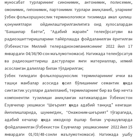
муносабат турларининг синонимик, антонимик, полисемик,
омонимик, гипонимик, партонимик турлари аниқланиб, уларнинг
ўзбек фолькоршунослик терминологияси тизимида амал қилиш
қонуниятлари ойдинлаштирилганлигига оид хулосалардан
“Бахшилар баёти”, “Адабий жараён” телекўрсатуви ва
радиоэшиттиришларини тайёрлашда фойдаланилган ёритилган
(Ўзбекистон Миллий телерадиокомпаниясининг 2022 йил 17
январдаги 04/36/90-сон маълумотномаси). Натижада телекўрсатув
ва радиоэшиттириш дастурлари янги материаллар, илмий
асосланган далиллар билан тўлдирилган;
ўзбек тилидаги фольклоршунослик терминларининг ички ва
ташқи манбалар асосида ҳосил бўлишининг семантик ҳамда
синтактик усуллари далилланиб, терминларнинг бир ва бир нечта
компонентли тузилиши аниқланган натижалардан Ўзбекистон
Ёзувчилар уюшмаси “Шеърият ҳамда адабий танқид” кенгаши
йиғилишларида, шунингдек, “Онажоним-шеърият” тўгарагида,
адабий кечалар ҳамда ижодкор ёшлар билан учрашувларда
фойдаланилган (Ўзбекистон Ёзувчилар уюшмасининг 2022 йил 15
январдаги 01/03/48-сонли маълумотномаси). Натижада ушбу