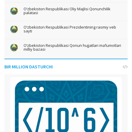
O‘zbekiston Respublikasi Oliy Majlisi Qonunchilik
palatasi
O‘zbekiston Respublikasi Prezidentining rasmiy veb
sayti
O‘zbekiston Respublikasi Qonun hujjatlari ma’lumotlari
milliy bazasi
BIR MILLION DASTURCHI