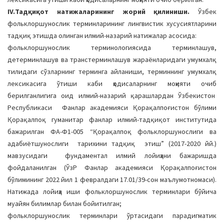
IV.Тадқиқот натижаларининг жорий қилиниши.
Ўзбек
фольклоршунослик терминларининг лингвистик хусусиятларини
тадқиқ этишда олинган илмий-назарий натижалар асосида:
фольклоршунослик терминологиясида терминлашув,
детерминлашув ва транстерминлашув жараёнларидаги умумхалқ
тилидаги сўзларнинг терминга айланиши, терминнинг умумхалқ
лексикасига ўтиши каби ҳодисаларнинг моҳияти очиб
берилганлигига оид илмий-назарий қарашлардан Ўзбекистон
Республикаси Фанлар академияси Қорақалпоғистон бўлими
Қорақалпоқ гуманитар фанлар илмий-тадқиқот институтида
бажарилган ФА-Ф1-005 “Қорақалпоқ фольклоршунослиги ва
адабиётшунослиги тарихини тадқиқ этиш” (2017-2020 йй.)
мавзусидаги фундаментал илмий лойиҳани бажаришда
фойдаланилган (ЎзР Фанлар академияси Қорақалпоғистон
бўлимининг 2022 йил 1 февралдаги 17.01/39-сон маълумотномаси).
Натижада лойиҳа иши фольклоршунослик терминлари бўйича
муайян билимлар билан бойитилган;
фольклоршунослик терминлари ўртасидаги парадигматик