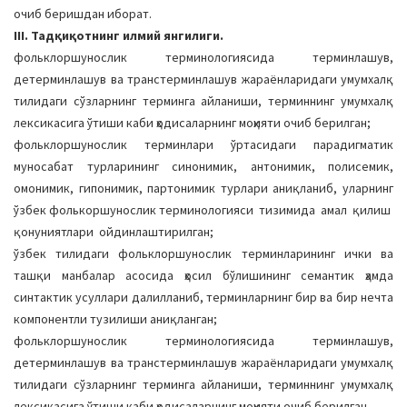
очиб беришдан иборат.
III. Тадқиқотнинг илмий янгилиги.
фольклоршунослик терминологиясида терминлашув,
детерминлашув ва транстерминлашув жараёнларидаги умумхалқ
тилидаги сўзларнинг терминга айланиши, терминнинг умумхалқ
лексикасига ўтиши каби ҳодисаларнинг моҳияти очиб берилган;
фольклоршунослик терминлари ўртасидаги парадигматик
муносабат турларининг синонимик, антонимик, полисемик,
омонимик, гипонимик, партонимик турлари аниқланиб, уларнинг
ўзбек фолькоршунослик терминологияси тизимида амал қилиш
қонуниятлари ойдинлаштирилган;
ўзбек тилидаги фольклоршунослик терминларининг ички ва
ташқи манбалар асосида ҳосил бўлишининг семантик ҳамда
синтактик усуллари далилланиб, терминларнинг бир ва бир нечта
компонентли тузилиши аниқланган;
фольклоршунослик терминологиясида терминлашув,
детерминлашув ва транстерминлашув жараёнларидаги умумхалқ
тилидаги сўзларнинг терминга айланиши, терминнинг умумхалқ
лексикасига ўтиши каби ҳодисаларнинг моҳияти очиб берилган.