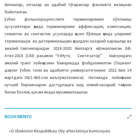
йиғинлар, кечалар ва адабий тўгараклар фаолияти мазмунан
бойитилган.
ўзбек фольклоршунослиги терминларининг қўлланиш
хусусиятлари ҳамда терминларнинг аффиксация, композиция,
семантик ва синтактик усулларда ҳосил бўлиши ҳамда уларнинг
терминлашув ва детерминлашуви ҳақидаги назарий қарашлар ва
амалий тавсияларидан 2018-2020 йилларга мўлжалланган БВ-
Атех-2018 (143) рақамли “УзНутқ Синтезатор” мавзуидаги
амалий грант лойиҳасини бажаришда фойдаланилган (Тошкент
давлат ўзбек тили ва адабиёти университетининг 2022 йил 14
мартдаги 04/1-463-сон маълумотномаси). Натижада лойиҳанинг
нутқий бирликларни дастурлашга оид илмий-назарий таҳлили
билан боғлиқ қисми янада мукаммаллашган.
BOSH MENYU
«O‘zbekiston Respublikasi Oliy attestatsiya komissiyasi