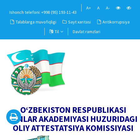
A+
A
A-
Ishonch telefoni: +998 (95) 193-11-43
Talablarga muvofiqligi
Sayt xaritasi
Antikorrupsiya
Til
Davlat ramzlari
O‘ZBEKISTON RESPUBLIKASI
FANLAR AKADEMIYASI HUZURIDAGI
OLIY ATTESTATSIYA KOMISSIYASI