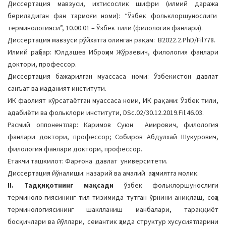
Диссертация мавзуси, ихтисослик шифри (илмий даража
a
бериладиган фан тармоғи номи): “Ўзбек фольклоршунослиги
t
терминологияси”, 10.00.01 – Ўзбек тили (филология фанлари).
i
Диссертация мавзуси рўйхатга олинган рақам: B2022.2.PhD/Fil778.
o
Илмий раҳбар: Юлдашев Иброҳим Жўраевич, филология фанлари
n
доктори, профессор.
Диссертация бажарилган муассаса номи: Ўзбекистон давлат
санъат ва маданият институти.
ИК фаолият кўрсатаётган муассаса номи, ИК рақами: Ўзбек тили,
адабиёти ва фольклори институти, DSc.02/30.12.2019.Fil.46.03.
Расмий оппонентлар: Каримов Суюн Амирович, филология
фанлари доктори, профессор; Собиров Абдулхай Шукурович,
филология фанлари доктори, профессор.
Етакчи ташкилот: Фарғона давлат университети.
Диссертация йўналиши: назарий ва амалий аҳамиятга молик.
II. Тадқиқотнинг мақсади
ўзбек фольклоршунослиги
терминоло-гиясининг тил тизимида тутган ўрнини аниқлаш, соҳа
терминологиясининг шаклланиш манбалари, тараққиёт
босқичлари ва йўллари, семантик ҳамда структур хусусиятларини