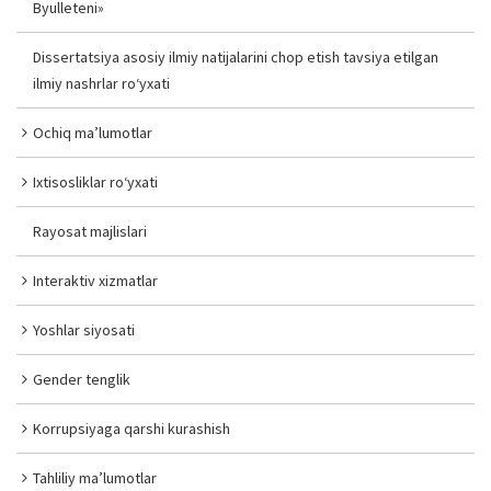
Byulleteni»
Dissertatsiya asosiy ilmiy natijalarini chop etish tavsiya etilgan
ilmiy nashrlar ro‘yxati
Ochiq ma’lumotlar
Ixtisosliklar ro‘yxati
Rayosat majlislari
Interaktiv xizmatlar
Yoshlar siyosati
Gender tenglik
Korrupsiyaga qarshi kurashish
Tahliliy ma’lumotlar