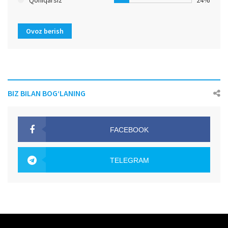
Ovoz berish
BIZ BILAN BOG‘LANING
FACEBOOK
OAK.UZ
TELEGRAM
OAK.UZ