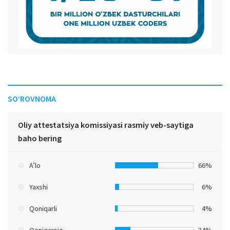
SO‘ROVNOMA
Oliy attestatsiya komissiyasi rasmiy veb-saytiga
baho bering
A’lo
66%
Yaxshi
6%
Qoniqarli
4%
Qoniqarsiz
24%