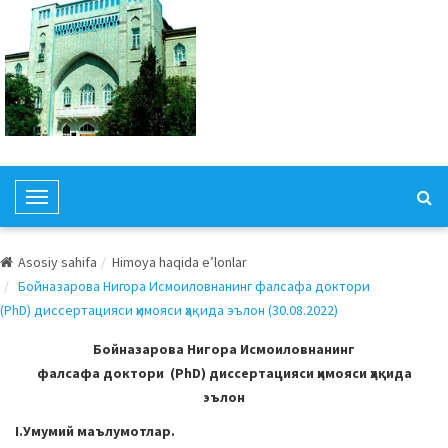
T
o
g
Asosiy sahifa
Himoya haqida e’lonlar
g
Бойназарова Нигора Исмоиловнанинг фалсафа доктори
l
(PhD) диссертацияси ҳимояси ҳақида эълон (30.08.2022)
e
N
Бойназарова Нигора Исмоиловнанинг
a
фалсафа доктори (PhD) диссертацияси ҳимояси ҳақида
v
эълон
i
I.Умумий маълумотлар.
g