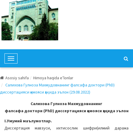
T
o
g
Asosiy sahifa
Himoya haqida e’lonlar
g
Салихова Гулноза Махмудовнанинг фалсафа доктори (PhD)
l
диссертацияси ҳимояси ҳақида эълон (29.08.2022)
e
N
Салихова Гулноза Махмудовнанинг
a
фалсафа доктори (PhD) диссертацияси ҳимояси ҳақида эълон
v
I.Умумий маълумотлар.
i
Диссертация мавзуси, ихтисослик шифри(илмий даража
g