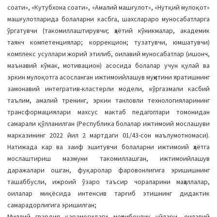
соати», «Кутубхона соати», «Амалий машғулот», «Нутқий мулоқот»
машғулотларида болаларни касбга, шахслараро муносабатларга
ўргатувчи (такомиллаштирувчи; ҳаётий кўникмалар, академик
таянч компетенциялар; коррекцион; тузатувчи, юмшатувчи)
комплекс усуллари жорий этилиб, оилавий муносабатлар (ишонч,
маънавий кўмак, мотивацион) асосида болалар учун қулай ва
эркин мулоқотга асосланган ижтимоийлашув муҳитини яратишнинг
замонавий интегратив-кластерли модели, кўргазмали касбий
таълим, амалий тренинг, эркин танловли технологияларининг
трансформациялари махсус мактаб педагоглари томонидан
самарали қўлланилган (Республика болалар ижтимоий мослашуви
марказининг 2022 йил 2 мартдаги 01/43-сон маълумотномаси).
Натижада кар ва заиф эшитувчи болаларни ижтимоий ҳаётга
мослаштириш мазмуни такомиллашган, ижтимоийлашув
даражалари ошган, фуқаролар фаровонлигига эришишнинг
ташаббусли, ижроий ўзаро таъсир чораларини маҳаллалар,
оилалар миқёсида интенсив тарғиб этишнинг дидактик
самарадорлигига эришилган;
Миллий гвардия қарамоғидаги меҳрибонлик уйлари, оилавий