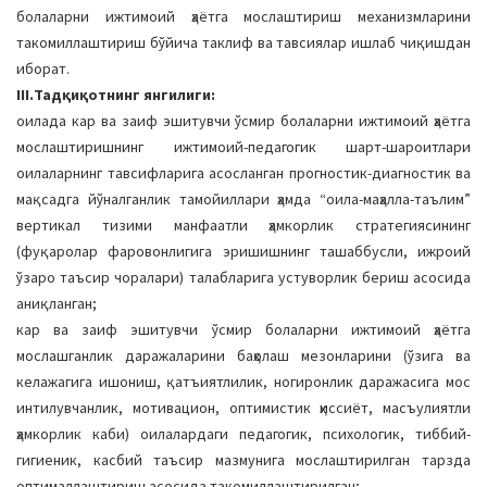
болаларни ижтимоий ҳаётга мослаштириш механизмларини
такомиллаштириш бўйича таклиф ва тавсиялар ишлаб чиқишдан
иборат.
III.Тадқиқотнинг янгилиги:
оилада кар ва заиф эшитувчи ўсмир болаларни ижтимоий ҳаётга
мослаштиришнинг ижтимоий-педагогик шарт-шароитлари
оилаларнинг тавсифларига асосланган прогностик-диагностик ва
мақсадга йўналганлик тамойиллари ҳамда “оила-маҳалла-таълим”
вертикал тизими манфаатли ҳамкорлик стратегиясининг
(фуқаролар фаровонлигига эришишнинг ташаббусли, ижроий
ўзаро таъсир чоралари) талабларига устуворлик бериш асосида
аниқланган;
кар ва заиф эшитувчи ўсмир болаларни ижтимоий ҳаётга
мослашганлик даражаларини баҳолаш мезонларини (ўзига ва
келажагига ишониш, қатъиятлилик, ногиронлик даражасига мос
интилувчанлик, мотивацион, оптимистик ҳиссиёт, масъулиятли
ҳамкорлик каби) оилалардаги педагогик, психологик, тиббий-
гигиеник, касбий таъсир мазмунига мослаштирилган тарзда
оптималлаштириш асосида такомиллаштирилган;