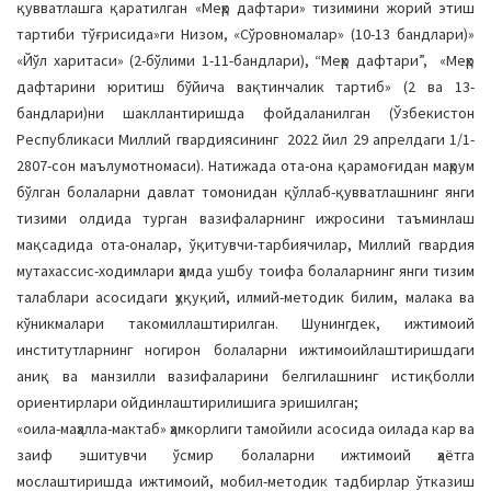
қувватлашга қаратилган «Меҳр дафтари» тизимини жорий этиш
тартиби тўғрисида»ги Низом, «Сўровномалар» (10-13 бандлари)»
«Йўл харитаси» (2-бўлими 1-11-бандлари), “Меҳр дафтари”, «Меҳр
дафтарини юритиш бўйича вақтинчалик тартиб» (2 ва 13-
бандлари)ни шакллантиришда фойдаланилган (Ўзбекистон
Республикаси Миллий гвардиясининг 2022 йил 29 апрелдаги 1/1-
2807-сон маълумотномаси). Натижада ота-она қарамоғидан маҳрум
бўлган болаларни давлат томонидан қўллаб-қувватлашнинг янги
тизими олдида турган вазифаларнинг ижросини таъминлаш
мақсадида ота-оналар, ўқитувчи-тарбиячилар, Миллий гвардия
мутахассис-ходимлари ҳамда ушбу тоифа болаларнинг янги тизим
талаблари асосидаги ҳуқуқий, илмий-методик билим, малака ва
кўникмалари такомиллаштирилган. Шунингдек, ижтимоий
институтларнинг ногирон болаларни ижтимоийлаштиришдаги
аниқ ва манзилли вазифаларини белгилашнинг истиқболли
ориентирлари ойдинлаштирилишига эришилган;
«оила-маҳалла-мактаб» ҳамкорлиги тамойили асосида оилада кар ва
заиф эшитувчи ўсмир болаларни ижтимоий ҳаётга
мослаштиришда ижтимоий, мобил-методик тадбирлар ўтказиш