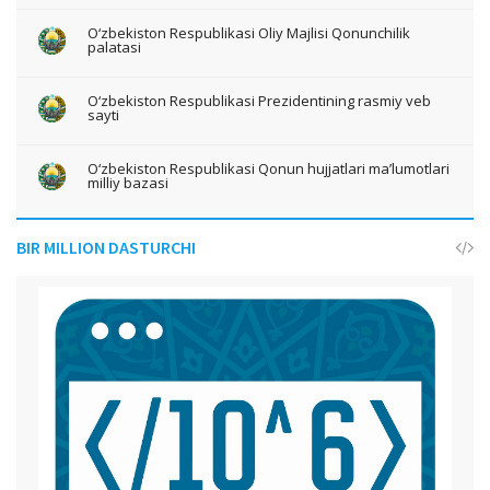
O‘zbekiston Respublikasi Oliy Majlisi Qonunchilik
palatasi
O‘zbekiston Respublikasi Prezidentining rasmiy veb
sayti
O‘zbekiston Respublikasi Qonun hujjatlari ma’lumotlari
milliy bazasi
BIR MILLION DASTURCHI