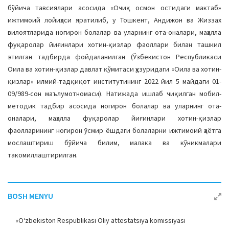
бўйича тавсиялари асосида «Очиқ осмон остидаги мактаб»
ижтимоий лойиҳаси яратилиб, у Тошкент, Андижон ва Жиззах
вилоятларида ногирон болалар ва уларнинг ота-оналари, маҳалла
фуқаролар йиғинлари хотин-қизлар фаоллари билан ташкил
этилган тадбирда фойдаланилган (Ўзбекистон Республикаси
Оила ва хотин-қизлар давлат қўмитаси ҳузуридаги «Оила ва хотин-
қизлар» илмий-тадқиқот институтининг 2022 йил 5 майдаги 01-
09/989-сон маълумотномаси). Натижада ишлаб чиқилган мобил-
методик тадбир асосида ногирон болалар ва уларнинг ота-
оналари, маҳалла фуқаролар йиғинлари хотин-қизлар
фаолларининг ногирон ўсмир ёшдаги болаларни ижтимоий ҳаётга
мослаштириш бўйича билим, малака ва кўникмалари
такомиллаштирилган.
BOSH MENYU
«O‘zbekiston Respublikasi Oliy attestatsiya komissiyasi