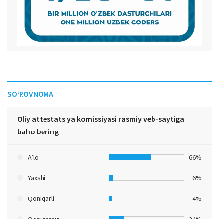
SO‘ROVNOMA
Oliy attestatsiya komissiyasi rasmiy veb-saytiga
baho bering
A’lo
66%
Yaxshi
6%
Qoniqarli
4%
Qoniqarsiz
24%