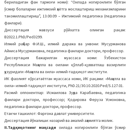
бериладиган фан тармоғи номи): “Оилада ногиронлиги бўлган
a
ўсмир болаларни ижтимоий ҳаётга мослаштириш механизмларини
t
такомиллаштириш”, 13.00.09 – Ижтимоий педагогика (педагогика
i
фанлари).
o
Диссертация мавзуси рўйхатга олинган рақам:
n
В2022.1.PhD/Ped3299.
Илмий раҳбар Ф.И.Ш., илмий даража ва унвони: Мусурманова
Айниса Мусурмановна, педагогика фанлари доктори, профессор.
Диссертация бажарилган муассаса номи: Ўзбекистон
Республикаси Маҳалла ва оилани қўллаб-қувватлаш вазирлиги
ҳузуридаги «Маҳалла ва оила» илмий-тадқиқот институти.
ИК фаолият кўрсатаётган муассаса номи, ИК рақами: «Маҳалла ва
оила» илмий-тадқиқот институти, PhD.21/30.10.2020.Ped/S.127.01.
Расмий оппонентлар: Исмаилова Зуҳра Карабаевна, педагогика
фанлари доктори, профессор; Қодирова Феруза Усмоновна,
педагогика фанлари доктори, профессор.
Етакчи ташкилот: Фарғона давлат университети.
Диссертация йўналиши: назарий ва амалий аҳамиятга молик.
II.Тадқиқотнинг мақсади
оилада ногиронлиги бўлган ўсмир