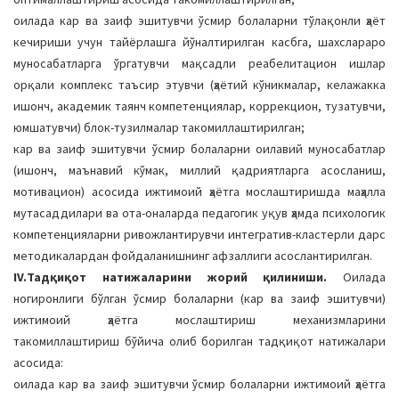
оилада кар ва заиф эшитувчи ўсмир болаларни тўлақонли ҳаёт
кечириши учун тайёрлашга йўналтирилган касбга, шахслараро
муносабатларга ўргатувчи мақсадли реабелитацион ишлар
орқали комплекс таъсир этувчи (ҳаётий кўникмалар, келажакка
ишонч, академик таянч компетенциялар, коррекцион, тузатувчи,
юмшатувчи) блок-тузилмалар такомиллаштирилган;
кар ва заиф эшитувчи ўсмир болаларни оилавий муносабатлар
(ишонч, маънавий кўмак, миллий қадриятларга асосланиш,
мотивацион) асосида ижтимоий ҳаётга мослаштиришда маҳалла
мутасаддилари ва ота-оналарда педагогик уқув ҳамда психологик
компетенцияларни ривожлантирувчи интегратив-кластерли дарс
методикалардан фойдаланишнинг афзаллиги асослантирилган.
IV.Тадқиқот натижаларини жорий қилиниши.
Оилада
ногиронлиги бўлган ўсмир болаларни (кар ва заиф эшитувчи)
ижтимоий ҳаётга мослаштириш механизмларини
такомиллаштириш бўйича олиб борилган тадқиқот натижалари
асосида:
оилада кар ва заиф эшитувчи ўсмир болаларни ижтимоий ҳаётга