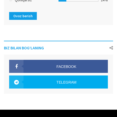
Ovoz berish
BIZ BILAN BOG‘LANING
FACEBOOK
OAK.UZ
TELEGRAM
OAK.UZ