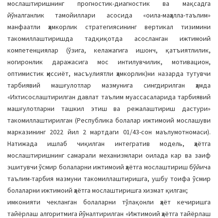
мослаштиришнинг прогностик-диагностик ва мақсадга
йўналганлик тамойиллари асосида «оила-маҳалла-таълим»
манфаатли ҳамкорлик стратегиясининг вертикал тизимини
такомиллаштиришда тадқиқотда асосланган ижтимоий
компетенциялар (ўзига, келажагига ишонч, қатъиятлилик,
ногиронлик даражасига мос интилувчилик, мотивацион,
оптимистик ҳиссиёт, масъулиятли ҳамкорлик)ни назарда тутувчи
тарбиявий машғулотлар мазмунига сингдирилган ҳамда
«Ихтисослаштирилган давлат таълим муассасаларида тарбиявий
машғулотларни ташкил этиш ва режалаштириш дастури»
такомиллаштирилган (Республика болалар ижтимоий мослашуви
марказининг 2022 йил 2 мартдаги 01/43-сон маълумотномаси).
Натижада ишлаб чиқилган интегратив модель, ҳаётга
мослаштиришнинг самарали механизмлари оилада кар ва заиф
эшитувчи ўсмир болаларни ижтимоий ҳаётга мослаштириш бўйича
таълим-тарбия мазмуни такомиллаштиришга, ушбу тоифа ўсмир
болаларни ижтимоий ҳаётга мослаштиришга хизмат қилган;
имконияти чекланган болаларни тўлақонли ҳаёт кечиришга
тайёрлаш алгоритмига йўналтирилган «Ижтимоий ҳаётга тайёрлаш