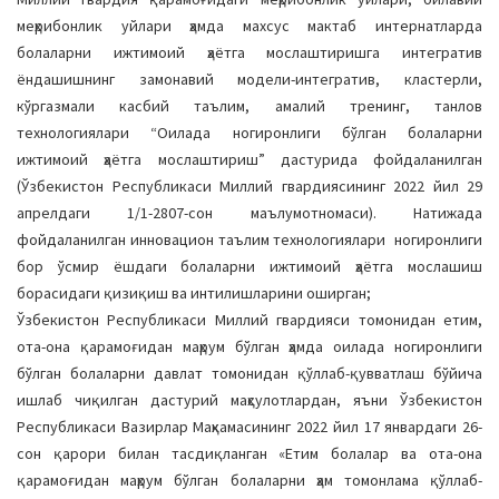
меҳрибонлик уйлари ҳамда махсус мактаб интернатларда
болаларни ижтимоий ҳаётга мослаштиришга интегратив
ёндашишнинг замонавий модели-интегратив, кластерли,
кўргазмали касбий таълим, амалий тренинг, танлов
технологиялари “Оилада ногиронлиги бўлган болаларни
ижтимоий ҳаётга мослаштириш” дастурида фойдаланилган
(Ўзбекистон Республикаси Миллий гвардиясининг 2022 йил 29
апрелдаги 1/1-2807-сон маълумотномаси). Натижада
фойдаланилган инновацион таълим технологиялари ногиронлиги
бор ўсмир ёшдаги болаларни ижтимоий ҳаётга мослашиш
борасидаги қизиқиш ва интилишларини оширган;
Ўзбекистон Республикаси Миллий гвардияси томонидан етим,
ота-она қарамоғидан маҳрум бўлган ҳамда оилада ногиронлиги
бўлган болаларни давлат томонидан қўллаб-қувватлаш бўйича
ишлаб чиқилган дастурий маҳсулотлардан, яъни Ўзбекистон
Республикаси Вазирлар Маҳкамасининг 2022 йил 17 январдаги 26-
сон қарори билан тасдиқланган «Етим болалар ва ота-она
қарамоғидан маҳрум бўлган болаларни ҳам томонлама қўллаб-