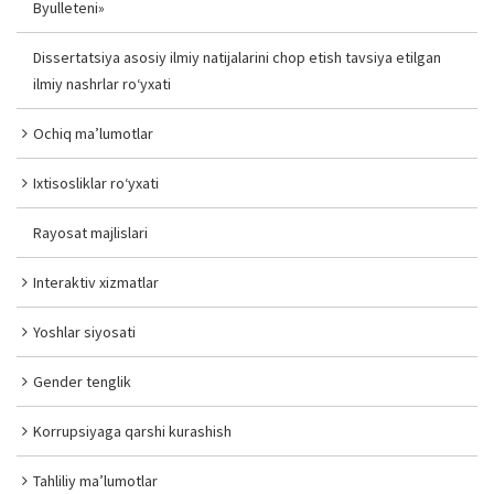
Byulleteni»
Dissertatsiya asosiy ilmiy natijalarini chop etish tavsiya etilgan
ilmiy nashrlar ro‘yxati
Ochiq ma’lumotlar
Ixtisosliklar ro‘yxati
Rayosat majlislari
Interaktiv xizmatlar
Yoshlar siyosati
Gender tenglik
Korrupsiyaga qarshi kurashish
Tahliliy ma’lumotlar