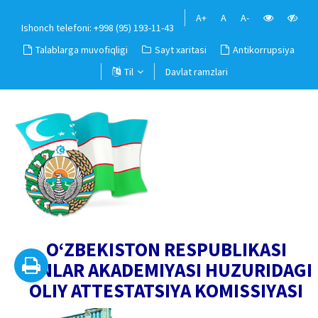
A+
A
A-
Ishonch telefoni: +998 (95) 193-11-43
Talablarga muvofiqligi
Sayt xaritasi
Antikorrupsiya
Til
Davlat ramzlari
O‘ZBEKISTON RESPUBLIKASI
FANLAR AKADEMIYASI HUZURIDAGI
OLIY ATTESTATSIYA KOMISSIYASI