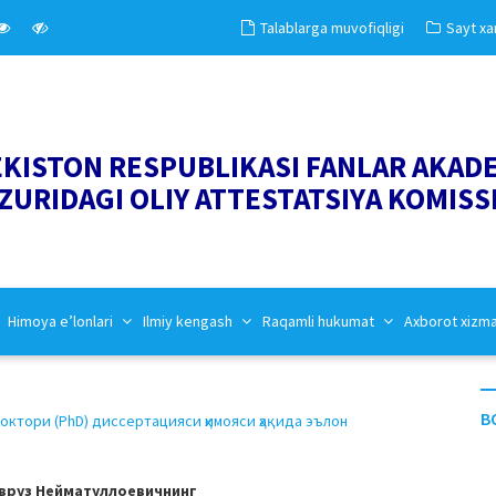
Talablarga muvofiqligi
Sayt xar
EKISTON RESPUBLIKASI FANLAR AKAD
ZURIDAGI OLIY ATTESTATSIYA KOMISS
Himoya e’lonlari
Ilmiy kengash
Raqamli hukumat
Axborot xizm
B
тори (PhD) диссертацияси ҳимояси ҳақида эълон
вруз Нейматуллоевичнинг