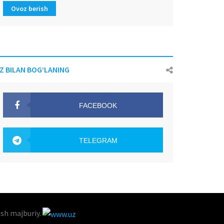
Ovoz berish
IZ BILAN BOG‘LANING
FACEBOOK
OAK.UZ
TELEGRAM
OAK.UZ
ish majburiy.