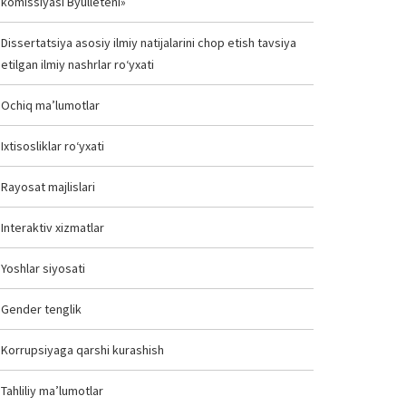
komissiyasi Byulleteni»
Dissertatsiya asosiy ilmiy natijalarini chop etish tavsiya
etilgan ilmiy nashrlar ro‘yxati
Ochiq ma’lumotlar
Ixtisosliklar ro‘yxati
Rayosat majlislari
Interaktiv xizmatlar
Yoshlar siyosati
Gender tenglik
Korrupsiyaga qarshi kurashish
Tahliliy ma’lumotlar