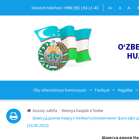
Ishonch telefoni: +998 (95) 193-11-43
A+
A
A-
O‘ZB
HU
Oliy attestatsiya komissiyasi
Faoliyat
Hujjatlar
Asosiy sahifa
Himoya haqida e’lonlar
Шамсуддинов Навруз Нейматуллоевичнинг фалсафа док
(16.08.2022)
Шамсуддинов На