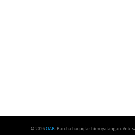
© 2026
OAK
. Barcha huquqlar himoyalangan. Veb-s