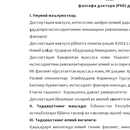
фалсафа доктори (PhD) ди
I. Умумий маълумотлар.
Диссертация мавзуси, ихтисослик шифри (илмий дара
ҳудудлари иқтисодиётининг инновацион ривожланиш и
фанлари).
Диссертация мавзуси рўйхатга олинган рақам: B2018.1.
Илмий раҳбар: Қодиров Абдурашид Мажидович, иқтис
Диссертация бажарилган муассаса номи: Тошкент
иқтисодиётини ривожлантиришнинг илмий асослари 
ИК фаолият кўрсатаётган муассаса номи, ИК рақами: Ург
Расмий оппонентлар: Эгамбердиев Фармонқул Турсу
Бахтиёр Нурматович, иқтисодиёт фанлари номзоди, д
Етакчи ташкилот: Қорақалпоқ давлат университети.
Диссертация йўналиши: назарий ва амалий аҳамиятга м
II. Тадқиқотнинг мақсади:
Ўзбекистон Республ
истиқболлари бўйича таклиф ва тавсиялар ишлаб чиқ
III. Тадқиқотнинг илмий янгилиги:
Қашқадарё вилоятида илмий техник фаолият, инн