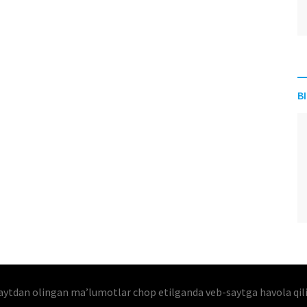
B
aytdan olingan maʼlumotlar chop etilganda veb-saytga havola qil