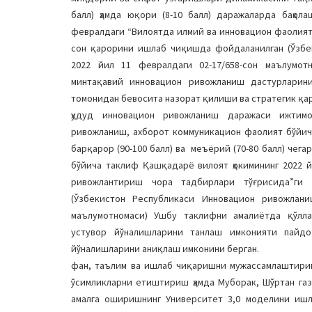
балл) ҳамда юқори (8-10 балл) даражаларда баҳол
февралдаги “Вилоятда илмий ва инновацион фаолият
cон қарорини ишлаб чиқишда фойдаланилган (Ўзбе
2022 йил 11 февралдаги 02-17/658-сон маълумо
минтақавий инновацион ривожланиш дастурларин
томонидан бевосита назорат қилиши ва стратегик қа
ҳудуд инновацион ривожланиш даражаси ижтим
ривожланиш, ахборот коммуникацион фаолият бўйича
барқарор (90-100 балл) ва меъёрий (70-80 балл) че
бўйича таклиф Қашқадарё вилоят ҳокимининг 2022 
ривожлантириш чора тадбирлари тўғрисида”ги 
(Ўзбекистон Республикаси Инновацион ривожлани
маълумотномаси) Ушбу таклифни амалиётда қўлл
устувор йўналишларини танлаш имконияти пайдо
йўналишларини аниқлаш имконини берган.
фан, таълим ва ишлаб чиқаришни мужассамлаштири
ўсимликларни етиштириш ҳамда Муборак, Шўртан га
амалга оширишнинг Университет 3,0 моделини ишл