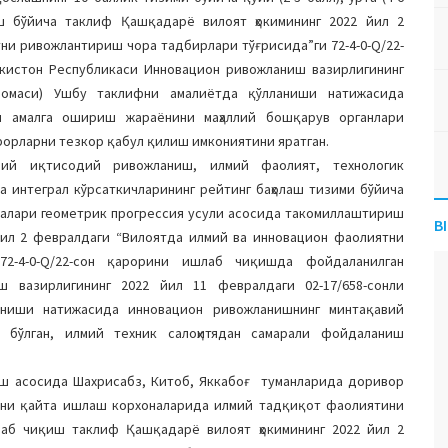
аш бўйича таклиф Қашқадарё вилоят ҳокимининг 2022 йил 2
ни ривожлантириш чора тадбирлари тўғрисида”ги 72-4-0-Q/22-
кистон Республикаси Инновацион ривожланиш вазирлигининг
тномаси) Ушбу таклифни амалиётда қўлланиши натижасида
и амалга ошириш жараёнини маҳаллий бошқарув органлари
рорларни тезкор қабул қилиш имкониятини яратган.
оий иқтисодий ривожланиш, илмий фаолият, технологик
 интеграл кўрсаткичларининг рейтинг баҳолаш тизими бўйича
гаралари геометрик прогрессия усули асосида такомиллаштириш
B
йил 2 февралдаги “Вилоятда илмий ва инновацион фаолиятни
72-4-0-Q/22-cон қарорини ишлаб чиқишда фойдаланилган
ш вазирлигининг 2022 йил 11 февралдаги 02-17/658-сонли
аниши натижасида инновацион ривожланишнинг минтақавий
 бўлган, илмий техник салоҳитядан самарали фойдаланиш
ш асосида Шахрисабз, Китоб, Яккабоғ туманларида доривор
зни қайта ишлаш корхоналарида илмий тадқиқот фаолиятини
аб чиқиш таклиф Қашқадарё вилоят ҳокимининг 2022 йил 2