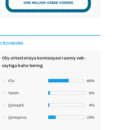
O‘ROVNOMA
Oliy attestatsiya komissiyasi rasmiy veb-
saytiga baho bering
A’lo
66%
Yaxshi
6%
Qoniqarli
4%
Qoniqarsiz
24%