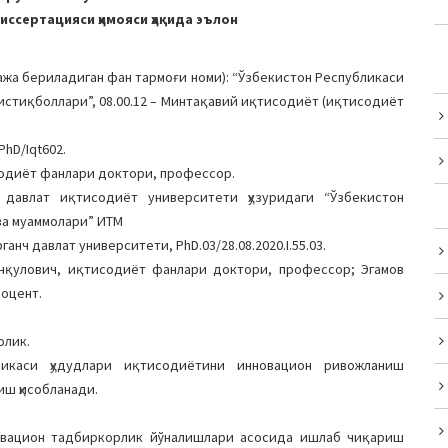
ссертацияси ҳимояси ҳақида эълон
жа бериладиган фан тармоғи номи): “Ўзбекистон Республикаси
стиқболлари”, 08.00.12 – Минтақавий иқтисодиёт (иқтисодиёт
PhD/Iqt602.
одиёт фанлари доктори, профессор.
 давлат иқтисодиёт университети ҳузуридаги “Ўзбекистон
ва муаммолари” ИТМ
анч давлат университети, PhD.03/28.08.2020.I.55.03.
нқулович, иқтиcодиёт фанлари доктори, профессор; Эгамов
оцент.
олик.
икаси ҳудудлари иқтисодиётини инновацион ривожланиш
иш ҳиcобланади.
овацион тадбиркорлик йўналишлари асосида ишлаб чиқариш