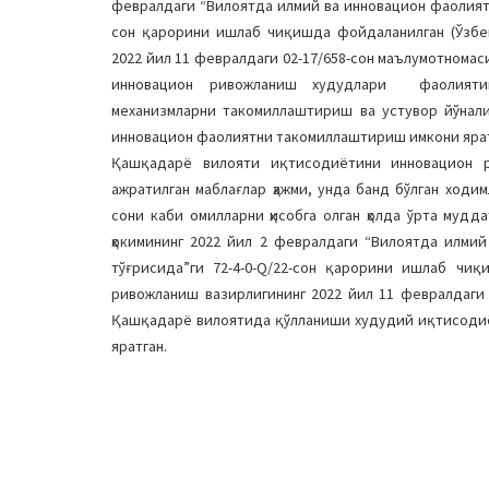
февралдаги “Вилоятда илмий ва инновацион фаолият
cон қарорини ишлаб чиқишда фойдаланилган (Ўзбе
2022 йил 11 февралдаги 02-17/658-сон маълумотном
инновацион ривожланиш худудлари фаолиятин
механизмларни такомиллаштириш ва устувор йўнал
инновацион фаолиятни такомиллаштириш имкони ярат
Қашқадарё вилояти иқтисодиётини инновацион р
ажратилган маблағлар ҳажми, унда банд бўлган ход
сони каби омилларни ҳисобга олган ҳолда ўрта муд
ҳокимининг 2022 йил 2 февралдаги “Вилоятда илми
тўғрисида”ги 72-4-0-Q/22-cон қарорини ишлаб чиқ
ривожланиш вазирлигининг 2022 йил 11 февралдаги 
Қашқадарё вилоятида қўлланиши худудий иқтисоди
яратган.