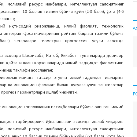
и, молиявий ресурс манбалари, интеллектуал салоҳиятнинг
лашнинг 10 баллик тизими бўйича қуйи (2-3 балл), ўрта (4-6
сланган;
оий иқтисодий ривожланиш, илмий фаолият, технологик
Y
 интеграл кўрсаткичларининг рейтинг баҳолаш тизими бўйича
алл) чегаралари геометрик прогрессия усули асосида
ш асосида Шахрисабз, Китоб, Яккабоғ туманларида доривор
зни қайта ишлаш корхоналарида илмий тадқиқот фаолиятини
 чиқиш таклифи асосланган;
ивожлантиришга таъсир этувчи илмий-тадқиқот ишларига
имлар ва инновацион фаолият билан шуғулланувчи ташкилотлар
ли прогноз параметрлари ишлаб чиқилган.
F
г инновацион ривожланиш истиқболлари бўйича олинган илмий
овацион тадбиркорлик йўналишлари асосида ишлаб чиқариш
и, молиявий ресурс манбалари, интеллектуал салоҳиятнинг
лашнинг 10 баллик тизими бўйича қуйи (2-3 балл), ўрта (4-6