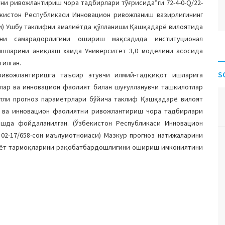
ни ривожлантириш чора тадбирлари тўғрисида”ги 72-4-0-Q/22-
кистон Республикаси Инновацион ривожланиш вазирлигининг
аси) Ушбу таклифни амалиётда қўлланиши Қашқадарё вилоятида
и самарадорлигини ошириш мақсадида институционал
ишларини аниқлаш хамда Университет 3,0 моделини асосида
илган.
S
ивожлантиришга таъсир этувчи илмий-тадқиқот ишларига
имлар ва инновацион фаолият билан шуғулланувчи ташкилотлар
датли прогноз параметрлари бўйича таклиф Қашқадарё вилоят
й ва инновацион фаолиятни ривожлантириш чора тадбирлари
ишда фойдаланилган. (Ўзбекистон Республикаси Инновацион
02-17/658-сон маълумотномаси) Мазкур прогноз натижаларини
ёт тармоқларини рақобатбардошлигини ошириш имкониятини