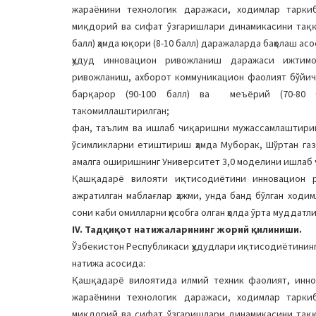
жараёнини технологик даражаси, ходимлар таркиб
миқдорий ва сифат ўзгаришлари динамикасини таққос
балл) ҳамда юқори (8-10 балл) даражаларда баҳолаш асо
ҳудуд инновацион ривожланиш даражаси ижтим
ривожланиш, ахборот коммуникацион фаолият бўйича
барқарор (90-100 балл) ва меъёрий (70-80 б
такомиллаштирилган;
фан, таълим ва ишлаб чиқаришни мужассамлаштири
ўсимликларни етиштириш ҳамда Муборак, Шўртан га
амалга оширишнинг Университет 3,0 моделини ишлаб
Қашқадарё вилояти иқтисодиётини инновацион р
ажратилган маблағлар ҳажми, унда банд бўлган ход
сони каби омилларни ҳисобга олган ҳолда ўрта муддат
IV. Тадқиқот натижаларининг жорий қилиниши.
Ўзбекистон Республикаси ҳудудлари иқтисодиётинин
натижа асосида:
Қашқадарё вилоятида илмий техник фаолият, инн
жараёнини технологик даражаси, ходимлар таркиб
миқдорий ва сифат ўзгаришлари динамикасини таққос