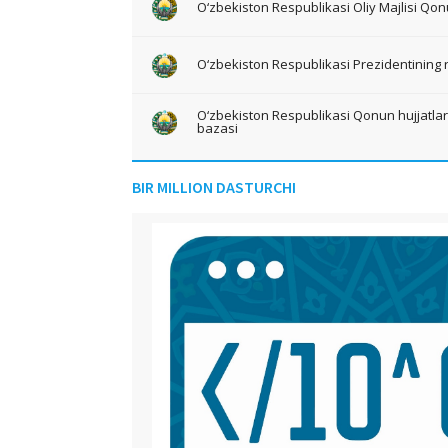
O‘zbekiston Respublikasi Oliy Majlisi Qon
O‘zbekiston Respublikasi Prezidentining 
O‘zbekiston Respublikasi Qonun hujjatlari 
bazasi
BIR MILLION DASTURCHI