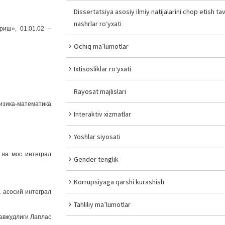
Dissertatsiya asosiy ilmiy natijalarini chop etish tav
nashrlar ro‘yxati
иш», 01.01.02 –
Ochiq ma’lumotlar
Ixtisosliklar ro‘yxati
Rayosat majlislari
изика-математика
Interaktiv xizmatlar
Yoshlar siyosati
 ва мос интеграл
Gender tenglik
Korrupsiyaga qarshi kurashish
 асосий интеграл
Tahliliy ma’lumotlar
мавжудлиги Лаплас