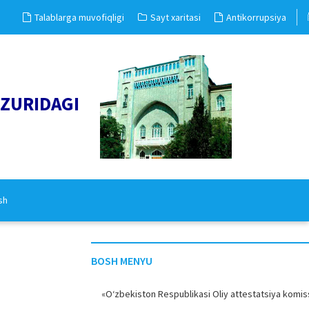
Talablarga muvofiqligi
Sayt xaritasi
Antikorrupsiya
UZURIDAGI
sh
BOSH MENYU
«O‘zbekiston Respublikasi Oliy attestatsiya komiss