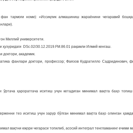
 фан тармоғи номи): «Иссиқлик алмашиниш жараёнини чегаравий бошқар
нлари).
тон Миллий университети.
и ҳузуридаги DSc.02/30.12.2019.FM.86.01 рақамли Илмий кенгаш.
 доктори, академик.
атика фанлари доктори, профессор; Фаязов Кудратилло Садридинович, ф
 ўртача ҳароратгача иситиш учун кетадиган минимал вақтга баҳо топиш
ерженни тез иситиш учун зарур бўлган минимал вақтга баҳо олинган ҳамда
нимал вақтни юқори чегараси топилиб, асосий интеграл тенгламанинг ечими 