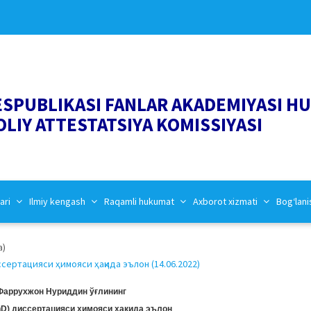
ESPUBLIKASI FANLAR AKADEMIYASI H
OLIY ATTESTATSIYA KOMISSIYASI
ari
Ilmiy kengash
Raqamli hukumat
Axborot xizmati
Bog‘lani
a)
ертацияси ҳимояси ҳақида эълон (14.06.2022)
Фаррухжон Нуриддин ўғлининг
D) диссертацияси ҳимояси ҳақида эълон