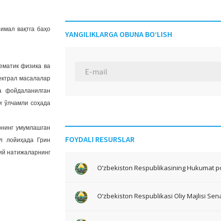
имал вақтга баҳо
YANGILIKLARGA OBUNA BO‘LISH
ематик физика ва
ектрал масалалар
а фойдаланилган
и ўлчамли соҳада
рнинг умумлашган
FOYDALI RESURSLAR
л лойиҳада Грин
ий натижаларнинг
O‘zbekiston Respublikasining Hukumat po
O‘zbekiston Respublikasi Oliy Majlisi Sena