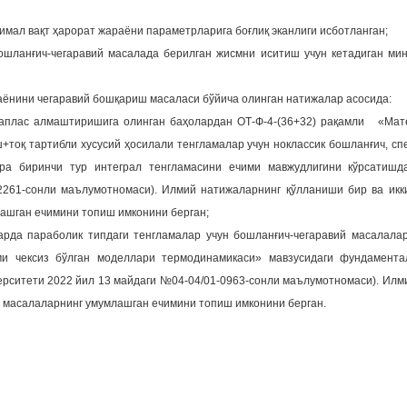
нимал вақт ҳарорат жараёни параметрларига боғлиқ эканлиги исботланган;
ошланғич-чегаравий масалада берилган жисмни иситиш учун кетадиган мин
нини чегаравий бошқариш масаласи бўйича олинган натижалар асосида:
 Лаплас алмаштиришига олинган баҳолардан ОТ-Ф-4-(36+32) рақамли «Мат
тоқ тартибли хусусий ҳосилали тенгламалар учун ноклассик бошланғич, сп
рра биринчи тур интеграл тенгламасини ечими мавжудлигини кўрсатишд
2261-сонли маълумотномаси). Илмий натижаларнинг қўлланиши бир ва икк
лашган ечимини топиш имконини берган;
ларда параболик типдаги тенгламалар учун бошланғич-чегаравий масалала
ми чексиз бўлган моделлари термодинамикаси» мавзусидаги фундамента
ерситети 2022 йил 13 майдаги №04-04/01-0963-сонли маълумотномаси). Илм
и масалаларнинг умумлашган ечимини топиш имконини берган.