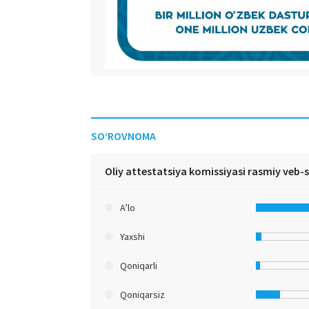
SO‘ROVNOMA
Oliy attestatsiya komissiyasi rasmiy veb-
A’lo
Yaxshi
Qoniqarli
Qoniqarsiz