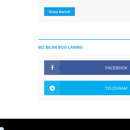
Ovoz berish
BIZ BILAN BOG‘LANING
FACEBOOK
OAK.UZ
TELEGRAM
OAK.UZ