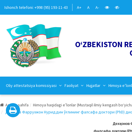
Ishonch telefoni: +998 (95) 193-11-43
A+
A
A-
O‘ZBEKISTON R
Oliy attestatsiya komissiyasi
Faoliyat
Hujjatlar
Himoya e’lonl
Asosiy sahifa
Himoya haqidagi e’lonlar (Mustaqil ilmiy kengash bo‘yich
Дехқонов Фаррухжон Нуриддин ўғлининг фалсафа доктори (PhD) дисс
Дехқонов 
фалсафа доктори (Ph