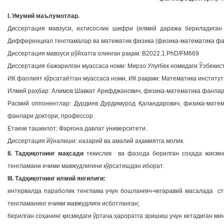
I. Умумий маълумотлар.
Диссертация мавзуси, ихтисослик шифри (илмий даража бериладиган
Дифференциал тенгламалар ва математик физика (физика-математика фа
Диссертация мавзуси рўйхатга олинган рақам: В2022.1.PhD/FM669
Диссертация бажарилган муассаса номи: Мирзо Улуғбек номидаги Ўзбекис
ИК фаолият кўрсатаётган муассаса номи, ИК рақами: Математика институт
Илмий раҳбар: Алимов Шавкат Арифджанович, физика-математика фанлари
Расмий оппонентлар: Дурдиев Дурдимурод Қаландарович, физика-матем
фанлари доктори, профессор.
Етакчи ташкилот: Фарғона давлат университети.
Диссертация йўналиши: назарий ва амалий аҳамиятга молик.
II. Тадқиқотнинг мақсади
текислик ва фазода берилган соҳада жисмни
тенгламани ечими мавжудлигини кўрсатишдан иборат.
III. Тадқиқотнинг илмий янгилиги:
интервалда параболик тенглама учун бошланғич-чегаравий масалада ст
тенгламанинг ечими мавжудлиги исботланган;
берилган соҳанинг қисмидаги ўртача ҳароратга эришиш учун кетадиган ми