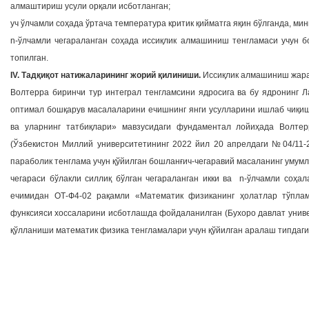
алмаштириш усули орқали исботланган;
уч ўлчамли соҳада ўртача температура критик қийматга яқин бўлганда, ми
n-ўлчамли чегараланган соҳада иссиқлик алмашиниш тенгламаси учун б
топилган.
IV. Тадқиқот натижаларининг жорий қилиниши.
Иссиқлик алмашиниш жараё
Волтерра биринчи тур интеграл тенгламсини ядросига ва бу ядронинг
оптимал бошқарув масалаларини ечишнинг янги усулларини ишлаб чиқиш+
ва уларнинг татбиқлари» мавзусидаги фундаментал лойиҳада Волте
(Ўзбекистон Миллий университетининг 2022 йил 20 апрелдаги №04/11-
параболик тенглама учун қўйилган бошланғич-чегаравий масаланинг умум
чегараси бўлакли силлиқ бўлган чегараланган икки ва n-ўлчамли соҳа
ечимидан ОТ-Ф4-02 рақамли «Математик физиканинг ҳолатлар тўпла
функсияси хоссаларини исботлашда фойдаланилган (Бухоро давлат унив
қўлланиши математик физика тенгламалари учун қўйилган аралаш типдаг