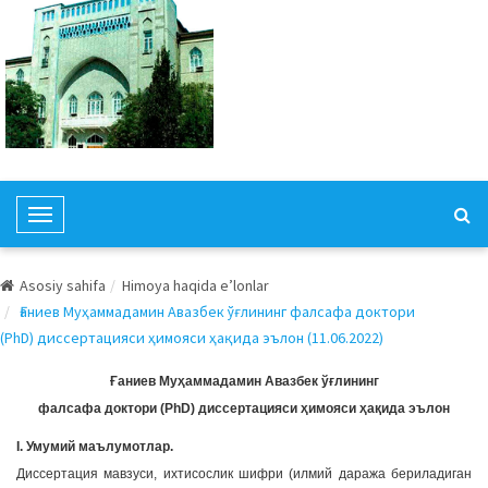
T
o
g
Asosiy sahifa
Himoya haqida e’lonlar
g
Ғаниев Муҳаммадамин Авазбек ўғлининг фалсафа доктори
l
(PhD) диссертацияси ҳимояси ҳақида эълон (11.06.2022)
e
N
Ғаниев Муҳаммадамин Авазбек ўғлининг
a
фалсафа доктори (PhD) диссертацияси ҳимояси ҳақида эълон
v
I. Умумий маълумотлар.
i
Диссертация мавзуси, ихтисослик шифри (илмий даража бериладиган
g