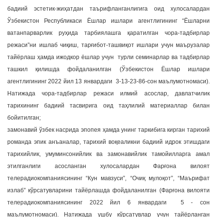
бадиий эстетик-жиҳатдан таърифланганлигига оид хулосалардан
Ўзбекистон Республикаси Ёшлар ишлари агентлигининг “Ёшларни
ватанпарварлик руҳида тарбиялашга қаратилган чора-тадбирлар
режаси”ни ишлаб чиқиш, тарғибот-ташвиқот ишлари учун маърузалар
тайёрлаш ҳамда ижодкор ёшлар учун турли семинарлар ва тадбирлар
ташкил қилишда фойдаланилган (Ўзбекистон Ёшлар ишлари
агентлигининг 2022 йил 13 январдаги 3-13-23-86-сон маълумотномаси).
Натижада чора-тадбирлар режаси илмий асослар, давлатчилик
тарихининг бадиий тасвирига оид таҳлилий материаллар билан
бойитилган;
замонавий ўзбек насрида эпопея ҳамда унинг таркибига кирган тарихий
романда эпик анъаналар, тарихий воқеаликни бадиий идрок этишдаги
тарихийлик, умуминсонийлик ва замонавийлик тамойилларга амал
этилганлиги асосланган хулосалардан Фарғона вилоят
телерадиокомпаниясининг “Кун мавзуси”, “Очиқ мулоқот”, “Маърифат
излаб” кўрсатувларини тайёрлашда фойдаланилган (Фарғона вилояти
телерадиокомпаниясининг 2022 йил 6 январдаги 5 - сон
маълумотномаси). Натижада ушбу кўрсатувлар учун тайёрланган