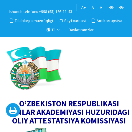
A+
A
A-
Ishonch telefoni: +998 (95) 193-11-43
Talablarga muvofiqligi
Sayt xaritasi
Antikorrupsiya
Til
Davlat ramzlari
O‘ZBEKISTON RESPUBLIKASI
FANLAR AKADEMIYASI HUZURIDAGI
OLIY ATTESTATSIYA KOMISSIYASI