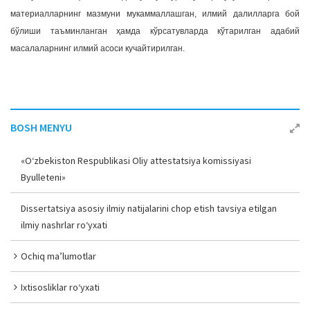
материалларнинг мазмуни мукаммаллашган, илмий далилларга бой
бўлиши таъминланган ҳамда кўрсатувларда кўтарилган адабий
масалаларнинг илмий асоси кучайтирилган.
BOSH MENYU
«O‘zbekiston Respublikasi Oliy attestatsiya komissiyasi
Byulleteni»
Dissertatsiya asosiy ilmiy natijalarini chop etish tavsiya etilgan
ilmiy nashrlar ro‘yxati
Ochiq ma’lumotlar
Ixtisosliklar ro‘yxati