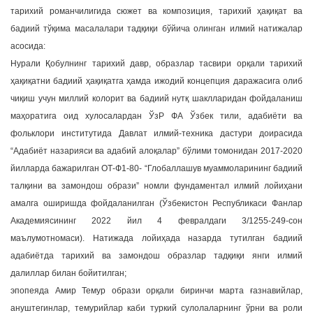
тарихий романчилигида сюжет ва композиция, тарихий ҳақиқат ва
бадиий тўқима масалалари тадқиқи бўйича олинган илмий натижалар
асосида:
Нурали Қобулнинг тарихий давр, образлар тасвири орқали тарихий
ҳақиқатни бадиий ҳақиқатга ҳамда ижодий концепция даражасига олиб
чиқиш учун миллий колорит ва бадиий нутқ шаклларидан фойдаланиш
маҳоратига оид хулосалардан ЎзР ФА Ўзбек тили, адабиёти ва
фольклори институтида Давлат илмий-техника дастури доирасида
“Адабиёт назарияси ва адабий алоқалар” бўлими томонидан 2017-2020
йилларда бажарилган ОТ-Ф1-80- “Глобаллашув муаммоларининг бадиий
талқини ва замондош образи” номли фундаментал илмий лойиҳани
амалга оширишда фойдаланилган (Ўзбекистон Республикаси Фанлар
Академиясининг 2022 йил 4 февралдаги 3/1255-249-сон
маълумотномаси). Натижада лойиҳада назарда тутилган бадиий
адабиётда тарихий ва замондош образлар тадқиқи янги илмий
далиллар билан бойитилган;
эпопеяда Амир Темур образи орқали биринчи марта ғазнавийлар,
ануштегинлар, темурийлар каби туркий сулолаларнинг ўрни ва роли