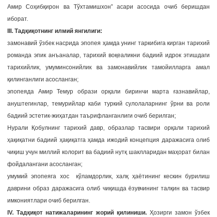
Амир Соҳибқирон ва Тўхтамишхон” асари асосида очиб беришдан
иборат.
III. Тадқиқотнинг илмий янгилиги:
замонавий ўзбек насрида эпопея ҳамда унинг таркибига кирган тарихий
романда эпик анъаналар, тарихий воқеаликни бадиий идрок этишдаги
тарихийлик, умуминсонийлик ва замонавийлик тамойилларга амал
қилинганлиги асосланган;
эпопеяда Амир Темур образи орқали биринчи марта ғазнавийлар,
ануштегинлар, темурийлар каби туркий сулолаларнинг ўрни ва роли
бадиий эстетик-жиҳатдан таърифланганлиги очиб берилган;
Нурали Қобулнинг тарихий давр, образлар тасвири орқали тарихий
ҳақиқатни бадиий ҳақиқатга ҳамда ижодий концепция даражасига олиб
чиқиш учун миллий колорит ва бадиий нутқ шаклларидан маҳорат билан
фойдалангани асосланган;
умумий эпопеяга хос кўламдорлик, халқ ҳаётининг кескин бурилиш
даврини образ даражасига олиб чиқишда ёзувчининг талқин ва тасвир
имкониятлари очиб берилган.
IV. Тадқиқот натижаларининг жорий қилиниши.
Ҳозирги замон ўзбек