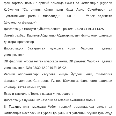
фан тармоғи номи): “Тарихий романда сюжет ва композиция (Нурали
a
Қобулнинг “Султоннинг сўнгги куни ёхуд Амир Соҳибқирон ва
t
Тўхтамишхон” романи мисолида)” 10.00.02¬ – Ўзбек адабиёти
i
(филология фанлари).
o
n
Диссертация мавзуси рўйхатга олинган рақам: B2020.4.PhD/Fil1425.
Илмий раҳбар: Касимов Абдугапир Абдикаримович, филология фанлари
доктори, профессор.
Диссертация бажарилган муассаса номи: Фарғона давлат
университети.
ИК фаолият кўрсатаётган муассаса номи, ИК рақами: Фарғона давлат
университети, DSc.03/30.12.2019.Fil.05.02.
Расмий оппонентлар: Расулова Умида Йўлдош қизи, филология
фанлари доктори; Сатторова Гулноз Юнусовна, филология фанлари
номзоди, катта илмий ходим.
Етакчи ташкилот: Термиз давлат университети.
Диссертация йўналиши: назарий ва амалий аҳамиятга молик.
II. Тадқиқотнинг мақсади
ўзбек тарихий романларида сюжет ва
композиция масаласини Нурали Қобулнинг “Султоннинг сўнгги куни ёхуд