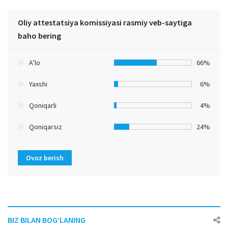
Oliy attestatsiya komissiyasi rasmiy veb-saytiga
baho bering
A’lo
66%
Yaxshi
6%
Qoniqarli
4%
Qoniqarsiz
24%
Ovoz berish
BIZ BILAN BOG‘LANING