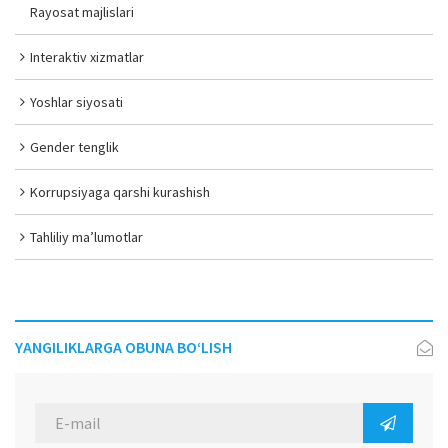
Rayosat majlislari
Interaktiv xizmatlar
Yoshlar siyosati
Gender tenglik
Korrupsiyaga qarshi kurashish
Tahliliy ma’lumotlar
YANGILIKLARGA OBUNA BO‘LISH