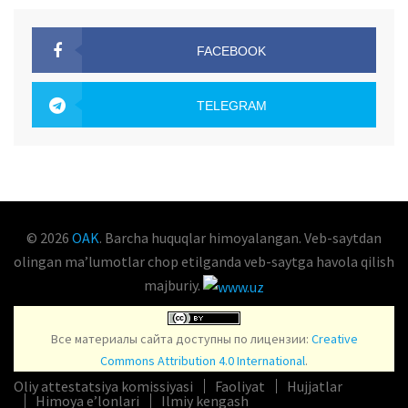
FACEBOOK
OAK.UZ
TELEGRAM
OAK.UZ
© 2026
OAK
. Barcha huquqlar himoyalangan. Veb-saytdan
olingan maʼlumotlar chop etilganda veb-saytga havola qilish
majburiy.
Все материалы сайта доступны по лицензии:
Creative
Commons Attribution 4.0 International
.
Oliy attestatsiya komissiyasi
Faoliyat
Hujjatlar
Himoya e’lonlari
Ilmiy kengash