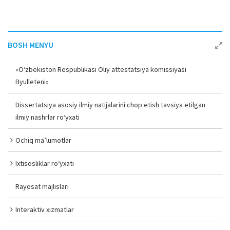
BOSH MENYU
«O‘zbekiston Respublikasi Oliy attestatsiya komissiyasi
Byulleteni»
Dissertatsiya asosiy ilmiy natijalarini chop etish tavsiya etilgan
ilmiy nashrlar ro‘yxati
Ochiq ma’lumotlar
Ixtisosliklar ro‘yxati
Rayosat majlislari
Interaktiv xizmatlar