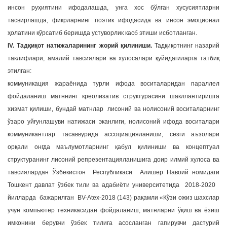
инсон руҳиятини ифодалашда, унга хос бўлган хусусиятларни
тасвирлашда, фикрларнинг поэтик ифодасида ва инсон эмоционал
ҳолатини кўрсатиб беришда устуворлик касб этиши исботланган.
IV. Тадқиқот натижаларининг жорий қилиниши.
Тадқиқотнинг назарий
таклифлари, амалий тавсиялари ва хулосалари қуйидагиларга татбиқ
этилган:
коммуникация жараёнида турли ифода воситаларидан параллел
фойдаланиш матннинг креолизатив структурасини шакллантиришга
хизмат қилиши, бундай матнлар лисоний ва нолисоний воситаларнинг
ўзаро уйғунлашуви натижаси эканлиги, нолисоний ифода воситалари
коммуникантлар тасаввурида ассоциацияланиши, сезги аъзолари
орқали онгда маълумотларнинг қабул қилиниши ва концептуал
структуранинг лисоний репрезентацияланишига доир илмий хулоса ва
тавсиялардан Ўзбекистон Республикаси Алишер Навоий номидаги
Тошкент давлат ўзбек тили ва адабиёти университетида 2018-2020
йилларда бажарилган BV-Atex-2018 (143) рақамли «Кўзи ожиз шахслар
учун компьютер техникасидан фойдаланиш, матнларни ўқиш ва ёзиш
имконини берувчи ўзбек тилига асосланган гапирувчи дастурий