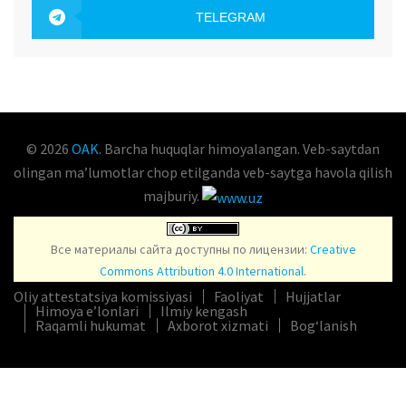
TELEGRAM
OAK.UZ
© 2026
OAK
. Barcha huquqlar himoyalangan. Veb-saytdan
olingan maʼlumotlar chop etilganda veb-saytga havola qilish
majburiy.
Все материалы сайта доступны по лицензии:
Creative
Commons Attribution 4.0 International
.
Oliy attestatsiya komissiyasi
Faoliyat
Hujjatlar
Himoya e’lonlari
Ilmiy kengash
Raqamli hukumat
Axborot xizmati
Bog‘lanish