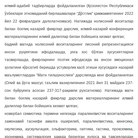
илмий-адабий тадбирларда фойдаланилган (Қозоғистон Республикаси
ўзбеклари этномаданий бирлашмалари “Дўстлик” ҳамжамиятининг 2022
йил 22 февралдаги далолатномаси). Натижада нолисоний воситалар
билан боғлиқ назарий фикрлар дарслик, илмий-назарий конференция
материалларининг илмий далиллар билан бойишига хизмат қилган;
бадиий матнда нолисоний воситаларнинг лисоний репрезентацияси
инсон руҳиятини ифодалашда, унга хос бўлган хусусиятларни
тасвирлашда, фикрларнинг поэтик ифодасида ва инсон эмоционал
ҳолатини кўрсатиб беришда устуворлик касб этиши хусусидаги назарий
маълумотлардан “Матн тилшунослиги” дарслигида кенг фойдаланилган
(Олий ва ўрта махсус таълим вазирлигининг 2021 йил 31 майдаги 237-
сон буйруғига асосан 237-317-рақамли рухсатнома). Натижада матн
билан боғлиқ назарий фикрлар дарслик материалларининг илмий
далиллар билан бойишига хизмат қилган;
новербал семиотика термини негизида паралингвистик воситаларнинг
замонавий таснифи амалга оширилиб, паралингвистика, кинесика,
окулесика, аускультация, ольфакторика, гаптика, гастика, проксемика,
хронемика, системалогия ҳақида берилган хулоса ва тавсиялардан