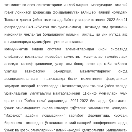
таъминот ва овоз синтезаторини ишлаб чиқиш» мавзусидаги амалий
грант лойиҳаси доирасида фойдаланилган (Алишер Навоий номидаги
Тошкент давлат ўзбек тили ва адабиёти университетининг 2022 йил 11
февралдаги 04/1–252-сон маълумотномаси). Натижада ҳид феномени
имконияти чекланган болаларнинг оламни англаш ва уни нутқда акс
эттиришларида муҳим ўрин тутиши аниқланган;
коммуникатив ёндош система элементларидан бири сифатида
ольфактор воситалар новербал семиотик тушунчалар тамойиллари
асосида тасниф қилиниши, улар ҳам бошқа сезгилар каби ахборот
узатиш вазифасини бажариши, маълумотларнинг онгда
ассоциацияланиши натижасида белги моҳиятининг фарқланиши
ҳақидаги назарий тавсиялардан Қозоғистондаги таълим ўзбек тилида
ўқитиладиган умумтаълим мактабларининг 11-синф ўқувчилари учун
яратилган “Ўзбек тили” дарслигида, 2021-2022 йилларда Қозоғистон
ўзбек этномаданият бирлашмалари “Дўстлик” ҳамжамияти қошидаги
“Ижодкор” адабий уюшмасининг тарғибот фаолиятида, хусусан,
бирлашма томонидан ўтказилган илмий-назарий конференцияларда,
ўзбек ва қозоқ олимларининг илмий-ижодий ҳамкорлигига бағишланган