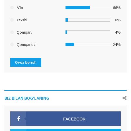
A’lo
66%
Yaxshi
6%
Qoniqarli
4%
Qoniqarsiz
24%
Ovoz berish
BIZ BILAN BOG‘LANING
FACEBOOK
OAK.UZ