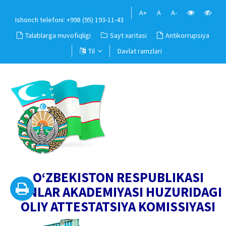
A+
A
A-
Ishonch telefoni: +998 (95) 193-11-43
Talablarga muvofiqligi
Sayt xaritasi
Antikorrupsiya
Til
Davlat ramzlari
O‘ZBEKISTON RESPUBLIKASI
FANLAR AKADEMIYASI HUZURIDAGI
OLIY ATTESTATSIYA KOMISSIYASI