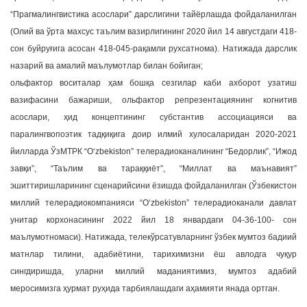
“Прагмалингвистика асослари” дарслигини тайёрлашда фойдаланилган
(Олий ва ўрта махсус таълим вазирлигининг 2020 йил 14 августдаги 418-
сон буйруғига асосан 418-045-рақамли рухсатнома). Натижада дарслик
назарий ва амалий маълумотлар билан бойиган;
ольфактор воситалар ҳам бошқа сезгилар каби ахборот узатиш
вазифасини бажариши, ольфактор репрезентациянинг когнитив
асослари, ҳид концептининг субстантив ассоциацияси ва
паралингвопоэтик тадқиқига доир илмий хулосаларидан 2020-2021
йилларда ЎзМТРК “O‘zbekiston” телерадиоканалининг “Бедорлик”, “Ижод
завқи”, “Таълим ва тараққиёт”, “Миллат ва маънавият”
эшиттиришларининг сценарийсини ёзишда фойдаланилган (Ўзбекистон
миллий телерадиокомпанияси “O‘zbekiston” телерадиоканали давлат
унитар корхонасининг 2022 йил 18 январдаги 04-36-100- сон
маълумотномаси). Натижада, телекўрсатувларнинг ўзбек мумтоз бадиий
матнлар тилини, адабиётини, тарихимизни ёш авлодга чуқур
сингдиришда, уларни миллий маданиятимиз, мумтоз адабий
меросимизга ҳурмат руҳида тарбиялашдаги аҳамияти янада ортган.