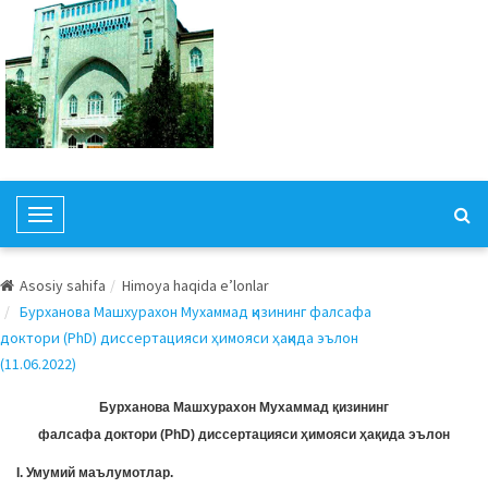
T
o
g
Asosiy sahifa
Himoya haqida e’lonlar
g
Бурханова Машхурахон Мухаммад қизининг фалсафа
l
доктори (PhD) диссертацияси ҳимояси ҳақида эълон
e
(11.06.2022)
N
a
Бурханова Машхурахон Мухаммад қизининг
v
фалсафа доктори (PhD) диссертацияси ҳимояси ҳақида эълон
i
I. Умумий маълумотлар.
g