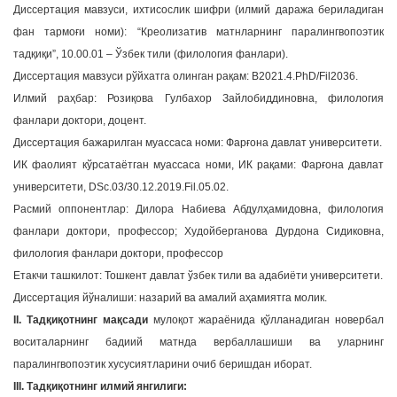
Диссертация мавзуси, ихтисослик шифри (илмий даража бериладиган
a
фан тармоғи номи): “Креолизатив матнларнинг паралингвопоэтик
t
тадқиқи”, 10.00.01 – Ўзбек тили (филология фанлари).
i
Диссертация мавзуси рўйхатга олинган рақам: B2021.4.PhD/Fil2036.
o
Илмий раҳбар: Розиқова Гулбахор Зайлобиддиновна, филология
n
фанлари доктори, доцент.
Диссертация бажарилган муассаса номи: Фарғона давлат университети.
ИК фаолият кўрсатаётган муассаса номи, ИК рақами: Фарғона давлат
университети, DSc.03/30.12.2019.Fil.05.02.
Расмий оппонентлар: Дилора Набиева Абдулҳамидовна, филология
фанлари доктори, профессор; Худойберганова Дурдона Сидиковна,
филология фанлари доктори, профессор
Етакчи ташкилот: Тошкент давлат ўзбек тили ва адабиёти университети.
Диссертация йўналиши: назарий ва амалий аҳамиятга молик.
II. Тадқиқотнинг мақсади
мулоқот жараёнида қўлланадиган новербал
воситаларнинг бадиий матнда вербаллашиши ва уларнинг
паралингвопоэтик хусусиятларини очиб беришдан иборат.
III. Тадқиқотнинг илмий янгилиги: