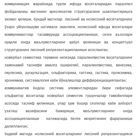
коммуникация жараёнида турли ифода воситаларидан параллел
фойдаланиш матннинг креолизатив структурасини шакллантиришга
хизмат қилиши, бундай матнлар лисоний ва нолисоний воситаларнинг
ўзаро уйғунлашуви натижаси эканлиги, нолисоний ифода воситалари
коммуникантлар тасаввурида ассоциацияланиши, сезги аъзолари
орқали онгда маълумотларнинг қабул қилиниши ва концептуал
структуранинг лисоний репрезентацияланиши асосланган;
новербал семиотика термини негизида паралингвистик воситаларнинг
замонавий таснифи амалга оширилиб, паралингвистика, кинесика,
окулесика, аускультация, ольфакторика, гаптика, гастика, проксемика,
хронемика, системалогия каби йўналишлар дифференциацияланган;
коммуникатив ёндош система элементларидан бири сифатида
ольфактор воситалар новербал семиотик тушунчалар тамойиллари
асосида тасниф қилиниши, улар ҳам бошқа сезгилар каби ахборот
узатиш вазифасини бажариши, маълумотларнинг онгда
ассоциацияланиши натижасида белги моҳиятининг фарқланиши
далилланган;
бадиий матнда нолисоний воситаларнинг лисоний репрезентацияси