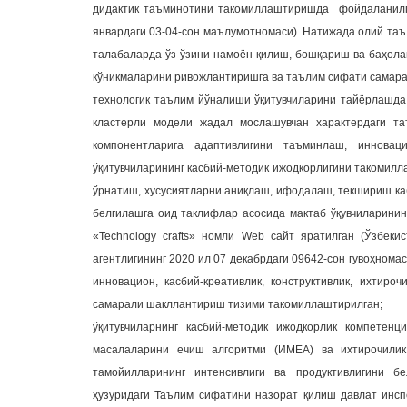
дидактик таъминотини такомиллаштиришда фойдаланилга
январдаги 03-04-сон маълумотномаси). Натижада олий та
талабаларда ўз-ўзини намоён қилиш, бошқариш ва баҳол
кўникмаларини ривожлантиришга ва таълим сифати самара
технологик таълим йўналиши ўқитувчиларини тайёрлашда
кластерли модели жадал мослашувчан характердаги т
компонентларига адаптивлигини таъминлаш, иннова
ўқитувчиларининг касбий-методик ижодкорлигини такомилл
ўрнатиш, хусусиятларни аниқлаш, ифодалаш, текшириш ка
белгилашга оид таклифлар асосида мактаб ўқувчиларинин
«Technology crafts» номли Web сайт яратилган (Ўзбеки
агентлигининг 2020 ил 07 декабрдаги 09642-сон гувоҳнома
инновацион, касбий-креативлик, конструктивлик, ихтиро
самарали шакллантириш тизими такомиллаштирилган;
ўқитувчиларнинг касбий-методик ижодкорлик компетен
масалаларини ечиш алгоритми (ИМЕА) ва ихтирочили
тамойилларининг интенсивлиги ва продуктивлигини 
ҳузуридаги Таълим сифатини назорат қилиш давлат инсп