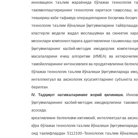
инновацион таълим жараёнида бўлажак технологик та
такомиллаштиришнинг технологик харитаси таққослаш, а
текшириш каби тафаккур операцияларини босқичма-босқич 
технологик таълим йўналиши ўқитувчиларини тайёрлашда
кластерли модели жадал мослашувчан ва синектик хар
мезонлари компонентларига адаптивлигини таъминлаш ор
ўқитувчиларнинг касбий-методик ижодкорлик компетен
масалаларини ечиш алгоритми (ИМЕА) ва ихтирочили
тамойилларининг интенсивлиги ва продуктивлигини белгил
бўлажак технологик таълим йўналиши ўқитувчиларида ижо
интеллектуал ва аксиологик хусусиятларнинг субъектга 
берилган.
IV. Тадқиқот натижаларининг жорий қилиниши.
Иннов
ўқитувчиларининг касбий-методик ижодкорлигини таком
асосида:
креативликни белгиловчи ижтимоий, интеллектуал ва аксио
кўра бўлажак технологик таълим йўналиши ўқитувчиларид
оид таклифлардан 5112100–Технологик таълим йўналишид