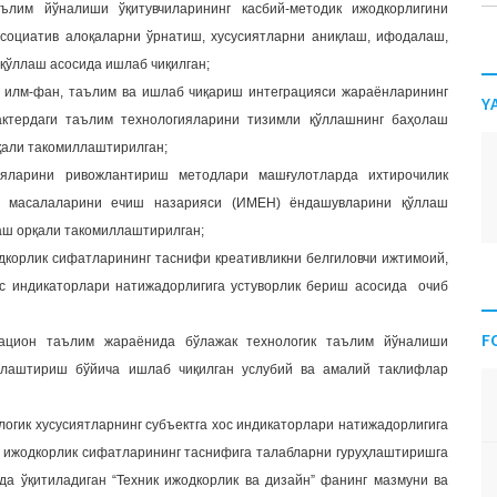
ълим йўналиши ўқитувчиларининг касбий-методик ижодкорлигини
ссоциатив алоқаларни ўрнатиш, хусусиятларни аниқлаш, ифодалаш,
қўллаш асосида ишлаб чиқилган;
 илм-фан, таълим ва ишлаб чиқариш интеграцияси жараёнларининг
Y
актердаги таълим технологияларини тизимли қўллашнинг баҳолаш
қали такомиллаштирилган;
цияларини ривожлантириш методлари машғулотларда ихтирочилик
к масалаларини ечиш назарияси (ИМЕН) ёндашувларини қўллаш
аш орқали такомиллаштирилган;
дкорлик сифатларининг таснифи креативликни белгиловчи ижтимоий,
хос индикаторлари натижадорлигига устуворлик бериш асосида очиб
F
ацион таълим жараёнида бўлажак технологик таълим йўналиши
иллаштириш бўйича ишлаб чиқилган услубий ва амалий таклифлар
логик хусусиятларнинг субъектга хос индикаторлари натижадорлигига
а ижодкорлик сифатларининг таснифига талабларни гуруҳлаштиришга
а ўқитиладиган “Техник ижодкорлик ва дизайн” фанинг мазмуни ва