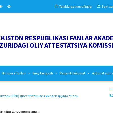
Talablarga muvofiqligi
Sayt xar
EKISTON RESPUBLIKASI FANLAR AKAD
ZURIDAGI OLIY ATTESTATSIYA KOMISS
Himoya e’lonlari
Ilmiy kengash
Raqamli hukumat
Axborot xizm
B
ори (PhD) диссертацияси ҳимояси ҳақида эълон
Латофат Элмуродовнанинг