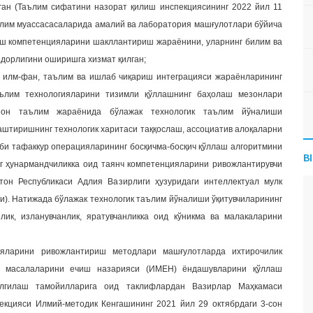
н (Таълим сифатини назорат қилиш инспекциясининг 2022 йил 11
ълим муассасасаларида амалий ва лаборатория машғулотлари бўйича
аш компетенцияларини шакллантириш жараёнини, уларнинг билим ва
дорлигини оширишга хизмат қилган;
 илм-фан, таълим ва ишлаб чиқариш интеграцияси жараёнларининг
аълим технологияларини тизимли қўллашнинг баҳолаш мезонлари
цион таълим жараёнида бўлажак технологик таълим йўналиши
аштиришнинг технологик харитаси таққослаш, ассоциатив алоқаларни
би тафаккур операцияларининг босқичма-босқич қўллаш алгоритмини
B
г ҳунармандчиликка оид таянч компетенцияларини ривожлантирувчи
стон Республикаси Адлия Вазирлиги ҳузуридаги интеллектуал мулк
си). Натижада бўлажак технологик таълим йўналиши ўқитувчиларининг
чилик, изланувчанлик, яратувчанликка оид кўникма ва малакаларини
цияларини ривожлантириш методлари машғулотларда ихтирочилик
к масалаларини ечиш назарияси (ИМЕН) ёндашувларини қўллаш
белгилаш тамойилларига оид таклифлардан Вазирлар Маҳкамаси
екцияси Илмий-методик Кенгашининг 2021 йил 29 октябрдаги 3-сон