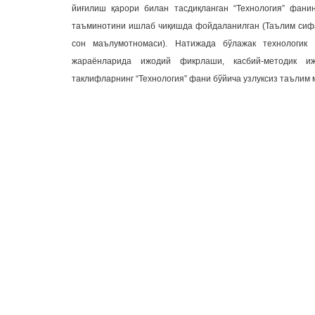
йиғилиш қарори билан тасдиқланган “Технология” фан
таъминотини ишлаб чиқишда фойдаланилган (Таълим сифат
сон маълумотномаси). Натижада бўлажак технологик
жараёнларида ижодий фикрлаши, касбий-методик иж
таклифларнинг “Технология” фани бўйича узлуксиз таълим 