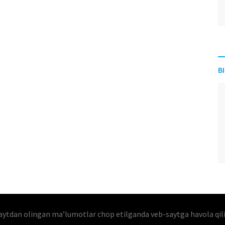
B
aytdan olingan maʼlumotlar chop etilganda veb-saytga havola qil