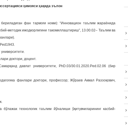
иссертацияси ҳимояси ҳақида эълон
 бериладиган фан тармоғи номи): “Инновацион таълим жараёнида
сбий-методик ижодкорлигини такомиллаштириш”, 13.00.02– Таълим ва
фанлари).
/Ped1943.
 университети.
лари доктори, доцент.
марқанд давлат университети, PhD.03/30.01.2020.Ped.02.06 (бир
дагогика фанлари доктори, профессор; Жўраев Акмал Раззоқович,
к.
 бўлажак технологик таълим йўналиши ўқитувчиларининг касбий-