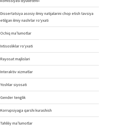
komissiyasi Byulleteni»
Dissertatsiya asosiy ilmiy natijalarini chop etish tavsiya
etilgan ilmiy nashrlar ro‘yxati
Ochiq ma’lumotlar
Ixtisosliklar ro‘yxati
Rayosat majlislari
Interaktiv xizmatlar
Yoshlar siyosati
Gender tenglik
Korrupsiyaga qarshi kurashish
Tahliliy ma’lumotlar