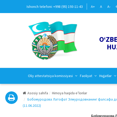
Ishonch telefoni: +998 (95) 193-11-43
A+
A
A-
O‘ZB
HU
Oliy attestatsiya komissiyasi
Faoliyat
Hujjatlar
Asosiy sahifa
Himoya haqida e’lonlar
Бобомуродова Латофат Элмуродовнанинг фалсафа докт
(11.06.2022)
Бобомуродова 