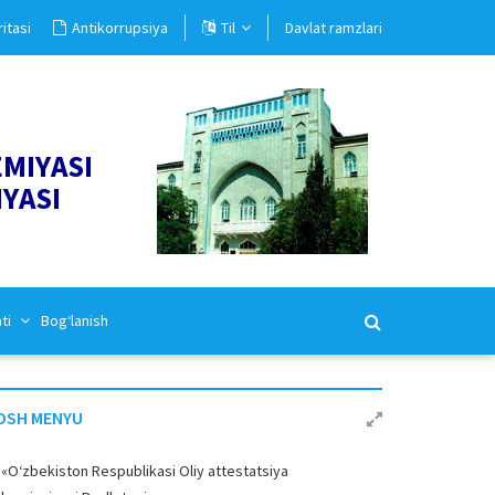
itasi
Antikorrupsiya
Til
Davlat ramzlari
EMIYASI
IYASI
ati
Bog‘lanish
OSH MENYU
«O‘zbekiston Respublikasi Oliy attestatsiya