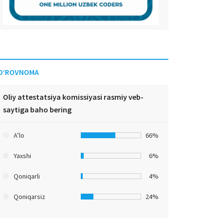
O‘ROVNOMA
Oliy attestatsiya komissiyasi rasmiy veb-
saytiga baho bering
A’lo
66%
Yaxshi
6%
Qoniqarli
4%
Qoniqarsiz
24%