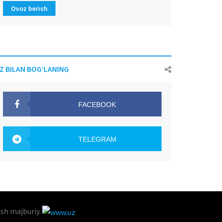
Ovoz berish
IZ BILAN BOG‘LANING
FACEBOOK
OAK.UZ
TELEGRAM
OAK.UZ
ish majburiy.