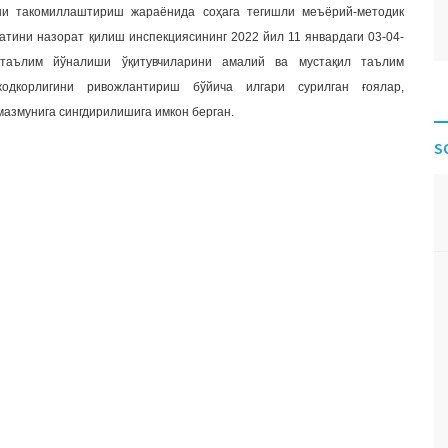
ини такомиллаштириш жараёнида соҳага тегишли меъёрий-методик
ини назорат қилиш инспекциясининг 2022 йил 11 январдаги 03-04-
 таълим йўналиши ўқитувчиларини амалий ва мустақил таълим
одкорлигини ривожлантириш бўйича илгари сурилган ғоялар,
мазмунига сингдирилишига имкон берган.
S