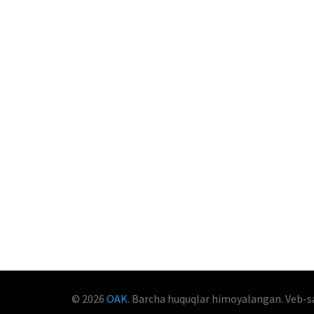
© 2026
OAK
. Barcha huquqlar himoyalangan. Veb-s