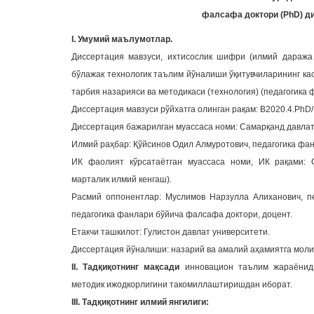
фалсафа доктори (PhD) д
I. Умумий маълумотлар.
Диссертация мавзуси, ихтисослик шифри (илмий даража
бўлажак технологик таълим йўналиши ўқитувчиларининг ка
тарбия назарияси ва методикаси (технология) (педагогика 
Диссертация мавзуси рўйхатга олинган рақам: В2020.4.PhD
Диссертация бажарилган муассаса номи: Самарқанд давлат
Илмий раҳбар: Қўйсинов Одил Алмуротович, педагогика фан
ИК фаолият кўрсатаётган муассаса номи, ИК рақами: Са
марталик илмий кенгаш).
Расмий оппонентлар: Муслимов Нарзулла Алиханович, пе
педагогика фанлари бўйича фалсафа доктори, доцент.
Етакчи ташкилот: Гулистон давлат университети.
Диссертация йўналиши: назарий ва амалий аҳамиятга моли
II. Тадқиқотнинг мақсади
инновацион таълим жараёнида
методик ижодкорлигини такомиллаштиришдан иборат.
III. Тадқиқотнинг илмий янгилиги: