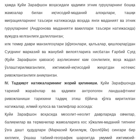
ҳамда Қуйи Зарафшон воҳасидаги қадимги этник гуруҳларнинг бошқа
жамоалар билан иқтисодий-маданий алоқалари, ташқи
миграцияларнинг таъсири натижасида воҳада янги маданият ва этник
гуруҳларнинг (Андронова маданияти вакиллари таъсири натижасида)
вужудга келганлиги далилланган;
илк темир даври манзилгоҳлари (қўрғонлари, қалъалар, қишлоқлар)дан
Суғднинг марказий ва жанубий вилоятларига нисбатан Ғарбий Суғд
(Қуйи Зарафшон ҳавзаси) аҳолисининг кам сонлилиги, воҳа жадал
ўзлаштирилмаганлиги, ижтимоий-иқтисодий жиҳатдан нотекис
ривожланганлиги аниқланган.
IV. Тадқиқот натижаларининг жорий қилиниши.
Қуйи Зарафшонда
тарихий жараёнлар ва қадимги антропоген ландшафтнинг
ривожланиши тарихини тадқиқ этиш бўйича қўлга киритилган
натижалар, илмий хулоса ва таклифлар асосида:
Қуйи Зарафшон воҳасида мезолит-неолит даврларида овчилар,
балиқчилар ва термачилар жамоаларига хос хўжалик-маданий типнинг
ўзга дашт ҳудудлари (Марказий Қизилқум, Оролбўйи) сингари бир
хиллиги, ўхшаш табиий-географик шароитда умумий ижтимоий-