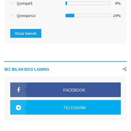
Qoniqarli
4%
Qoniqarsiz
24%
Ovoz berish
BIZ BILAN BOG‘LANING
FACEBOOK
OAK.UZ
TELEGRAM
OAK.UZ