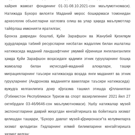
хайрия жамоат фондининг 01-31-08.10.2021-сон маълумотномаси).
Натижада Бухоро вилояти Маданий мерос бошқармаси томонидан
археологик объектларни хатловга олиш ва улар ҳақида маълумотлар
тайёрлаш имконияти яратилган;
Бронза давридан бошлаб, Қуйи Зарафшон ва Жанубий Қизилқум
ҳудудларида табиий ресурсларни нисбатан жадаллик билан ишлатиш
натижасида маданий ландшафтнинг умумий кўриниши янгиланганлиги
ҳамда Қуйи Зарафшон воҳасидаги қадимги этник гуруҳларнинг бошқа
жамоалар билан иқтисодий-маданий алоқалари, ташқи
миграцияларнинг таъсири натижасида воҳада янги маданият ва этник
гуруҳларнинг (Андронова маданияти вакиллари таъсири натижасида)
вужудга келганлигига доир кўргазма ташкил этишда қўлланилган
(Ўзбекистон Республикаси Туризм ва спорт вазирлигининг 2021 йил 27
октябрдаги 03-46/9646-сон маълумотномаси). Ушбу натижалар музей
экспонатларини даврий жиҳатдан кенгайтиришга ва бойитишга хизмат
қилишдан ташқари, “Бухоро давлат музей-қўриқхонаси”га келувчиларга
хизмат қиладиган Гидларнинг илмий билимларини кенгайтиришга
хизмат қилган;