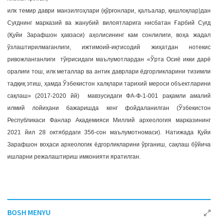
илк темир даври манзилгоҳлари (қўрғонлари, қалъалар, қишлоқлар)дан
Суғднинг марказий ва жанубий вилоятларига нисбатан Ғарбий Суғд
(Қуйи Зарафшон ҳавзаси) аҳолисининг кам сонлилиги, воҳа жадал
ўзлаштирилмаганлиги, ижтимоий-иқтисодий жиҳатдан нотекис
ривожланганлиги тўғрисидаги маълумотлардан «Ўрта Осиё икки дарё
оралиғи тош, илк металлар ва антик даврлари ёдгорликларини тизимли
тадқиқ этиш, ҳамда Ўзбекистон халқлари тарихий мероси объектларини
сақлаш» (2017-2020 йй) мавзусидаги ФА-Ф-1-001 рақамли амалий
илмий лойиҳани бажаришда кенг фойдаланилган (Ўзбекистон
Республикаси Фанлар Академияси Миллий археология марказининг
2021 йил 28 октябрдаги 356-сон маълумотномаси). Натижада Қуйи
Зарафшон воҳаси археологик ёдгорликларини ўрганиш, сақлаш бўйича
ишларни режалаштириш имконияти яратилган.
BOSH MENYU