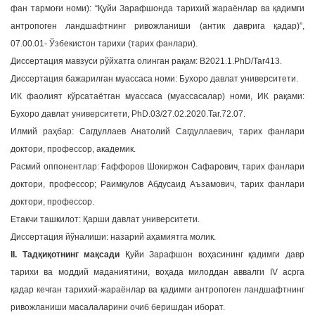
фан тармоғи номи): “Қуйи Зарафшонда тарихий жараёнлар ва қадимги
a
антропоген ландшафтнинг ривожланиши (антик даврига қадар)”,
t
07.00.01- Ўзбекистон тарихи (тарих фанлари).
i
Диссертация мавзуси рўйхатга олинган рақам: В2021.1.PhD/Tar413.
o
n
Диссертация бажарилган муассаса номи: Бухоро давлат университети.
ИК фаолият кўрсатаётган муассаса (муассасалар) номи, ИК рақами:
Бухоро давлат университети, PhD.03/27.02.2020.Таr.72.07.
Илмий раҳбар: Cагдуллаев Анатолий Сагдуллаевич, тарих фанлари
доктори, профессор, академик.
Расмий оппонентлар: Ғаффоров Шокиржон Сафарович, тарих фанлари
доктори, профессор; Раимқулов Абдусаид Аъзамович, тарих фанлари
доктори, профессор.
Етакчи ташкилот: Қарши давлат университети.
Диссертация йўналиши: назарий аҳамиятга молик.
II. Тадқиқотнинг мақсади
Қуйи Зарафшон воҳасининг қадимги давр
тарихи ва моддий маданиятини, воҳада милоддан аввалги IV асрга
қадар кечган тарихий-жараёнлар ва қадимги антропоген ландшафтнинг
ривожланиши масалаларини очиб беришдан иборат.