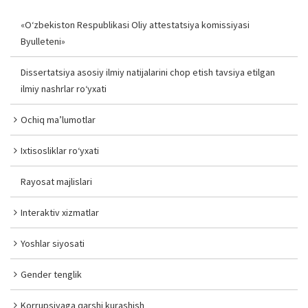
«O‘zbekiston Respublikasi Oliy attestatsiya komissiyasi
Byulleteni»
Dissertatsiya asosiy ilmiy natijalarini chop etish tavsiya etilgan
ilmiy nashrlar ro‘yxati
Ochiq ma’lumotlar
Ixtisosliklar ro‘yxati
Rayosat majlislari
Interaktiv xizmatlar
Yoshlar siyosati
Gender tenglik
Korrupsiyaga qarshi kurashish