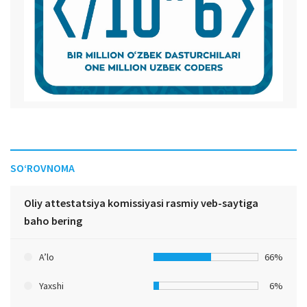
SO‘ROVNOMA
Oliy attestatsiya komissiyasi rasmiy veb-saytiga
baho bering
A’lo
66%
Yaxshi
6%