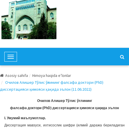
T
o
g
Asosiy sahifa
Himoya haqida e’lonlar
g
Очилов Алишер Тўлис ўғлининг фалсафа доктори (PhD)
l
диссертацияси ҳимояси ҳақида эълон (11.06.2022)
e
N
Очилов Алишер Тўлис ўғлининг
a
фалсафа доктори (PhD) диссертацияси ҳимояси ҳақида эълон
v
I. Умумий маълумотлар.
i
Диссертация мавзуси, ихтисослик шифри (илмий даража бериладиган
g