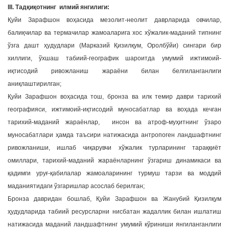
III. Тадқиқотнинг илмий янгилиги:
Қуйи Зарафшон воҳасида мезолит-неолит даврларида овчилар,
балиқчилар ва термачилар жамоаларига хос хўжалик-маданий типнинг
ўзга дашт ҳудудлари (Марказий Қизилқум, Оролбўйи) сингари бир
хиллиги, ўхшаш табиий-географик шароитда умумий ижтимоий-
иқтисодий ривожланиш жараёни билан белгиланганлиги
аниқлаштирилган;
Қуйи Зарафшон воҳасида тош, бронза ва илк темир даври тарихий
географияси, ижтимоий-иқтисодий муносабатлар ва воҳада кечган
тарихий-маданий жараёнлар, инсон ва атроф-муҳитнинг ўзаро
муносабатлари ҳамда таъсири натижасида антропоген ландшафтнинг
ривожланиши, ишлаб чиқарувчи хўжалик турларининг тараққиёт
омиллари, тарихий-маданий жараёнларнинг ўзгариш динамикаси ва
қадимги уруғ-қабилалар жамоаларининг турмуш тарзи ва моддий
маданиятидаги ўзгаришлар асослаб берилган;
Бронза давридан бошлаб, Қуйи Зарафшон ва Жанубий Қизилқум
ҳудудларида табиий ресурсларни нисбатан жадаллик билан ишлатиш
натижасида маданий ландшафтнинг умумий кўриниши янгиланганлиги