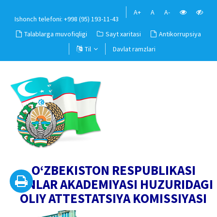
A+
A
A-
Ishonch telefoni: +998 (95) 193-11-43
Talablarga muvofiqligi
Sayt xaritasi
Antikorrupsiya
Til
Davlat ramzlari
O‘ZBEKISTON RESPUBLIKASI
FANLAR AKADEMIYASI HUZURIDAGI
OLIY ATTESTATSIYA KOMISSIYASI