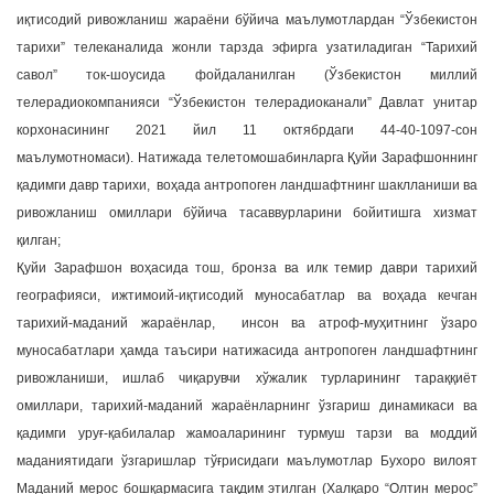
иқтисодий ривожланиш жараёни бўйича маълумотлардан “Ўзбекистон
тарихи” телеканалида жонли тарзда эфирга узатиладиган “Тарихий
савол” ток-шоусида фойдаланилган (Ўзбекистон миллий
телерадиокомпанияси “Ўзбекистон телерадиоканали” Давлат унитар
корхонасининг 2021 йил 11 октябрдаги 44-40-1097-сон
маълумотномаси). Натижада телетомошабинларга Қуйи Зарафшоннинг
қадимги давр тарихи, воҳада антропоген ландшафтнинг шаклланиши ва
ривожланиш омиллари бўйича тасаввурларини бойитишга хизмат
қилган;
Қуйи Зарафшон воҳасида тош, бронза ва илк темир даври тарихий
географияси, ижтимоий-иқтисодий муносабатлар ва воҳада кечган
тарихий-маданий жараёнлар, инсон ва атроф-муҳитнинг ўзаро
муносабатлари ҳамда таъсири натижасида антропоген ландшафтнинг
ривожланиши, ишлаб чиқарувчи хўжалик турларининг тараққиёт
омиллари, тарихий-маданий жараёнларнинг ўзгариш динамикаси ва
қадимги уруғ-қабилалар жамоаларининг турмуш тарзи ва моддий
маданиятидаги ўзгаришлар тўғрисидаги маълумотлар Бухоро вилоят
Маданий мерос бошқармасига тақдим этилган (Халқаро “Олтин мерос”