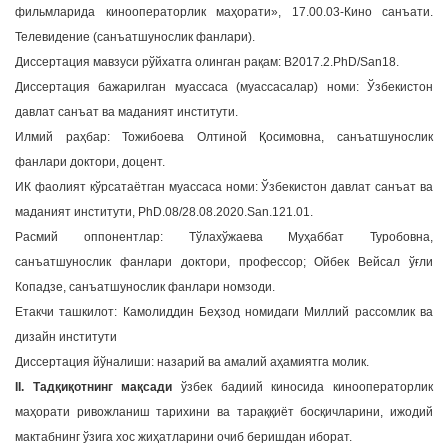
фильмларида кинооператорлик маҳорати», 17.00.03-Кино санъати.
a
Телевидение (санъатшунослик фанлари).
t
Диссертация мавзуси рўйхатга олинган рақам: B2017.2.PhD/San18.
i
Диссертация бажарилган муассаса (муассасалар) номи: Ўзбекистон
o
n
давлат санъат ва маданият институти.
Илмий раҳбар: Тожибоева Олтиной Қосимовна, санъатшунослик
фанлари доктори, доцент.
ИК фаолият кўрсатаётган муассаса номи: Ўзбекистон давлат санъат ва
маданият институти, PhD.08/28.08.2020.San.121.01.
Расмий оппонентлар: Тўлахўжаева Муҳаббат Туробовна,
санъатшунослик фанлари доктори, профессор; Ойбек Вейсал ўғли
Копадзе, санъатшунослик фанлари номзоди.
Етакчи ташкилот: Камолиддин Беҳзод номидаги Миллий рассомлик ва
дизайн институти
Диссертация йўналиши: назарий ва амалий аҳамиятга молик.
II. Тадқиқотнинг мақсади
ўзбек бадиий киносида кинооператорлик
маҳорати ривожланиш тарихини ва тараққиёт босқичларини, ижодий
мактабнинг ўзига хос жиҳатларини очиб беришдан иборат.