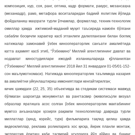
композиция, нур, соя, ранг, оптика, кадр формати, ракурс, мезансаҳна
(мезанкадр), рамз, метафора воситаларидан бадиий яхлитлик йўлида
фойдаланиш маҳорати турли ўлчамлар, форматлар, техник-технологик
омиллар ҳамда ижтимоий-маданий муҳит таъсирида намоён бўлгани
сабабли босқичли характер касб этганлиги далиллангани билан боғлиқ
натижалар замонавий ўзбек кинооператорлик санъати амалиётида
катта аҳамият касб этиб, “Ўзбеккино” Миллий агентлигининг давлат ва
нодавлат киностудиялари ижодий изланишларида қўлланилган
(“Ўзбеккино” Миллий агентлигининг 2018 йил 31 январдаги 01-05/01-152-
сон маълумотномаси). Натижада кинооператорлик таълимида назария
ва амалиётни уйғунлаштириш имкониятлари кенгайтирилган;
кичик ҳажмдаги (22, 25, 35) объективда ва стедикам системаси мавжуд
бўлмаган шароитда монументал ва рангтасвир (живопись)ли визуал
образлар яратишга асос солган ўзбек кинооператорлик мактабининг
мумтоз анъаналари ҳозирги рақамли технологиялар даврида турли
миллатлар (ҳинд, корейс, турк) фильмларига тақлид қилиш ҳамда
видеоклиплар, реклама роликларига хос қисқа, йирик планли монтаж,
экспрессив ёритиш каби тасвирий усулларга йўл қўйиш ва бунинг