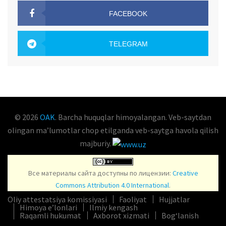
FACEBOOK
OAK.UZ
TELEGRAM
OAK.UZ
© 2026
OAK
. Barcha huquqlar himoyalangan. Veb-saytdan
olingan maʼlumotlar chop etilganda veb-saytga havola qilish
majburiy.
Все материалы сайта доступны по лицензии:
Creative
Commons Attribution 4.0 International
.
Oliy attestatsiya komissiyasi
Faoliyat
Hujjatlar
Himoya e’lonlari
Ilmiy kengash
Raqamli hukumat
Axborot xizmati
Bog‘lanish