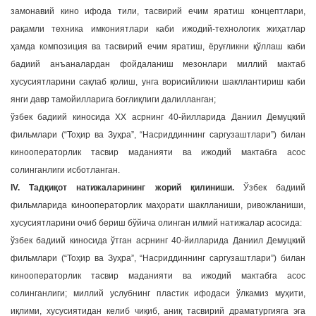
замонавий кино ифода тили, тасвирий ечим яратиш концептлари,
рақамли техника имкониятлари каби ижодий-технологик жиҳатлар
ҳамда композиция ва тасвирий ечим яратиш, ёруғликни қўллаш каби
бадиий анъаналардан фойдаланиш мезонлари миллий мактаб
хусусиятларини сақлаб қолиш, унга ворисийликни шакллантириш каби
янги давр тамойилларига боғлиқлиги далилланган;
ўзбек бадиий киносида ХХ асрнинг 40-йилларида Даниил Демуцкий
фильмлари (“Тоҳир ва Зуҳра”, “Насриддиннинг саргузаштлари”) билан
кинооператорлик тасвир маданияти ва ижодий мактабга асос
солинганлиги исботланган.
IV. Тадқиқот натижаларининг жорий қилиниши.
Ўзбек бадиий
фильмларида кинооператорлик маҳорати шаклланиши, ривожланиши,
хусусиятларини очиб бериш бўйича олинган илмий натижалар асосида:
ўзбек бадиий киносида ўтган асрнинг 40-йилларида Даниил Демуцкий
фильмлари (“Тоҳир ва Зуҳра”, “Насриддиннинг саргузаштлари”) билан
кинооператорлик тасвир маданияти ва ижодий мактабга асос
солинганлиги; миллий услубнинг пластик ифодаси ўлкамиз муҳити,
иқлими, хусусиятидан келиб чиқиб, аниқ тасвирий драматургияга эга