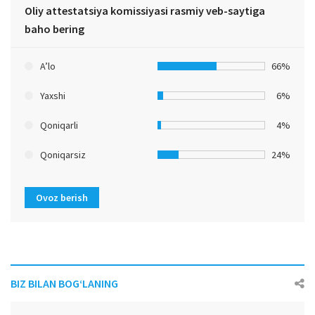
Oliy attestatsiya komissiyasi rasmiy veb-saytiga
baho bering
A’lo
66%
Yaxshi
6%
Qoniqarli
4%
Qoniqarsiz
24%
Ovoz berish
BIZ BILAN BOG‘LANING