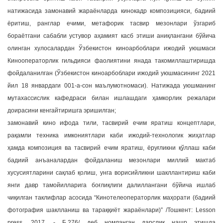
натижасида замонавий жараёнларда кинокадр композицияси, бадиий
ёритиш, ранглар ечими, метафорик тасвир мезонлари ўзгариб
бораётгани сабабли устувор аҳамият касб этиши аниқлангани бўйича
олинган хулосалардан Ўзбекистон киноарбоблари ижодий уюшмаси
Кинооператорлик гильдияси фаолиятини янада такомиллаштиришда
фойдаланилган (Ўзбекистон киноарбоблари ижодий уюшмасининг 2021
йил 18 январдаги 001-а-сон маълумотномаси). Натижада уюшманинг
мутахассислик кафедраси билан ишлашдаги ҳамкорлик режалари
доирасини кенгайтиришга эришилган;
замонавий кино ифода тили, тасвирий ечим яратиш концептлари,
рақамли техника имкониятлари каби ижодий-технологик жиҳатлар
ҳамда композиция ва тасвирий ечим яратиш, ёруғликни қўллаш каби
бадиий анъаналардан фойдаланиш мезонлари миллий мактаб
хусусиятларини сақлаб қолиш, унга ворисийликни шакллантириш каби
янги давр тамойилларига боғлиқлиги далиллангани бўйича ишлаб
чиқилган таклифлар асосида “Кинотелеоператорлик маҳорати (бадиий
фотография шаклланиш ва тараққиёт жараёнлари)” /Тошкент: Lesson
press, 2017. - Б.276/ деб номланган дарслик нашр этишда