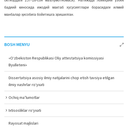
октябрдаги 257-18-сон маълумотномаси). Натижада лойиҳани ўзбек
бадиий киносида ижодий мактаб хусусиятлари борасидаги илмий
манбалар ҳисобига бойитишга эришилган.
BOSH MENYU
«O‘zbekiston Respublikasi Oliy attestatsiya komissiyasi
Byulleteni»
Dissertatsiya asosiy ilmiy natijalarini chop etish tavsiya etilgan
ilmiy nashrlar ro‘yxati
Ochiq ma’lumotlar
Ixtisosliklar ro‘yxati
Rayosat majlislari