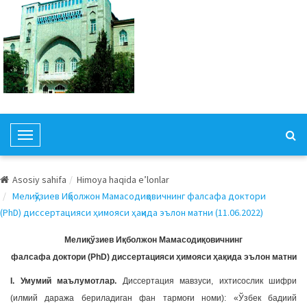
T
o
g
Asosiy sahifa
Himoya haqida e’lonlar
g
Мелиқўзиев Иқболжон Мамасодиқовичнинг фалсафа доктори
l
(PhD) диссертацияси ҳимояси ҳақида эълон матни (11.06.2022)
e
N
Мелиқўзиев Иқболжон Мамасодиқовичнинг
a
фалсафа доктори (PhD) диссертацияси ҳимояси ҳақида эълон матни
v
I. Умумий маълумотлар.
Диссертация мавзуси, ихтисослик шифри
i
(илмий даража бериладиган фан тармоғи номи): «Ўзбек бадиий
g