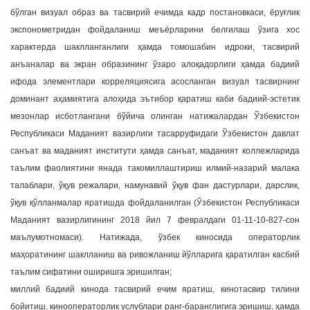
бўлган визуал образ ва тасвирий ечимда кадр постановкаси, ёруғлик
экспонометридан фойдаланиш меъёрларини белгилаш ўзига хос
характерда шаклланганлиги ҳамда томошабин идроки, тасвирий
анъаналар ва экран образининг ўзаро алоқадорлиги ҳамда бадиий
ифода элементлари корреляциясига асосланган визуал тасвирнинг
доминант аҳамиятига алоҳида эътибор қаратиш каби бадиий-эстетик
мезонлар исботлангани бўйича олинган натижалардан Ўзбекистон
Республикаси Маданият вазирлиги тасарруфидаги Ўзбекистон давлат
санъат ва маданият институти ҳамда санъат, маданият коллежларида
таълим фаолиятини янада такомиллаштириш илмий-назарий малака
талаблари, ўқув режалари, намунавий ўқув фан дастурлари, дарслик,
ўқув қўлланмалар яратишда фойдаланилган (Ўзбекистон Республикаси
Маданият вазирлигининг 2018 йил 7 февралдаги 01-11-10-827-сон
маълумотномаси). Натижада, ўзбек киносида операторлик
маҳоратининг шаклланиш ва ривожланиш йўлларига қаратилган касбий
таълим сифатини оширишга эришилган;
миллий бадиий кинода тасвирий ечим яратиш, кинотасвир тилини
бойитиш, кинооператорлик услублари ранг-баранглигига эришиш, ҳамда