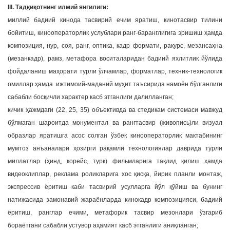
III. Тадқиқотнинг илмий янгилиги:
миллий бадиий кинода тасвирий ечим яратиш, кинотасвир тилини
бойитиш, кинооператорлик услублари ранг-баранглигига эришиш ҳамда
композиция, нур, соя, ранг, оптика, кадр формати, ракурс, мезансаҳна
(мезанкадр), рамз, метафора воситаларидан бадиий яхлитлик йўлида
фойдаланиш маҳорати турли ўлчамлар, форматлар, техник-технологик
омиллар ҳамда ижтимоий-маданий муҳит таъсирида намоён бўлганлиги
сабабли босқичли характер касб этганлиги далилланган;
кичик ҳажмдаги (22, 25, 35) объективда ва стедикам системаси мавжуд
бўлмаган шароитда монументал ва рангтасвир (живопись)ли визуал
образлар яратишга асос солган ўзбек кинооператорлик мактабининг
мумтоз анъаналари ҳозирги рақамли технологиялар даврида турли
миллатлар (ҳинд, корейс, турк) фильмларига тақлид қилиш ҳамда
видеоклиплар, реклама роликларига хос қисқа, йирик планли монтаж,
экспрессив ёритиш каби тасвирий усулларга йўл қўйиш ва бунинг
натижасида замонавий жараёнларда кинокадр композицияси, бадиий
ёритиш, ранглар ечими, метафорик тасвир мезонлари ўзгариб
бораётгани сабабли устувор аҳамият касб этганлиги аниқланган;