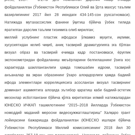
фойдаланилган (Ўзбекистон Республикаси Олий ва ўрта махсус таълим
вазирлигининг 2017 йил 28 июндаги 434-145-сон рухсатномаси).
Натижада мутахассислик фанини ўқитиш бўйича ўзбек тилида
яратилган дарслик таълим тизимига олиб кирилган;
миллий услубнинг пластик ифодаси ўлкамиз муҳити, иқлими,
хусусиятидан келиб чиқиб, аниқ тасвирий драматургияга эга бўлган
визуал образ ва тасвирий ечимда кадр постановкаси, ёруғлик
экспонометридан фойдаланиш меъёрларини белгилашнинг ўзига хос
характерда шаклланганлиги ҳамда томошабин идроки, тасвирий
анъаналар ва экран образининг ўзаро алоқадорлиги ҳамда бадиий
ифода элементлари корреляциясига асосланган визуал тасвирнинг
доминант аҳамиятига алоҳида эътибор қаратиш каби бадиий-эстетик
мезонлар исботлангани бўйича қўлга киритилган илмий натижалардан
ЮНЕСКО ИЧКАП ташкилотининг “2015–2018 йилларда Ўзбекистон
номоддий маданий меросни видеоҳужжатлаштириш” Халқаро грант
лойиҳасини бажаришда фойдаланилган (ЮНЕСКО ишлари бўйича
Ўзбекистон Республикаси Миллий комиссиясининг 2018 йил 30