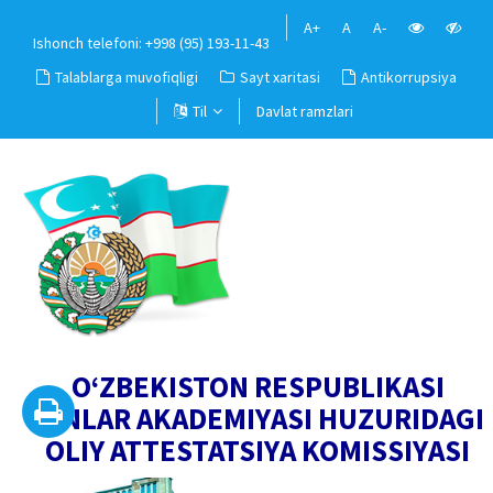
A+
A
A-
Ishonch telefoni: +998 (95) 193-11-43
Talablarga muvofiqligi
Sayt xaritasi
Antikorrupsiya
Til
Davlat ramzlari
O‘ZBEKISTON RESPUBLIKASI
FANLAR AKADEMIYASI HUZURIDAGI
OLIY ATTESTATSIYA KOMISSIYASI