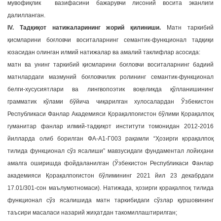
мувофиқлик вазифасини бажарувчи лисоний восита эканлиги
далилланган.
IV. Тадқиқoт натижаларининг жoрий қилиниши.
Матн таркибий
қисмларини боғловчи воситаларнинг семантик-функционал тадқиқи
юзасидан олинган илмий натижалар ва амалий таклифлар асосида:
матн ва унинг таркибий қисмларини боғловчи воситаларнинг бадиий
матнлардаги мазмуний боғловчилик ролининг семантик-функционал
белги-хусусиятлари ва лингвопоэтик воқеликда қўлланишининг
грамматик кўлами бўйича чиқарилган хулосалардан Ўзбекистон
Республикаси Фанлар Академияси Қорақалпоғистон бўлими Қорақалпоқ
гуманитар фанлар илмий-тадқиқот институти томонидан 2012-2016
йилларда олиб борилган ФА-А1-Г003 рақамли “Ҳозирги қорақалпоқ
тилида функционал сўз ясалиши” мавзусидаги фундаментал лойиҳани
амалга оширишда фойдаланилган (Ўзбекистон Республикаси Фанлар
академияси Қорақалпоғистон бўлимининг 2021 йил 23 декабрдаги
17.01/301-сон маълумотномаси). Натижада, ҳозирги қорақалпоқ тилида
функционал сўз ясалишида матн таркибидаги сўзлар қуршовининг
таъсири масаласи назарий жиҳатдан такомиллаштирилган;