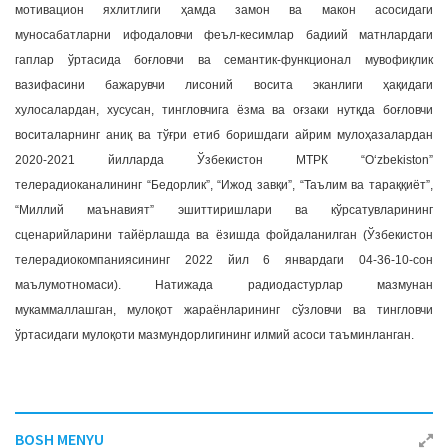
мотивацион яxлитлиги ҳамда замон ва макон асосидаги
муносабатларни ифодаловчи феъл-кесимлар бадиий матнлардаги
гаплар ўртасида боғловчи ва семантик-функционал мувофиқлик
вазифасини бажарувчи лисоний восита эканлиги ҳақидаги
хулосалардан, хусусан, тингловчига ёзма ва оғзаки нутқда боғловчи
воситаларнинг аниқ ва тўғри етиб боришдаги айрим мулоҳазалардан
2020-2021 йилларда Ўзбекистон МТРК “O‘zbekiston”
телерадиоканалининг “Бедорлик”, “Ижод завқи”, “Таълим ва тараққиёт”,
“Миллий маънавият” эшиттиришлари ва кўрсатувларининг
сценарийларини тайёрлашда ва ёзишда фойдаланилган (Ўзбекистон
телерадиокомпаниясининг 2022 йил 6 январдаги 04-36-10-сон
маълумотномаси). Натижада радиодастурлар мазмунан
мукаммаллашган, мулоқот жараёнларининг сўзловчи ва тингловчи
ўртасидаги мулоқоти мазмундорлигининг илмий асоси таъминланган.
BOSH MENYU