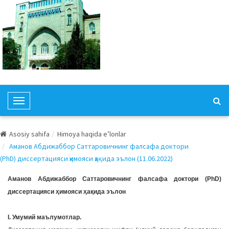
T
o
g
Asosiy sahifa
Himoya haqida e’lonlar
g
Аманов Абдижаббор Саттаровичнинг фалсафа доктори
l
(PhD) диссертацияси ҳимояси ҳақида эълон (11.06.2022)
e
N
Аманов Абдижаббор Саттаровичнинг фалсафа доктори (PhD)
a
диссертацияси ҳимояси ҳақида эълон
v
i
I. Умумий маълумотлар.
g