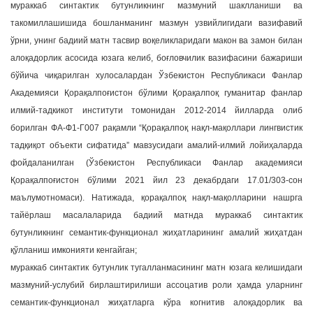
мураккаб синтактик бутунликнинг мазмуний шаклланиши ва
такомиллашишида бошланманинг мазмун узвийлигидаги вазифавий
ўрни, унинг бадиий матн тасвир воқеликларидаги макон ва замон билан
алоқадорлик асосида юзага келиб, боғловчилик вазифасини бажариши
бўйича чиқарилган хулосалардан Ўзбекистон Республикаси Фанлар
Академияси Қорақалпоғистон бўлими Қорақалпоқ гуманитар фанлар
илмий-тадкикот институти томонидан 2012-2014 йилларда олиб
борилган ФА-Ф1-Г007 рақамли “Қорақалпоқ нақл-мақоллари лингвистик
тадқиқот объекти сифатида” мавзусидаги амалий-илмий лойиҳаларда
фойдаланилган (Ўзбекистон Республикаси Фанлар академияси
Қорақалпоғистон бўлими 2021 йил 23 декабрдаги 17.01/303-сон
маълумотномаси). Натижада, қорақалпоқ нақл-мақолларини нашрга
тайёрлаш масалаларида бадиий матнда мураккаб синтактик
бутунликнинг семантик-функционал жиҳатларининг амалий жиҳатдан
қўлланиш имконияти кенгайган;
мураккаб синтактик бутунлик тугалланмасининг матн юзага келишидаги
мазмуний-услубий бирлаштирилиши ассоцатив роли ҳамда уларнинг
семантик-функционал жиҳатларга кўра когнитив алoқадoрлик ва