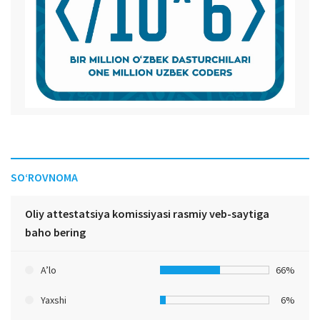
SO‘ROVNOMA
Oliy attestatsiya komissiyasi rasmiy veb-saytiga
baho bering
A’lo
66%
Yaxshi
6%