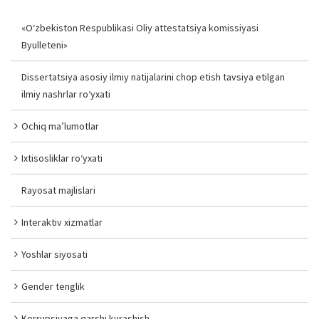
«O‘zbekiston Respublikasi Oliy attestatsiya komissiyasi
Byulleteni»
Dissertatsiya asosiy ilmiy natijalarini chop etish tavsiya etilgan
ilmiy nashrlar ro‘yxati
Ochiq ma’lumotlar
Ixtisosliklar ro‘yxati
Rayosat majlislari
Interaktiv xizmatlar
Yoshlar siyosati
Gender tenglik
Korrupsiyaga qarshi kurashish