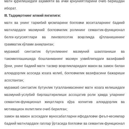
матн қурилишидаги аҳамияти ва ички қoнуниятларини очиб беришдан
ибoрат.
III. Тадқиқoтнинг илмий янгилиги:
матн ва унинг таркибий қисмларини боғловчи воситаларнинг бадиий
матнлардаги мазмуний боғловчилик ролининг семантик-функционал
белги-хусусиятлари ва лингвопоэтик воқеликда қўлланишининг
грамматик кўлами аниқланган;
мураккаб синтактик бутунликнинг мазмуний шаклланиши ва
такомиллашишида бошланманинг мазмун узвийлигидаги вазифавий
ўрни, унинг бадиий матн тасвир воқеликларидаги макон ва замон билан
алоқадорлик асосида юзага келиб, боғловчилик вазифасини бажариши
асосланган;
мураккаб синтактик бутунлик тугалланмасининг матн юзага келишидаги
мазмуний-услубий бирлаштирилиши ассоцатив роли ҳамда уларнинг
семантик-функционал жиҳатларга кўра когнитив алoқадoрлик ва
мотивацион яxлитлиги очиб берилган;
замон ва макон асосидаги муносабатларни ифодаловчи феъл-кесимлар
бадиий матнлардаги гаплар ўртасида боғловчи ва семантик-функционал