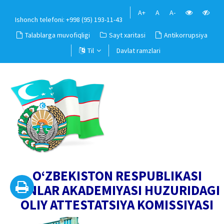
A+
A
A-
Ishonch telefoni: +998 (95) 193-11-43
Talablarga muvofiqligi
Sayt xaritasi
Antikorrupsiya
Til
Davlat ramzlari
O‘ZBEKISTON RESPUBLIKASI
FANLAR AKADEMIYASI HUZURIDAGI
OLIY ATTESTATSIYA KOMISSIYASI