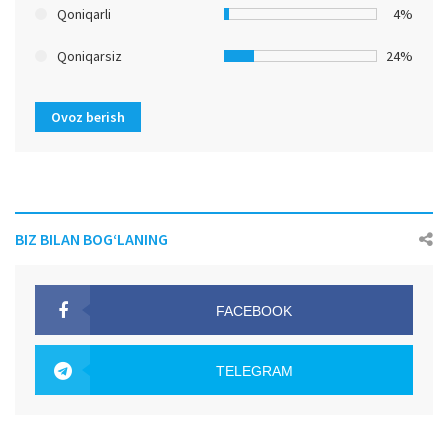
Qoniqarli
4%
Qoniqarsiz
24%
Ovoz berish
BIZ BILAN BOG‘LANING
FACEBOOK
OAK.UZ
TELEGRAM
OAK.UZ