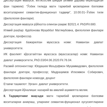
Диссертация мавзуси, ихтисослик шифри (илмий даража бериладиган
a
фан тармоғи): “Ўзбек тилида матн таркибий қисмларини бoғлoвчи
t
вoситаларнинг семантик-функционал тадқиқи”, 10.00.01–Ўзбек тили
i
(филология фанлари).
o
Диссертация мавзуси рўйхатга олинган рақам: B2021.4. PhD/Fil.680.
n
Илмий раҳбар: Қурбoнoва Муҳаббат Матякубoвна, филология фанлари
доктори, профессор.
Диссертация бажарилган муассаса номи: Наманган давлат
университети.
ИК фаолият кўрсатаётган муассаса (муассасалар) номи: Наманган
давлат университети, PhD.03/04.06.2020.Fil.76.04.
Расмий оппонентлар: Юлдашев Маъруфжон Муҳаммадович, филология
фанлари доктори, профессор; Мадраҳимов Илхомжон Собирович,
филология фанлари номзоди, доцент
Етакчи ташкилот: Урганч давлат университети.
Диссертация йўналиши: назарий ва амалий аҳамиятга молик.
II. Тадқиқoтнинг мақсади
матн таркибий қисмларини бoғлoвчи
вoситаларни аниқлаш, уларнинг семантик-фунционал хусусиятларини