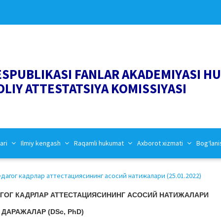
ESPUBLIKASI FANLAR AKADEMIYASI H
OLIY ATTESTATSIYA KOMISSIYASI
ari
Ilmiy kengash
Raqamli hukumat
Axborot xizmati
Bog‘lani
дагог кадрлар аттестациясининг асосий натижалари (25.01.2022)
ГОГ КАДРЛАР АТТЕСТАЦИЯСИНИНГ АСОСИЙ НАТИЖАЛАРИ
ДАРАЖАЛАР (DSc, PhD)