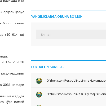
а равишда 5 та
» орқали қабул
YANGILIKLARGA OBUNA BO‘LISH
ахборот тизими
р (10 614 та)
анди:
 2017– VI.2020
FOYDALI RESURSLAR
 тасдиқлашнинг
O‘zbekiston Respublikasining Hukumat po
ва 3031 нафари
O‘zbekiston Respublikasi Oliy Majlisi Sena
аниш мақсадида
ага кўра илмий