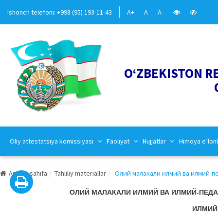
Ishonch telefoni: +998 (95) 193-11-43
A+
A
A-
O‘ZBEKISTON R
Oliy attestatsiya komissiyasi
Faoliyat
Hujjatlar
Himoya e’lonl
Asosiy sahifa
Tahliliy materiallar
Олий малакали илмий ва илмий-пе
ОЛИЙ МАЛАКАЛИ ИЛМИЙ ВА ИЛМИЙ-ПЕДА
ИЛМИЙ 