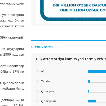
кур мазмундаги
 улар ихтирога
ужжатлар билан
амалиётга жорий
 39% ижтимоий-
SO‘ROVNOMA
ция ютуқларига
нг 2990 нафари
Oliy attestatsiya komissiyasi rasmiy veb-
шарт-шароитлар
A’lo
 бўйича 37% ни
Yaxshi
ги дипломларни
 нисбатан ўсиш
Qoniqarli
доктори, 62 та
Qoniqarsiz
улуши – 60,1%,