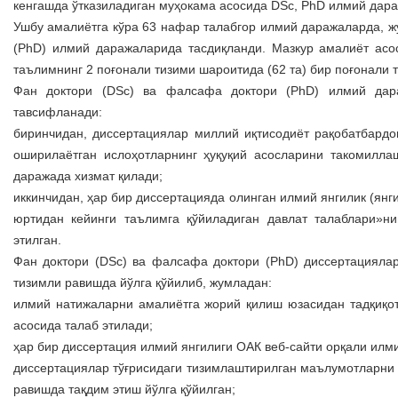
кенгашда ўтказиладиган муҳокама асосида DSc, PhD илмий дара
Ушбу амалиётга кўра 63 нафар талабгор илмий даражаларда, ж
(PhD) илмий даражаларида тасдиқланди. Мазкур амалиёт асо
таълимнинг 2 поғонали тизими шароитида (62 та) бир поғонали т
Фан доктори (DSc) ва фалсафа доктори (PhD) илмий дара
тавсифланади:
биринчидан, диссертациялар миллий иқтисодиёт рақобатбард
оширилаётган ислоҳотларнинг ҳуқуқий асосларини такомилл
даражада хизмат қилади;
иккинчидан, ҳар бир диссертацияда олинган илмий янгилик (ян
юртидан кейинги таълимга қўйиладиган давлат талаблари»н
этилган.
Фан доктори (DSc) ва фалсафа доктори (PhD) диссертацияла
тизимли равишда йўлга қўйилиб, жумладан:
илмий натижаларни амалиётга жорий қилиш юзасидан тадқиқот
асосида талаб этилади;
ҳар бир диссертация илмий янгилиги ОАК веб-сайти орқали илм
диссертациялар тўғрисидаги тизимлаштирилган маълумотларни 
равишда тақдим этиш йўлга қўйилган;