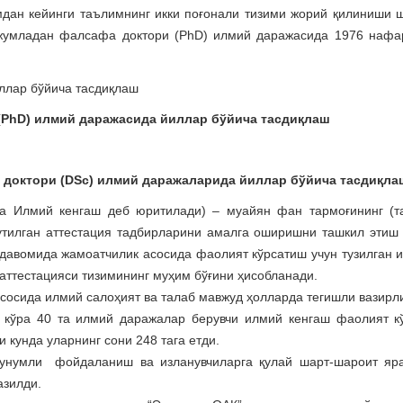
дан кейинги таълимнинг икки поғонали тизими жорий қилиниши 
 жумладан фалсафа доктори (PhD) илмий даражасида 1976 нафа
(PhD) илмий даражасида йиллар бўйича тасдиқлаш
 доктори (DSc) илмий даражаларида йиллар бўйича тасдиқла
а Илмий кенгаш деб юритилади) – муайян фан тармоғининг (т
тутилган аттестация тадбирларини амалга оширишни ташкил этиш
 давомида жамоатчилик асосида фаолият кўрсатиш учун тузилган 
аттестацияси тизимининг муҳим бўғини ҳисобланади.
осида илмий салоҳият ва талаб мавжуд ҳолларда тегишли вазирли
 кўра 40 та илмий даражалар берувчи илмий кенгаш фаолият кў
 кунда уларнинг сони 248 тага етди.
нумли фойдаланиш ва изланувчиларга қулай шарт-шароит яра
азилди.