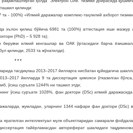
 рақамлаштирган ҳолда “Электрон ОАК” тизими доирасида қўшимч
ташкил қилинди:
 та - 100%) «Илмий даражалар комплекс-таҳлилий ахборот тизими
да эълон қилиш бўйича 6981 та (100%) аттестация иши мазкур 
ктори (PhD) – 5 928 та);
 берувчи илмий кенгашлар ва ОАК ўртасидаги барча ёзишмала
ул қилинди, 2533 та жўнатилди).
* * *
ларида тасдиқлаш 2013–2017 йилларга нисбатан қуйидагича шаклл
013–2017 йилларда 9 та диссертация ҳимояси ўтказилган бўлса,
иб, ўсиш суръати 1244% ни ташкил этди;
нинг ўсиш суръати 1028%, фан доктори (DSc) илмий даражасида
ажаларда, жумладан, уларнинг 1344 нафари фан доктори (DSc) 
а яратилган интеллектуал мулк объектларидан самарали фойдал
 диссертация тайёрламасдан автореферат шаклидаги тақдимном