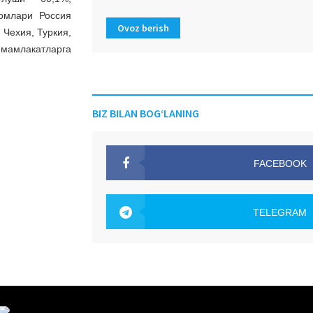
омлари Россия
Ovoz berish
 Чехия, Туркия,
 мамлакатларга
BIZ BILAN BOG‘LANING
FACEBOOK
OAK.UZ
TELEGRAM
OAK.UZ