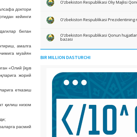
O‘zbekiston Respublikasi Oliy Majlisi Qon
алсафа доктори
ртидан кейинги
O‘zbekiston Respublikasi Prezidentining 
дагилар билан
O‘zbekiston Respublikasi Qonun hujjatlari 
bazasi
нтириш, амалга
ечимига муайян
BIR MILLION DASTURCHI
нган «Олий ўқув
оқларига жорий
ларига етказиш
ат қилиш низом
ди;
раларга расмий