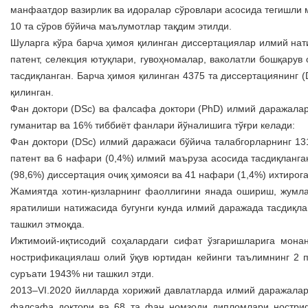
манфаатдор вазирлик ва идоралар сўровлари асосида тегишли 
10 та сўров бўйича маълумотлар тақдим этилди.
Шуларга кўра барча ҳимоя қилинган диссертациялар илмий нати
патент, селекция ютуқлари, гувоҳномалар, ваколатли бошқару
тас­диқланган. Барча ҳимоя қилинган 4375 та диссертациянинг 
қилинган.
Фан доктори (DSc) ва фалсафа доктори (PhD) илмий даражалар
гуманитар ва 16% тиббиёт фанлари йўналишига тўғри келади:
Фан доктори (DSc) илмий даражаси бўйича талабгорларнинг 131
патент ва 6 нафари (0,4%) илмий маъруза асосида тасдиқланг
(98,6%) диссертация очиқ ҳимояси ва 41 нафари (1,4%) ихтирога
Жамиятда хотин-қизларнинг фаоллигини янада ошириш, жумл
яратилиши натижасида бугунги кунда илмий даражада тасдиқл
ташкил этмоқда.
Ижтимоий-иқтисодий соҳалардаги сифат ўзгаришларига мона
нострификациялаш олий ўқув юртидан кейинги таълимнинг 2 по
суръати 1943% ни ташкил этди.
2013–VI.2020 йилларда хорижий давлатларда илмий даражалар о
фалсафа доктори ва 68 та фан номзоди дипломлари ностриф