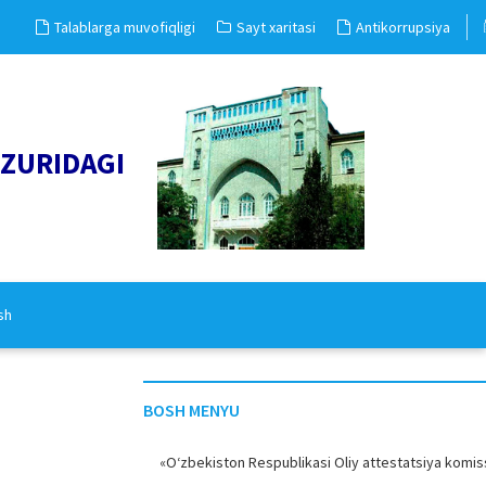
Talablarga muvofiqligi
Sayt xaritasi
Antikorrupsiya
UZURIDAGI
sh
BOSH MENYU
«O‘zbekiston Respublikasi Oliy attestatsiya komiss