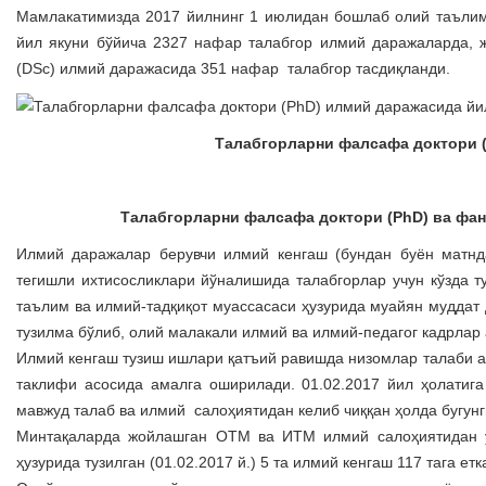
Мамлакатимизда 2017 йилнинг 1 июлидан бошлаб олий таълим
йил якуни бўйича 2327 нафар талабгор илмий даражаларда,
(DSc) илмий даражасида 351 нафар талабгор тасдиқланди.
Талабгорларни фалсафа доктори 
Талабгорларни фалсафа доктори (PhD) ва фан
Илмий даражалар берувчи илмий кенгаш (бундан буён матнд
тегишли ихтисосликлари йўналишида талабгорлар учун кўзда 
таълим ва илмий-тадқиқот муассасаси ҳузурида муайян муддат
тузилма бўлиб, олий малакали илмий ва илмий-педагог кадрлар 
Илмий кенгаш тузиш ишлари қатъий равишда низомлар талаби ас
таклифи асосида амалга оширилади. 01.02.2017 йил ҳолатига
мавжуд талаб ва илмий салоҳиятидан келиб чиққан ҳолда бугунги
Минтақаларда жойлашган ОТМ ва ИТМ илмий салоҳиятидан у
ҳузурида тузилган (01.02.2017 й.) 5 та илмий кенгаш 117 тага етк