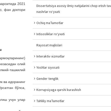
шароитида 2021
Dissertatsiya asosiy ilmiy natijalarini chop etish tav
р, фан доктори
nashrlar ro‘yxati
Ochiq ma’lumotlar
Ixtisosliklar ro‘yxati
Rayosat majlislari
ш
Interaktiv xizmatlar
армоқларининг)
 юзасидан олий
Yoshlar siyosati
илмий-ташкилий
Gender tenglik
к ва идоранинг
рсатган бўлса,
Korrupsiyaga qarshi kurashish
тиш учун улар
Tahliliy ma’lumotlar