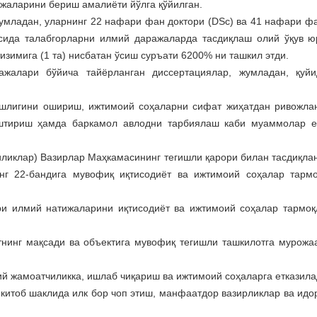
жаларини бериш амалиёти йўлга қўйилган.
умладан, уларнинг 22 нафари фан доктори (DSc) ва 41 нафари ф
сида талабгорларни илмий даражаларда тасдиқлаш олий ўқув ю
изимига (1 та) нисбатан ўсиш суръати 6200% ни ташкил этди.
жалари бўйича тайёрланган диссертациялар, жумладан, қуйи
ошлигини ошириш, ижтимоий соҳаларни сифат жиҳатдан ривожла
аштириш ҳамда баркамол авлодни тарбиялаш каби муаммолар 
гиликлар) Вазирлар Маҳкамасининг тегишли қарори билан тасдиқла
инг 22-бандига мувофиқ иқтисодиёт ва ижтимоий соҳалар тарм
ри илмий натижаларини иқтисодиёт ва ижтимоий соҳалар тармоқ
нинг мақсади ва объектига мувофиқ тегишли ташкилотга мурожа
ий жамоатчиликка, ишлаб чиқариш ва ижтимоий соҳаларга етказила
китоб шаклида илк бор чоп этиш, манфаатдор вазирликлар ва идо