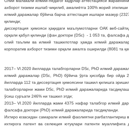
Олий малакали илмий-педагог кадрлар аттестацияси жараёнини
ахборот тизими ишлаб чиқилиб, амалиётга 100% жорий этилиши 
илмий даражалар бўйича барча аттестация ишлари мазкур (2327
қилинди;
диссертация ҳимояси ҳақидаги маълумотларни ОАК веб-сайти
орқали қабул қилинди (фан доктори (DSc) - 1 053 та, фалсафа до
олий таълим ва илмий ташкилотлар ҳамда илмий даражалар
корпоратив ахборот тизими орқали амалга оширилди (8081 та қаб
2017– VI.2020 йилларда талабгорларни DSc, PhD илмий даража
илмий даражалар (DSc, PhD) бўйича ўрта ҳисобда бир ойда 2
йилларда 112 та диссертация ҳимоясини ташкил қилишга эришил
талабгорларни жами DSc, PhD илмий даражаларида тасдиқлаш
ўсиш суръати 246% ни ташкил этди;
2013– VI.2020 йилларда жами 4375 нафар талабгор илмий дар
фалсафа доктори (PhD) илмий даражаларида тасдиқланди.
Ихтиро юзасидан самарали илмий фаолиятни рағбатлантириш в
ихтирога патент ва селекция ютуқлари патенти муаллифига