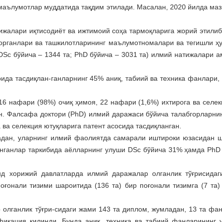
маълумотлар муддатида тақдим этилади. Масалан, 2020 йилда маз
жалари иқтисодиёт ва ижтимоий соҳа тармоқларига жорий этилиб,
в органлари ва ташкилотларининг маълумотномалари ва тегишли ҳ
(DSc бўйича – 1344 та; PhD бўйича – 3031 та) илмий натижалари 
ида тасдиқлан-ганларнинг 45% аниқ, табиий ва техника фанлари,
6 нафари (98%) очиқ ҳимоя, 22 нафари (1,6%) ихтирога ва селек
ан. Фалсафа доктори (PhD) илмий даражаси бўйича талабгорларни
 ва селекция ютуқларига патент асосида тасдиқланган.
адан, уларнинг илмий фаолиятда самарали иштироки юзасидан 
анганлар таркибида аёлларнинг улуши DSc бўйича 31% ҳамда PhD
нд хорижий давлатларда илмий даражалар олганлик тўғрисида
ғонали тизими шароитида (136 та) бир поғонали тизимга (7 та)
лганлик тўғри-сидаги жами 143 та диплом, жумладан, 13 та фан 
икация қилинди. Бунда аниқ, техника ва табиий фанларининг 