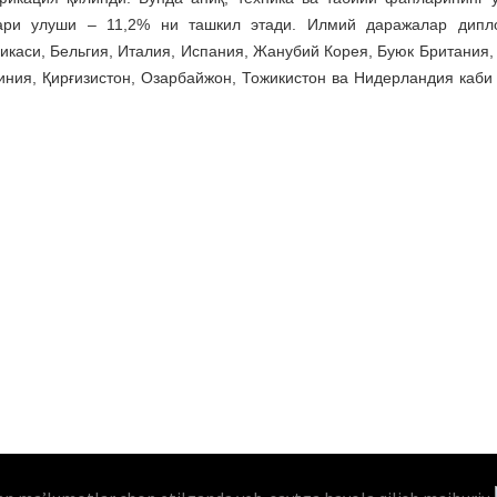
ари улуши – 11,2% ни ташкил этади. Илмий даражалар дипл
каси, Бельгия, Италия, Испания, Жанубий Корея, Буюк Британия,
иния, Қирғизистон, Озарбайжон, Тожикистон ва Нидерландия каби