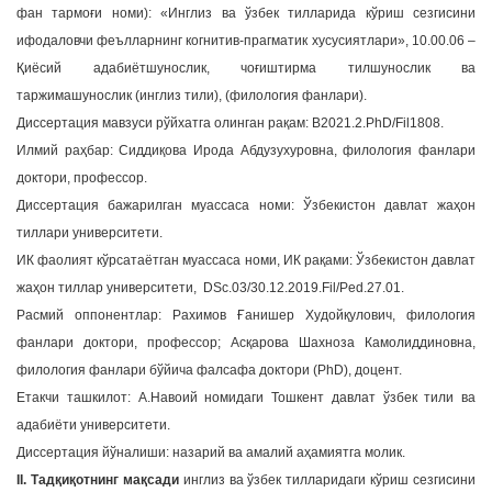
фан тармоғи номи): «Инглиз ва ўзбек тилларида кўриш сезгисини
a
ифодаловчи феълларнинг когнитив-прагматик хусусиятлари», 10.00.06 –
t
Қиёсий адабиётшунослик, чоғиштирма тилшунослик ва
i
таржимашунослик (инглиз тили), (филология фанлари).
o
n
Диссертация мавзуси рўйхатга олинган рақам: В2021.2.PhD/Fil1808.
Илмий раҳбар: Сиддиқова Ирода Абдузухуровна, филология фанлари
доктори, профессор.
Диссертация бажарилган муассаса номи: Ўзбекистон давлат жаҳон
тиллари университети.
ИК фаолият кўрсатаётган муассаса номи, ИК рақами: Ўзбекистон давлат
жаҳон тиллар университети, DSc.03/30.12.2019.Fil/Ped.27.01.
Расмий оппонентлар: Рахимов Ғанишер Худойқулович, филология
фанлари доктори, профессор; Асқарова Шахноза Камолиддиновна,
филология фанлари бўйича фалсафа доктори (PhD), доцент.
Етакчи ташкилот: А.Навоий номидаги Тошкент давлат ўзбек тили ва
адабиёти университети.
Диссертация йўналиши: назарий ва амалий аҳамиятга молик.
II. Тадқиқотнинг мақсади
инглиз ва ўзбек тилларидаги кўриш сезгисини