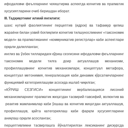
ифодаловчи феълларнинг чоғиштирма аспектда когнитив ва прагматик
хусусиятларини очиб беришдан иборат.
III. Тадқиқотнинг илмий янгилиги:
шахс нутқий фаолиятининг перцептив (идрок) ва тафаккур қилиш
жараёни билан узвий боғлиқлиги когнитив тилшуносликнинг «таксономик
модел» ва прагматиканинг «коммуникатив регистрлар» каби аспектлари
орқали далилланган;
инглиз ва ўзбек тилларидаги кўриш сезгисини ифодаловчи феълларнинг
таксономик модели тилга доир актуаллашув механизми,
профиллашувнинг когнитив механизмлари, концептуал метафора,
концептуал метонимия, генерализация каби динамик кўрсаткичларнинг
функциявий категориялашуви асосида ишлаб чиқилган;
«КЎРИШ СЕЗГИСИ» концептининг вербализацияси лисоний
механизмларнинг прагматик жиҳатдан тасвирий-тавсифий, волюнтив ва
реактив жамланмалар каби ўхшаш ва когнитив жиҳатдан актуаллашув,
профиллашув, қайта категориялаш каби фарқли хусусиятларини
аниқлаш орқали асосланган;
перцептивликни тасвирлашга йўналтирилган лексиканинг дискурсда