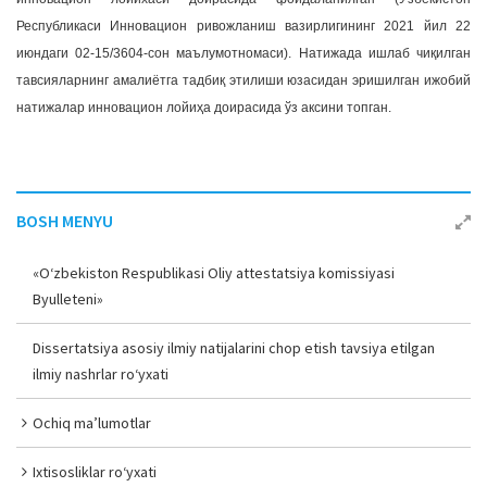
Республикаси Инновацион ривожланиш вазирлигининг 2021 йил 22
июндаги 02-15/3604-сон маълумотномаси). Натижада ишлаб чиқилган
тавсияларнинг амалиётга тадбиқ этилиши юзасидан эришилган ижобий
натижалар инновацион лойиҳа доирасида ўз аксини топган.
BOSH MENYU
«O‘zbekiston Respublikasi Oliy attestatsiya komissiyasi
Byulleteni»
Dissertatsiya asosiy ilmiy natijalarini chop etish tavsiya etilgan
ilmiy nashrlar ro‘yxati
Ochiq ma’lumotlar
Ixtisosliklar ro‘yxati