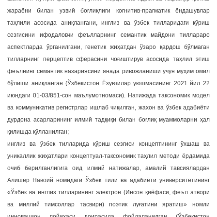
жараёни билан узвий боғлиқлиги когнитив-прагматик ёндашувлар
таҳлили асосида аниқлангани, инглиз ва ўзбек тилларидаги кўриш
сезгисини ифодаловчи феълларнинг семантик майдони тиллараро
аспектларда ўрганилгани, генетик жиҳатдан ўзаро қардош бўлмаган
тилларнинг перцептив сферасини чоғиштирув асосида таҳлил этиш
феълнинг семантик назариясини янада ривожланиши учун муҳим омил
бўлиши аниқланган (Ўзбекистон Ёзувчилар уюшмасининг 2021 йил 22
июндаги 01-03/851-сон маълумотномаси). Натижада таксономик модел
ва коммуникатив регистрлар ишлаб чиқилган, жахон ва ўзбек адабиёти
дурдона асарларининг илмий тадқиқи билан боғлиқ муаммоларни ҳал
қилишда қўлланилган;
инглиз ва ўзбек тилларида кўриш сезгиси концептининг ўхшаш ва
уникаллик жиҳатлари концептуал-таксономик таҳлил методи ёрдамида
очиб берилганлигига оид илмий натижалар, амалий тавсиялардан
Алишер Навоий номидаги Ўзбек тили ва адабиёти университетининг
«Ўзбек ва инглиз тилларининг электрон (Инсон қиёфаси, феъл атвори
ва миллий тимсоллар тасвири) поэтик луғатини яратиш» номли
инновацион лойихаси доирасида фойдаланилган (Ўзбекистон