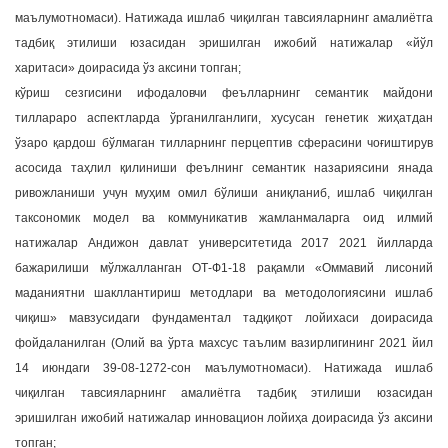
маълумотномаси). Натижада ишлаб чиқилган тавсияларнинг амалиётга
тадбиқ этилиши юзасидан эришилган ижобий натижалар «йўл
харитаси» доирасида ўз аксини топган;
кўриш сезгисини ифодаловчи феълларнинг семантик майдони
тиллараро аспектларда ўрганилганлиги, хусусан генетик жиҳатдан
ўзаро қардош бўлмаган тилларнинг перцептив сферасини чоғиштирув
асосида таҳлил қилиниши феълнинг семантик назариясини янада
ривожланиши учун муҳим омил бўлиши аниқланиб, ишлаб чиқилган
таксономик модел ва коммуникатив жамланмаларга оид илмий
натижалар Андижон давлат университетида 2017 2021 йилларда
бажарилиши мўлжалланган ОТ-Ф1-18 рақамли «Оммавий лисоний
маданиятни шакллантириш методлари ва методологиясини ишлаб
чиқиш» мавзусидаги фундаментал тадқиқот лойихаси доирасида
фойдаланилган (Олий ва ўрта махсус таълим вазирлигининг 2021 йил
14 июндаги 39-08-1272-сон маълумотномаси). Натижада ишлаб
чиқилган тавсияларнинг амалиётга тадбиқ этилиши юзасидан
эришилган ижобий натижалар инновацион лойиҳа доирасида ўз аксини
топган;