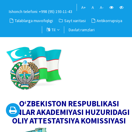
A+
A
A-
Ishonch telefoni: +998 (95) 193-11-43
Talablarga muvofiqligi
Sayt xaritasi
Antikorrupsiya
Til
Davlat ramzlari
O‘ZBEKISTON RESPUBLIKASI
FANLAR AKADEMIYASI HUZURIDAGI
OLIY ATTESTATSIYA KOMISSIYASI