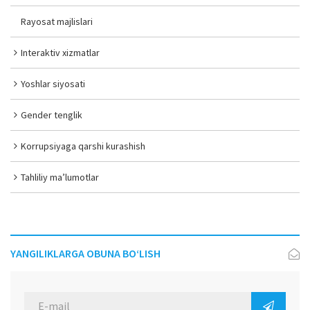
Rayosat majlislari
Interaktiv xizmatlar
Yoshlar siyosati
Gender tenglik
Korrupsiyaga qarshi kurashish
Tahliliy ma’lumotlar
YANGILIKLARGA OBUNA BO‘LISH