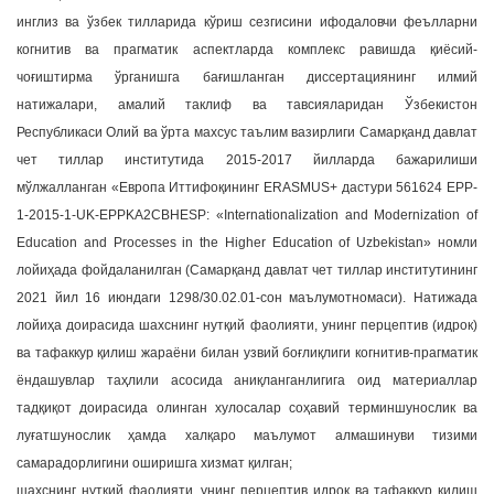
инглиз ва ўзбек тилларида кўриш сезгисини ифодаловчи феълларни
когнитив ва прагматик аспектларда комплекс равишда қиёсий-
чоғиштирма ўрганишга бағишланган диссертациянинг илмий
натижалари, амалий таклиф ва тавсияларидан Ўзбекистон
Республикаси Олий ва ўрта махсус таълим вазирлиги Самарқанд давлат
чет тиллар институтида 2015-2017 йилларда бажарилиши
мўлжалланган «Европа Иттифоқининг ERASMUS+ дастури 561624 EPP-
1-2015-1-UK-EPPKA2CBHESP: «Internationalization and Modernization of
Education and Processes in the Higher Education of Uzbekistan» номли
лойиҳада фойдаланилган (Самарқанд давлат чет тиллар институтининг
2021 йил 16 июндаги 1298/30.02.01-сон маълумотномаси). Натижада
лойиҳа доирасида шахснинг нутқий фаолияти, унинг перцептив (идрок)
ва тафаккур қилиш жараёни билан узвий боғлиқлиги когнитив-прагматик
ёндашувлар таҳлили асосида аниқланганлигига оид материаллар
тадқиқот доирасида олинган хулосалар соҳавий терминшунослик ва
луғатшунослик ҳамда халқаро маълумот алмашинуви тизими
самарадорлигини оширишга хизмат қилган;
шахснинг нутқий фаолияти, унинг перцептив идрок ва тафаккур қилиш