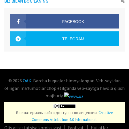
BIZ BILAN BOG‘LANING
FACEBOOK
OAK.UZ
TELEGRAM
OAK.UZ
© 2026
OAK
. Barcha huquqlar himoyalangan. Veb-saytdan
olingan maʼlumotlar chop etilganda veb-saytga havola qilish
majburiy.
Все материалы сайта доступны по лицензии:
Creative
Commons Attribution 4.0 International
.
Oliy attestatsiya komissiyasi
Faoliyat
Hujjatlar