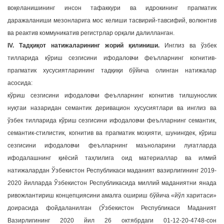
воқеланишининг инсон тафаккури ва идрокининг прагматик
даражаланиши мезонларига мос келиши тасвирий-тавсифий, волюнтив
ва реактив коммуникатив регистрлар орқали далилланган.
IV. Тадқиқот натижаларининг жорий қилиниши.
Инглиз ва ўзбек
тилларида кўриш сезгисини ифодаловчи феълларнинг когнитив-
прагматик хусусиятларининг тадқиқи бўйича олинган натижалар
асосида:
кўриш сезгисини ифодаловчи феълларнинг когнитив тилшунослик
нуқтаи назаридан семантик деривацион хусусиятлари ва инглиз ва
ўзбек тилларида кўриш сезгисини ифодаловчи феълларнинг семантик,
семантик-стилистик, когнитив ва прагматик моҳияти, шунингдек, кўриш
сезгисини ифодаловчи феълларнинг маъноларини луғатларда
ифодалашнинг қиёсий таҳлилига оид материаллар ва илмий
натижалардан Ўзбекистон Республикаси маданият вазирлигининг 2019-
2020 йилларда Ўзбекистон Республикасида миллий маданиятни янада
ривожлантириш концепциясини амалга ошириш бўйича «йўл харитаси»
доирасида фойдаланилган (Ўзбекистон Республикаси Маданият
Вазирлигининг 2020 йил 26 октябрдаги 01-12-20-4748-сон