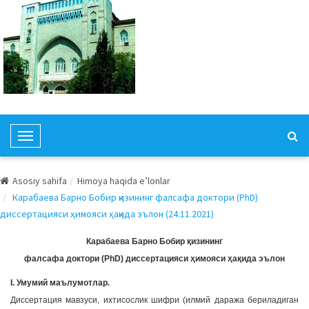
T
o
g
Asosiy sahifa
Himoya haqida e’lonlar
g
Карабаева Барно Бобир қизининг фалсафа доктори (PhD)
l
диссертацияси ҳимояси ҳақида эълон (24.11.2021)
e
N
Карабаева Барно Бобир қизининг
a
фалсафа доктори (PhD) диссертацияси ҳимояси ҳақида эълон
v
I. Умумий маълумотлар.
i
Диссертация мавзуси, ихтисослик шифри (илмий даража бериладиган
g