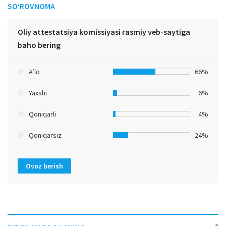
SO‘ROVNOMA
Oliy attestatsiya komissiyasi rasmiy veb-saytiga
baho bering
A’lo
66%
Yaxshi
6%
Qoniqarli
4%
Qoniqarsiz
24%
Ovoz berish