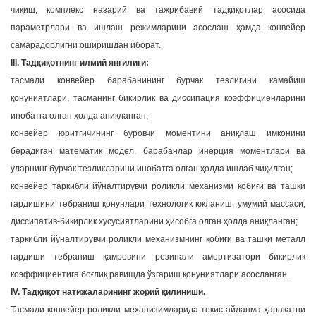
чиқиш, комплекс назарий ва тажрибавий тадқиқотлар асосида
параметрлари ва ишлаш режимларини асослаш ҳамда конвейер
самарадорлигни оширишдан иборат.
III. Тадқиқотнинг илмий янгилиги:
тасмали конвейер барабанининг бурчак тезлигини камайиш
қонуниятлари, тасманинг бикирлик ва диссипация коэффициенларини
инобатга олган ҳолда аниқланган;
конвейер юритгичининг буровчи моментини аниқлаш имконини
берадиган математик модел, барабанлар инерция моментлари ва
уларнинг бурчак тезликларини инобатга олган ҳолда ишлаб чиқилган;
конвейер таркибли йўналтирувчи роликли механизми қобиғи ва ташқи
гардишини тебраниш қонунлари технологик юкланиш, умумий массаси,
диссипатив-бикирлик хусусиятларини ҳисобга олган ҳолда аниқланган;
таркибли йўналтирувчи роликли механизмнинг қобиғи ва ташқи металл
гардиши тебраниш қамровини резинали амортизатори бикирлик
коэффициентига боғлиқ равишда ўзгариш қонуниятлари асосланган.
IV. Тадқиқот натижаларининг жорий қилиниши.
Тасмали конвейер роликли механизимларида текис айланма ҳаракатни