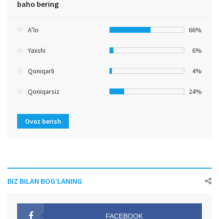
baho bering
A’lo
66%
Yaxshi
6%
Qoniqarli
4%
Qoniqarsiz
24%
Ovoz berish
BIZ BILAN BOG‘LANING
FACEBOOK