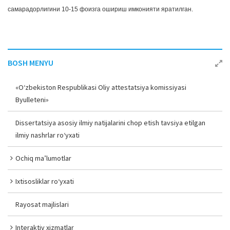
самарадорлигини 10-15 фоизга ошириш имконияти яратилган.
BOSH MENYU
«O‘zbekiston Respublikasi Oliy attestatsiya komissiyasi
Byulleteni»
Dissertatsiya asosiy ilmiy natijalarini chop etish tavsiya etilgan
ilmiy nashrlar ro‘yxati
Ochiq ma’lumotlar
Ixtisosliklar ro‘yxati
Rayosat majlislari
Interaktiv xizmatlar