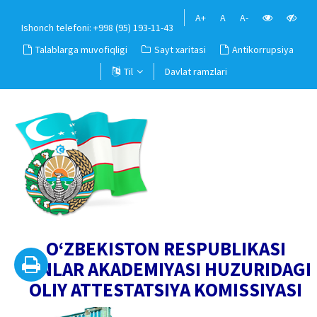
A+
A
A-
Ishonch telefoni: +998 (95) 193-11-43
Talablarga muvofiqligi
Sayt xaritasi
Antikorrupsiya
Til
Davlat ramzlari
O‘ZBEKISTON RESPUBLIKASI
FANLAR AKADEMIYASI HUZURIDAGI
OLIY ATTESTATSIYA KOMISSIYASI