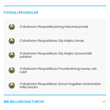
FOYDALI RESURSLAR
O‘zbekiston Respublikasining Hukumat portali
O‘zbekiston Respublikasi Oliy Majlisi Senati
O‘zbekiston Respublikasi Oliy Majlisi Qonunchilik
palatasi
O‘zbekiston Respublikasi Prezidentining rasmiy veb
sayti
O‘zbekiston Respublikasi Qonun hujjatlari ma’lumotlari
milliy bazasi
BIR MILLION DASTURCHI