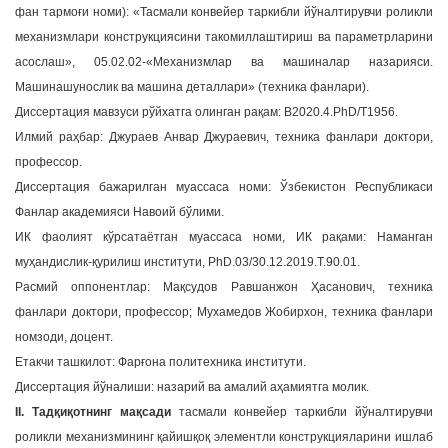
фан тармоғи номи): «Тасмали конвейер таркибли йўналтирувчи роликли
a
механизмлари конструкциясини такомиллаштириш ва параметрларини
t
асослаш», 05.02.02-«Механизмлар ва машиналар назарияси.
i
Машинашунослик ва машина деталлари» (техника фанлари).
o
n
Диссертация мавзуси рўйхатга олинган рақам: В2020.4.PhD/T1956.
Илмий раҳбар: Джураев Анвар Джураевич, техника фанлари доктори,
профессор.
Диссертация бажарилган муассаса номи: Ўзбекистон Республикаси
Фанлар академияси Навоий бўлими.
ИК фаолият кўрсатаётган муассаса номи, ИК рақами: Наманган
муҳандислик-қурилиш институти, PhD.03/30.12.2019.Т.90.01.
Расмий оппонентлар: Мақсудов Равшанжон Ҳасанович, техника
фанлари доктори, профессор; Мухамедов Жобирхон, техника фанлари
номзоди, доцент.
Етакчи ташкилот: Фарғона политехника институти.
Диссертация йўналиши: назарий ва амалий аҳамиятга молик.
II. Тадқиқотнинг мақсади
тасмали конвейер таркибли йўналтирувчи
роликли механизмининг қайишқоқ элементли конструкцияларини ишлаб