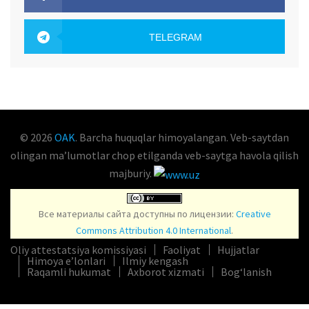
OAK.UZ
TELEGRAM
OAK.UZ
© 2026
OAK
. Barcha huquqlar himoyalangan. Veb-saytdan
olingan maʼlumotlar chop etilganda veb-saytga havola qilish
majburiy.
Все материалы сайта доступны по лицензии:
Creative
Commons Attribution 4.0 International
.
Oliy attestatsiya komissiyasi
Faoliyat
Hujjatlar
Himoya e’lonlari
Ilmiy kengash
Raqamli hukumat
Axborot xizmati
Bog‘lanish