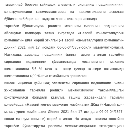
таъминлаб берувчи қайишқоқ элементли сирпаниш подшипнигининг
конструкциясини такомиллаштириш ва параметрларини асослаш
бўйича олиб борилган тадқиқотлар натижалари асосида:
таркибли йўналтирувчи роликли механизм сирпаниш подшипниги
айланувчи валларда таянч сифатида «Навоий кон-металлургия
комбинати» ДКга жорий этилган («Навоий кон-металлургия комбинати»
ДКнинг 2021 йил 17 июндаги 06-06-04/6357-сонли маълумотномаси).
Натижада, думалаш подшипниги ўрнига тавсия этилган таркибли
сирпаниш подшипниги қўлланилганда механизмнинг механик
шикастланиши 5,6 % гача ва ташқи кучлар таъсири натижасида
шикастланиши 4,99 % гача камайишига эришилган;
ишлаб чиқилган қайишқоқ элементли сирпаниш подшипниги билан
жихозланган таркибли роликли механизмининг такомиллашган
конструкцияси фойдали қазилма ташиш жараёнидаги тасмали
конвейерда «Навоий кон-металлургия комбинати» ДКда («Навоий кон-
металлургия комбинати» ДКнинг 2021 йил 17 июндаги 06-06-04/6357-
сонли маълумотномаси) жорий этилган. Натижада тасмали конвейер
таркибли йўналтирувчи роликли механизмларининг эксплуатацион