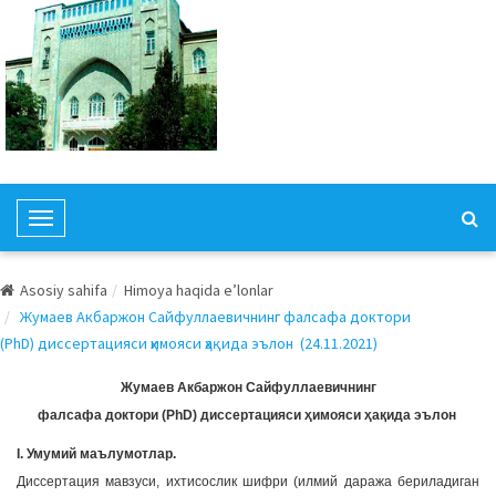
T
o
g
Asosiy sahifa
Himoya haqida e’lonlar
g
Жумаев Акбаржон Сайфуллаевичнинг фалсафа доктори
l
(PhD) диссертацияси ҳимояси ҳақида эълон (24.11.2021)
e
N
Жумаев Акбаржон Сайфуллаевичнинг
a
фалсафа доктори (PhD) диссертацияси ҳимояси ҳақида эълон
v
I. Умумий маълумотлар.
i
Диссертация мавзуси, ихтисослик шифри (илмий даража бериладиган
g