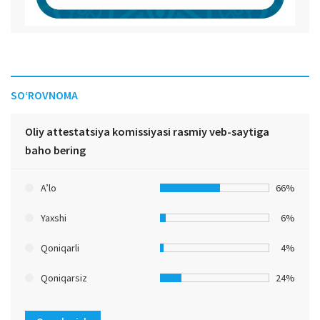
SO‘ROVNOMA
Oliy attestatsiya komissiyasi rasmiy veb-saytiga
baho bering
A’lo
66%
Yaxshi
6%
Qoniqarli
4%
Qoniqarsiz
24%