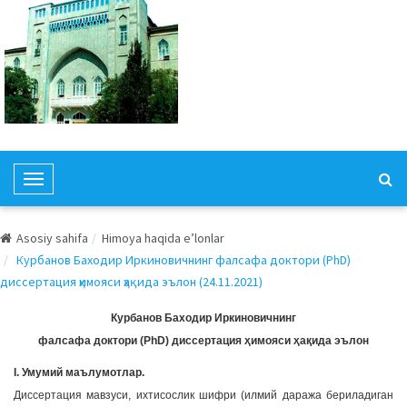
T
o
g
Asosiy sahifa
Himoya haqida e’lonlar
g
Курбанов Баходир Иркиновичнинг фалсафа доктори (PhD)
l
диссертация ҳимояси ҳақида эълон (24.11.2021)
e
N
Курбанов Баходир Иркиновичнинг
a
фалсафа доктори (PhD) диссертация ҳимояси ҳақида эълон
v
I. Умумий маълумотлар.
i
Диссертация мавзуси, ихтисослик шифри (илмий даража бериладиган
g