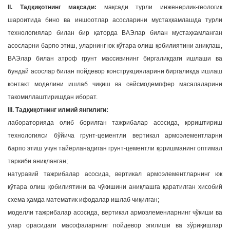
II. Тадқиқотнинг мақсади:
мақсади турли инженерлик-геологик
шароитида бино ва иншоотлар асосларини мустаҳкамлашда турли
технологиялар билан бир қаторда ВАЭлар билан мустаҳкамланган
асосларни барпо этиш, уларнинг юк кўтара олиш қобилиятини аниқлаш,
ВАЭлар билан атроф грунт массивининг биргаликдаги ишлаши ва
бундай асослар билан пойдевор конструкцияларини биргаликда ишлаш
контакт моделини ишлаб чиқиш ва сейсмодемпфер масалаларини
такомиллаштиришдан иборат.
III. Тадқиқотнинг илмий янгилиги:
лабораторияда олиб борилган тажрибалар асосида, қориштириш
технологияси бўйича грунт-цементли вертикал армоэлементларни
барпо этиш учун тайёрланадиган грунт-цементли қоришманинг оптимал
таркиби аниқланган;
натуравий тажрибалар асосида, вертикал армоэлементларнинг юк
кўтара олиш қобилиятини ва чўкишини аниқлашга қаратилган ҳисобий
схема ҳамда математик ифодалар ишлаб чиқилган;
моделли тажрибалар асосида, вертикал армоэлеменларнинг чўкиши ва
улар орасидаги масофаларнинг пойдевор эгилиши ва зўриқишлар