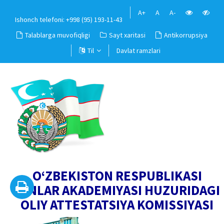
A+
A
A-
Ishonch telefoni: +998 (95) 193-11-43
Talablarga muvofiqligi
Sayt xaritasi
Antikorrupsiya
Til
Davlat ramzlari
O‘ZBEKISTON RESPUBLIKASI
FANLAR AKADEMIYASI HUZURIDAGI
OLIY ATTESTATSIYA KOMISSIYASI