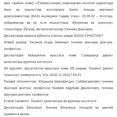
фан тармоғи номи): «Ўзбекистоннинг инженерлик–геологик шароитида
a
бино ва иншоотлар асосларини барпо этишда вертикал
t
армоэлементлар (ВАЭ) ишлашини тадқиқ этиш», 05.09.02 – Асослар,
i
пойдеворлар ва ер ости иншоотлари. Кўприклар ва транспорт
o
n
тоннеллари. Йўллар, метрополитенлар (техника фанлари).
Диссертация мавзуси рўйхатга олинган рақам: В2020.4.PhD/Т2007
Илмий раҳбар: Хасанов Асқар Забиевич техника фанлари доктори,
профессор.
Диссертация бажарилган муассаса номи: Самарқанд давлат
архитектура-қурилиш институти.
ИК фаолият кўрсатаётган муассаса номи, ИК рақами: Тошкент давлат
транспорт университети, DSc.18/30.12.2019.Т.09.01.
Расмий оппонентлар: Юлдашев Шарафитдин Сайфитдинович техника
фанлари доктори, профессор; Каюмов Абдубаки Джалилович, техника
фанлари доктори, профессор
Етакчи ташкилот: Тошкент архитектура ва қурилиш институти.
Диссертация йўналиши: Техника йўналиши. Назарий ва амалий
аҳамиятга молик.