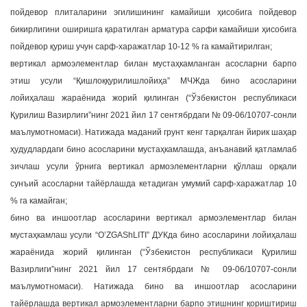
пойдевор плиталарини эгилишининг камайиши ҳисобига пойдевор
бикирлигини оширишга қаратилган арматура сарфи камайиши ҳисобига
пойдевор қуриш учун сарф-харажатлар 10-12 % га камайтирилган;
вертикал армоэлементлар билан мустаҳкамланган асосларни барпо
этиш усули “Қишлоққурилишлойиҳа” МЧЖда бино асосларини
лойиҳалаш жараёнида жорий қилинган (“Ўзбекистон республикаси
Қурилиш Вазирлиги”нинг 2021 йил 17 сентябрдаги № 09-06/10707-сонли
маълумотномаси). Натижада маданий грунт кенг тарқалган йирик шаҳар
ҳудудлардаги бино асосларини мустаҳкамлашда, анъанавий қатламлаб
зичлаш усули ўрнига вертикал армоэлементларни қўллаш орқали
сунъий асосларни тайёрлашда кетадиган умумий сарф-харажатлар 10
% га камайган;
бино ва иншоотлар асосларини вертикал армоэлементлар билан
мустаҳкамлаш усули “O’ZGAShLITI” ДУКда бино асосларини лойиҳалаш
жараёнида жорий қилинган (“Ўзбекистон республикаси Қурилиш
Вазирлиги”нинг 2021 йил 17 сентябрдаги № 09-06/10707-сонли
маълумотномаси). Натижада бино ва иншоотлар асосларини
тайёрлашда вертикал армоэлементларни барпо этишнинг қориштириш