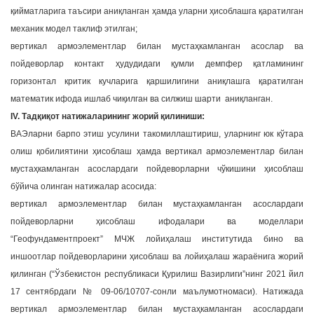
қийматларига таъсири аниқланган ҳамда уларни ҳисоблашга қаратилган
механик модел таклиф этилган;
вертикал армоэлементлар билан мустаҳкамланган асослар ва
пойдеворлар контакт ҳудудидаги қумли демпфер қатламининг
горизонтал критик кучларига қаршилигини аниқлашга қаратилган
математик ифода ишлаб чиқилган ва силжиш шарти аниқланган.
IV. Тадқиқот натижаларининг жорий қилиниши:
ВАЭларни барпо этиш усулини такомиллаштириш, уларнинг юк кўтара
олиш қобилиятини ҳисоблаш ҳамда вертикал армоэлементлар билан
мустаҳкамланган асослардаги пойдеворларни чўкишини ҳисоблаш
бўйича олинган натижалар асосида:
вертикал армоэлементлар билан мустаҳкамланган асослардаги
пойдеворларни ҳисоблаш ифодалари ва моделлари
“Геофундаментпроект” МЧЖ лойиҳалаш институтида бино ва
иншоотлар пойдеворларини ҳисоблаш ва лойиҳалаш жараёнига жорий
қилинган (“Ўзбекистон республикаси Қурилиш Вазирлиги”нинг 2021 йил
17 сентябрдаги № 09-06/10707-сонли маълумотномаси). Натижада
вертикал армоэлементлар билан мустаҳкамланган асослардаги