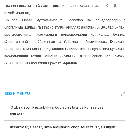
технологиясини қўллаш орқали сарф-харажатлар 10 % га
камайтирилган;
ВАЭлар билан мустаҳкамланган асослар ва пойдеворларнинг
биргаликда ишлашига таъсир этувчи омиллар аниқланиб, ВАЭлар билан
мустаҳкамланган асослардаги пойдеворларни лойиҳалаш бўйича
қўлланма қайта тайёрланган ва Ўзбекистон Республикаси Қурилиш
Вазирлиги томонидан тасдиқланган (Ўзбекистон Республикаси Қурилиш
вазирлигининг Техник кенгаши йиғилиши 18-2021-сонли баённомаси
(23.08.2021)) ва чоп этишга рухсат берилган.
BOSH MENYU
«O‘zbekiston Respublikasi Oliy attestatsiya komissiyasi
Byulleteni»
Dissertatsiya asosiy ilmiy natijalarini chop etish tavsiya etilgan