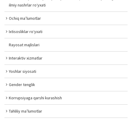
ilmiy nashrlar ro‘yxati
Ochiq ma’lumotlar
Ixtisosliklar ro‘yxati
Rayosat majlislari
Interaktiv xizmatlar
Yoshlar siyosati
Gender tenglik
Korrupsiyaga qarshi kurashish
Tahliliy ma’lumotlar