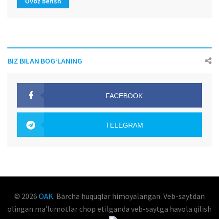
Ovoz berish
BIZ BILAN BOG‘LANING
FACEBOOK
OAK.UZ
TELEGRAM
OAK.UZ
© 2026
OAK
. Barcha huquqlar himoyalangan. Veb-saytdan
olingan maʼlumotlar chop etilganda veb-saytga havola qilish