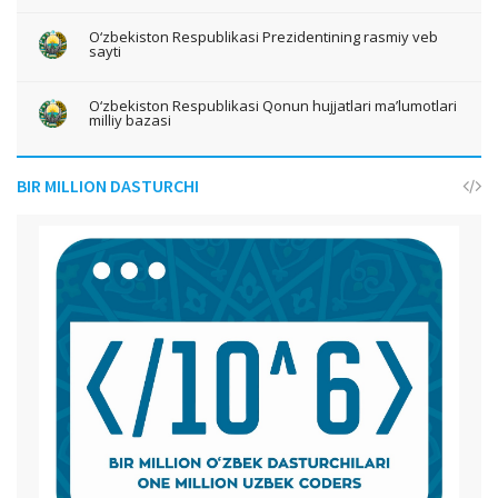
O‘zbekiston Respublikasi Prezidentining rasmiy veb
sayti
O‘zbekiston Respublikasi Qonun hujjatlari ma’lumotlari
milliy bazasi
BIR MILLION DASTURCHI