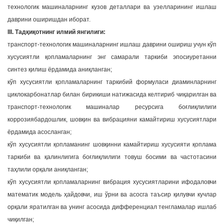
технологик машиналарнинг кузов деталлари ва узелларининг ишлаш
даврини оширишдан иборат.
III. Тадқиқотнинг илмий янгилиги:
транспорт-технологик машиналарнинг ишлаш даврини ошириш учун кўп
хусусиятли қопламаларнинг энг самарали таркиби эпосиуретанни
синтез қилиш ёрдамида аниқланган;
кўп хусусиятли қопламаларнинг таркибий формуласи диаминларнинг
циклокарбонатлар билан бирикиши натижасида келтириб чиқарилган ва
транспорт-технологик машиналар ресурсига боғлиқлилиги
коррозиябардошлик, шовқин ва вибрацияни камайтириш хусусиятлари
ёрдамида асосланган;
кўп хусусиятли қопламанинг шовқинни камайтириш хусусияти қоплама
таркиби ва қалинлигига боғлиқлилиги товуш босими ва частотасини
таҳлили орқали аниқланган;
кўп хусусиятли қопламаларнинг вибрация хусусиятларини ифодаловчи
математик модель ҳайдовчи, иш ўрни ва асосга таъсир қилувчи кучлар
орқали яратилган ва унинг асосида дифференциал тенгламалар ишлаб
чиқилган;