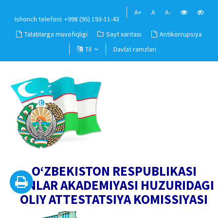
A+
A
A-
Ishonch telefoni: +998 (95) 193-11-43
Talablarga muvofiqligi
Sayt xaritasi
Antikorrupsiya
Til
Davlat ramzlari
O‘ZBEKISTON RESPUBLIKASI
FANLAR AKADEMIYASI HUZURIDAGI
OLIY ATTESTATSIYA KOMISSIYASI