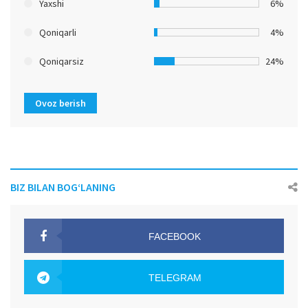
Yaxshi
6%
Qoniqarli
4%
Qoniqarsiz
24%
Ovoz berish
BIZ BILAN BOG‘LANING
FACEBOOK
OAK.UZ
TELEGRAM
OAK.UZ