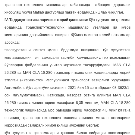
транспорт-технологик машиналар кабинасида вибрация даражаси
ҳисоблаш усули Matlab дастурлаш пакети ёрдамида ишлаб чиқилган.
IV. Тадқиқот натижаларининг жорий қилиниши:
Кўп хусусиятли қоплама
ёрдамида транспорт-технологик машиналар узеллари ва кузов
қисмларининг даврийлигини ошириш бўйича олинган илмий натижалар
асосида:
эпосиуретанни синтез қилиш ёрдамида аниқланган кўп хусусиятли
қопламаларнинг энг самарали таркиби Қамчиқавтойўл ихтисослашган
йўллардан фойдаланиш унитар корхонаси тасарруфидаги MAN CLA
26.280 ва MAN CLA 18.280 транспорт-технологик машиналарда жорий
этилган («Ўзбекистон Республикаси транспорт вазирлиги ҳузуридаги
Автомобиль йўллари қўмитаси»нинг 2021 йил 15 сентябрдаги 03-3623/1-
сон маълумотномаси). Натижада, назорат остига олинган MAN CLA
26.280 самосвалининг юриш масофаси 8,35 минг км, MAN CLA 18.280
технологик машинасида мос равишда юриш масофаси 4,8 минг км гача
ошириш, транспорт-технологик машиналарининг металл юзаларини
коррозиядан самарали ҳимоя қилиш имконини берган;
кўп хусусиятли қопламаларни қоплаш билан вибрация хоссаларини