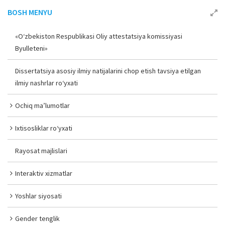
BOSH MENYU
«O‘zbekiston Respublikasi Oliy attestatsiya komissiyasi
Byulleteni»
Dissertatsiya asosiy ilmiy natijalarini chop etish tavsiya etilgan
ilmiy nashrlar ro‘yxati
Ochiq ma’lumotlar
Ixtisosliklar ro‘yxati
Rayosat majlislari
Interaktiv xizmatlar
Yoshlar siyosati
Gender tenglik