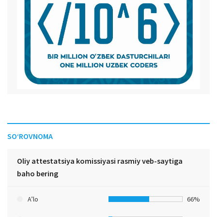
SO‘ROVNOMA
Oliy attestatsiya komissiyasi rasmiy veb-saytiga
baho bering
A’lo
66%