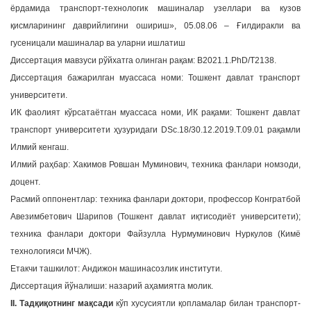
ёрдамида транспорт-технологик машиналар узеллари ва кузов
a
қисмларининг даврийлигини ошириш», 05.08.06 – Ғилдиракли ва
t
гусеницали машиналар ва уларни ишлатиш
i
Диссертация мавзуси рўйхатга олинган рақам: В2021.1.PhD/Т2138.
o
n
Диссертация бажарилган муассаса номи: Тошкент давлат транспорт
университети.
ИК фаолият кўрсатаётган муассаса номи, ИК рақами: Тошкент давлат
транспорт университети ҳузуридаги DSc.18/30.12.2019.T.09.01 рақамли
Илмий кенгаш.
Илмий раҳбар: Хакимов Ровшан Муминович, техника фанлари номзоди,
доцент.
Расмий оппонентлар: техника фанлари доктори, профессор Конгратбой
Авезимбетович Шарипов (Тошкент давлат иқтисодиёт университети);
техника фанлари доктори Файзулла Нурмуминович Нуркулов (Кимё
технологияcи МЧЖ).
Етакчи ташкилот: Андижон машинасозлик институти.
Диссертация йўналиши: назарий аҳамиятга молик.
II. Тадқиқотнинг мақсади
кўп хусусиятли қопламалар билан транспорт-