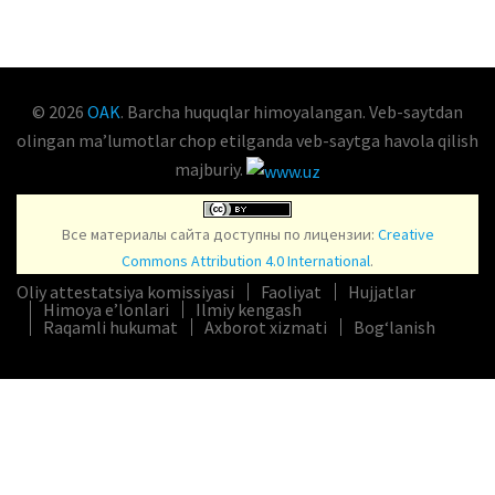
© 2026
OAK
. Barcha huquqlar himoyalangan. Veb-saytdan
olingan maʼlumotlar chop etilganda veb-saytga havola qilish
majburiy.
Все материалы сайта доступны по лицензии:
Creative
Commons Attribution 4.0 International
.
Oliy attestatsiya komissiyasi
Faoliyat
Hujjatlar
Himoya e’lonlari
Ilmiy kengash
Raqamli hukumat
Axborot xizmati
Bog‘lanish