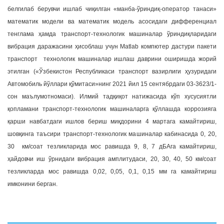
белгилаб берувчи ишлаб чиқилган «манба-ўриндиқ-оператор танаси»
математик модели ва математик модель асосидаги дифференциал
тенглама ҳамда транспорт-технологик машиналар ўриндиқларидаги
вибрация даражасини ҳисоблаш учун Matlab компютер дастури пакети
транспорт технологик машиналар ишлаш даврини оширишда жорий
этилган («Ўзбекистон Республикаси транспорт вазирлиги ҳузуридаги
Автомобиль йўллари қўмитаси»нинг 2021 йил 15 сентябрдаги 03-3623/1-
сон маълумотномаси). Илмий тадқиқот натижасида кўп хусусиятли
қопламани транспорт-технологик машиналарга қўллашда коррозияга
қарши навбатдаги ишлов бериш миқдорини 4 мартага камайтириш,
шовқинга таъсири транспорт-технологик машиналар кабинасида 0, 20,
30 км/соат тезликларида мос равишда 9, 8, 7 дБАга камайтириш,
ҳайдовчи иш ўрнидаги вибрация амплитудаси, 20, 30, 40, 50 км/соат
тезликларда мос равишда 0,02, 0,05, 0,1, 0,15 мм га камайтириш
имконини берган.