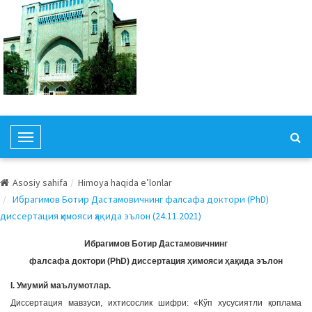
T
o
g
Asosiy sahifa
Himoya haqida e’lonlar
g
Ибрагимов Ботир Дастамовичнинг фалсафа доктори (PhD)
l
диссертация ҳимояси ҳақида эълон (24.11.2021)
e
N
Ибрагимов Ботир Дастамовичнинг
a
фалсафа доктори (PhD) диссертация ҳимояси ҳақида эълон
v
I. Умумий маълумотлар.
i
Диссертация мавзуси, ихтисослик шифри: «Кўп хусусиятли қоплама
g