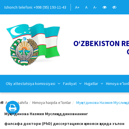
Ishonch telefoni: +998 (95) 193-11-43
A+
A
A-
O‘ZBEKISTON R
Oliy attestatsiya komissiyasi
Faoliyat
Hujjatlar
Himoya e’lonl
Asosiy sahifa
Himoya haqida e’lonlar
Муҳитдинова Назмия Муслиҳид
Муҳитдинова Назмия Муслиҳиддиновнанинг
фалсафа доктори (PhD) диссертацияси ҳимояси ҳақида эълон