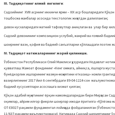
III. Тадқиқотнинг илмий янгилиги
:
Садоийнинг XVIII асрнинг иккинчи ярми – XIX аср бошларидаги Қўқон
тошбосма манбалар асосида текстологик жиҳатдан далилланган;
девон нусхаларидаги матний тафовутлар аниқлаган ва улар бир хил
Садоий девонининг композицион-услубий, жанрий ва ғоявий-бадии
шоирнинг вазн, қофия ва бадиий санъатларни қўллашдаги поэтик маҳ
IV.
Тадқиқот натижаларининг жорий қилиниши.
Ўзбекистон Республикаси Олий Мажлиси ҳузуридаги Нодавлат ноти
қувватлаш Жамоат фондининг «Кенг оммага, айниқса, ёшларга муста
бунёдкорлик ишларининг мазмун-моҳиятини етказиш» номли грантид
вазирлигининг 2017 йил 6 сентябрдаги 89-04-1224-сон маълумотном
бадиий хусусиятлари асослашга хизмат қилган;
Қўқон адабий муҳитининг ёрқин намояндаларидан бири Мирҳасан Сад
оқимлар, айрим илғор фикрли шоирлар ижоди ёритилга «Қўлёзма ма
ОТ-Е8027-рақамли фундаментал лойиҳада фойдаланилган (Ўзбекистон
11/637-рақамли маълумотномаси). Натижада Садоий шериятининг ўз