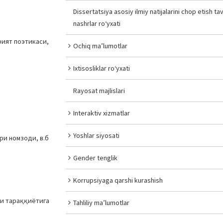
Dissertatsiya asosiy ilmiy natijalarini chop etish tav
nashrlar ro‘yxati
рият поэтикаси,
Ochiq ma’lumotlar
Ixtisosliklar ro‘yxati
Rayosat majlislari
Interaktiv xizmatlar
Yoshlar siyosati
и номзоди, в.б
Gender tenglik
Korrupsiyaga qarshi kurashish
ти тараққиётига
Tahliliy ma’lumotlar