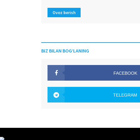
Ovoz berish
BIZ BILAN BOG‘LANING
FACEBOOK
OAK.UZ
TELEGRAM
OAK.UZ