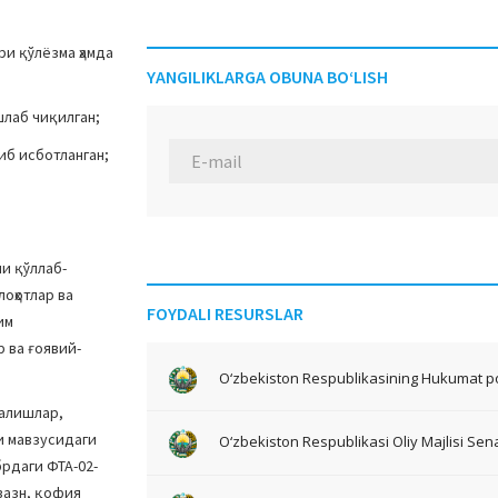
ри қўлёзма ҳамда
YANGILIKLARGA OBUNA BO‘LISH
шлаб чиқилган;
иб исботланган;
и қўллаб-
оҳотлар ва
FOYDALI RESURSLAR
им
 ва ғоявий-
O‘zbekiston Respublikasining Hukumat po
налишлар,
и мавзусидаги
O‘zbekiston Respublikasi Oliy Majlisi Sena
рдаги ФТА-02-
вазн, қофия