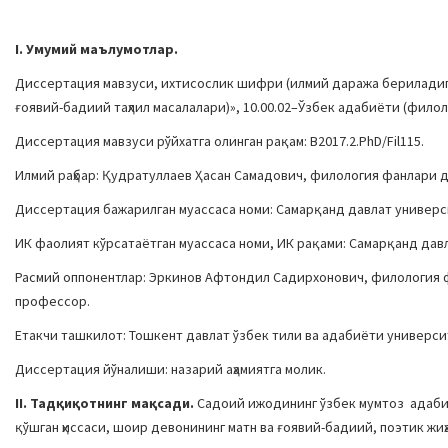
I. Умумий маълумотлар.
Диссертация мавзуси, ихтисослик шифри (илмий даража бериладига
ғоявий-бадиий таҳлил масалалари)», 10.00.02–Ўзбек адабиёти (фило
Диссертация мавзуси рўйхатга олинган рақам: B2017.2.PhD/Fil115.
Илмий раҳбар: Қудратуллаев Ҳасан Самадович, филология фанлари 
Диссертация бажарилган муассаса номи: Самарқанд давлат универс
ИК фаолият кўрсатаётган муассаса номи, ИК рақами: Самарқанд давлат
Расмий оппонентлар: Эркинов Афтондил Садирхонович, филология 
профессор.
Етакчи ташкилот: Тошкент давлат ўзбек тили ва адабиёти универ
Диссертация йўналиши: назарий аҳамиятга молик.
II. Тадқиқотнинг мақсади.
Садоий ижодининг ўзбек мумтоз адабиё
қўшган ҳиссаси, шоир девонининг матн ва ғоявий-бадиий, поэтик жи