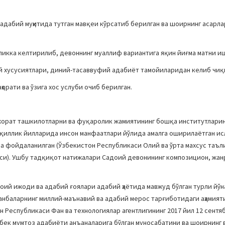
 адабий муҳитида тутган мавқеи кўрсатиб берилган ва шоирнинг асарла
ликка келтирилиб, девоннинг муаллиф вариантига яқин йиғма матни и
й хусусиятлари, диний-тасаввуфий адабиёт тамойиларидан келиб чиқ
орати ва ўзига хос услуби очиб берилган.
жорат ташкилотларни ва фуқаролик жамиятининг бошқа институтларин
қиллик йилларида инсон манфаатлари йўлида амалга оширилаётган исл
а фойдаланилган (Ўзбекистон Республикаси Олий ва ўрта махсус таъл
аси). Ушбу тадқиқот натижалари Садоий девонининг композицион, жанр
оий ижоди ва адабий ғоялари адабий ҳаётида мавжуд бўлган турли йў
нбаларнинг миллий-маънавий ва адабий мерос тарғиботидаги аҳамият
 Республикаси Фан ва технологиялар агентлигининг 2017 йил 12 сентяб
бек мумтоз адабиёти анъаналарига бўлган муносабатини ва шоирнинг 