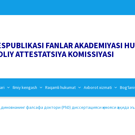
ESPUBLIKASI FANLAR AKADEMIYASI H
OLIY ATTESTATSIYA KOMISSIYASI
ari
Ilmiy kengash
Raqamli hukumat
Axborot xizmati
Bog‘lani
диновнанинг фалсафа доктори (PhD) диссертацияси ҳимояси ҳақида эъло