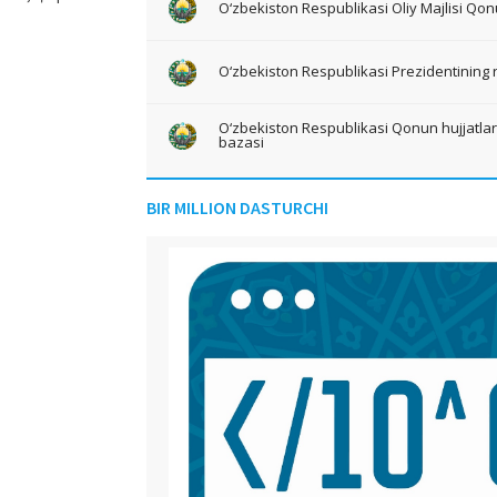
O‘zbekiston Respublikasi Oliy Majlisi Qon
O‘zbekiston Respublikasi Prezidentining 
O‘zbekiston Respublikasi Qonun hujjatlari 
bazasi
BIR MILLION DASTURCHI