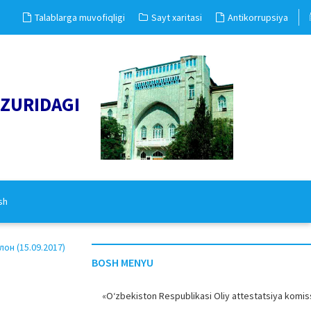
Talablarga muvofiqligi
Sayt xaritasi
Antikorrupsiya
UZURIDAGI
sh
н (15.09.2017)
BOSH MENYU
«O‘zbekiston Respublikasi Oliy attestatsiya komiss