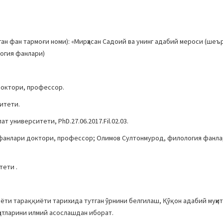
н фан тармоғи номи): «Мирҳасан Садоий ва унинг адабий мероси (шеъ
логия фанлари)
доктори, профессор.
итети.
 университети, PhD.27.06.2017.Fil.02.03.
фанлари доктори, профессор; Олимов Султонмурод, филология фанлар
ситети .
ти тараққиёти тарихида тутган ўрнини белгилаш, Қўқон адабий муҳи
ҳатларини илмий асослашдан иборат.