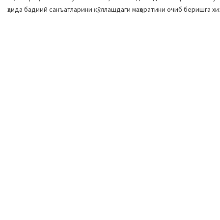
ҳамда бадиий санъатларини қўллашдаги маҳоратини очиб беришга хи