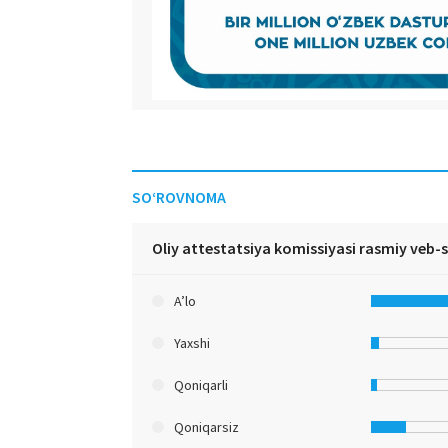
SO‘ROVNOMA
Oliy attestatsiya komissiyasi rasmiy veb-
A’lo
Yaxshi
Qoniqarli
Qoniqarsiz