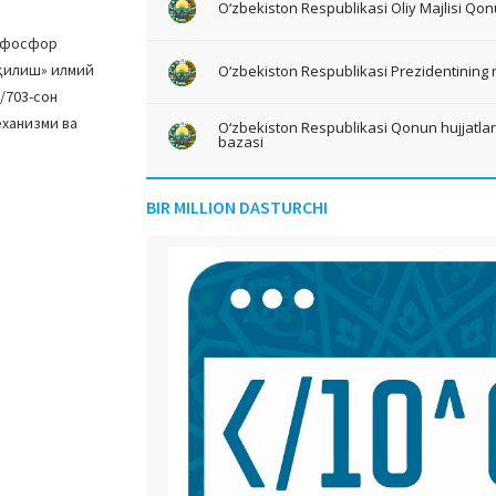
O‘zbekiston Respublikasi Oliy Majlisi Qon
а фосфор
қилиш» илмий
O‘zbekiston Respublikasi Prezidentining 
/703-сон
еханизми ва
O‘zbekiston Respublikasi Qonun hujjatlari 
bazasi
BIR MILLION DASTURCHI