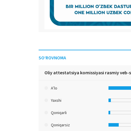
SO‘ROVNOMA
Oliy attestatsiya komissiyasi rasmiy veb-
A’lo
Yaxshi
Qoniqarli
Qoniqarsiz