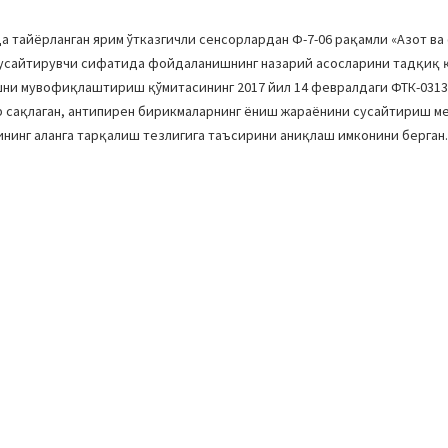
;
а тайёрланган ярим ўтказгичли сенсорлардан Ф-7-06 рақамли «Азот в
 сусайтирувчи сифатида фойдаланишнинг назарий асосларини тадқиқ 
шни мувофиқлаштириш қўмитасининг 2017 йил 14 февралдаги ФТК-0313
р сақлаган, антипирен бирикмаларнинг ёниш жараёнини сусайтириш м
гининг аланга тарқалиш тезлигига таъсирини аниқлаш имконини берган.