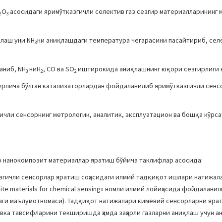
О
асосидаги яримўтказгичли селектив газ сезгир материалларининг 
2
3
лаш уни NH
ни аниқлашдаги температура чегарасини пасайтириб, сел
3
аниб, NH
ниH
, CO ва SO
иштирокида аниқлашнинг юқори сезгирлиги к
3
2
2
урлича бўлган катализаторлардан фойдаланилиб яримўтказгичли сенс
ичли сенсорнинг метрологик, аналитик, эксплуатацион ва бошқа кўрс
р нанокомпозит материаллар яратиш бўйича таклифлар асосида:
згичли сенсорлар яратиш соҳасидаги илмий тадқиқот ишлари натижал
e materials for chemical sensing» номли илмий лойиҳасида фойдаланилган
абрдаги маълумотномаси). Тадқиқот натижалари кимёвий сенсорларни яра
вка тавсифларини текширишда ҳамда заҳарли газларни аниқлаш учун а