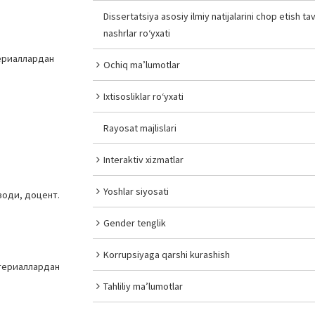
Dissertatsiya asosiy ilmiy natijalarini chop etish tav
nashrlar ro‘yxati
териаллардан
Ochiq ma’lumotlar
Ixtisosliklar ro‘yxati
Rayosat majlislari
Interaktiv xizmatlar
Yoshlar siyosati
зоди, доцент.
Gender tenglik
Korrupsiyaga qarshi kurashish
атериаллардан
Tahliliy ma’lumotlar