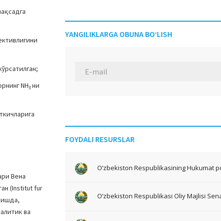
мақсадга
YANGILIKLARGA OBUNA BO‘LISH
ективлигини
ўрсатилган;
орнинг NH
ни
3
аткичларига
FOYDALI RESURSLAR
O‘zbekiston Respublikasining Hukumat po
ари Вена
 (Institut fur
O‘zbekiston Respublikasi Oliy Majlisi Sena
тишда,
налитик ва