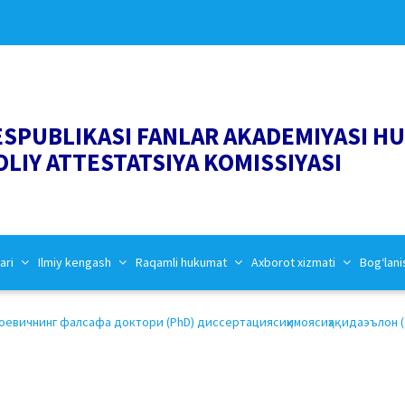
ESPUBLIKASI FANLAR AKADEMIYASI H
OLIY ATTESTATSIYA KOMISSIYASI
ari
Ilmiy kengash
Raqamli hukumat
Axborot xizmati
Bog‘lani
евичнинг фалсафа доктори (PhD) диссертациясиҳимоясиҳақидаэълон (1