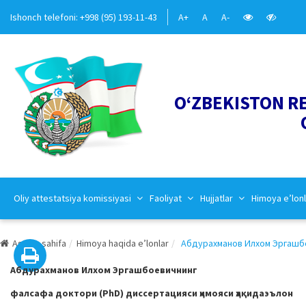
Ishonch telefoni: +998 (95) 193-11-43
A+
A
A-
O‘ZBEKISTON R
Oliy attestatsiya komissiyasi
Faoliyat
Hujjatlar
Himoya e’lonl
Asosiy sahifa
Himoya haqida e’lonlar
Абдурахманов Илхом Эргашбо
Абдурахманов Илхом Эргашбоевич
нинг
фалсафа
доктор
и (
PhD
)
диссертацияси
ҳимояси
ҳақида
эълон