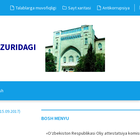
Talablarga muvofiqligi
Sayt xaritasi
Antikorrupsiya
UZURIDAGI
sh
5.09.2017)
BOSH MENYU
«O‘zbekiston Respublikasi Oliy attestatsiya komiss