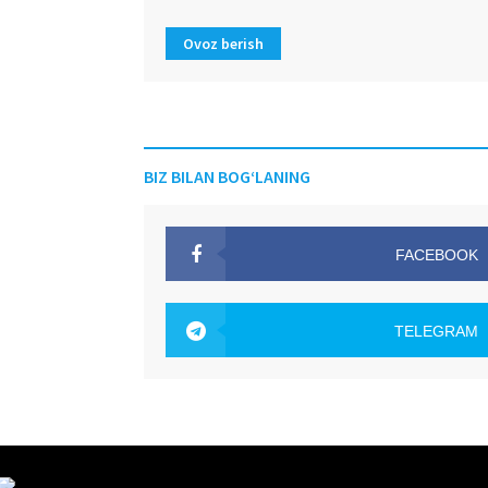
Ovoz berish
BIZ BILAN BOG‘LANING
FACEBOOK
OAK.UZ
TELEGRAM
OAK.UZ