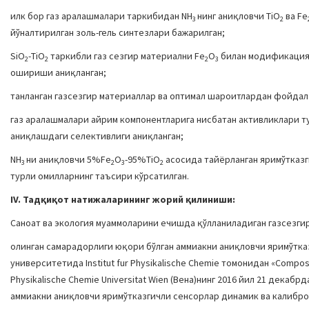
илк бор газ аралашмалари таркибидан NH
нинг аниқловчи ТiO
ва Fe
3
2
йўналтирилган золь-гель синтезлари бажарилган;
SiO
-ТiO
таркибли газ сезгир материални Fe
О
билан модификация
2
2
2
3
ошириши аниқланган;
танланган газсезгир материаллар ва оптимал шароитлардан фойдал
газ аралашмалари айрим компонентларига нисбатан активликлари т
аниқлашдаги селективлиги аниқланган;
NH
ни аниқловчи 5%Fe
O
-95%TiO
асосида тайёрланган яримўтказг
3
2
3
2
турли омилларнинг таъсири кўрсатилган.
I
V.
Тадқиқот натижаларининг жорий қилиниши:
Саноат ва экология муаммоларини ечишда қўлланиладиган газсезги
олинган самарадорлиги юқори бўлган аммиакни аниқловчи яримўтка
университетида Institut fur Physikalische Chemie томонидан «Composit
Physikalische Chemie Universitat Wien (Вена)нинг 2016 йил 21 дек
аммиакни аниқловчи яримўтказгичли сенсорлар динамик ва калибро