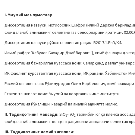
I. Умумий маълумотлар.
Диссертация мавзуси, ихтисослик шифри (илмий даража бериладига
фойдаланиб аммиакнинг селектив газ сенсорларини яратиш», 02.00.
Диссертация мавзуси рўйхатга олинган рақам: В2017.1.PhD/K4.
Илмий раҳбар: [
Кабулов Бахадир Джаббарович
], кимё фанлари докто
Диссертация бажарилган муассаса номи: Самарқанд давлат универс
ИК фаолият кўрсатаётган муассаса номи, ИК рақами: Ўзбекистон Милл
Расмий оппонентлар: Рўзимуродов Олим Норбекович, кимё фанлари 
Етакчи ташкилот номи: Умумий ва ноорганик кимё институти
Диссертация йўналиши: назарий ва амалий аҳамиятга молик.
II. Тадқиқотнинг мақсади:
SiO
-TiO
таркибли юпқа плёнка асосида
2
2
фойдаланиб аммиакнинг концентрациясини аниқловчи селектив яри
III. Тадқиқотнинг илмий янгилиги
: