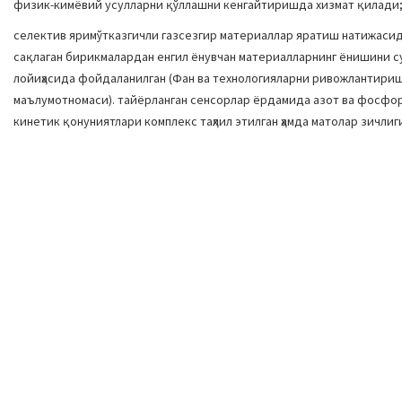
физик-кимёвий усулларни қўллашни кенгайтиришда хизмат қилади
селектив яримўтказгичли газсезгир материаллар яратиш натижасид
сақлаган бирикмалардан енгил ёнувчан материалларнинг ёнишини
лойиҳасида фойдаланилган (Фан ва технологияларни ривожлантири
маълумотномаси). тайёрланган сенсорлар ёрдамида азот ва фосфо
кинетик қонуниятлари комплекс таҳлил этилган ҳамда матолар зичли