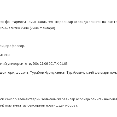
н фан тармоғи номи): «Золь-гель жараёнлар асосида олинган нанома
02–Аналитик кимё (кимё фанлари).
ри, профессор.
итети.
ий университети, DSc 27.06.2017.K.01.03.
доктори, доцент; Турабов Нурмухаммат Турабович, кимё фанлари ном
ги сенсор элементларни золь-гель жараёнлар асосида олинган наном
мўтказгичли газ сенсорини яратишдан иборат.