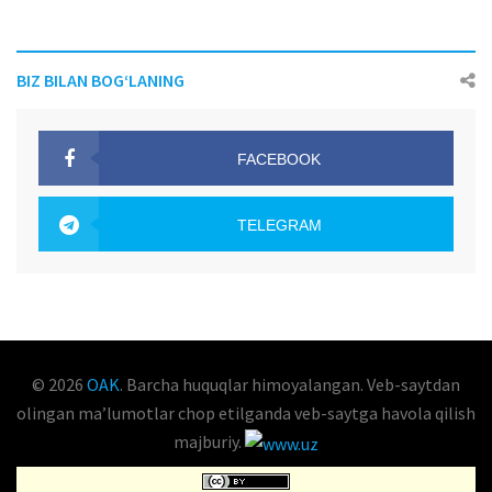
BIZ BILAN BOG‘LANING
FACEBOOK
OAK.UZ
TELEGRAM
OAK.UZ
© 2026
OAK
. Barcha huquqlar himoyalangan. Veb-saytdan
olingan maʼlumotlar chop etilganda veb-saytga havola qilish
majburiy.