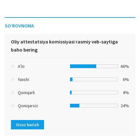
SO‘ROVNOMA
Oliy attestatsiya komissiyasi rasmiy veb-saytiga
baho bering
A’lo
66%
Yaxshi
6%
Qoniqarli
4%
Qoniqarsiz
24%
Ovoz berish