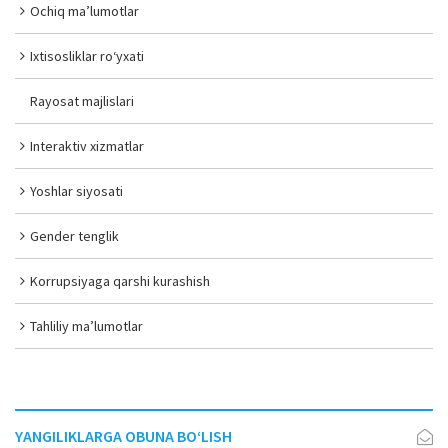
Ochiq ma’lumotlar
Ixtisosliklar ro‘yxati
Rayosat majlislari
Interaktiv xizmatlar
Yoshlar siyosati
Gender tenglik
Korrupsiyaga qarshi kurashish
Tahliliy ma’lumotlar
YANGILIKLARGA OBUNA BO‘LISH