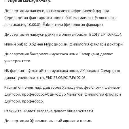
I. Умумий маълумотлар.
a
Диссертация мавзуси, ихтисослик шифри (илмий даража
t
бериладиган фан тармоғи номи): «Ўзбек тилининг ўтовсозлик
i
лексикаси», 10.00.01–Ўзбек тили (филология фанлари).
o
n
Диссертация мавзуси рўйхатга олинган рақам: B2017.2.PhD/Fil114.
Илмий раҳбар: Абдиев Муродқосим, филология фанлари доктори.
Диссертация бажарилган муассаса номи: Самарқанд давлат
университети.
ИК фаолият кўрсатаётган муассаса номи, ИК рақами: Самарқанд
давлат университети, PhD.27.06.2017.Fil.02.03.
Расмий оппонентлар: Дадабоев Ҳамидулла, филология фанлари
доктори, профессор; Абдиғофур Маматов, филология фанлари
доктори, профессор.
Етакчи ташкилот: Фарғона давлат университети.
Диссертация йўналиши: амалий аҳамиятга молик.