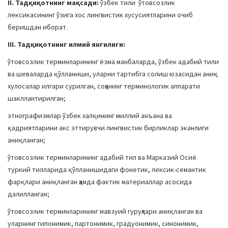
II. Тадқиқотнинг мақсади:
ўзбек тили ўтовсозлик
лексикасининг ўзига хос лингвистик хусусиятларини очиб
беришдан иборат.
III. Тадқиқотнинг илмий янгилиги:
ўтовсозлик терминларининг ёзма манбаларда, ўзбек адабий тили
ва шеваларда қўлланиши, уларни тартибга солиш юзасидан аниқ
хулосалар илгари сурилган, соҳанинг терминологик аппарати
шакллантирилган;
этнографизмлар ўзбек халқининг миллий анъана ва
қадриятларини акс эттирувчи лингвистик бирликлар эканлиги
аниқланган;
ўтовсозлик терминларининг адабий тил ва Марказий Осиё
туркий тилларида қўлланишидаги фонетик, лексик-семантик
фарқлари аниқланган ҳамда фактик материаллар асосида
далилланган;
ўтовсозлик терминларининг мавзуий гуруҳлари аниқланган ва
уларнинг гипонимик, партонимик, градуонимик, синонимик,