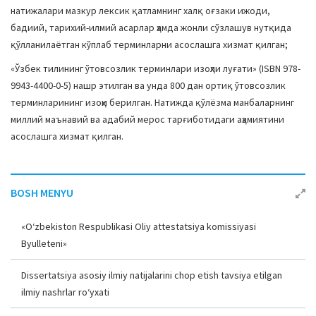
натижалари мазкур лексик қатламнинг халқ оғзаки ижоди,
бадиий, тарихий-илмий асарлар ҳамда жонли сўзлашув нутқида
қўлланилаётган кўплаб терминларни асослашга хизмат қилган;
«Ўзбек тилининг ўтовсозлик терминлари изоҳли луғати» (ISBN 978-
9943-4400-0-5) нашр этилган ва унда 800 дан ортиқ ўтовсозлик
терминларининг изоҳи берилган. Натижда қўлёзма манбаларнинг
миллий маънавий ва адабий мерос тарғиботидаги аҳамиятини
асослашга хизмат қилган.
BOSH MENYU
«O‘zbekiston Respublikasi Oliy attestatsiya komissiyasi
Byulleteni»
Dissertatsiya asosiy ilmiy natijalarini chop etish tavsiya etilgan
ilmiy nashrlar ro‘yxati