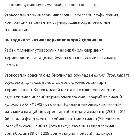
антонимик, омонимик муносабатлари асосланган;
ўтовсозлик терминларининг ясалиш асослари аффиксация,
композиция ва семантик усулларидан иборат эканлиги
далилланган.
IV. Тадқиқот натижаларининг жорий қилиниши.
Ўзбек тилининг ўтовсозлик лексик бирликларининг
терминологияси тадқиқи бўйича олинган илмий натижалар
асосида:
ўтовсозлик соҳасига оид бирликлар, жумладан
кигиз, ўтов, керага,
узук, увуқ, эрганак, қанот, чанғароқ, узукбов
сингари
терминларнинг ўзбек миллий менталитетини ёритишдаги
аҳамияти ҳамда миллий терминологияга оид назарий ва амалий
хулосалар ОТ-Ф8-027 рақамли «Қўлёзма манбаларнинг миллий
маънавий ва адабий мерос тарғиботидаги аҳамияти» (2008–2011
йй.) номли фундаментал лойиҳага татбиқ этилган (Ўзбекистон
Республикаси Олий ва ўрта махсус таълим вазирлигининг 6
сентябрдаги 89-04-1225-сон маълумотномаси). Тадқиқот