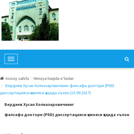
T
o
g
Asosiy sahifa
Himoya haqida e’lonlar
g
Бердиев Хусан Холназаровичнинг фалсафа доктори (PhD)
l
диссертацияси ҳимояси ҳақида эълон (15.09.2017)
e
N
Бердиев Хусан Холназаровичнинг
a
фалсафа доктори (PhD) диссертацияси ҳимояси ҳақида эълон
v
i
g