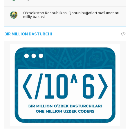
O‘zbekiston Respublikasi Qonun hujjatlari ma’lumotlari
milliy bazasi
BIR MILLION DASTURCHI