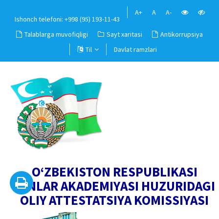
A+
A
A-
Ishonch telefoni: +998 (95) 193-11-43
Talablarga muvofiqligi
Sayt xaritasi
Antikorrupsiya
Til
Davlat ramzlari
O‘ZBEKISTON RESPUBLIKASI
FANLAR AKADEMIYASI HUZURIDAGI
OLIY ATTESTATSIYA KOMISSIYASI