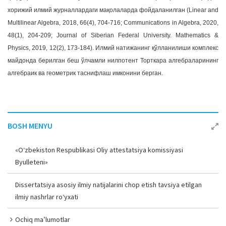
хорижий илмий журналлардаги мақолаларда фойдаланилган (Linear and
Multilinear Algebra, 2018, 66(4), 704-716; Communications in Algebra, 2020,
48(1), 204-209; Journal of Siberian Federal University. Mathematics &
Physics, 2019, 12(2), 173-184). Илмий натижанинг қўлланилиши комплекс
майдонда берилган беш ўлчамли нилпотент Торткара алгебраларининг
алгебраик ва геометрик таснифлаш имконини берган.
BOSH MENYU
«O‘zbekiston Respublikasi Oliy attestatsiya komissiyasi
Byulleteni»
Dissertatsiya asosiy ilmiy natijalarini chop etish tavsiya etilgan
ilmiy nashrlar ro‘yxati
Ochiq ma’lumotlar