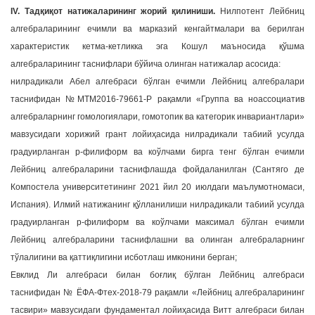
IV. Тадқиқот натижаларининг жорий қилиниши.
Нилпотент Лейбниц
алгебраларининг ечимли ва марказий кенгайтмалари ва берилган
характеристик кетма-кетликка эга Кошул маъносида қўшма
алгебраларининг таснифлари бўйича олинган натижалар асосида:
нилрадикали Абел алгебраси бўлган ечимли Лейбниц алгебралари
таснифидан №MTM2016-79661-P рақамли «Группа ва ноассоциатив
алгебраларнинг гомологиялари, гомотопик ва категорик инвариантлари»
мавзусидаги хорижий грант лойиҳасида нилрадикали табиий усулда
градуирланган p-филиформ ва коўлчами бирга тенг бўлган ечимли
Лейбниц алгебраларини таснифлашда фойдаланилган (Сантяго де
Компостела университетининг 2021 йил 20 июлдаги маълумотномаси,
Испания). Илмий натижанинг қўлланилиши нилрадикали табиий усулда
градуирланган p-филиформ ва коўлчами максимал бўлган ечимли
Лейбниц алгебраларини таснифлашни ва олинган алгебраларнинг
тўлалигини ва қаттиқлигини исботлаш имконини берган;
Евклид Ли алгебраси билан боғлиқ бўлган Лейбниц алгебраси
таснифидан № ЁФА-Фтех-2018-79 рақамли «Лейбниц алгебраларининг
тасвири» мавзусидаги фундаментал лойиҳасида Витт алгебраси билан