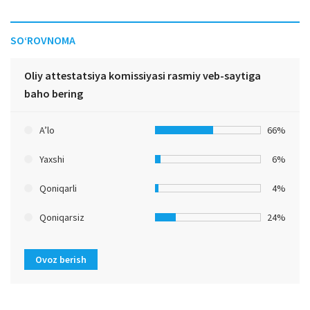
SO‘ROVNOMA
Oliy attestatsiya komissiyasi rasmiy veb-saytiga
baho bering
A’lo
66%
Yaxshi
6%
Qoniqarli
4%
Qoniqarsiz
24%
Ovoz berish