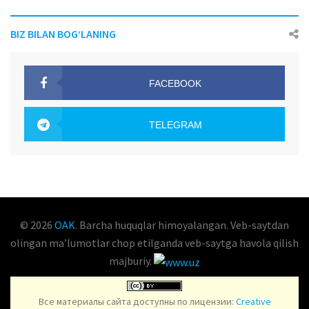
BIZ BILAN BOG‘LANING
FACEBOOK
OAK.UZ
TELEGRAM
OAK.UZ
© 2026
OAK
. Barcha huquqlar himoyalangan. Veb-saytdan
olingan maʼlumotlar chop etilganda veb-saytga havola qilish
majburiy.
Все материалы сайта доступны по лицензии:
Creative