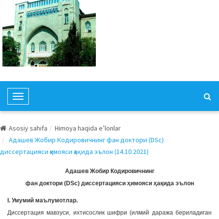
T
o
g
Asosiy sahifa
Himoya haqida e’lonlar
g
Адашев Жобир Кодировичнинг фан доктори (DSc)
l
диссертацияси ҳимояси ҳақида эълон (14.10.2021)
e
N
Адашев Жобир Кодировичнинг
a
фан доктори (DSc) диссертацияси ҳимояси ҳақида эълон
v
I. Умумий маълумотлар.
i
Диссертация мавзуси, ихтисослик шифри (илмий даража бериладиган
g