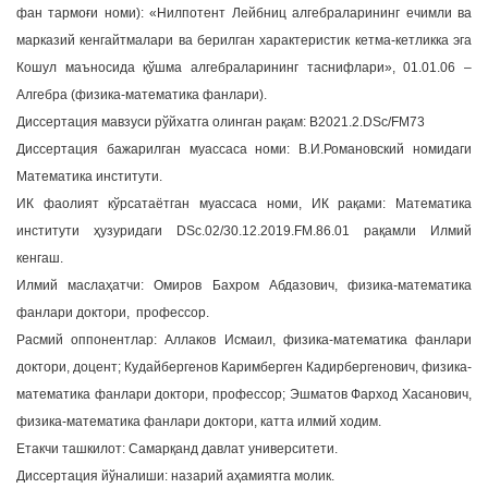
фан тармоғи номи): «Нилпотент Лейбниц алгебраларининг ечимли ва
a
марказий кенгайтмалари ва берилган характеристик кетма-кетликка эга
t
Кошул маъносида қўшма алгебраларининг таснифлари», 01.01.06 –
i
Алгебра (физика-математика фанлари).
o
n
Диссертация мавзуси рўйхатга олинган рақам: В2021.2.DSc/FM73
Диссертация бажарилган муассаса номи: В.И.Романовский номидаги
Математика институти.
ИК фаолият кўрсатаётган муассаса номи, ИК рақами: Математика
институти ҳузуридаги DSc.02/30.12.2019.FM.86.01 рақамли Илмий
кенгаш.
Илмий маслаҳатчи: Омиров Бахром Абдазович, физика-математика
фанлари доктори, профессор.
Расмий оппонентлар: Аллаков Исмаил, физика-математика фанлари
доктори, доцент; Кудайбергенов Каримберген Кадирбергенович, физика-
математика фанлари доктори, профессор; Эшматов Фарход Хасанович,
физика-математика фанлари доктори, катта илмий ходим.
Етакчи ташкилот: Самарқанд давлат университети.
Диссертация йўналиши: назарий аҳамиятга молик.