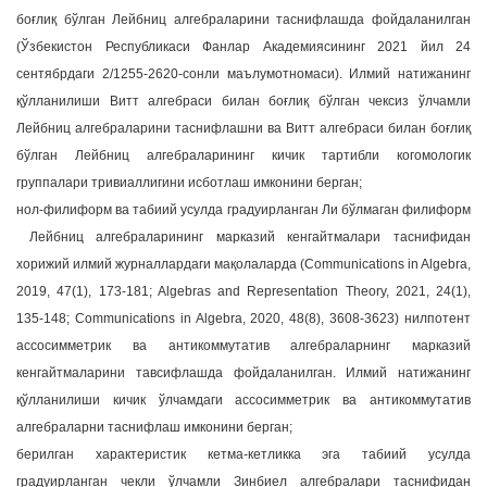
боғлиқ бўлган Лейбниц алгебраларини таснифлашда фойдаланилган
(Ўзбекистон Республикаси Фанлар Академиясининг 2021 йил 24
сентябрдаги 2/1255-2620-сонли маълумотномаси). Илмий натижанинг
қўлланилиши Витт алгебраси билан боғлиқ бўлган чексиз ўлчамли
Лейбниц алгебраларини таснифлашни ва Витт алгебраси билан боғлиқ
бўлган Лейбниц алгебраларининг кичик тартибли когомологик
группалари тривиаллигини исботлаш имконини берган;
нол-филиформ ва табиий усулда градуирланган Ли бўлмаган филиформ
Лейбниц алгебраларининг марказий кенгайтмалари таснифидан
хорижий илмий журналлардаги мақолаларда (Communications in Algebra,
2019, 47(1), 173-181; Algebras and Representation Theory, 2021, 24(1),
135-148; Communications in Algebra, 2020, 48(8), 3608-3623) нилпотент
ассосимметрик ва антикоммутатив алгебраларнинг марказий
кенгайтмаларини тавсифлашда фойдаланилган. Илмий натижанинг
қўлланилиши кичик ўлчамдаги ассосимметрик ва антикоммутатив
алгебраларни таснифлаш имконини берган;
берилган характеристик кетма-кетликка эга табиий усулда
градуирланган чекли ўлчамли Зинбиел алгебралари таснифидан