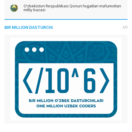
O‘zbekiston Respublikasi Qonun hujjatlari ma’lumotlari
milliy bazasi
BIR MILLION DASTURCHI