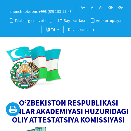
A+
A
A-
Ishonch telefoni: +998 (95) 193-11-43
Talablarga muvofiqligi
Sayt xaritasi
Antikorrupsiya
Til
Davlat ramzlari
O‘ZBEKISTON RESPUBLIKASI
FANLAR AKADEMIYASI HUZURIDAGI
OLIY ATTESTATSIYA KOMISSIYASI