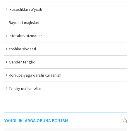
Ixtisosliklar ro‘yxati
Rayosat majlislari
Interaktiv xizmatlar
Yoshlar siyosati
Gender tenglik
Korrupsiyaga qarshi kurashish
Tahliliy ma’lumotlar
YANGILIKLARGA OBUNA BO‘LISH