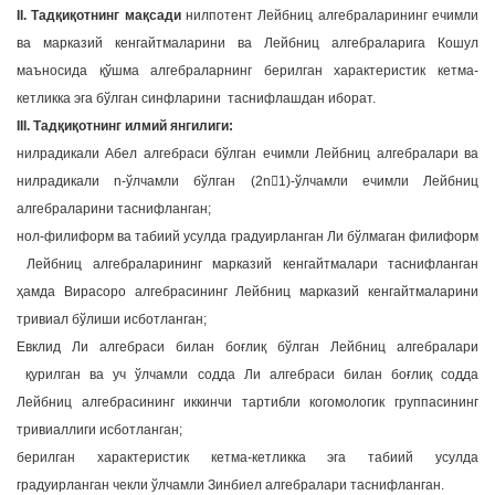
II. Тадқиқотнинг мақсади
нилпотент Лейбниц алгебраларининг ечимли
ва марказий кенгайтмаларини ва Лейбниц алгебраларига Кошул
маъносида қўшма алгебраларнинг берилган характеристик кетма-
кетликка эга бўлган синфларини таснифлашдан иборат.
III. Тадқиқотнинг илмий янгилиги:
нилрадикали Абел алгебраси бўлган ечимли Лейбниц алгебралари ва
нилрадикали n-ўлчамли бўлган (2n1)-ўлчамли ечимли Лейбниц
алгебраларини таснифланган;
нол-филиформ ва табиий усулда градуирланган Ли бўлмаган филиформ
Лейбниц алгебраларининг марказий кенгайтмалари таснифланган
ҳамда Вирасоро алгебрасининг Лейбниц марказий кенгайтмаларини
тривиал бўлиши исботланган;
Евклид Ли алгебраси билан боғлиқ бўлган Лейбниц алгебралари
қурилган ва уч ўлчамли содда Ли алгебраси билан боғлиқ содда
Лейбниц алгебрасининг иккинчи тартибли когомологик группасининг
тривиаллиги исботланган;
берилган характеристик кетма-кетликка эга табиий усулда
градуирланган чекли ўлчамли Зинбиел алгебралари таснифланган.