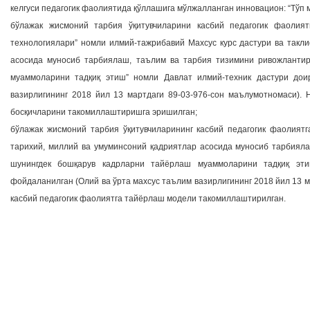
келгуси педагогик фаолиятида қўллашига мўлжалланган инновацион: “Тўп 
бўлажак жисмоний тарбия ўқитувчиларини касбий педагогик фаолия
технологиялари” номли илмий-тажрибавий Махсус курс дастури ва так
асосида муносиб тарбиялаш, таълим ва тарбия тизимини ривожлантир
муаммоларини тадқиқ этиш” номли Давлат илмий-техник дастури до
вазирлигининг 2018 йил 13 мартдаги 89-03-976-сон маълумотномаси). 
босқичларини такомиллаштиришга эришилган;
бўлажак жисмоний тарбия ўқитувчиларининг касбий педагогик фаолия
тарихий, миллий ва умуминсоний қадриятлар асосида муносиб тарбияла
шунингдек бошқарув кадрларни тайёрлаш муаммоларини тадқиқ эт
фойдаланилган (Олий ва ўрта махсус таълим вазирлигининг 2018 йил 13 
касбий педагогик фаолиятга тайёрлаш модели такомиллаштирилган.