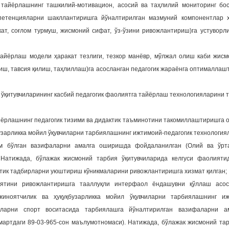
 тайёрлашнинг ташкилий-мотивацион, асосий ва таҳлилий мониторинг бо
мпетенцияларни шакллантиришга йўналтирилган мазмуний компонентлар 
т, соғлом турмуш, жисмоний сифат, ўз-ўзини ривожлантириш)га устуворл
тайёрлаш модели ҳаракат тезлиги, тезкор манёвр, мўлжал олиш каби жис
ш, тавсия қилиш, таҳлиллаш)га асосланган педагогик жараёнга оптималлаш
ўқитувчиларининг касбий педагогик фаолиятга тайёрлаш технологияларини
айёрлашнинг педагогик тизими ва дидактик таъминотини такомиллаштиришга
зарликка мойил ўқувчиларни тарбиялашнинг ижтимоий-педагогик технология
м бўлган вазифаларни амалга оширишда фойдаланилган (Олий ва ўрт
 Натижада, бўлажак жисмоний тарбия ўқитувчиларида келгуси фаолияти
ктик тадбирларни уюштириш кўникмаларини ривожлантиришга хизмат қилган;
иятини ривожлантиришга тааллуқли интерфаол ёндашувни қўллаш асос
ноятчилик ва ҳуқуқбузарликка мойил ўқувчиларни тарбиялашнинг ижт
шларни спорт воситасида тарбиялашга йўналтирилган вазифаларни 
мартдаги 89-03-965-сон маълумотномаси). Натижада, бўлажак жисмоний тар