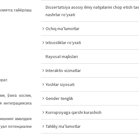
Dissertatsiya asosiy ilmiy natijalarini chop etish tav
аолиятга тайёрлаш
nashrlar ro‘yxati
Ochiq ma’lumotlar
Ixtisosliklar ro‘yxati
Rayosat majlislari
Interaktiv xizmatlar
орат.
Yoshlar siyosati
к, ўзига хослик,
Gender tenglik
я интеграциясига
Korrupsiyaga qarshi kurashish
ришнинг амалдаги
Tahliliy ma’lumotlar
ктуал потенциални