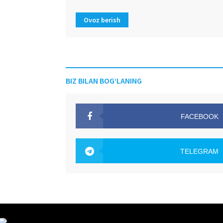
Ovoz berish
BIZ BILAN BOG‘LANING
FACEBOOK
OAK.UZ
TELEGRAM
OAK.UZ