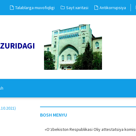
Talablarga muvofiqligi
Sayt xaritasi
Antikorrupsiya
UZURIDAGI
sh
10.2021)
BOSH MENYU
«O‘zbekiston Respublikasi Oliy attestatsiya komiss