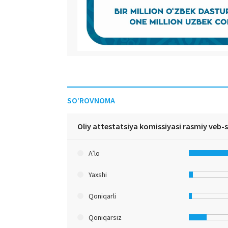
SO‘ROVNOMA
Oliy attestatsiya komissiyasi rasmiy veb-
A’lo
Yaxshi
Qoniqarli
Qoniqarsiz