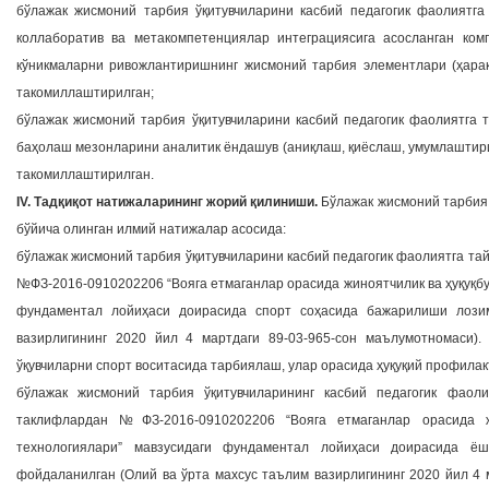
бўлажак жисмоний тарбия ўқитувчиларини касбий педагогик фаолиятга
коллаборатив ва метакомпетенциялар интеграциясига асосланган ко
кўникмаларни ривожлантиришнинг жисмоний тарбия элементлари (ҳарака
такомиллаштирилган;
бўлажак жисмоний тарбия ўқитувчиларини касбий педагогик фаолиятга 
баҳолаш мезонларини аналитик ёндашув (аниқлаш, қиёслаш, умумлаштири
такомиллаштирилган.
IV. Тадқиқот натижаларининг жорий қилиниши.
Бўлажак жисмоний тарбия 
бўйича олинган илмий натижалар асосида:
бўлажак жисмоний тарбия ўқитувчиларини касбий педагогик фаолиятга т
№ФЗ-2016-0910202206 “Вояга етмаганлар орасида жиноятчилик ва ҳуқуқбу
фундаментал лойиҳаси доирасида спорт соҳасида бажарилиши лози
вазирлигининг 2020 йил 4 мартдаги 89-03-965-сон маълумотномаси).
ўқувчиларни спорт воситасида тарбиялаш, улар орасида ҳуқуқий профила
бўлажак жисмоний тарбия ўқитувчиларининг касбий педагогик фаол
таклифлардан №ФЗ-2016-0910202206 “Вояга етмаганлар орасида жи
технологиялари” мавзусидаги фундаментал лойиҳаси доирасида ё
фойдаланилган (Олий ва ўрта махсус таълим вазирлигининг 2020 йил 4 