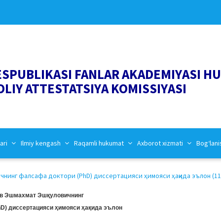
ESPUBLIKASI FANLAR AKADEMIYASI H
OLIY ATTESTATSIYA KOMISSIYASI
ari
Ilmiy kengash
Raqamli hukumat
Axborot xizmati
Bog‘lani
нинг фалсафа доктори (PhD) диссертацияси ҳимояси ҳақида эълон (11.
в Эшмахмат Эшқуловичнинг
D) диссертацияси ҳимояси ҳақида эълон