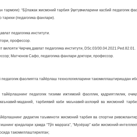
н тармоғи): “Бўлажак жисмоний тарбия ўқитувчиларини касбий педагогик ф
р тарихи (педагогика фанлари).
авлат педагогика институти.
тори, профессор.
т вилояти Чирчиқ давлат педагогика институти, DSc.03/30.04.2021.Ped.82.01.
ессор; Матчонов Сафо, педагогика фанлари доктори, профессор.
й педагогик фаолиятга тайёрлаш технологияларини такомиллаштиришдан иб
тайёрлашнинг педагогик тизими ижтимоий фаоллик, қадриятлилик, очиқли
маънавий-маданий, тарбиявий каби маънавий-ахлоқий ва жисмоний тарби
тайёрлашнинг дидактик таъминоти жисмоний тарбия ва спортни ривожланти
тишнинг қоидалари ҳамда “Тўп маррага”, “Музёрар” каби жисмоний-интелле
осида такомиллаштирилган;