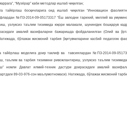
маррага”, “Музёрар” каби методлар ишлаб чиқилган;
тга тайёрлаш босқичларига оид ишлаб чиқилган “Инновацион фаолият
лифлардан №ПЗ-2014-09-05173317 “Ёш авлодни тарихий, миллий ва умумин
иш, узлуксиз таълим тизимида юқори малакали, шунингдек бошқарув ка
ирасидаги амалий вазифаларни бажаришда фойдаланилган (Олий ва ўрт
Натижада, бўлажак жисмоний тарбия ўқитувчиларини касбий педагогик фа
тга тайёрлаш моделига доир таклиф ва тавсиялардан №ПЗ-2014-09-0517
ш, таълим ва тарбия тизимини ривожлантириш, узлуксиз таълим тизимида
иш” номли Давлат илмий-техник дастури доирасидаги амалий вазифа
мартдаги 89-03-976-сон маълумотномаси). Натижада, бўлажак жисмоний тарб