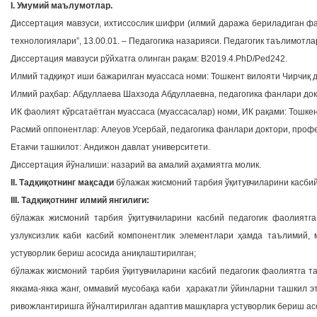
I. Умумий маълумотлар.
Диссертация мавзуси, ихтиссослик шифри (илмий даража бериладиган фа
технологиялари”, 13.00.01. – Педагогика назарияси. Педагогик таълимотла
Диссертация мавзуси рўйхатга олинган рақам: В2019.4.PhD/Ped242.
Илмий тадқиқот иши бажарилган муассаса номи: Тошкент вилояти Чирчиқ д
Илмий раҳбар: Абдуллаева Шахзода Абдуллаевна, педагогика фанлари док
ИК фаолият кўрсатаётган муассаса (муассасалар) номи, ИК рақами: Тошкен
Расмий оппонентлар: Алеуов Усербай, педагогика фанлари доктори, проф
Етакчи ташкилот: Андижон давлат университети.
Диссертация йўналиши: назарий ва амалий аҳамиятга молик.
II. Тадқиқотнинг мақсади
бўлажак жисмоний тарбия ўқитувчиларини касби
III. Тадқиқотнинг илмий янгилиги:
бўлажак жисмоний тарбия ўқитувчиларини касбий педагогик фаолиятга 
узлуксизлик каби касбий компонентлик элементлари ҳамда таълимий, 
устуворлик бериш асосида аниқлаштирилган;
бўлажак жисмоний тарбия ўқитувчиларини касбий педагогик фаолиятга 
яккама-якка жанг, оммавий мусобақа каби ҳаракатли ўйинларни ташкил э
ривожлантиришга йўналтирилган адаптив машқларга устуворлик бериш ас