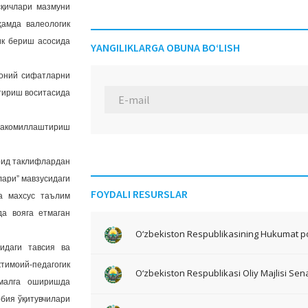
сқичлари мазмуни
ҳамда валеологик
ик бериш асосида
YANGILIKLARGA OBUNA BO‘LISH
моний сифатларни
тириш воситасида
 такомиллаштириш
 оид таклифлардан
лари” мавзусидаги
FOYDALI RESURSLAR
а махсус таълим
да вояга етмаган
O‘zbekiston Respublikasining Hukumat po
идаги тавсия ва
имоий-педагогик
O‘zbekiston Respublikasi Oliy Majlisi Sena
амалга оширишда
бия ўқитувчилари