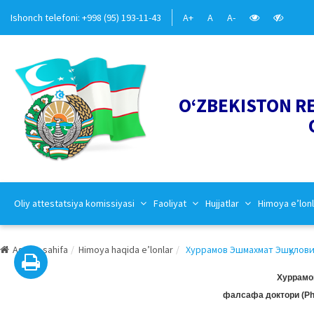
Ishonch telefoni: +998 (95) 193-11-43
A+
A
A-
O‘ZBEKISTON R
Oliy attestatsiya komissiyasi
Faoliyat
Hujjatlar
Himoya e’lonl
Asosiy sahifa
Himoya haqida e’lonlar
Хуррамов Эшмахмат Эшқулович
Хуррамо
фалсафа доктори (Ph