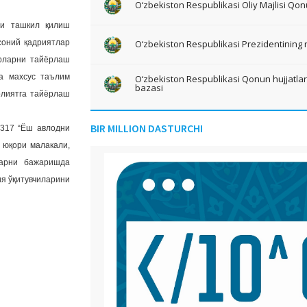
O‘zbekiston Respublikasi Oliy Majlisi Qon
ни ташкил қилиш
O‘zbekiston Respublikasi Prezidentining 
соний қадриятлар
дрларни тайёрлаш
а махсус таълим
O‘zbekiston Respublikasi Qonun hujjatlari 
bazasi
олиятга тайёрлаш
BIR MILLION DASTURCHI
3317 “Ёш авлодни
 юқори малакали,
ларни бажаришда
ия ўқитувчиларини