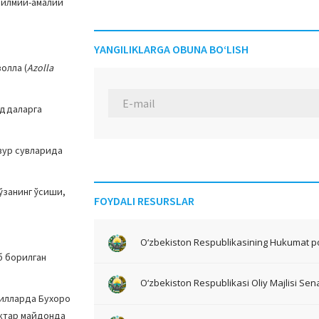
 илмий-амалий
YANGILIKLARGA OBUNA BO‘LISH
золла (
Azolla
оддаларга
вур сувларида
ўзанинг ўсиши,
FOYDALI RESURSLAR
O‘zbekiston Respublikasining Hukumat po
б борилган
O‘zbekiston Respublikasi Oliy Majlisi Sena
йилларда Бухоро
ектар майдонда