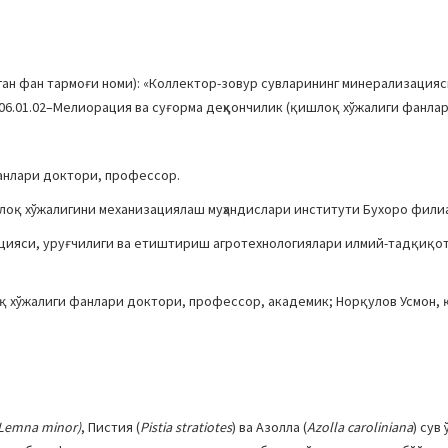
ан фан тармоғи номи): «Коллектор-зовур сувларининг минерализация
6.01.02–Мелиорация ва суғорма деҳқончилик (қишлоқ хўжалиги фанлар
анлари доктори, профессор.
лоқ хўжалигини механизациялаш муҳандислари институти Бухоро фили
екцияси, уруғчилиги ва етиштириш агротехнологиялари илмий-тадқиқот
 хўжалиги фанлари доктори, профессор, академик; Норқулов Усмон,
Lemna minor)
, Пистия (
Pistia stratiotes
) ва Азолла (
Azolla caroliniana
) сув