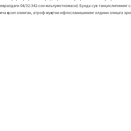
февралдаги 04/32-342-сон маълумотномаси). Бунда сув танқислигининг 
имча ҳосил олинган, атроф-муҳитни ифлосланишининг олдини олишга эр