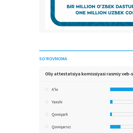
SO‘ROVNOMA
Oliy attestatsiya komissiyasi rasmiy veb-
A’lo
Yaxshi
Qoniqarli
Qoniqarsiz