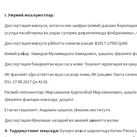
I. Умумий маълумотлар.
Диссертация мавзуси, ихтисослик шифри (илмий даража бериладиг
усулда пасайтириш ва ундан суғорма деҳқончиликда фойдаланиш», 0
Диссертация мавзуси рўйхатга олинган рақам: B2017.2.PhD/Qx65.
Илмий раҳбар: Хамидов Мухаммадхон Хамидович, қишлоқ хўжалиги ф
Диссертация бажарилган муассаса номи: Тошкент ирригация ва қиш
ИК фаолият кўрсатаётган муассасалар номи, ИК рақами: Пахта сел
DSc.27.06.2017.Qx.42.01.
Расмий оппонентлар: Мирзажонов Қирғизбой Мирзажонович, қишлоқ
хўжалиги фанлари номзоди, доцент.
Етакчи ташкилот: Андижон қишлоқ хўжалик институти.
Диссертация йўналиши: назарий ва амалий аҳамиятга молик.
II. Тадқиқотнинг мақсади:
Бухоро воҳаси шароитида Кичик Ряска (