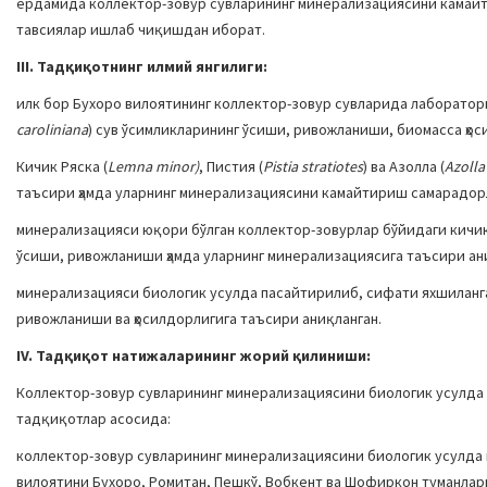
ёрдамида коллектор-зовур сувларининг минерализациясини камайти
тавсиялар ишлаб чиқишдан иборат.
III. Тадқиқотнинг илмий янгилиги:
илк бор Бухоро вилоятининг коллектор-зовур сувларида лаборатор
caroliniana
) сув ўсимликларининг ўсиши, ривожланиши, биомасса ҳос
Кичик Ряска (
Lemna minor)
, Пистия (
Pistia stratiotes
) ва Азолла (
Azolla
таъсири ҳамда уларнинг минерализациясини камайтириш самарадорл
минерализацияси юқори бўлган коллектор-зовурлар бўйидаги кичик 
ўсиши, ривожланиши ҳамда уларнинг минерализациясига таъсири ан
минерализацияси биологик усулда пасайтирилиб, сифати яхшиланган
ривожланиши ва ҳосилдорлигига таъсири аниқланган.
IV. Тадқиқот натижаларининг жорий қилиниши:
Коллектор-зовур сувларининг минерализациясини биологик усулда
тадқиқотлар асосида:
коллектор-зовур сувларининг минерализациясини биологик усулда
вилоятини Бухоро, Ромитан, Пешкў, Вобкент ва Шофиркон туманлар