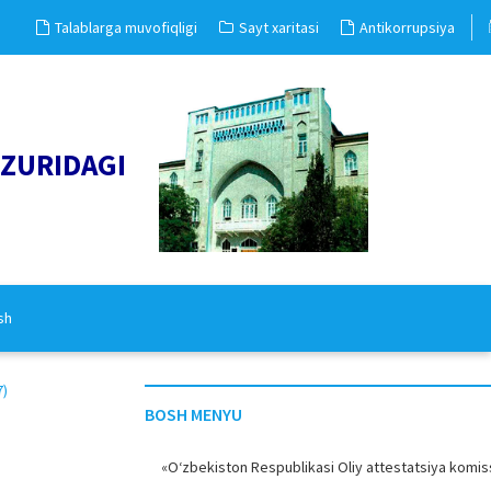
Talablarga muvofiqligi
Sayt xaritasi
Antikorrupsiya
UZURIDAGI
sh
7)
BOSH MENYU
«O‘zbekiston Respublikasi Oliy attestatsiya komiss