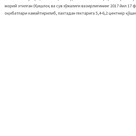
жорий этилган (Қишлоқ ва сув хўжалиги вазирлигининг 2017 йил 17 
оқибатлари камайтирилиб, пахтадан гектарига 5,4-6,2 центнер қўш