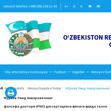
Ishonch telefoni: +998 (95) 193-11-43
A+
A
A-
O‘ZBEKISTON R
Oliy attestatsiya komissiyasi
Faoliyat
Hujjatlar
Himoya e’lonl
Asosiy sahifa
Himoya haqida e’lonlar
Жўраев Умид Анваровичнинг ф
Жўраев Умид Анваровичнинг
фалсафа доктори (PhD) диссертацияси ҳимояси ҳақида эълон