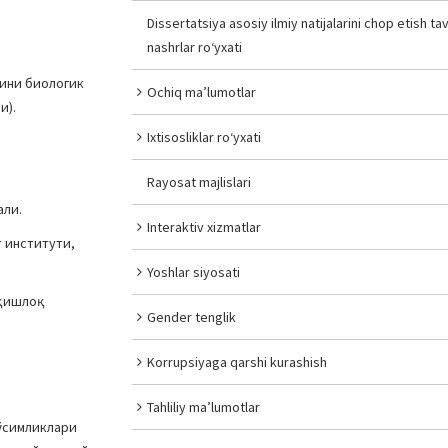
Dissertatsiya asosiy ilmiy natijalarini chop etish tav
nashrlar ro‘yxati
сини биологик
Ochiq ma’lumotlar
и).
Ixtisosliklar ro‘yxati
Rayosat majlislari
али.
Interaktiv xizmatlar
 институти,
Yoshlar siyosati
 қишлоқ
Gender tenglik
Korrupsiyaga qarshi kurashish
Tahliliy ma’lumotlar
 ўсимликлари