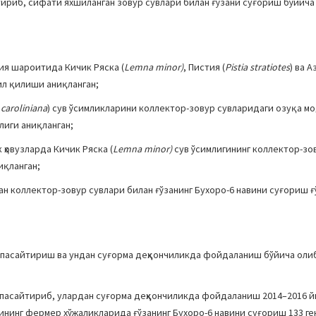
риб, сифати яхшиланган зовур сувлари билан ғўзани суғориш бўйича
ия шароитида Кичик Ряска (
Lemna minor)
, Пистия (
Pistia stratiotes
) ва А
ил қилиши аниқланган;
 caroliniana
) сув ўсимликларини коллектор-зовур сувларидаги озуқа м
иги аниқланган;
ҳовузларда Кичик Ряска (
Lemna minor)
сув ўсимлигининг коллектор-зо
иқланган;
 коллектор-зовур сувлари билан ғўзанинг Бухоро-6 навини суғориш ғ
 пасайтириш ва ундан суғорма деҳқончиликда фойдаланиш бўйича оли
 пасайтириб, улардан суғорма деҳқончиликда фойдаланиш 2014–2016 
ининг фермер хўжаликларида ғўзанинг Бухоро-6 навини суғориш 133 г