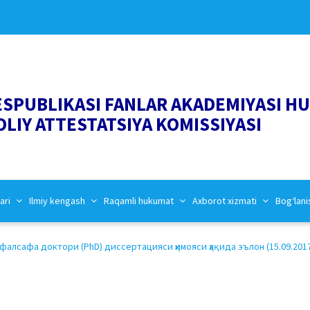
ESPUBLIKASI FANLAR AKADEMIYASI H
OLIY ATTESTATSIYA KOMISSIYASI
ari
Ilmiy kengash
Raqamli hukumat
Axborot xizmati
Bog‘lani
алсафа доктори (PhD) диссертацияси ҳимояси ҳақида эълон (15.09.201