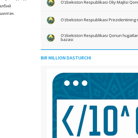
O‘zbekiston Respublikasi Oliy Majlisi Qon
салбий
ишилган.
O‘zbekiston Respublikasi Prezidentining 
O‘zbekiston Respublikasi Qonun hujjatlari 
bazasi
BIR MILLION DASTURCHI