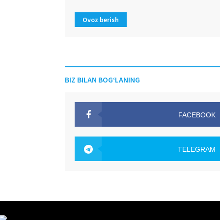
Ovoz berish
BIZ BILAN BOG‘LANING
FACEBOOK
OAK.UZ
TELEGRAM
OAK.UZ