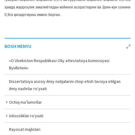
ҳамда жарроҳлик амалиётидан кейинги асоратларни ва ўрин-кун сонини
0,9га қисқартириш имкон берган.
BOSH MENYU
«O‘zbekiston Respublikasi Oliy attestatsiya komissiyasi
Byulleteni»
Dissertatsiya asosiy ilmiy natijalarini chop etish tavsiya etilgan
ilmiy nashrlar ro‘yxati
Ochiq ma’lumotlar
Ixtisosliklar ro‘yxati
Rayosat majlislari