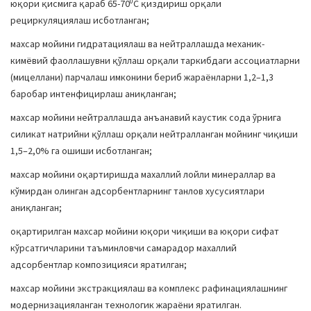
0
юқори қисмига қараб 65-70
С қиздириш орқали
рециркуляциялаш исботланган;
махсар мойини гидратациялаш ва нейтраллашда механик-
кимёвий фаоллашувни қўллаш орқали таркибдаги ассоциатларни
(мицеллани) парчалаш имконини бериб жараёнларни 1,2–1,3
баробар интенфицирлаш аниқланган;
махсар мойини нейтраллашда анъанавий каустик сода ўрнига
силикат натрийни қўллаш орқали нейтралланган мойнинг чиқиши
1,5–2,0% га ошиши исботланган;
махсар мойини оқартиришда махаллий лойли минераллар ва
кўмирдан олинган адсорбентларнинг танлов хусусиятлари
аниқланган;
оқартирилган махсар мойини юқори чиқиши ва юқори сифат
кўрсатгичларини таъминловчи самарадор махаллий
адсорбентлар композицияси яратилган;
махсар мойини экстракциялаш ва комплекс рафинациялашнинг
модернизацияланган технологик жараёни яратилган.