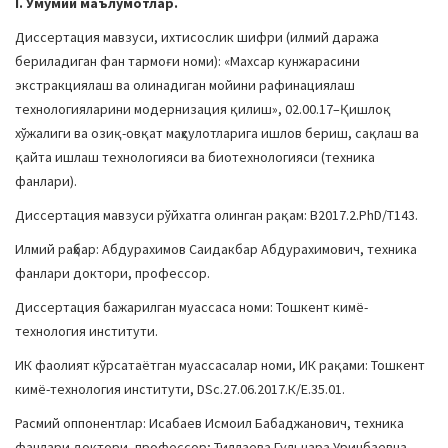
I. Умумий маълумотлар.
a
Диссертация мавзуси, ихтисослик шифри (илмий даража
t
бериладиган фан тармоғи номи): «Махсар кунжарасини
i
экстракциялаш ва олинадиган мойини рафинациялаш
o
технологияларини модернизация қилиш», 02.00.17–Қишлоқ
n
хўжалиги ва озиқ-овқат маҳсулотларига ишлов бериш, сақлаш ва
қайта ишлаш технологияси ва биотехнологияси (техника
фанлари).
Диссертация мавзуси рўйхатга олинган рақам: В2017.2.PhD/T143.
Илмий
раҳбар
: Абдурахимов Саидакбар Абдурахимович, техника
фанлари доктори, профессор.
Диссертация бажарилган муассаса номи: Тошкент кимё-
технология институти.
ИК фаолият кўрсатаётган муассасалар номи, ИК рақами: Тошкент
кимё-технология институти, DSc.27.06.2017.К/Е.35.01.
Расмий оппонентлар: Исабаев Исмоил Бабаджанович, техника
фанлари доктори, профессор; Тиллаева Гульнара Уринбаевна,