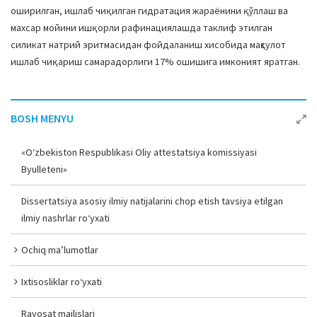
оширилган, ишлаб чиқилган гидратация жараёнини қўллаш ва
махсар мойини ишқорли рафинациялашда таклиф этилган
силикат натрий эритмасидан фойдаланиш хисобида маҳсулот
ишлаб чиқариш самарадорлиги 17% ошишига имконият яратган.
BOSH MENYU
«O‘zbekiston Respublikasi Oliy attestatsiya komissiyasi
Byulleteni»
Dissertatsiya asosiy ilmiy natijalarini chop etish tavsiya etilgan
ilmiy nashrlar ro‘yxati
Ochiq ma’lumotlar
Ixtisosliklar ro‘yxati
Rayosat majlislari