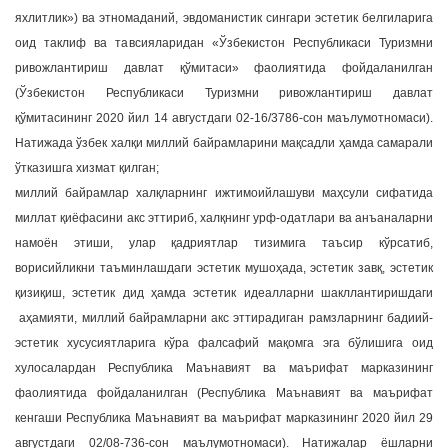
яхлитлик») ва этномаданий, эвдоманистик сингари эстетик белгиларига
оид таклиф ва тавсияларидан «Ўзбекистон Республикаси Туризмни
ривожлантириш давлат қўмитаси» фаолиятида фойдаланилган
(Ўзбекистон Республикаси Туризмни ривожлантириш давлат
қўмитасининг 2020 йил 14 августдаги 02-16/3786-сон маълумотномаси).
Натижада ўзбек халқи миллий байрамларини мақсадли ҳамда самарали
ўтказишга хизмат қилган;
миллий байрамлар халқларнинг ижтимоийлашуви маҳсули сифатида
миллат қиёфасини акс эттириб, халқнинг урф-одатлари ва анъаналарни
намоён этиши, улар қадриятлар тизимига таъсир кўрсатиб,
ворисийликни таъминлашдаги эстетик мушоҳада, эстетик завқ, эстетик
қизиқиш, эстетик дид ҳамда эстетик идеалларни шакллантиришдаги
аҳамияти, миллий байрамларни акс эттирадиган рамзларнинг бадиий-
эстетик хусусиятларига кўра фалсафий мақомга эга бўлишига оид
хулосалардан Республика Маънавият ва маърифат марказининг
фаолиятида фойдаланилган (Республика Маънавият ва маърифат
кенгаши Республика Маънавият ва маърифат марказининг 2020 йил 29
августдаги 02/08-736-сон маълумотномаси). Натижалар ёшларни