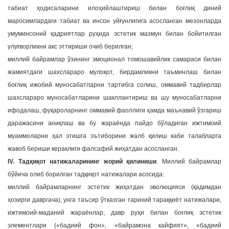
табиат ҳодисаларини илоҳийлаштириш билан боғлиқ диний
маросимлардаги табиат ва инсон уйғунлигига асосланган мезонларда
умуминсоний қадриятлар руҳида эстетик мазмун билан бойитилган
улуғворликни акс эттириши очиб берилган;
миллий байрамлар ўзининг эмоционал томошавийлик самараси билан
жамиятдаги шахслараро мулоқот, бирдамликни таъминлаш билан
боғлиқ ижобий муносабатларни тартибга солиш, оммавий тадбирлар
шахслараро муносабатларини шакллантириш ва шу муносабатларни
ифодалаш, фуқароларнинг оммавий фаоллиги ҳамда маънавий ўзгариш
даражасини аниқлаш ва бу жараёнда пайдо бўладиган ижтимоий
муаммоларни ҳал этишга эътиборини жалб қилиш каби талабларга
жавоб бериши кераклиги фалсафий жиҳатдан асосланган.
IV. Тадқиқот натижаларининг жорий қилиниши
. Миллий байрамлар
бўйича олиб борилган тадқиқот натижалари асосида:
миллий байрамларнинг эстетик жиҳатдан эволюцияси (қадимдан
ҳозирги давргача), унга таъсир ўтказган тарихий тараққиёт натижалари,
ижтимоий-маданий жараёнлар, давр руҳи билан боғлиқ эстетик
элементлари («бадиий фон», «байрамона кайфият», «бадиий