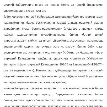
миллий байрамларга нисбатан янгича билим ва ғоявий ёндашувини
ривожланишига хизмат қилган;
ўзбек халқининг миллий байрамлари замиридаги гўзаллик, турмуш тарзи
тараққиётининг барча босқичларини қамраб олиши, мавсумий меҳнат
жараёнлари билан боғлиқ маросимларни ўзида акс эттириши ҳамда
табиат ҳодисаларини илоҳийлаштириш билан боғлиқ диний
маросимлардаги табиат ва инсон уйғунлигига асосланган мезонларда
умуминсоний қадриятлар руҳида эстетик мазмун билан бойитилган
улуғворликни акс эттиришига оид ғоялари Ўзбекистон ёшлар иттифоқи
марказий Кенгашининг тадбирлар дастурига киритилган (Ўзбекистон
ёшлар иттифоқи марказий Кенгашининг 2020 йил 8 июлдаги 04-13/2074-
сон маълумотномаси). Натижалар, тадбирларда ёшларнинг ижтимоий-
маданий имкониятларини тўла намоён қилиш бўйича олиб борилаётган
ишларни такомиллаштиришга хизмат қилган;
миллий байрамлар ўзининг эмоционал томошавийлик самараси билан
жамиятдаги шахслараро мулоқот, бирдамликни таъминлаш билан
боғлиқ ижобий муносабатларни тартибга солиш, оммавий тадбирлар
шахслараро муносабатларини шакллантириш ва шу муносабатларни