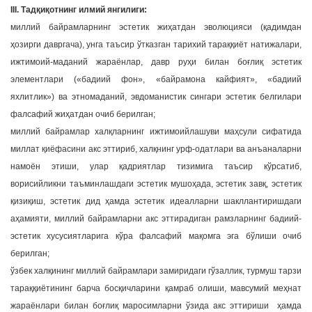
III. Тадқиқотнинг илмий янгилиги:
миллий байрамларнинг эстетик жиҳатдан эволюцияси (қадимдан
ҳозирги давргача), унга таъсир ўтказган тарихий тараққиёт натижалари,
ижтимоий-маданий жараёнлар, давр руҳи билан боғлиқ эстетик
элементлари («бадиий фон», «байрамона кайфият», «бадиий
яхлитлик») ва этномаданий, эвдоманистик сингари эстетик белгилари
фалсафий жиҳатдан очиб берилган;
миллий байрамлар халқларнинг ижтимоийлашуви маҳсули сифатида
миллат қиёфасини акс эттириб, халқнинг урф-одатлари ва анъаналарни
намоён этиши, улар қадриятлар тизимига таъсир кўрсатиб,
ворисийликни таъминлашдаги эстетик мушоҳада, эстетик завқ, эстетик
қизиқиш, эстетик дид ҳамда эстетик идеалларни шакллантиришдаги
аҳамияти, миллий байрамларни акс эттирадиган рамзларнинг бадиий-
эстетик хусусиятларига кўра фалсафий мақомга эга бўлиши очиб
берилган;
ўзбек халқининг миллий байрамлари замиридаги гўзаллик, турмуш тарзи
тараққиётининг барча босқичларини қамраб олиши, мавсумий меҳнат
жараёнлари билан боғлиқ маросимларни ўзида акс эттириши ҳамда