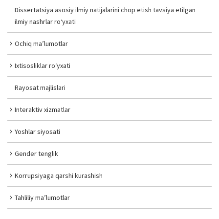
Dissertatsiya asosiy ilmiy natijalarini chop etish tavsiya etilgan
ilmiy nashrlar ro‘yxati
Ochiq ma’lumotlar
Ixtisosliklar ro‘yxati
Rayosat majlislari
Interaktiv xizmatlar
Yoshlar siyosati
Gender tenglik
Korrupsiyaga qarshi kurashish
Tahliliy ma’lumotlar