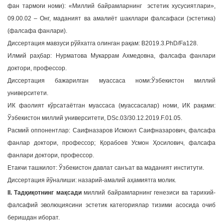
фан тармоғи номи): «Миллий байрамларнинг эстетик хусусиятлари»,
a
09.00.02 – Онг, маданият ва амалиёт шакллари фалсафаси (эстетика)
t
(фалсафа фанлари).
i
Диссертация мавзуси рўйхатга олинган рақам: B2019.3.PhD/Fa128.
o
n
Илмий раҳбар: Нурматова Мукаррам Ахмедовна, фалсафа фанлари
доктори, профессор.
Диссертация бажарилган муассаса номи:Ўзбекистон миллий
университети.
ИК фаолият кўрсатаётган муассаса (муассасалар) номи, ИК рақами:
Ўзбекистон миллий университети, DSc.03/30.12.2019.F.01.05.
Расмий оппонентлар: Саифназаров Исмоил Саифназарович, фалсафа
фанлар доктори, профессор; Қорабоев Усмон Ҳосилович, фалсафа
фанлари доктори, профессор.
Етакчи ташкилот: Ўзбекистон давлат санъат ва маданият институти.
Диссертация йўналиши: назарий-амалий аҳамиятга молик.
II. Тадқиқотнинг мақсади
миллий байрамларнинг генезиси ва тарихий-
фалсафий эволюциясини эстетик категориялар тизими асосида очиб
беришдан иборат.