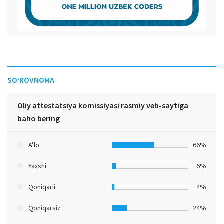
SO‘ROVNOMA
Oliy attestatsiya komissiyasi rasmiy veb-saytiga
baho bering
A’lo
66%
Yaxshi
6%
Qoniqarli
4%
Qoniqarsiz
24%