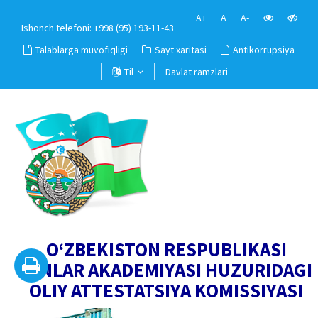
A+
A
A-
Ishonch telefoni: +998 (95) 193-11-43
Talablarga muvofiqligi
Sayt xaritasi
Antikorrupsiya
Til
Davlat ramzlari
O‘ZBEKISTON RESPUBLIKASI
FANLAR AKADEMIYASI HUZURIDAGI
OLIY ATTESTATSIYA KOMISSIYASI