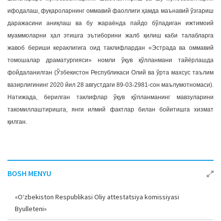
ифодалаш, фуқароларнинг оммавий фаоллиги ҳамда маънавий ўзгариш
даражасини аниқлаш ва бу жараёнда пайдо бўладиган ижтимоий
муаммоларни ҳал этишга эътиборини жалб қилиш каби талабларга
жавоб бериши кераклигига оид таклифлардан «Эстрада ва оммавий
томошалар драматургияси» номли ўқув қўлланмани тайёрлашда
фойдаланилган (Ўзбекистон Республикаси Олий ва ўрта махсус таълим
вазирлигининг 2020 йил 28 августдаги 89-03-2981-сон маълумотномаси).
Натижада, берилган таклифлар ўқув қўлланманинг мавзуларини
такомиллаштиришга, янги илмий фактлар билан бойитишга хизмат
қилган.
BOSH MENYU
«O‘zbekiston Respublikasi Oliy attestatsiya komissiyasi
Byulleteni»