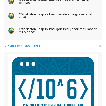
palatasi
O‘zbekiston Respublikasi Prezidentining rasmiy veb
sayti
O‘zbekiston Respublikasi Qonun hujjatlari ma’lumotlari
milliy bazasi
BIR MILLION DASTURCHI