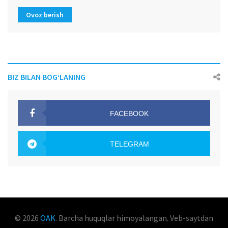
Ovoz berish
BIZ BILAN BOG‘LANING
FACEBOOK
OAK.UZ
TELEGRAM
OAK.UZ
© 2026
OAK
. Barcha huquqlar himoyalangan. Veb-saytdan