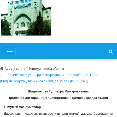
T
o
g
Asosiy sahifa
Himoya haqida e’lonlar
g
Шадиметова Гулчехра Мамуровнанинг фалсафа доктори
l
(PhD) диссертацияси ҳимояси ҳақида эълон (07.09.2021)
e
N
Шадиметова Гулчехра Мамуровнанинг
a
фалсафа доктори (PhD) диссертацияси ҳимояси ҳақида эълон
v
I. Умумий маълумотлар.
i
Диссертация мавзуси, ихтисослик шифри (илмий даража бериладиган
g