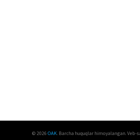
© 2026
OAK
. Barcha huquqlar himoyalangan. Veb-s