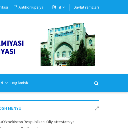
itasi
Antikorrupsiya
Til
Davlat ramzlari
EMIYASI
IYASI
ati
Bog‘lanish
OSH MENYU
«O‘zbekiston Respublikasi Oliy attestatsiya