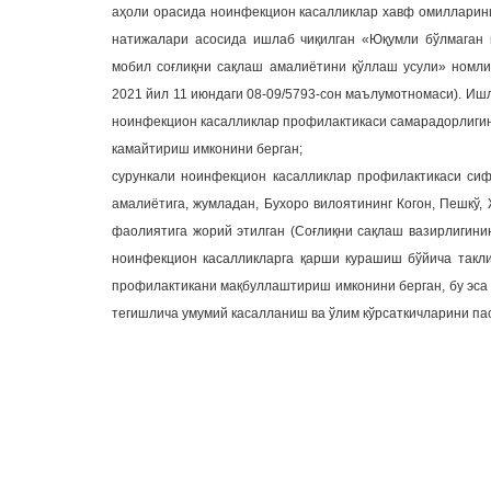
аҳоли орасида ноинфекцион касалликлар хавф омилларин
натижалари асосида ишлаб чиқилган «Юқумли бўлмаган 
мобил соғлиқни сақлаш амалиётини қўллаш усули» номли 
2021 йил 11 июндаги 08-09/5793-сон маълумотномаси). Ишл
ноинфекцион касалликлар профилактикаси самарадорлигин
камайтириш имконини берган;
сурункали ноинфекцион касалликлар профилактикаси си
амалиётига, жумладан, Бухоро вилоятининг Когон, Пешкў
фаолиятига жорий этилган (Соғлиқни сақлаш вазирлигини
ноинфекцион касалликларга қарши курашиш бўйича такли
профилактикани мақбуллаштириш имконини берган, бу эса
тегишлича умумий касалланиш ва ўлим кўрсаткичларини па