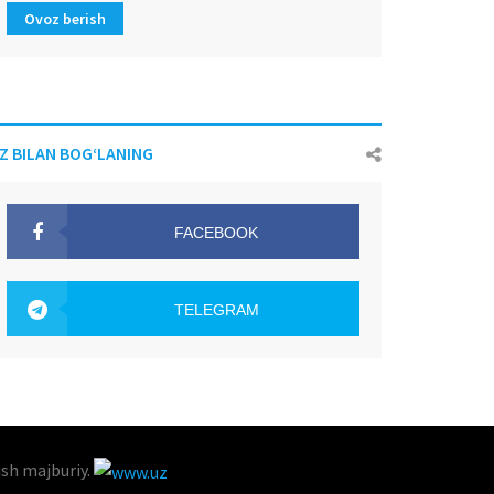
Ovoz berish
IZ BILAN BOG‘LANING
FACEBOOK
OAK.UZ
TELEGRAM
OAK.UZ
ish majburiy.