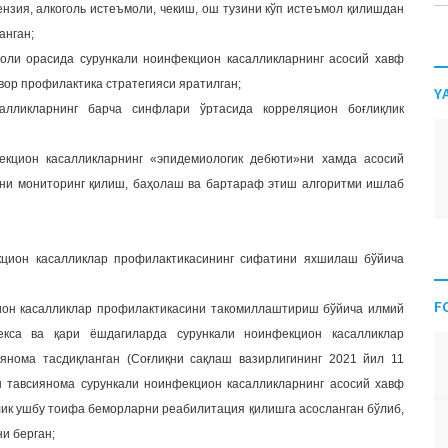
ензия, алкоголь истеъмоли, чекиш, ош тузини кўп истеъмол қилишдан
анган;
ҳоли орасида сурункали ноинфекцион касалликларнинг асосий хавф
вор профилактика стратегияси яратилган;
Y
алликларнинг барча синфлари ўртасида корреляцион боғлиқлик
фекцион касалликларнинг «эпидемиологик дебюти»ни хамда асосий
ни мониторинг қилиш, баҳолаш ва бартараф этиш алгоритми ишлаб
кцион касалликлар профилактикасининг сифатини яхшилаш бўйича
F
цион касалликлар профилактикасини такомиллаштириш бўйича илмий
екса ва қари ёшдагиларда сурункали ноинфекцион касалликлар
янома тасдиқланган (Соғлиқни сақлаш вазирлигининг 2021 йил 11
н тавсиянома сурункали ноинфекцион касалликларнинг асосий хавф
к ушбу тоифа беморларни реабилитация қилишга асосланган бўлиб,
и берган;