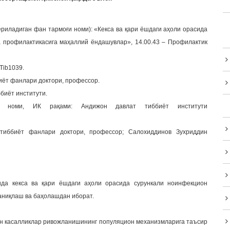
риладиган фан тармоғи номи): «Кекса ва қари ёшдаги аҳоли орасида
а профилактикасига маҳаллий ёндашувлар», 14.00.43 – Профилактик
/Tib1039.
ёт фанлари доктори, профессор.
биёт институти.
р) номи, ИК рақами: Андижон давлат тиббиёт институти
 тиббиёт фанлари доктори, профессор; Салохиддинов Зухриддин
да кекса ва қари ёшдаги аҳоли орасида сурункали ноинфекцион
аниқлаш ва баҳолашдан иборат.
ион касалликлар ривожланишининг популяцион механизмларига таъсир