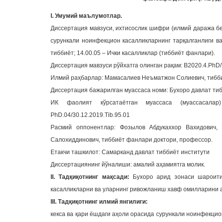
I. Умумий маълумотлар.
Диссертация мавзуси, ихтисослик шифри (илмий даража бе
сурункали ноинфекцион касалликларнинг тарқалганлиги в
тиббиёт; 14.00.05 – Ички касалликлар (тиббиёт фанлари).
Диссертация мавзуси рўйхатга олинган рақам: В2020.4.PhD
Илмий раҳбарлар: Мамасалиев Неъматжон Солиевич, тибби
Диссертация бажарилган муассаса номи: Бухоро давлат тиб
ИК фаолият кўрсатаётган муассаса (муассасала
PhD.04/30.12.2019.Tib.95.01
Расмий оппонентлар: Фозылов Абдукаххор Вахидович,
Салохиддинович, тиббиёт фанлари доктори, профессор.
Етакчи ташкилот: Самарканд давлат тиббиёт институти
Диссертациянинг йўналиши: амалий аҳамиятга молик.
II. Тадқиқотнинг мақсади:
Бухоро арид зонаси шароити
касалликларни ва уларнинг ривожланиш хавф омилларини 
III. Тадқиқотнинг илмий янгилиги:
кекса ва қари ёшдаги аҳоли орасида сурункали ноинфекц