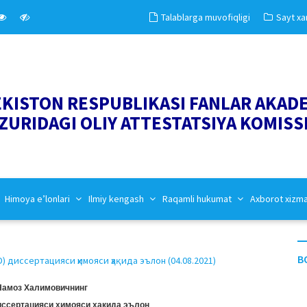
Talablarga muvofiqligi
Sayt xar
EKISTON RESPUBLIKASI FANLAR AKAD
ZURIDAGI OLIY ATTESTATSIYA KOMISS
Himoya e’lonlari
Ilmiy kengash
Raqamli hukumat
Axborot xizm
B
диссертацияси ҳимояси ҳақида эълон (04.08.2021)
Намоз Халимовичнинг
иссертацияси ҳимояси ҳақида эълон