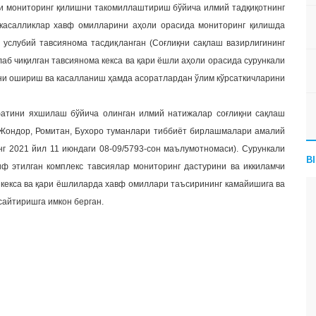
и мониторинг қилишни такомиллаштириш бўйича илмий тадқиқотнинг
касалликлар хавф омилларини аҳоли орасида мониторинг қилишда
услубий тавсиянома тасдиқланган (Соғлиқни сақлаш вазирлигининг
аб чиқилган тавсиянома кекса ва қари ёшли аҳоли орасида сурункали
и ошириш ва касалланиш ҳамда асоратлардан ўлим кўрсаткичларини
фатини яхшилаш бўйича олинган илмий натижалар соғлиқни сақлаш
, Жондор, Ромитан, Бухоро туманлари тиббиёт бирлашмалари амалий
нг 2021 йил 11 июндаги 08-09/5793-сон маълумотномаси). Сурункали
B
ф этилган комплекс тавсиялар мониторинг дастурини ва иккиламчи
 кекса ва қари ёшлиларда хавф омиллари таъсирининг камайишига ва
сайтиришга имкон берган.