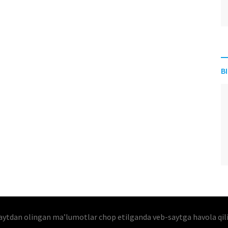
B
aytdan olingan maʼlumotlar chop etilganda veb-saytga havola qil