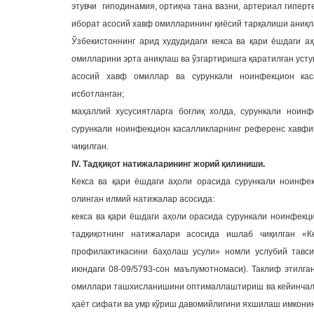
этувчи гиподинамия, ортиқча тана вазни, артериал гиперт
иборат асосий хавф омилларининг қиёсий тарқалиши аниқл
Ўзбекистоннинг арид худудидаги кекса ва қари ёшдаги а
омилларини эрта аниқлаш ва ўзгартиришга қаратилган усту
асосий хавф омиллар ва сурункали ноинфекцион кас
исботланган;
маҳаллий хусусиятларга боғлиқ холда, сурункали ноин
сурункали ноинфекцион касалликларнинг референс хавфи
чиқилган.
IV. Тадқиқот натижаларининг жорий қилиниши.
Кекса ва қари ёшдаги аҳоли орасида сурункали ноинфе
олинган илмий натижалар асосида:
кекса ва қари ёшдаги аҳоли орасида сурункали ноинфек
тадқиқотнинг натижалари асосида ишлаб чиқилган «К
профилактикасини баҳолаш усули» номли услубий тавси
июндаги 08-09/5793-сон маълумотномаси). Таклиф этилга
омиллари ташхисланишини оптималлаштириш ва кейинчали
ҳаёт сифати ва умр кўриш давомийлигини яхшилаш имконин