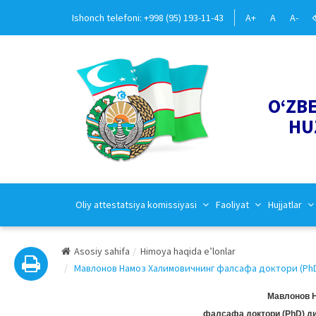
Ishonch telefoni: +998 (95) 193-11-43
A+
A
A-
O‘ZB
HU
Oliy attestatsiya komissiyasi
Faoliyat
Hujjatlar
Asosiy sahifa
Himoya haqida e’lonlar
Мавлонов Намоз Халимовичнинг фалсафа доктори (PhD) 
Мавлонов 
фалсафа доктори (PhD) д