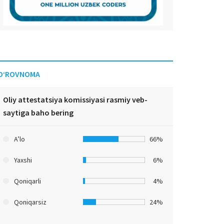
O‘ROVNOMA
Oliy attestatsiya komissiyasi rasmiy veb-
saytiga baho bering
A’lo
66%
Yaxshi
6%
Qoniqarli
4%
Qoniqarsiz
24%