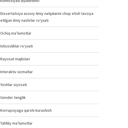
komissiyasi Byulleteni»
Dissertatsiya asosiy ilmiy natijalarini chop etish tavsiya
etilgan ilmiy nashrlar ro‘yxati
Ochiq ma’lumotlar
Ixtisosliklar ro‘yxati
Rayosat majlislari
Interaktiv xizmatlar
Yoshlar siyosati
Gender tenglik
Korrupsiyaga qarshi kurashish
Tahliliy ma’lumotlar