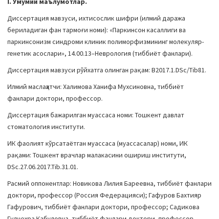
I. Умумий маълумотлар.
a
Диссертация мавзуси, ихтисослик шифри (илмий даража
t
бериладиган фан тармоғи номи): «Паркинсон касаллиги ва
i
паркинсонизм синдроми клиник полиморфизмининг молекуляр-
o
генетик асослари», 14.00.13–Неврология (тиббиёт фанлари).
n
Диссертация мавзуси рўйхатга олинган рақам: В2017.1.DSc/Tib81.
Илмий маслаҳатчи: Халимова Ханифа Мухсиновна, тиббиёт
фанлари доктори, профессор.
Диссертация бажарилган муассаса номи: Тошкент давлат
стоматология институти.
ИК фаолият кўрсатаётган муассаса (муассасалар) номи, ИК
рақами: Тошкент врачлар малакасини ошириш институти,
DSc.27.06.2017.Tib.31.01.
Расмий оппонентлар: Новикова Лилия Бареевна, тиббиёт фанлари
доктори, профессор (Россия Федерацияси); Гафуров Бахтияр
Гафурович, тиббиёт фанлари доктори, профессор; Садикова
Гулчехра Кабуловна, тиббиёт фанлари доктори, профессор.