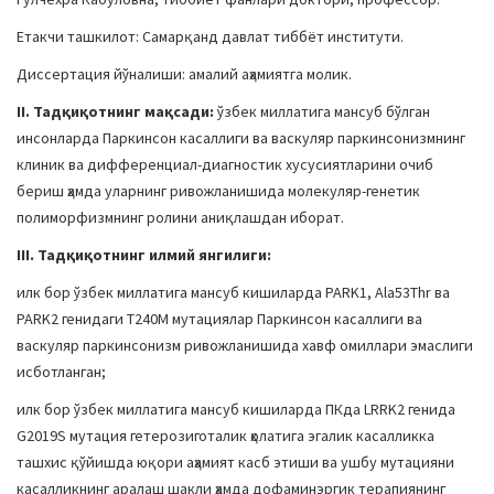
Етакчи ташкилот: Самарқанд давлат тиббёт институти.
Диссертация йўналиши: амалий аҳамиятга молик.
II. Тадқиқотнинг мақсади:
ўзбек миллатига мансуб бўлган
инсонларда Паркинсон касаллиги ва васкуляр паркинсонизмнинг
клиник ва дифференциал-диагностик хусусиятларини очиб
бериш ҳамда уларнинг ривожланишида молекуляр-генетик
полиморфизмнинг ролини аниқлашдан иборат.
III. Тадқиқотнинг илмий янгилиги:
илк бор ўзбек миллатига мансуб кишиларда PARK1, Ala53Thr ва
PARK2 генидаги T240M мутациялар Паркинсон касаллиги ва
васкуляр паркинсонизм ривожланишида хавф омиллари эмаслиги
исботланган;
илк бор ўзбек миллатига мансуб кишиларда ПКда LRRK2 генида
G2019S мутация гетерозиготалик ҳолатига эгалик касалликка
ташхис қўйишда юқори аҳамият касб этиши ва ушбу мутацияни
касалликнинг аралаш шакли ҳамда дофаминэргик терапиянинг