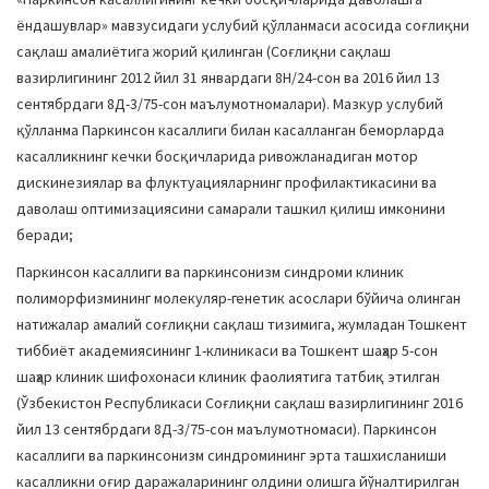
ёндашувлар» мавзусидаги услубий қўлланмаси асосида соғлиқни
сақлаш амалиётига жорий қилинган (Соғлиқни сақлаш
вазирлигининг 2012 йил 31 январдаги 8Н/24-сон ва 2016 йил 13
сентябрдаги 8Д-3/75-сон маълумотномалари). Мазкур услубий
қўлланма Паркинсон касаллиги билан касалланган беморларда
касалликнинг кечки босқичларида ривожланадиган мотор
дискинезиялар ва флуктуацияларнинг профилактикасини ва
даволаш оптимизациясини самарали ташкил қилиш имконини
беради;
Паркинсон касаллиги ва паркинсонизм синдроми клиник
полиморфизмининг молекуляр-генетик асослари бўйича олинган
натижалар амалий соғлиқни сақлаш тизимига, жумладан Тошкент
тиббиёт академиясининг 1-клиникаси ва Тошкент шаҳар 5-сон
шаҳар клиник шифохонаси клиник фаолиятига татбиқ этилган
(Ўзбекистон Республикаси Соғлиқни сақлаш вазирлигининг 2016
йил 13 сентябрдаги 8Д-3/75-сон маълумотномаси). Паркинсон
касаллиги ва паркинсонизм синдромининг эрта ташхисланиши
касалликни оғир даражаларининг олдини олишга йўналтирилган