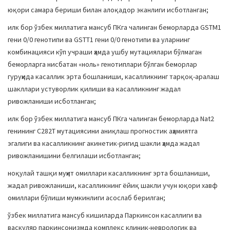
юқори самара бериши билан алоқадор эканлиги исботланган;
илк бор ўзбек миллатига мансуб ПКга чалинган беморларда GSTM1
гени 0/0 генотипи ва GSTТ1 гени 0/0 генотипи ва уларнинг
комбинацияси кўп учраши ҳамда ушбу мутациялари бўлмаган
беморларга нисбатан «ноль» генотиплари бўлган беморлар
гуруҳида касаллик эрта бошланиши, касалликнинг тарқоқ-аралаш
шакллари устуворлик қилиши ва касалликнинг жадал
ривожланиши исботланган;
илк бор ўзбек миллатига мансуб ПКга чалинган беморларда Nat2
генининг С282Т мутациясини аниқлаш прогностик аҳамиятга
эгалиги ва касалликнинг акинетик-ригид шакли ҳамда жадал
ривожланишини белгилаши исботланган;
ноқулай ташқи муҳит омиллари касалликнинг эрта бошланиши,
жадал ривожланиши, касалликнинг ёйиқ шакли учун юқори хавф
омиллари бўлиши мумкинлиги асослаб берилган;
ўзбек миллатига мансуб кишиларда Паркинсон касаллиги ва
васкуляр паркинсонизмда комплекс клиник-неврологик ва