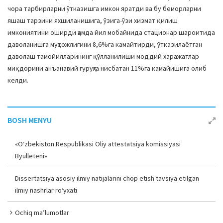
чора тарбирларни ўтказишга имкон яратди ва бу беморларни
яшаш тарзини яхшиланишига, ўзига-ўзи хизмат қилиш
имкониятини оширди ҳамда йил мобайнида стационар шароитида
даволанишга муҳтожлигини 8,6%га камайтирди, ўтказилаётган
даволаш тамойилларининг қўлланилиши моддий харажатлар
миқдорини анъанавий гуруҳга нисбатан 11%га камайишига олиб
келди.
BOSH MENYU
«O‘zbekiston Respublikasi Oliy attestatsiya komissiyasi
Byulleteni»
Dissertatsiya asosiy ilmiy natijalarini chop etish tavsiya etilgan
ilmiy nashrlar ro‘yxati
Ochiq ma’lumotlar