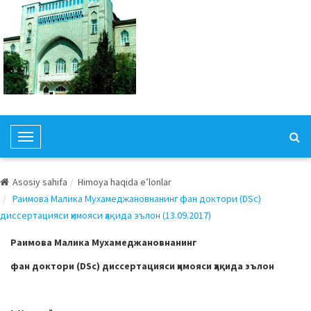
T
o
g
Asosiy sahifa
Himoya haqida e’lonlar
g
Раимова Малика Мухамеджановнанинг фан доктори (DSc)
l
диссертацияси ҳимояси ҳақида эълон (13.09.2017)
e
N
Раимова Малика Мухамеджановнанинг
a
фан доктори (
DSc) диссертацияси ҳимояси ҳақида эълон
v
i
g