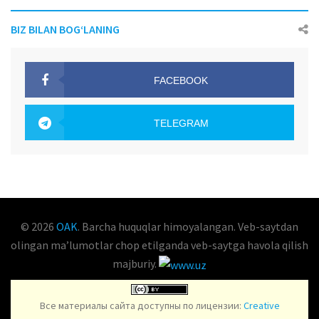
BIZ BILAN BOG‘LANING
FACEBOOK
OAK.UZ
TELEGRAM
OAK.UZ
© 2026
OAK
. Barcha huquqlar himoyalangan. Veb-saytdan
olingan maʼlumotlar chop etilganda veb-saytga havola qilish
majburiy.
Все материалы сайта доступны по лицензии:
Creative