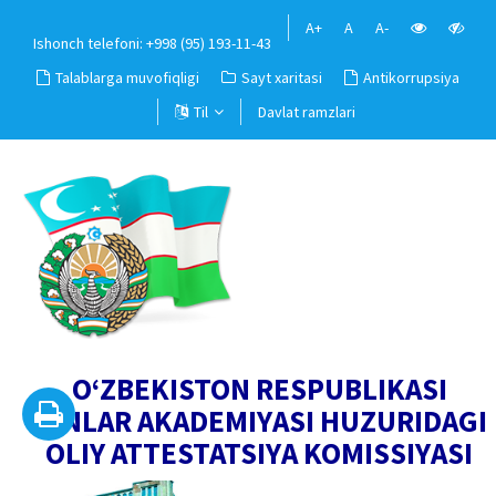
A+
A
A-
Ishonch telefoni: +998 (95) 193-11-43
Talablarga muvofiqligi
Sayt xaritasi
Antikorrupsiya
Til
Davlat ramzlari
O‘ZBEKISTON RESPUBLIKASI
FANLAR AKADEMIYASI HUZURIDAGI
OLIY ATTESTATSIYA KOMISSIYASI