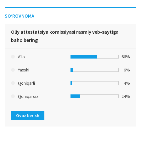
SO‘ROVNOMA
Oliy attestatsiya komissiyasi rasmiy veb-saytiga
baho bering
A’lo
66%
Yaxshi
6%
Qoniqarli
4%
Qoniqarsiz
24%
Ovoz berish