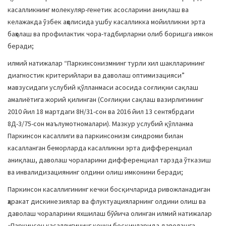
касалликнинг молекуляр-генетик асосларини аниқлаш ва
келажакда ўзбек аҳолисида ушбу касалликка мойилликни эрта
баҳолаш ва профилактик чора-тадбирларни олиб боришга имкон
беради;
илмий натижалар “Паркинсонизмнинг турли хил шаклларининг
диагностик критерийлари ва даволаш оптимизацияси”
мавзусидаги услубий қўлланмаси асосида соғлиқни сақлаш
амалиётига жорий қилинган (Соғлиқни сақлаш вазирлигининг
2010 йил 18 мартдаги 8Н/31-сон ва 2016 йил 13 сентябрдаги
8Д-3/75-сон маълумотномалари). Мазкур услубий қўлланма
Паркинсон касаллиги ва паркинсонизм синдроми билан
касалланган беморларда касалликни эрта дифференциал
аниқлаш, даволаш чораларини дифференциал тарзда ўтказиш
ва инвалидизациянинг олдини олиш имконини беради;
Паркинсон касаллигининг кечки босқичларида ривожланадиган
ҳаракат дискинезиялар ва флуктуацияларнинг олдини олиш ва
даволаш чораларини яхшилаш бўйича олинган илмий натижалар
«Паркинсон касаллигининг кечки босқичларида даволашга