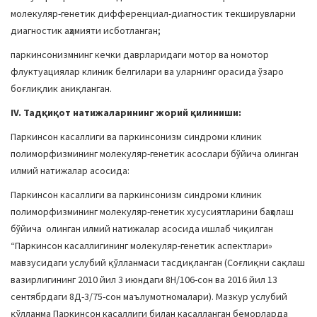
молекуляр-генетик дифференциал-диагностик текширувларни
диагностик аҳамияти исботланган;
паркинсонизмнинг кечки даврларидаги мотор ва номотор
флуктуациялар клиник белгилари ва уларнинг орасида ўзаро
боғлиқлик аниқланган.
IV. Тадқиқот натижаларининг жорий қилиниши
:
Паркинсон касаллиги ва паркинсонизм синдроми клиник
полиморфизмининг молекуляр-генетик асослари бўйича олинган
илмий натижалар асосида:
Паркинсон касаллиги ва паркинсонизм синдроми клиник
полиморфизмининг молекуляр-генетик хусусиятларини баҳолаш
бўйича олинган илмий натижалар асосида ишлаб чиқилган
“Паркинсон касаллигининг молекуляр-генетик аспектлари»
мавзусидаги услубий қўлланмаси тасдиқланган (Соғлиқни сақлаш
вазирлигининг 2010 йил 3 июндаги 8Н/106-сон ва 2016 йил 13
сентябрдаги 8Д-3/75-сон маълумотномалари). Мазкур услубий
қўлланма Паркинсон касаллиги билан касалланган беморларда