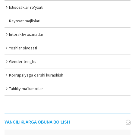
Ixtisosliklar ro‘yxati
Rayosat majlislari
Interaktiv xizmatlar
Yoshlar siyosati
Gender tenglik
Korrupsiyaga qarshi kurashish
Tahliliy ma’lumotlar
YANGILIKLARGA OBUNA BO‘LISH